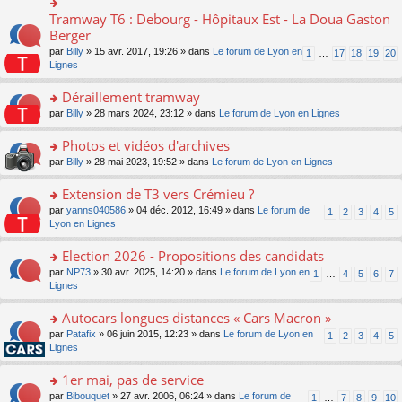
ult
c
lu
e
e
er
e
Tramway T6 : Debourg - Hôpitaux Est - La Doua Gaston
le
o
s
n
le
nt
pl
n
Berger
s
o
m
u
s
a
n
par
Billy
» 15 avr. 2017, 19:26 » dans
Le forum de Lyon en
1
…
17
18
19
20
e
s
ult
g
lu
Lignes
s
ré
er
e
le
s
c
le
n
pl
Déraillement tramway
a
e
m
o
u
g
nt
e
n
o
par
Billy
» 28 mars 2024, 23:12 » dans
Le forum de Lyon en Lignes
s
e
s
lu
n
ré
n
s
le
s
Photos et vidéos d'archives
c
o
a
pl
ult
e
n
o
par
Billy
» 28 mai 2023, 19:52 » dans
Le forum de Lyon en Lignes
g
u
er
nt
lu
n
e
s
le
le
s
Extension de T3 vers Crémieu ?
n
ré
m
pl
ult
o
c
e
o
par
yanns040586
» 04 déc. 2012, 16:49 » dans
Le forum de
1
2
3
4
5
u
er
n
e
s
n
Lyon en Lignes
s
le
lu
nt
s
s
ré
m
le
a
ult
Election 2026 - Propositions des candidats
c
e
pl
g
er
e
s
o
par
NP73
» 30 avr. 2025, 14:20 » dans
Le forum de Lyon en
u
1
…
4
5
6
7
e
le
nt
s
n
Lignes
s
n
m
a
s
ré
o
e
g
ult
c
Autocars longues distances « Cars Macron »
n
s
e
er
e
lu
s
o
par
Patafix
» 06 juin 2015, 12:23 » dans
Le forum de Lyon en
1
2
3
4
5
n
le
nt
le
a
n
Lignes
o
m
pl
g
s
n
e
u
e
ult
1er mai, pas de service
lu
s
s
n
er
le
s
ré
o
par
Bibouquet
» 27 avr. 2006, 06:24 » dans
Le forum de
1
…
7
8
9
10
o
le