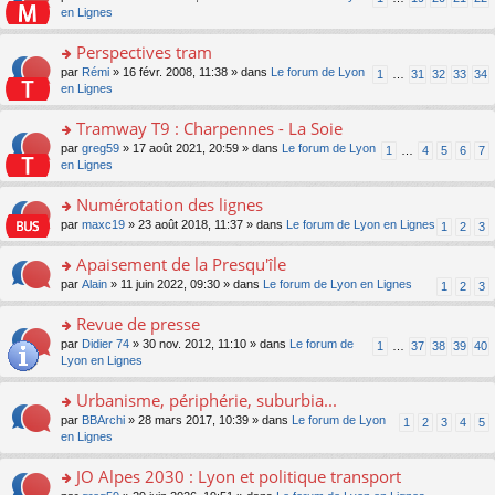
le
u
a
e
n
en Lignes
n
m
s
g
nt
s
lu
e
ré
e
ult
Perspectives tram
le
s
c
n
er
pl
s
e
o
par
Rémi
» 16 févr. 2008, 11:38 » dans
Le forum de Lyon
1
…
31
32
33
34
o
le
u
a
nt
n
en Lignes
n
m
s
g
s
lu
e
ré
e
ult
Tramway T9 : Charpennes - La Soie
le
s
c
n
er
pl
s
e
o
par
greg59
» 17 août 2021, 20:59 » dans
Le forum de Lyon
1
…
4
5
6
7
o
le
u
a
nt
n
en Lignes
n
m
s
g
s
lu
e
ré
e
ult
Numérotation des lignes
le
s
c
n
er
pl
s
e
o
par
maxc19
» 23 août 2018, 11:37 » dans
Le forum de Lyon en Lignes
1
2
3
o
le
u
a
nt
n
n
m
s
g
s
Apaisement de la Presqu'île
lu
e
ré
e
ult
le
s
c
o
par
Alain
» 11 juin 2022, 09:30 » dans
Le forum de Lyon en Lignes
1
2
3
n
er
pl
s
e
n
o
le
u
a
nt
s
Revue de presse
n
m
s
g
ult
lu
e
ré
o
par
Didier 74
» 30 nov. 2012, 11:10 » dans
Le forum de
1
…
37
38
39
40
e
er
le
s
c
n
Lyon en Lignes
n
le
pl
s
e
s
o
m
u
a
nt
ult
Urbanisme, périphérie, suburbia...
n
e
s
g
er
lu
s
ré
o
par
BBArchi
» 28 mars 2017, 10:39 » dans
Le forum de Lyon
1
2
3
4
5
e
le
le
s
c
n
en Lignes
n
m
pl
a
e
s
o
e
u
g
nt
ult
JO Alpes 2030 : Lyon et politique transport
n
s
s
e
er
lu
s