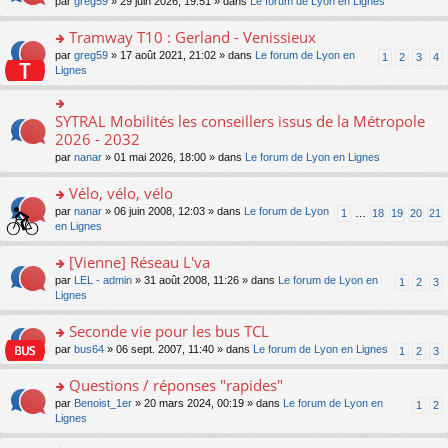
ré
o
par
greg59
» 29 juin 2026, 19:51 » dans
Le forum de Lyon en Lignes
n
le
le
a
c
n
o
m
pl
g
e
s
Tramway T10 : Gerland - Venissieux
n
e
u
e
nt
ult
lu
s
s
o
par
greg59
» 17 août 2021, 21:02 » dans
Le forum de Lyon en
1
2
3
4
n
er
le
s
ré
n
Lignes
o
le
pl
a
c
s
n
m
u
g
e
ult
lu
e
s
e
nt
er
SYTRAL Mobilités les conseillers issus de la Métropole
le
o
s
ré
n
le
pl
n
2026 - 2032
s
c
o
m
u
s
a
e
n
par
nanar
» 01 mai 2026, 18:00 » dans
Le forum de Lyon en Lignes
e
s
ult
g
nt
lu
s
ré
er
e
le
Vélo, vélo, vélo
s
c
le
n
pl
a
e
m
o
o
par
nanar
» 06 juin 2008, 12:03 » dans
Le forum de Lyon
1
…
18
19
20
21
u
g
nt
e
n
n
en Lignes
s
e
s
lu
s
ré
n
s
le
ult
[Vienne] Réseau L'va
c
o
a
pl
er
e
n
o
par
LEL - admin
» 31 août 2008, 11:26 » dans
Le forum de Lyon en
1
2
3
g
u
le
nt
lu
n
Lignes
e
s
m
le
s
n
ré
e
pl
ult
Seconde vie pour les bus TCL
o
c
s
u
er
n
e
s
o
par
bus64
» 06 sept. 2007, 11:40 » dans
Le forum de Lyon en Lignes
1
2
3
s
le
lu
nt
a
n
ré
m
le
g
s
Questions / réponses "rapides"
c
e
pl
e
ult
e
s
o
par
Benoist_1er
» 20 mars 2024, 00:19 » dans
Le forum de Lyon en
u
1
2
n
er
nt
s
n
Lignes
s
o
le
a
s
ré
n
m
g