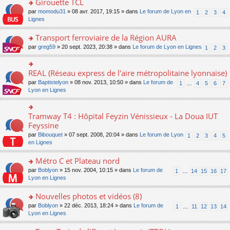
Girouette TCL
n
e
u
e
e
ult
lu
s
s
o
par
momodu31
» 08 avr. 2017, 19:15 » dans
Le forum de Lyon en
1
2
3
4
n
nt
er
le
s
ré
n
Lignes
o
le
pl
a
c
s
n
m
u
g
e
ult
Transport ferroviaire de la Région AURA
lu
e
s
e
nt
er
le
s
ré
o
par
greg59
» 20 sept. 2023, 20:38 » dans
Le forum de Lyon en Lignes
1
2
3
n
le
pl
s
c
n
o
m
u
a
e
s
n
e
s
g
nt
ult
REAL (Réseau express de l'aire métropolitaine lyonnaise)
lu
o
s
ré
e
er
le
n
s
c
par
Baptistelyon
» 08 nov. 2013, 10:50 » dans
Le forum de
1
…
4
5
6
7
n
le
pl
s
a
e
Lyon en Lignes
o
m
u
ult
g
nt
n
e
s
er
e
lu
s
ré
le
n
Tramway T4 : Hôpital Feyzin Vénissieux - La Doua IUT
le
o
s
c
m
o
pl
n
Feyssine
a
e
e
n
u
s
g
nt
s
lu
par
Bibouquet
» 07 sept. 2008, 20:04 » dans
Le forum de Lyon
1
2
3
4
5
s
ult
e
s
le
en Lignes
ré
er
n
a
pl
c
le
o
g
u
Métro C et Plateau nord
e
m
n
e
s
nt
e
lu
o
par
Boblyon
» 15 nov. 2004, 10:15 » dans
Le forum de
1
…
14
15
16
17
n
ré
s
le
n
Lyon en Lignes
o
c
s
pl
s
n
e
a
u
ult
Nouvelles photos et vidéos (8)
lu
nt
g
s
er
le
o
par
Boblyon
» 22 déc. 2013, 18:24 » dans
Le forum de
1
…
11
12
13
14
e
ré
le
pl
n
Lyon en Lignes
n
c
m
u
s
o
e
e
s
ult