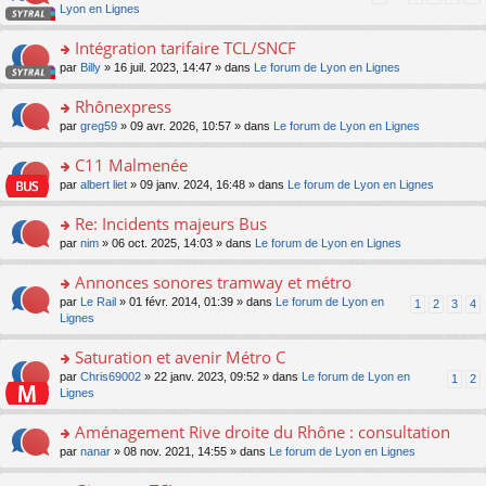
pl
a
c
n
Lyon en Lignes
n
m
u
g
e
s
lu
e
s
e
nt
ult
Intégration tarifaire TCL/SNCF
le
s
ré
n
er
pl
s
c
o
par
Billy
» 16 juil. 2023, 14:47 » dans
Le forum de Lyon en Lignes
o
le
u
a
e
n
n
m
s
g
nt
s
Rhônexpress
lu
e
ré
e
ult
le
s
c
o
par
greg59
» 09 avr. 2026, 10:57 » dans
Le forum de Lyon en Lignes
n
er
pl
s
e
n
o
le
u
a
nt
s
C11 Malmenée
n
m
s
g
ult
lu
e
ré
o
par
albert liet
» 09 janv. 2024, 16:48 » dans
Le forum de Lyon en Lignes
e
er
le
s
c
n
n
le
pl
s
e
s
Re: Incidents majeurs Bus
o
m
u
a
nt
ult
n
e
s
o
par
nim
» 06 oct. 2025, 14:03 » dans
Le forum de Lyon en Lignes
g
er
lu
s
ré
n
e
le
le
s
c
s
Annonces sonores tramway et métro
n
m
pl
a
e
ult
o
e
u
o
par
Le Rail
» 01 févr. 2014, 01:39 » dans
Le forum de Lyon en
1
2
3
4
g
nt
er
n
s
s
n
Lignes
e
le
lu
s
ré
s
n
m
le
a
c
ult
Saturation et avenir Métro C
o
e
pl
g
e
er
n
s
u
o
par
Chris69002
» 22 janv. 2023, 09:52 » dans
Le forum de Lyon en
1
2
e
nt
le
lu
s
s
n
Lignes
n
m
le
a
ré
s
o
e
pl
g
c
ult
Aménagement Rive droite du Rhône : consultation
n
s
u
e
e
er
lu
s
s
o
par
nanar
» 08 nov. 2021, 14:55 » dans
Le forum de Lyon en Lignes
n
nt
le
le
a
ré
n
o
m
pl
g
c
s