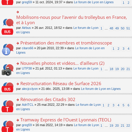
s
par
greg59
» 11 oct. 2024, 19:37 » dans
Le forum de Lyon en Lignes
1
2
ult
er
le
Mobilisons-nous pour l'avenir du trolleybus en France,
o
m
n
et à Lyon
e
s
s
par
Airbus
» 26 avr. 2012, 18:52 » dans
Le forum de Lyon
1
…
48
49
50
51
ult
s
en Lignes
er
a
le
g
Présentation des membres et trombinoscope
m
e
e
o
par
citaro66
» 20 juin 2010, 22:39 » dans
Le forum de Lyon en
n
1
2
3
4
s
n
Lignes
o
s
s
n
a
ult
lu
Nouvelles photos et vidéos... d'ailleurs (2)
g
er
le
o
par
UTP38
» 21 juil. 2012, 01:13 » dans
Le forum de Lyon
1
…
18
19
20
21
e
le
pl
n
en Lignes
n
m
u
s
o
e
s
ult
Restructuration Réseau de Surface 2026
n
s
ré
er
lu
s
c
o
par
alecjcclyon
» 21 déc. 2025, 13:08 » dans
Le forum de Lyon en Lignes
le
le
a
e
n
m
pl
g
nt
s
Rénovation des Citadis 302
e
u
e
ult
s
o
par
AdriTCL
» 25 mai 2022, 22:29 » dans
Le forum de Lyon
s
1
2
3
4
5
6
n
er
s
n
en Lignes
ré
o
le
a
s
c
n
m
g
ult
e
Tramway Express de l'Ouest Lyonnais (TEOL)
lu
e
e
er
nt
le
s
o
par
greg59
» 16 mai 2022, 14:19 » dans
Le forum de Lyon
1
…
19
20
21
22
n
le
pl
s
n
en Lignes
o
m