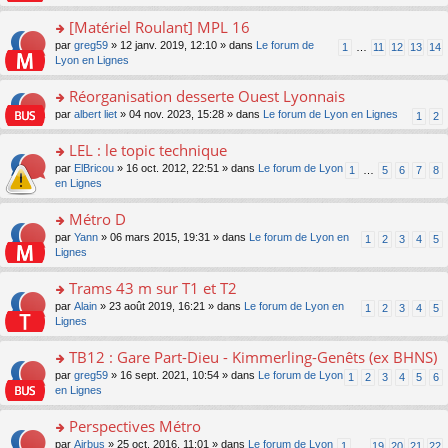
u
a
s
n
e
s
g
ult
[Matériel Roulant] MPL 16
lu
s
ré
e
er
le
s
c
o
par
greg59
» 12 janv. 2019, 12:10 » dans
Le forum de
1
…
11
12
13
14
n
le
pl
a
e
n
Lyon en Lignes
o
m
u
g
nt
s
n
e
s
e
ult
Réorganisation desserte Ouest Lyonnais
lu
s
ré
n
er
le
s
c
o
par
albert liet
» 04 nov. 2023, 15:28 » dans
Le forum de Lyon en Lignes
1
2
o
le
pl
a
e
n
n
m
u
g
nt
s
LEL : le topic technique
lu
e
s
e
ult
le
s
ré
o
par
ElBricou
» 16 oct. 2012, 22:51 » dans
Le forum de Lyon
1
…
5
6
7
8
n
er
pl
s
c
n
en Lignes
o
le
u
a
e
s
n
m
s
g
nt
ult
Métro D
lu
e
ré
e
er
le
s
c
o
par
Yann
» 06 mars 2015, 19:31 » dans
Le forum de Lyon en
1
2
3
4
5
n
le
pl
s
e
n
Lignes
o
m
u
a
nt
s
n
e
s
g
ult
Trams 43 m sur T1 et T2
lu
s
ré
e
er
le
s
c
o
par
Alain
» 23 août 2019, 16:21 » dans
Le forum de Lyon en
1
2
3
4
5
n
le
pl
a
e
n
Lignes
o
m
u
g
nt
s
n
e
s
e
ult
TB12 : Gare Part-Dieu - Kimmerling-Genêts (ex BHNS)
lu
s
ré
n
er
le
s
c
o
par
greg59
» 16 sept. 2021, 10:54 » dans
Le forum de Lyon
1
2
3
4
5
6
o
le
pl
a
e
n
en Lignes
n
m
u
g
nt
s
lu
e
s
e
ult
Perspectives Métro
le
s
ré
n
er
pl
s
c
o
par
Airbus
» 25 oct. 2016, 11:01 » dans
Le forum de Lyon
1
…
19
20
21
22
o