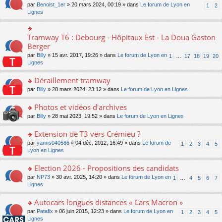
ult
e
s
o
par
Benoist_1er
» 20 mars 2024, 00:19 » dans
Le forum de Lyon en
u
1
2
n
er
nt
s
n
Lignes
s
o
le
a
s
ré
n
m
g
ult
c
lu
e
e
er
e
Tramway T6 : Debourg - Hôpitaux Est - La Doua Gaston
le
o
s
n
le
nt
pl
n
Berger
s
o
m
u
s
a
n
par
Billy
» 15 avr. 2017, 19:26 » dans
Le forum de Lyon en
1
…
17
18
19
20
e
s
ult
g
lu
Lignes
s
ré
er
e
le
s
c
le
n
pl
Déraillement tramway
a
e
m
o
u
g
nt
e
n
o
par
Billy
» 28 mars 2024, 23:12 » dans
Le forum de Lyon en Lignes
s
e
s
lu
n
ré
n
s
le
s
Photos et vidéos d'archives
c
o
a
pl
ult
e
n
o
par
Billy
» 28 mai 2023, 19:52 » dans
Le forum de Lyon en Lignes
g
u
er
nt
lu
n
e
s
le
le
s
Extension de T3 vers Crémieu ?
n
ré
m
pl
ult
o
c
e
o
par
yanns040586
» 04 déc. 2012, 16:49 » dans
Le forum de
1
2
3
4
5
u
er
n
e
s
n
Lyon en Lignes
s
le
lu
nt
s
s
ré
m
le
a
ult
Election 2026 - Propositions des candidats
c
e
pl
g
er
e
s
o
par
NP73
» 30 avr. 2025, 14:20 » dans
Le forum de Lyon en
u
1
…
4
5
6
7
e
le
nt
s
n
Lignes
s
n
m
a
s
ré
o
e
g
ult
c
Autocars longues distances « Cars Macron »
n
s
e
er
e
lu
s
o
par
Patafix
» 06 juin 2015, 12:23 » dans
Le forum de Lyon en
1
2
3
4
5
n
le
nt
le
a
n
Lignes
o
m