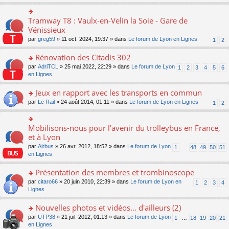
s
ult
er
Tramway T8 : Vaulx-en-Velin la Soie - Gare de
o
le
n
Vénissieux
m
s
par
greg59
» 11 oct. 2024, 19:37 » dans
Le forum de Lyon en Lignes
1
2
e
ult
s
er
Rénovation des Citadis 302
s
le
a
m
o
par
AdriTCL
» 25 mai 2022, 22:29 » dans
Le forum de Lyon
1
2
3
4
5
6
g
e
n
en Lignes
e
s
s
n
s
ult
Jeux en rapport avec les transports en commun
o
a
er
n
o
par
Le Rail
» 24 août 2014, 01:11 » dans
Le forum de Lyon en Lignes
1
2
g
le
lu
n
e
m
le
s
n
e
pl
ult
Mobilisons-nous pour l'avenir du trolleybus en France,
o
o
s
u
er
n
n
et à Lyon
s
s
le
lu
s
a
par
Airbus
» 26 avr. 2012, 18:52 » dans
Le forum de Lyon
1
…
48
49
50
51
ré
m
le
ult
g
en Lignes
c
e
pl
er
e
e
s
u
le
n
Présentation des membres et trombinoscope
nt
s
s
m
o
a
ré
e
n
o
par
citaro66
» 20 juin 2010, 22:39 » dans
Le forum de Lyon en
1
2
3
4
g
c
s
lu
n
Lignes
e
e
s
le
s
n
nt
a
pl
ult
Nouvelles photos et vidéos... d'ailleurs (2)
o
g
u
er
n
o
par
UTP38
» 21 juil. 2012, 01:13 » dans
Le forum de Lyon
1
…
18
19
20
21
e
s
le
lu
n
en Lignes
n
ré
m