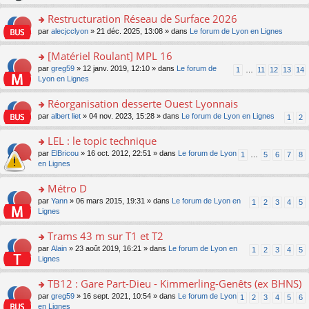
le
s
o
c
e
pl
ult
Restructuration Réseau de Surface 2026
n
e
s
u
er
lu
nt
s
o
par
alecjcclyon
» 21 déc. 2025, 13:08 » dans
Le forum de Lyon en Lignes
s
le
le
a
n
ré
m
pl
g
s
[Matériel Roulant] MPL 16
c
e
u
e
ult
e
s
o
par
greg59
» 12 janv. 2019, 12:10 » dans
Le forum de
s
1
…
11
12
13
14
n
er
nt
s
n
Lyon en Lignes
ré
o
le
a
s
c
n
m
g
ult
e
Réorganisation desserte Ouest Lyonnais
lu
e
e
er
nt
le
s
o
par
albert liet
» 04 nov. 2023, 15:28 » dans
Le forum de Lyon en Lignes
1
2
n
le
pl
s
n
o
m
u
a
s
LEL : le topic technique
n
e
s
g
ult
lu
s
ré
o
par
ElBricou
» 16 oct. 2012, 22:51 » dans
Le forum de Lyon
1
…
5
6
7
8
e
er
le
s
c
n
en Lignes
n
le
pl
a
e
s
o
m
u
g
nt
ult
Métro D
n
e
s
e
er
lu
s
ré
o
par
Yann
» 06 mars 2015, 19:31 » dans
Le forum de Lyon en
1
2
3
4
5
n
le
le
s
c
n
Lignes
o
m
pl
a
e
s
n
e
u
g
nt
ult
Trams 43 m sur T1 et T2
lu
s
s
e
er
le
s
ré
o
par
Alain
» 23 août 2019, 16:21 » dans
Le forum de Lyon en
1
2
3
4
5
n
le
pl
a
c
n
Lignes
o
m
u
g
e
s
n
e
s
e
nt
ult
TB12 : Gare Part-Dieu - Kimmerling-Genêts (ex BHNS)
lu
s
ré
n
er
le
s
c
o
par
greg59
» 16 sept. 2021, 10:54 » dans
Le forum de Lyon
1
2
3
4
5
6
o
le
pl
a
e
n
en Lignes
n