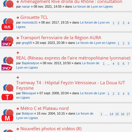
Aménagement Rive droite du Rhône : consultation
n
s
u
e
e
er
lu
s
s
o
par
nanar
» 08 nov. 2021, 14:55 » dans
Le forum de Lyon en Lignes
n
nt
le
le
a
ré
n
o
m
pl
g
c
s
Girouette TCL
n
e
u
e
e
ult
lu
s
s
o
par
momodu31
» 08 avr. 2017, 19:15 » dans
Le forum de Lyon en
1
2
3
4
n
nt
er
le
s
ré
n
Lignes
o
le
pl
a
c
s
n
m
u
g
e
ult
Transport ferroviaire de la Région AURA
lu
e
s
e
nt
er
le
s
ré
o
par
greg59
» 20 sept. 2023, 20:38 » dans
Le forum de Lyon en Lignes
1
2
3
n
le
pl
s
c
n
o
m
u
a
e
s
n
e
s
g
nt
ult
REAL (Réseau express de l'aire métropolitaine lyonnaise)
lu
o
s
ré
e
er
le
n
s
c
par
Baptistelyon
» 08 nov. 2013, 10:50 » dans
Le forum de
1
…
4
5
6
7
n
le
pl
s
a
e
Lyon en Lignes
o
m
u
ult
g
nt
n
e
s
er
e
lu
s
ré
le
n
Tramway T4 : Hôpital Feyzin Vénissieux - La Doua IUT
le
o
s
c
m
o
pl
n
Feyssine
a
e
e
n
u
s
g
nt
s
lu
par
Bibouquet
» 07 sept. 2008, 20:04 » dans
Le forum de Lyon
1
2
3
4
5
s
ult
e
s
le
en Lignes
ré
er
n
a
pl
c
le
o
g
u
Métro C et Plateau nord
e
m
n
e
s
nt
e
lu
o
par
Boblyon
» 15 nov. 2004, 10:15 » dans
Le forum de
1
…
14
15
16
17
n
ré
s
le
n
Lyon en Lignes
o
c
s
pl
s
n
e
a
u
ult
Nouvelles photos et vidéos (8)
lu
nt
g
s
er