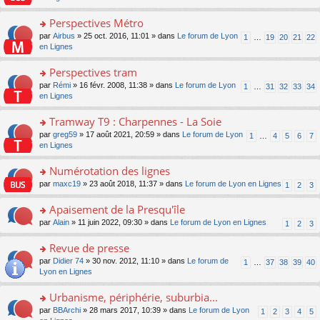
m
u
g
nt
s
lu
e
s
e
ult
Perspectives Métro
le
s
ré
n
er
pl
s
c
o
par
Airbus
» 25 oct. 2016, 11:01 » dans
Le forum de Lyon
1
…
19
20
21
22
o
le
u
a
e
n
en Lignes
n
m
s
g
nt
s
lu
e
ré
e
ult
Perspectives tram
le
s
c
n
er
pl
s
e
o
par
Rémi
» 16 févr. 2008, 11:38 » dans
Le forum de Lyon
1
…
31
32
33
34
o
le
u
a
nt
n
en Lignes
n
m
s
g
s
lu
e
ré
e
ult
Tramway T9 : Charpennes - La Soie
le
s
c
n
er
pl
s
e
o
par
greg59
» 17 août 2021, 20:59 » dans
Le forum de Lyon
1
…
4
5
6
7
o
le
u
a
nt
n
en Lignes
n
m
s
g
s
lu
e
ré
e
ult
Numérotation des lignes
le
s
c
n
er
pl
s
e
o
par
maxc19
» 23 août 2018, 11:37 » dans
Le forum de Lyon en Lignes
1
2
3
o
le
u
a
nt
n
n
m
s
g
s
Apaisement de la Presqu'île
lu
e
ré
e
ult
le
s
c
o
par
Alain
» 11 juin 2022, 09:30 » dans
Le forum de Lyon en Lignes
1
2
3
n
er
pl
s
e
n
o
le
u
a
nt
s
Revue de presse
n
m
s
g
ult
lu
e
ré
o
par
Didier 74
» 30 nov. 2012, 11:10 » dans
Le forum de
1
…
37
38
39
40
e
er
le
s
c
n
Lyon en Lignes
n
le
pl
s
e
s
o
m
u
a
nt
ult
Urbanisme, périphérie, suburbia...
n
e
s
g
er
lu
s
ré
o
par
BBArchi
» 28 mars 2017, 10:39 » dans
Le forum de Lyon
1
2
3
4
5
e
le
le
s