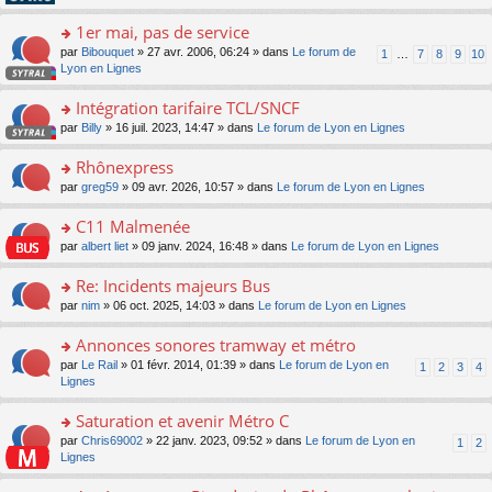
pl
g
s
n
e
u
e
ult
1er mai, pas de service
lu
s
s
n
er
le
s
ré
o
par
Bibouquet
» 27 avr. 2006, 06:24 » dans
Le forum de
1
…
7
8
9
10
o
le
pl
a
c
n
Lyon en Lignes
n
m
u
g
e
s
lu
e
s
e
nt
ult
Intégration tarifaire TCL/SNCF
le
s
ré
n
er
pl
s
c
o
par
Billy
» 16 juil. 2023, 14:47 » dans
Le forum de Lyon en Lignes
o
le
u
a
e
n
n
m
s
g
nt
s
Rhônexpress
lu
e
ré
e
ult
le
s
c
o
par
greg59
» 09 avr. 2026, 10:57 » dans
Le forum de Lyon en Lignes
n
er
pl
s
e
n
o
le
u
a
nt
s
C11 Malmenée
n
m
s
g
ult
lu
e
ré
o
par
albert liet
» 09 janv. 2024, 16:48 » dans
Le forum de Lyon en Lignes
e
er
le
s
c
n
n
le
pl
s
e
s
Re: Incidents majeurs Bus
o
m
u
a
nt
ult
n
e
s
o
par
nim
» 06 oct. 2025, 14:03 » dans
Le forum de Lyon en Lignes
g
er
lu
s
ré
n
e
le
le
s
c
s
Annonces sonores tramway et métro
n
m
pl
a
e
ult
o
e
u
o
par
Le Rail
» 01 févr. 2014, 01:39 » dans
Le forum de Lyon en
1
2
3
4
g
nt
er
n
s
s
n
Lignes
e
le
lu
s
ré
s
n
m
le
a
c
ult
Saturation et avenir Métro C
o
e
pl
g
e
er
n
s
u
o
par
Chris69002
» 22 janv. 2023, 09:52 » dans
Le forum de Lyon en
1
2
e
nt
le
lu
s
s
n
Lignes
n
m
le
a
ré
s
o
e
pl
g
c
ult