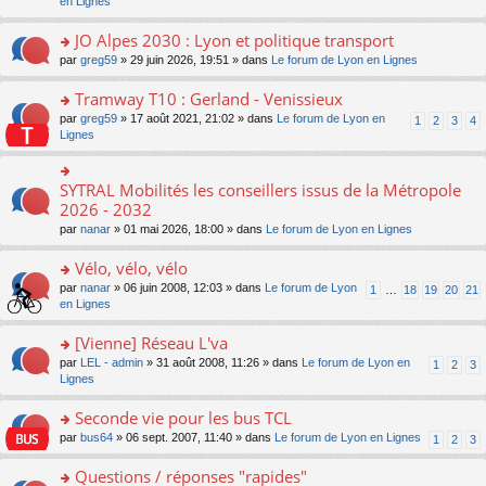
c
n
en Lignes
n
m
pl
a
e
s
o
e
u
g
nt
ult
JO Alpes 2030 : Lyon et politique transport
n
s
s
e
er
lu
s
ré
o
par
greg59
» 29 juin 2026, 19:51 » dans
Le forum de Lyon en Lignes
n
le
le
a
c
n
o
m
pl
g
e
s
Tramway T10 : Gerland - Venissieux
n
e
u
e
nt
ult
lu
s
s
o
par
greg59
» 17 août 2021, 21:02 » dans
Le forum de Lyon en
1
2
3
4
n
er
le
s
ré
n
Lignes
o
le
pl
a
c
s
n
m
u
g
e
ult
lu
e
s
e
nt
er
SYTRAL Mobilités les conseillers issus de la Métropole
le
o
s
ré
n
le
pl
n
2026 - 2032
s
c
o
m
u
s
a
e
n
par
nanar
» 01 mai 2026, 18:00 » dans
Le forum de Lyon en Lignes
e
s
ult
g
nt
lu
s
ré
er
e
le
Vélo, vélo, vélo
s
c
le
n
pl
a
e
m
o
o
par
nanar
» 06 juin 2008, 12:03 » dans
Le forum de Lyon
1
…
18
19
20
21
u
g
nt
e
n
n
en Lignes
s
e
s
lu
s
ré
n
s
le
ult
[Vienne] Réseau L'va
c
o
a
pl
er
e
n
o
par
LEL - admin
» 31 août 2008, 11:26 » dans
Le forum de Lyon en
1
2
3
g
u
le
nt
lu
n
Lignes
e
s
m
le
s
n
ré
e
pl
ult
Seconde vie pour les bus TCL
o
c
s
u
er
n
e
s
o
par
bus64
» 06 sept. 2007, 11:40 » dans
Le forum de Lyon en Lignes
1
2
3
s
le
lu
nt
a
n
ré
m
le
g
s
Questions / réponses "rapides"
c
e
pl
e