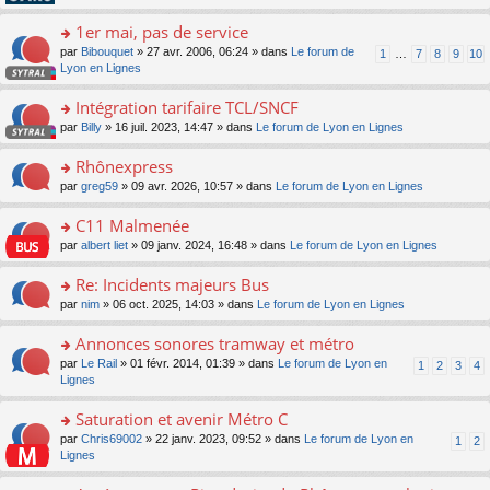
pl
g
s
n
e
u
e
ult
1er mai, pas de service
lu
s
s
n
er
le
s
ré
o
par
Bibouquet
» 27 avr. 2006, 06:24 » dans
Le forum de
1
…
7
8
9
10
o
le
pl
a
c
n
Lyon en Lignes
n
m
u
g
e
s
lu
e
s
e
nt
ult
Intégration tarifaire TCL/SNCF
le
s
ré
n
er
pl
s
c
o
par
Billy
» 16 juil. 2023, 14:47 » dans
Le forum de Lyon en Lignes
o
le
u
a
e
n
n
m
s
g
nt
s
Rhônexpress
lu
e
ré
e
ult
le
s
c
o
par
greg59
» 09 avr. 2026, 10:57 » dans
Le forum de Lyon en Lignes
n
er
pl
s
e
n
o
le
u
a
nt
s
C11 Malmenée
n
m
s
g
ult
lu
e
ré
o
par
albert liet
» 09 janv. 2024, 16:48 » dans
Le forum de Lyon en Lignes
e
er
le
s
c
n
n
le
pl
s
e
s
Re: Incidents majeurs Bus
o
m
u
a
nt
ult
n
e
s
o
par
nim
» 06 oct. 2025, 14:03 » dans
Le forum de Lyon en Lignes
g
er
lu
s
ré
n
e
le
le
s
c
s
Annonces sonores tramway et métro
n
m
pl
a
e
ult
o
e
u
o
par
Le Rail
» 01 févr. 2014, 01:39 » dans
Le forum de Lyon en
1
2
3
4
g
nt
er
n
s
s
n
Lignes
e
le
lu
s
ré
s
n
m
le
a
c
ult
Saturation et avenir Métro C
o
e
pl
g
e
er
n
s
u
o
par
Chris69002
» 22 janv. 2023, 09:52 » dans
Le forum de Lyon en
1
2
e
nt
le
lu
s
s
n
Lignes
n
m
le
a
ré
s
o
e
pl
g
c
ult