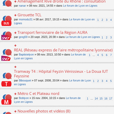
Aménagement Rive droite du Rhône : consultation
n
s
u
e
e
er
lu
s
s
o
par
nanar
» 08 nov. 2021, 14:55 » dans
Le forum de Lyon en Lignes
n
nt
le
le
a
ré
n
o
m
pl
g
c
s
Girouette TCL
n
e
u
e
e
ult
lu
s
s
o
par
momodu31
» 08 avr. 2017, 19:15 » dans
Le forum de Lyon en
1
2
3
4
n
nt
er
le
s
ré
n
Lignes
o
le
pl
a
c
s
n
m
u
g
e
ult
Transport ferroviaire de la Région AURA
lu
e
s
e
nt
er
le
s
ré
o
par
greg59
» 20 sept. 2023, 20:38 » dans
Le forum de Lyon en Lignes
1
2
3
n
le
pl
s
c
n
o
m
u
a
e
s
n
e
s
g
nt
ult
REAL (Réseau express de l'aire métropolitaine lyonnaise)
lu
o
s
ré
e
er
le
n
s
c
par
Baptistelyon
» 08 nov. 2013, 10:50 » dans
Le forum de
1
…
4
5
6
7
n
le
pl
s
a
e
Lyon en Lignes
o
m
u
ult
g
nt
n
e
s
er
e
lu
s
ré
le
n
Tramway T4 : Hôpital Feyzin Vénissieux - La Doua IUT
le
o
s
c
m
o
pl
n
Feyssine
a
e
e
n
u
s
g
nt
s
lu
par
Bibouquet
» 07 sept. 2008, 20:04 » dans
Le forum de Lyon
1
2
3
4
5
s
ult
e
s
le
en Lignes
ré
er
n
a
pl
c
le
o
g
u
Métro C et Plateau nord
e
m
n
e
s
nt
e
lu
o
par
Boblyon
» 15 nov. 2004, 10:15 » dans
Le forum de
1
…
14
15
16
17
n
ré
s
le
n
Lyon en Lignes
o
c
s
pl
s
n
e
a
u
ult
Nouvelles photos et vidéos (8)
lu
nt
g
s
er