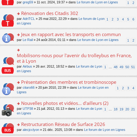
s
par
greg59
» 11 oct. 2024, 19:37 » dans
Le forum de Lyon en Lignes
1
2
ult
er
Rénovation des Citadis 302
le
m
o
par
AdriTCL
» 25 mai 2022, 22:29 » dans
Le forum de Lyon
1
2
3
4
5
6
e
n
en Lignes
s
s
s
ult
Jeux en rapport avec les transports en commun
a
er
o
par
Le Rail
» 24 août 2014, 01:11 » dans
Le forum de Lyon en Lignes
1
2
g
le
n
e
m
s
n
e
ult
Mobilisons-nous pour l'avenir du trolleybus en France,
o
o
s
er
n
n
et à Lyon
s
le
lu
s
a
par
Airbus
» 26 avr. 2012, 18:52 » dans
Le forum de Lyon
1
…
48
49
50
51
m
le
ult
g
en Lignes
e
pl
er
e
s
u
le
n
Présentation des membres et trombinoscope
s
s
m
o
a
ré
e
n
o
par
citaro66
» 20 juin 2010, 22:39 » dans
Le forum de Lyon en
1
2
3
4
g
c
s
lu
n
Lignes
e
e
s
le
s
n
nt
a
pl
ult
Nouvelles photos et vidéos... d'ailleurs (2)
o
g
u
er
n
o
par
UTP38
» 21 juil. 2012, 01:13 » dans
Le forum de Lyon
1
…
18
19
20
21
e
s
le
lu
n
en Lignes
n
ré
m
le
s
o
c
e
pl
ult
Restructuration Réseau de Surface 2026
n
e
s
u
er
lu
nt
s
o
par
alecjcclyon
» 21 déc. 2025, 13:08 » dans
Le forum de Lyon en Lignes
s
le
le
a
n
ré
m