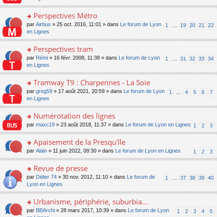
m
u
g
nt
s
lu
e
s
e
ult
Perspectives Métro
le
s
ré
n
er
pl
s
c
o
par
Airbus
» 25 oct. 2016, 11:01 » dans
Le forum de Lyon
1
…
19
20
21
22
o
le
u
a
e
n
en Lignes
n
m
s
g
nt
s
lu
e
ré
e
ult
Perspectives tram
le
s
c
n
er
pl
s
e
o
par
Rémi
» 16 févr. 2008, 11:38 » dans
Le forum de Lyon
1
…
31
32
33
34
o
le
u
a
nt
n
en Lignes
n
m
s
g
s
lu
e
ré
e
ult
Tramway T9 : Charpennes - La Soie
le
s
c
n
er
pl
s
e
o
par
greg59
» 17 août 2021, 20:59 » dans
Le forum de Lyon
1
…
4
5
6
7
o
le
u
a
nt
n
en Lignes
n
m
s
g
s
lu
e
ré
e
ult
Numérotation des lignes
le
s
c
n
er
pl
s
e
o
par
maxc19
» 23 août 2018, 11:37 » dans
Le forum de Lyon en Lignes
1
2
3
o
le
u
a
nt
n
n
m
s
g
s
Apaisement de la Presqu'île
lu
e
ré
e
ult
le
s
c
o
par
Alain
» 11 juin 2022, 09:30 » dans
Le forum de Lyon en Lignes
1
2
3
n
er
pl
s
e
n
o
le
u
a
nt
s
Revue de presse
n
m
s
g
ult
lu
e
ré
o
par
Didier 74
» 30 nov. 2012, 11:10 » dans
Le forum de
1
…
37
38
39
40
e
er
le
s
c
n
Lyon en Lignes
n
le
pl
s
e
s
o
m
u
a
nt
ult
Urbanisme, périphérie, suburbia...
n
e
s
g
er
lu
s
ré
o
par
BBArchi
» 28 mars 2017, 10:39 » dans
Le forum de Lyon
1
2
3
4
5
e
le
le
s