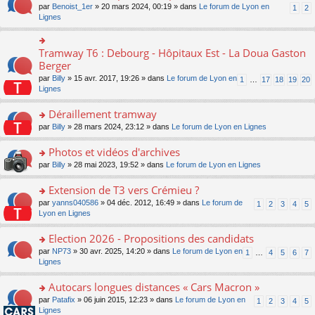
ult
e
s
o
par
Benoist_1er
» 20 mars 2024, 00:19 » dans
Le forum de Lyon en
u
1
2
n
er
nt
s
n
Lignes
s
o
le
a
s
ré
n
m
g
ult
c
lu
e
e
er
e
Tramway T6 : Debourg - Hôpitaux Est - La Doua Gaston
le
o
s
n
le
nt
pl
n
Berger
s
o
m
u
s
a
n
par
Billy
» 15 avr. 2017, 19:26 » dans
Le forum de Lyon en
1
…
17
18
19
20
e
s
ult
g
lu
Lignes
s
ré
er
e
le
s
c
le
n
pl
Déraillement tramway
a
e
m
o
u
g
nt
e
n
o
par
Billy
» 28 mars 2024, 23:12 » dans
Le forum de Lyon en Lignes
s
e
s
lu
n
ré
n
s
le
s
Photos et vidéos d'archives
c
o
a
pl
ult
e
n
o
par
Billy
» 28 mai 2023, 19:52 » dans
Le forum de Lyon en Lignes
g
u
er
nt
lu
n
e
s
le
le
s
Extension de T3 vers Crémieu ?
n
ré
m
pl
ult
o
c
e
o
par
yanns040586
» 04 déc. 2012, 16:49 » dans
Le forum de
1
2
3
4
5
u
er
n
e
s
n
Lyon en Lignes
s
le
lu
nt
s
s
ré
m
le
a
ult
Election 2026 - Propositions des candidats
c
e
pl
g
er
e
s
o
par
NP73
» 30 avr. 2025, 14:20 » dans
Le forum de Lyon en
u
1
…
4
5
6
7
e
le
nt
s
n
Lignes
s
n
m
a
s
ré
o
e
g
ult
c
Autocars longues distances « Cars Macron »
n
s
e
er
e
lu
s
o
par
Patafix
» 06 juin 2015, 12:23 » dans
Le forum de Lyon en
1
2
3
4
5
n
le
nt
le
a
n
Lignes
o
m