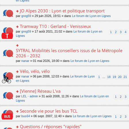
c
n
en Lignes
n
m
pl
a
e
s
o
e
u
g
nt
ult
JO Alpes 2030 : Lyon et politique transport
n
s
s
e
er
lu
s
ré
o
par
greg59
» 29 juin 2026, 19:51 » dans
Le forum de Lyon en Lignes
n
le
le
a
c
n
o
m
pl
g
e
s
Tramway T10 : Gerland - Venissieux
n
e
u
e
nt
ult
lu
s
s
o
par
greg59
» 17 août 2021, 21:02 » dans
Le forum de Lyon en
1
2
3
4
n
er
le
s
ré
n
Lignes
o
le
pl
a
c
s
n
m
u
g
e
ult
lu
e
s
e
nt
er
SYTRAL Mobilités les conseillers issus de la Métropole
le
o
s
ré
n
le
pl
n
2026 - 2032
s
c
o
m
u
s
a
e
n
par
nanar
» 01 mai 2026, 18:00 » dans
Le forum de Lyon en Lignes
e
s
ult
g
nt
lu
s
ré
er
e
le
Vélo, vélo, vélo
s
c
le
n
pl
a
e
m
o
o
par
nanar
» 06 juin 2008, 12:03 » dans
Le forum de Lyon
1
…
18
19
20
21
u
g
nt
e
n
n
en Lignes
s
e
s
lu
s
ré
n
s
le
ult
[Vienne] Réseau L'va
c
o
a
pl
er
e
n
o
par
LEL - admin
» 31 août 2008, 11:26 » dans
Le forum de Lyon en
1
2
3
g
u
le
nt
lu
n
Lignes
e
s
m
le
s
n
ré
e
pl
ult
Seconde vie pour les bus TCL
o
c
s
u
er
n
e
s
o
par
bus64
» 06 sept. 2007, 11:40 » dans
Le forum de Lyon en Lignes
1
2
3
s
le
lu
nt
a
n
ré
m
le
g
s
Questions / réponses "rapides"
c
e
pl
e