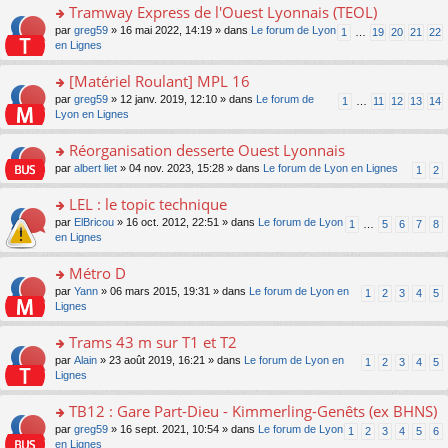
pl
g
s
Tramway Express de l'Ouest Lyonnais (TEOL)
c
e
u
e
ult
e
s
o
par
greg59
» 16 mai 2022, 14:19 » dans
Le forum de Lyon
s
1
…
19
20
21
22
n
er
nt
s
n
en Lignes
ré
o
le
a
s
c
n
m
g
ult
e
[Matériel Roulant] MPL 16
lu
e
e
er
nt
le
s
o
par
greg59
» 12 janv. 2019, 12:10 » dans
Le forum de
1
…
11
12
13
14
n
le
pl
s
n
Lyon en Lignes
o
m
u
a
s
n
e
s
g
ult
Réorganisation desserte Ouest Lyonnais
lu
s
ré
e
er
le
s
c
o
par
albert liet
» 04 nov. 2023, 15:28 » dans
Le forum de Lyon en Lignes
1
2
n
le
pl
a
e
n
o
m
u
g
nt
s
LEL : le topic technique
n
e
s
e
ult
lu
s
ré
o
par
ElBricou
» 16 oct. 2012, 22:51 » dans
Le forum de Lyon
1
…
5
6
7
8
n
er
le
s
c
n
en Lignes
o
le
pl
a
e
s
n
m
u
g
nt
ult
Métro D
lu
e
s
e
er
le
s
ré
o
par
Yann
» 06 mars 2015, 19:31 » dans
Le forum de Lyon en
1
2
3
4
5
n
le
pl
s
c
n
Lignes
o
m
u
a
e
s
n
e
s
g
nt
ult
Trams 43 m sur T1 et T2
lu
s
ré
e
er
le
s
c
o
par
Alain
» 23 août 2019, 16:21 » dans
Le forum de Lyon en
1
2
3
4
5
n
le
pl
a
e
n
Lignes
o
m
u
g
nt
s
n
e
s
e
ult
TB12 : Gare Part-Dieu - Kimmerling-Genêts (ex BHNS)
lu
s
ré
n
er
le
s
c
o
par
greg59
» 16 sept. 2021, 10:54 » dans
Le forum de Lyon
1
2
3
4
5
6
o
le
pl
a
e
n
en Lignes
n