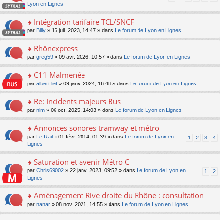
pl
a
c
n
Lyon en Lignes
n
m
u
g
e
s
lu
e
s
e
nt
ult
Intégration tarifaire TCL/SNCF
le
s
ré
n
er
pl
s
c
o
par
Billy
» 16 juil. 2023, 14:47 » dans
Le forum de Lyon en Lignes
o
le
u
a
e
n
n
m
s
g
nt
s
Rhônexpress
lu
e
ré
e
ult
le
s
c
o
par
greg59
» 09 avr. 2026, 10:57 » dans
Le forum de Lyon en Lignes
n
er
pl
s
e
n
o
le
u
a
nt
s
C11 Malmenée
n
m
s
g
ult
lu
e
ré
o
par
albert liet
» 09 janv. 2024, 16:48 » dans
Le forum de Lyon en Lignes
e
er
le
s
c
n
n
le
pl
s
e
s
Re: Incidents majeurs Bus
o
m
u
a
nt
ult
n
e
s
o
par
nim
» 06 oct. 2025, 14:03 » dans
Le forum de Lyon en Lignes
g
er
lu
s
ré
n
e
le
le
s
c
s
Annonces sonores tramway et métro
n
m
pl
a
e
ult
o
e
u
o
par
Le Rail
» 01 févr. 2014, 01:39 » dans
Le forum de Lyon en
1
2
3
4
g
nt
er
n
s
s
n
Lignes
e
le
lu
s
ré
s
n
m
le
a
c
ult
Saturation et avenir Métro C
o
e
pl
g
e
er
n
s
u
o
par
Chris69002
» 22 janv. 2023, 09:52 » dans
Le forum de Lyon en
1
2
e
nt
le
lu
s
s
n
Lignes
n
m
le
a
ré
s
o
e
pl
g
c
ult
Aménagement Rive droite du Rhône : consultation
n
s
u
e
e
er
lu
s
s
o
par
nanar
» 08 nov. 2021, 14:55 » dans
Le forum de Lyon en Lignes
n
nt
le
le
a
ré
n
o
m
pl
g
c
s