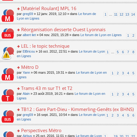
u
a
s
n
e
s
g
ult
[Matériel Roulant] MPL 16
lu
s
ré
e
er
le
s
c
o
par
greg59
» 12 janv. 2019, 12:10 » dans
Le forum de
1
…
11
12
13
14
n
le
pl
a
e
n
Lyon en Lignes
o
m
u
g
nt
s
n
e
s
e
ult
Réorganisation desserte Ouest Lyonnais
lu
s
ré
n
er
le
s
c
o
par
albert liet
» 04 nov. 2023, 15:28 » dans
Le forum de Lyon en Lignes
1
2
o
le
pl
a
e
n
n
m
u
g
nt
s
LEL : le topic technique
lu
e
s
e
ult
le
s
ré
o
par
ElBricou
» 16 oct. 2012, 22:51 » dans
Le forum de Lyon
1
…
5
6
7
8
n
er
pl
s
c
n
en Lignes
o
le
u
a
e
s
n
m
s
g
nt
ult
Métro D
lu
e
ré
e
er
le
s
c
o
par
Yann
» 06 mars 2015, 19:31 » dans
Le forum de Lyon en
1
2
3
4
5
n
le
pl
s
e
n
Lignes
o
m
u
a
nt
s
n
e
s
g
ult
Trams 43 m sur T1 et T2
lu
s
ré
e
er
le
s
c
o
par
Alain
» 23 août 2019, 16:21 » dans
Le forum de Lyon en
1
2
3
4
5
n
le
pl
a
e
n
Lignes
o
m
u
g
nt
s
n
e
s
e
ult
TB12 : Gare Part-Dieu - Kimmerling-Genêts (ex BHNS)
lu
s
ré
n
er
le
s
c
o
par
greg59
» 16 sept. 2021, 10:54 » dans
Le forum de Lyon
1
2
3
4
5
6
o
le
pl
a
e
n
en Lignes
n
m
u
g
nt
s
lu
e
s
e
ult
Perspectives Métro
le
s
ré
n
er
pl
s
c
o
par
Airbus
» 25 oct. 2016, 11:01 » dans
Le forum de Lyon
1
…
19
20
21
22
o