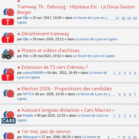
ult
c
lu
e
e
er
e
Tramway T6 : Debourg - Hôpitaux Est - La Doua Gaston
le
o
s
n
le
nt
pl
n
Berger
s
o
m
u
s
a
n
par
Billy
» 15 avr. 2017, 19:26 » dans
Le forum de Lyon en
1
…
17
18
19
20
e
s
ult
g
lu
Lignes
s
ré
er
e
le
s
c
le
n
pl
Déraillement tramway
a
e
m
o
u
g
nt
e
n
o
par
Billy
» 28 mars 2024, 23:12 » dans
Le forum de Lyon en Lignes
s
e
s
lu
n
ré
n
s
le
s
Photos et vidéos d'archives
c
o
a
pl
ult
e
n
o
par
Billy
» 28 mai 2023, 19:52 » dans
Le forum de Lyon en Lignes
g
u
er
nt
lu
n
e
s
le
le
s
Extension de T3 vers Crémieu ?
n
ré
m
pl
ult
o
c
e
o
par
yanns040586
» 04 déc. 2012, 16:49 » dans
Le forum de
1
2
3
4
5
u
er
n
e
s
n
Lyon en Lignes
s
le
lu
nt
s
s
ré
m
le
a
ult
Election 2026 - Propositions des candidats
c
e
pl
g
er
e
s
o
par
NP73
» 30 avr. 2025, 14:20 » dans
Le forum de Lyon en
u
1
…
4
5
6
7
e
le
nt
s
n
Lignes
s
n
m
a
s
ré
o
e
g
ult
c
Autocars longues distances « Cars Macron »
n
s
e
er
e
lu
s
o
par
Patafix
» 06 juin 2015, 12:23 » dans
Le forum de Lyon en
1
2
3
4
5
n
le
nt
le
a
n
Lignes
o
m
pl
g
s
n
e
u
e
ult
1er mai, pas de service
lu
s
s
n
er
le
s
ré
o
par
Bibouquet
» 27 avr. 2006, 06:24 » dans
Le forum de
1
…
7
8
9
10
o
le