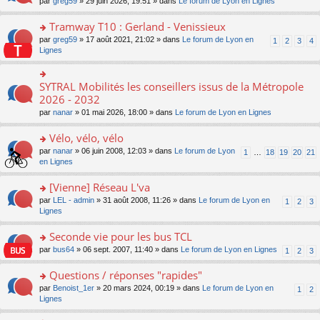
ré
o
par
greg59
» 29 juin 2026, 19:51 » dans
Le forum de Lyon en Lignes
n
le
le
a
c
n
o
m
pl
g
e
s
Tramway T10 : Gerland - Venissieux
n
e
u
e
nt
ult
lu
s
s
o
par
greg59
» 17 août 2021, 21:02 » dans
Le forum de Lyon en
1
2
3
4
n
er
le
s
ré
n
Lignes
o
le
pl
a
c
s
n
m
u
g
e
ult
lu
e
s
e
nt
er
SYTRAL Mobilités les conseillers issus de la Métropole
le
o
s
ré
n
le
pl
n
2026 - 2032
s
c
o
m
u
s
a
e
n
par
nanar
» 01 mai 2026, 18:00 » dans
Le forum de Lyon en Lignes
e
s
ult
g
nt
lu
s
ré
er
e
le
Vélo, vélo, vélo
s
c
le
n
pl
a
e
m
o
o
par
nanar
» 06 juin 2008, 12:03 » dans
Le forum de Lyon
1
…
18
19
20
21
u
g
nt
e
n
n
en Lignes
s
e
s
lu
s
ré
n
s
le
ult
[Vienne] Réseau L'va
c
o
a
pl
er
e
n
o
par
LEL - admin
» 31 août 2008, 11:26 » dans
Le forum de Lyon en
1
2
3
g
u
le
nt
lu
n
Lignes
e
s
m
le
s
n
ré
e
pl
ult
Seconde vie pour les bus TCL
o
c
s
u
er
n
e
s
o
par
bus64
» 06 sept. 2007, 11:40 » dans
Le forum de Lyon en Lignes
1
2
3
s
le
lu
nt
a
n
ré
m
le
g
s
Questions / réponses "rapides"
c
e
pl
e
ult
e
s
o
par
Benoist_1er
» 20 mars 2024, 00:19 » dans
Le forum de Lyon en
u
1
2
n
er
nt
s
n
Lignes
s
o
le
a
s
ré
n
m
g