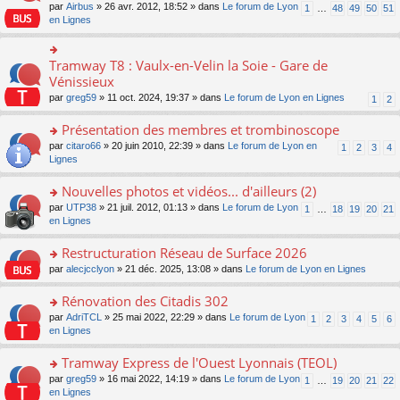
s
par
Airbus
» 26 avr. 2012, 18:52 » dans
Le forum de Lyon
1
…
48
49
50
51
ult
en Lignes
er
le
m
Tramway T8 : Vaulx-en-Velin la Soie - Gare de
o
e
n
Vénissieux
s
s
s
par
greg59
» 11 oct. 2024, 19:37 » dans
Le forum de Lyon en Lignes
1
2
ult
a
er
g
Présentation des membres et trombinoscope
le
e
m
o
par
citaro66
» 20 juin 2010, 22:39 » dans
Le forum de Lyon en
n
1
2
3
4
e
n
Lignes
o
s
s
n
s
ult
lu
Nouvelles photos et vidéos... d'ailleurs (2)
a
er
le
o
par
UTP38
» 21 juil. 2012, 01:13 » dans
Le forum de Lyon
1
…
18
19
20
21
g
le
pl
n
en Lignes
e
m
u
s
n
e
s
ult
Restructuration Réseau de Surface 2026
o
s
ré
er
n
s
c
o
par
alecjcclyon
» 21 déc. 2025, 13:08 » dans
Le forum de Lyon en Lignes
le
lu
a
e
n
m
le
g
nt
s
Rénovation des Citadis 302
e
pl
e
ult
s
o
par
AdriTCL
» 25 mai 2022, 22:29 » dans
Le forum de Lyon
u
1
2
3
4
5
6
n
er
s
n
en Lignes
s
o
le
a
s
ré
n
m
g
ult
c
Tramway Express de l'Ouest Lyonnais (TEOL)
lu
e
e
er
e
le
s
o
par
greg59
» 16 mai 2022, 14:19 » dans
Le forum de Lyon
1
…
19
20
21
22
n
le
nt
pl
s
n
en Lignes
o
m