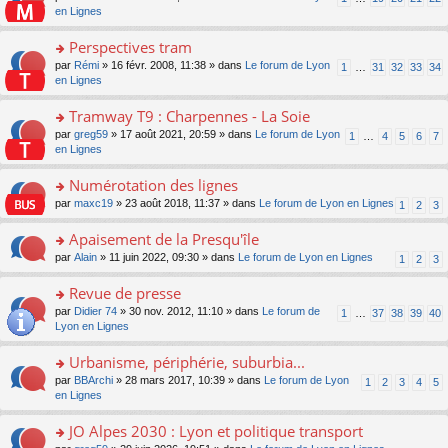
le
u
a
e
n
en Lignes
n
m
s
g
nt
s
lu
e
ré
e
ult
Perspectives tram
le
s
c
n
er
pl
s
e
o
par
Rémi
» 16 févr. 2008, 11:38 » dans
Le forum de Lyon
1
…
31
32
33
34
o
le
u
a
nt
n
en Lignes
n
m
s
g
s
lu
e
ré
e
ult
Tramway T9 : Charpennes - La Soie
le
s
c
n
er
pl
s
e
o
par
greg59
» 17 août 2021, 20:59 » dans
Le forum de Lyon
1
…
4
5
6
7
o
le
u
a
nt
n
en Lignes
n
m
s
g
s
lu
e
ré
e
ult
Numérotation des lignes
le
s
c
n
er
pl
s
e
o
par
maxc19
» 23 août 2018, 11:37 » dans
Le forum de Lyon en Lignes
1
2
3
o
le
u
a
nt
n
n
m
s
g
s
Apaisement de la Presqu'île
lu
e
ré
e
ult
le
s
c
o
par
Alain
» 11 juin 2022, 09:30 » dans
Le forum de Lyon en Lignes
1
2
3
n
er
pl
s
e
n
o
le
u
a
nt
s
Revue de presse
n
m
s
g
ult
lu
e
ré
o
par
Didier 74
» 30 nov. 2012, 11:10 » dans
Le forum de
1
…
37
38
39
40
e
er
le
s
c
n
Lyon en Lignes
n
le
pl
s
e
s
o
m
u
a
nt
ult
Urbanisme, périphérie, suburbia...
n
e
s
g
er
lu
s
ré
o
par
BBArchi
» 28 mars 2017, 10:39 » dans
Le forum de Lyon
1
2
3
4
5
e
le
le
s
c
n
en Lignes
n
m
pl
a
e
s
o
e
u
g
nt
ult
JO Alpes 2030 : Lyon et politique transport
n
s
s
e
er
lu
s