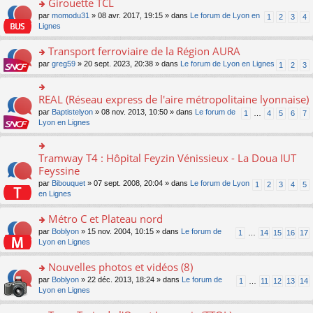
Girouette TCL
n
e
u
e
e
ult
lu
s
s
o
par
momodu31
» 08 avr. 2017, 19:15 » dans
Le forum de Lyon en
1
2
3
4
n
nt
er
le
s
ré
n
Lignes
o
le
pl
a
c
s
n
m
u
g
e
ult
Transport ferroviaire de la Région AURA
lu
e
s
e
nt
er
le
s
ré
o
par
greg59
» 20 sept. 2023, 20:38 » dans
Le forum de Lyon en Lignes
1
2
3
n
le
pl
s
c
n
o
m
u
a
e
s
n
e
s
g
nt
ult
REAL (Réseau express de l'aire métropolitaine lyonnaise)
lu
o
s
ré
e
er
le
n
s
c
par
Baptistelyon
» 08 nov. 2013, 10:50 » dans
Le forum de
1
…
4
5
6
7
n
le
pl
s
a
e
Lyon en Lignes
o
m
u
ult
g
nt
n
e
s
er
e
lu
s
ré
le
n
Tramway T4 : Hôpital Feyzin Vénissieux - La Doua IUT
le
o
s
c
m
o
pl
n
Feyssine
a
e
e
n
u
s
g
nt
s
lu
par
Bibouquet
» 07 sept. 2008, 20:04 » dans
Le forum de Lyon
1
2
3
4
5
s
ult
e
s
le
en Lignes
ré
er
n
a
pl
c
le
o
g
u
Métro C et Plateau nord
e
m
n
e
s
nt
e
lu
o
par
Boblyon
» 15 nov. 2004, 10:15 » dans
Le forum de
1
…
14
15
16
17
n
ré
s
le
n
Lyon en Lignes
o
c
s
pl
s
n
e
a
u
ult
Nouvelles photos et vidéos (8)
lu
nt
g
s
er
le
o
par
Boblyon
» 22 déc. 2013, 18:24 » dans
Le forum de
1
…
11
12
13
14
e
ré
le
pl
n
Lyon en Lignes
n
c
m
u
s
o
e
e
s
ult