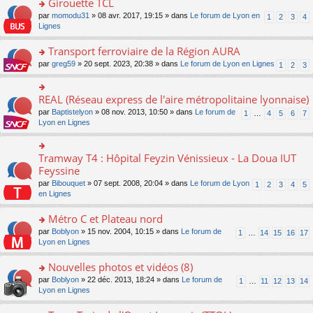
Girouette TCL
n
e
u
e
e
ult
lu
s
s
o
par
momodu31
» 08 avr. 2017, 19:15 » dans
Le forum de Lyon en
1
2
3
4
n
nt
er
le
s
ré
n
Lignes
o
le
pl
a
c
s
n
m
u
g
e
ult
Transport ferroviaire de la Région AURA
lu
e
s
e
nt
er
le
s
ré
o
par
greg59
» 20 sept. 2023, 20:38 » dans
Le forum de Lyon en Lignes
1
2
3
n
le
pl
s
c
n
o
m
u
a
e
s
n
e
s
g
nt
ult
REAL (Réseau express de l'aire métropolitaine lyonnaise)
lu
o
s
ré
e
er
le
n
s
c
par
Baptistelyon
» 08 nov. 2013, 10:50 » dans
Le forum de
1
…
4
5
6
7
n
le
pl
s
a
e
Lyon en Lignes
o
m
u
ult
g
nt
n
e
s
er
e
lu
s
ré
le
n
Tramway T4 : Hôpital Feyzin Vénissieux - La Doua IUT
le
o
s
c
m
o
pl
n
Feyssine
a
e
e
n
u
s
g
nt
s
lu
par
Bibouquet
» 07 sept. 2008, 20:04 » dans
Le forum de Lyon
1
2
3
4
5
s
ult
e
s
le
en Lignes
ré
er
n
a
pl
c
le
o
g
u
Métro C et Plateau nord
e
m
n
e
s
nt
e
lu
o
par
Boblyon
» 15 nov. 2004, 10:15 » dans
Le forum de
1
…
14
15
16
17
n
ré
s
le
n
Lyon en Lignes
o
c
s
pl
s
n
e
a
u
ult
Nouvelles photos et vidéos (8)
lu
nt
g
s
er
le
o
par
Boblyon
» 22 déc. 2013, 18:24 » dans
Le forum de
1
…
11
12
13
14
e
ré
le
pl
n
Lyon en Lignes
n
c
m
u
s
o
e
e
s
ult