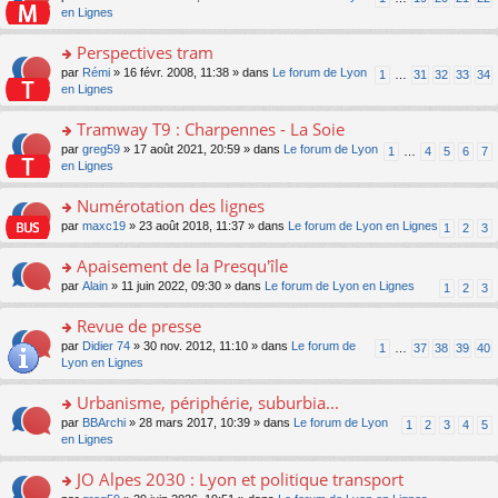
le
u
a
e
n
en Lignes
n
m
s
g
nt
s
lu
e
ré
e
ult
Perspectives tram
le
s
c
n
er
pl
s
e
o
par
Rémi
» 16 févr. 2008, 11:38 » dans
Le forum de Lyon
1
…
31
32
33
34
o
le
u
a
nt
n
en Lignes
n
m
s
g
s
lu
e
ré
e
ult
Tramway T9 : Charpennes - La Soie
le
s
c
n
er
pl
s
e
o
par
greg59
» 17 août 2021, 20:59 » dans
Le forum de Lyon
1
…
4
5
6
7
o
le
u
a
nt
n
en Lignes
n
m
s
g
s
lu
e
ré
e
ult
Numérotation des lignes
le
s
c
n
er
pl
s
e
o
par
maxc19
» 23 août 2018, 11:37 » dans
Le forum de Lyon en Lignes
1
2
3
o
le
u
a
nt
n
n
m
s
g
s
Apaisement de la Presqu'île
lu
e
ré
e
ult
le
s
c
o
par
Alain
» 11 juin 2022, 09:30 » dans
Le forum de Lyon en Lignes
1
2
3
n
er
pl
s
e
n
o
le
u
a
nt
s
Revue de presse
n
m
s
g
ult
lu
e
ré
o
par
Didier 74
» 30 nov. 2012, 11:10 » dans
Le forum de
1
…
37
38
39
40
e
er
le
s
c
n
Lyon en Lignes
n
le
pl
s
e
s
o
m
u
a
nt
ult
Urbanisme, périphérie, suburbia...
n
e
s
g
er
lu
s
ré
o
par
BBArchi
» 28 mars 2017, 10:39 » dans
Le forum de Lyon
1
2
3
4
5
e
le
le
s
c
n
en Lignes
n
m
pl
a
e
s
o
e
u
g
nt
ult
JO Alpes 2030 : Lyon et politique transport
n
s
s
e
er
lu
s