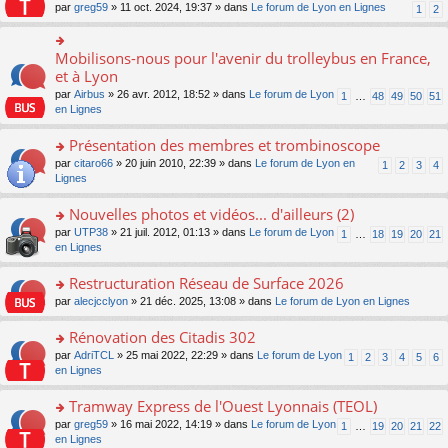
s
par
greg59
» 11 oct. 2024, 19:37 » dans
Le forum de Lyon en Lignes
1
2
ult
er
le
Mobilisons-nous pour l'avenir du trolleybus en France,
o
m
n
et à Lyon
e
s
s
par
Airbus
» 26 avr. 2012, 18:52 » dans
Le forum de Lyon
1
…
48
49
50
51
ult
s
en Lignes
er
a
le
g
Présentation des membres et trombinoscope
m
e
e
o
par
citaro66
» 20 juin 2010, 22:39 » dans
Le forum de Lyon en
n
1
2
3
4
s
n
Lignes
o
s
s
n
a
ult
lu
Nouvelles photos et vidéos... d'ailleurs (2)
g
er
le
o
par
UTP38
» 21 juil. 2012, 01:13 » dans
Le forum de Lyon
1
…
18
19
20
21
e
le
pl
n
en Lignes
n
m
u
s
o
e
s
ult
Restructuration Réseau de Surface 2026
n
s
ré
er
lu
s
c
o
par
alecjcclyon
» 21 déc. 2025, 13:08 » dans
Le forum de Lyon en Lignes
le
le
a
e
n
m
pl
g
nt
s
Rénovation des Citadis 302
e
u
e
ult
s
o
par
AdriTCL
» 25 mai 2022, 22:29 » dans
Le forum de Lyon
s
1
2
3
4
5
6
n
er
s
n
en Lignes
ré
o
le
a
s
c
n
m
g
ult
e
Tramway Express de l'Ouest Lyonnais (TEOL)
lu
e
e
er
nt
le
s
o
par
greg59
» 16 mai 2022, 14:19 » dans
Le forum de Lyon
1
…
19
20
21
22
n
le
pl
s
n
en Lignes
o
m