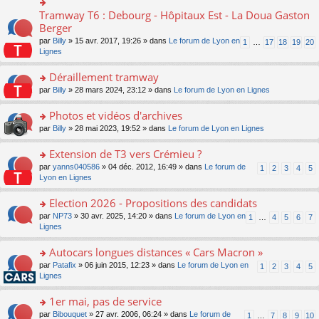
ult
c
lu
e
e
er
e
Tramway T6 : Debourg - Hôpitaux Est - La Doua Gaston
le
o
s
n
le
nt
pl
n
Berger
s
o
m
u
s
a
n
par
Billy
» 15 avr. 2017, 19:26 » dans
Le forum de Lyon en
1
…
17
18
19
20
e
s
ult
g
lu
Lignes
s
ré
er
e
le
s
c
le
n
pl
Déraillement tramway
a
e
m
o
u
g
nt
e
n
o
par
Billy
» 28 mars 2024, 23:12 » dans
Le forum de Lyon en Lignes
s
e
s
lu
n
ré
n
s
le
s
Photos et vidéos d'archives
c
o
a
pl
ult
e
n
o
par
Billy
» 28 mai 2023, 19:52 » dans
Le forum de Lyon en Lignes
g
u
er
nt
lu
n
e
s
le
le
s
Extension de T3 vers Crémieu ?
n
ré
m
pl
ult
o
c
e
o
par
yanns040586
» 04 déc. 2012, 16:49 » dans
Le forum de
1
2
3
4
5
u
er
n
e
s
n
Lyon en Lignes
s
le
lu
nt
s
s
ré
m
le
a
ult
Election 2026 - Propositions des candidats
c
e
pl
g
er
e
s
o
par
NP73
» 30 avr. 2025, 14:20 » dans
Le forum de Lyon en
u
1
…
4
5
6
7
e
le
nt
s
n
Lignes
s
n
m
a
s
ré
o
e
g
ult
c
Autocars longues distances « Cars Macron »
n
s
e
er
e
lu
s
o
par
Patafix
» 06 juin 2015, 12:23 » dans
Le forum de Lyon en
1
2
3
4
5
n
le
nt
le
a
n
Lignes
o
m
pl
g
s
n
e
u
e
ult
1er mai, pas de service
lu
s
s
n
er
le
s
ré
o
par
Bibouquet
» 27 avr. 2006, 06:24 » dans
Le forum de
1
…
7
8
9
10
o
le