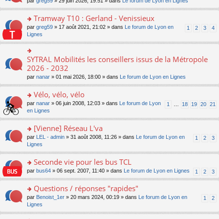
ré
o
par
greg59
» 29 juin 2026, 19:51 » dans
Le forum de Lyon en Lignes
n
le
le
a
c
n
o
m
pl
g
e
s
Tramway T10 : Gerland - Venissieux
n
e
u
e
nt
ult
lu
s
s
o
par
greg59
» 17 août 2021, 21:02 » dans
Le forum de Lyon en
1
2
3
4
n
er
le
s
ré
n
Lignes
o
le
pl
a
c
s
n
m
u
g
e
ult
lu
e
s
e
nt
er
SYTRAL Mobilités les conseillers issus de la Métropole
le
o
s
ré
n
le
pl
n
2026 - 2032
s
c
o
m
u
s
a
e
n
par
nanar
» 01 mai 2026, 18:00 » dans
Le forum de Lyon en Lignes
e
s
ult
g
nt
lu
s
ré
er
e
le
Vélo, vélo, vélo
s
c
le
n
pl
a
e
m
o
o
par
nanar
» 06 juin 2008, 12:03 » dans
Le forum de Lyon
1
…
18
19
20
21
u
g
nt
e
n
n
en Lignes
s
e
s
lu
s
ré
n
s
le
ult
[Vienne] Réseau L'va
c
o
a
pl
er
e
n
o
par
LEL - admin
» 31 août 2008, 11:26 » dans
Le forum de Lyon en
1
2
3
g
u
le
nt
lu
n
Lignes
e
s
m
le
s
n
ré
e
pl
ult
Seconde vie pour les bus TCL
o
c
s
u
er
n
e
s
o
par
bus64
» 06 sept. 2007, 11:40 » dans
Le forum de Lyon en Lignes
1
2
3
s
le
lu
nt
a
n
ré
m
le
g
s
Questions / réponses "rapides"
c
e
pl
e
ult
e
s
o
par
Benoist_1er
» 20 mars 2024, 00:19 » dans
Le forum de Lyon en
u
1
2
n
er
nt
s
n
Lignes
s
o
le
a
s
ré
n
m
g