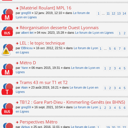
u
a
s
n
e
s
g
ult
[Matériel Roulant] MPL 16
lu
s
ré
e
er
le
s
c
o
par
greg59
» 12 janv. 2019, 12:10 » dans
Le forum de
1
…
11
12
13
14
n
le
pl
a
e
n
Lyon en Lignes
o
m
u
g
nt
s
n
e
s
e
ult
Réorganisation desserte Ouest Lyonnais
lu
s
ré
n
er
le
s
c
o
par
albert liet
» 04 nov. 2023, 15:28 » dans
Le forum de Lyon en Lignes
1
2
o
le
pl
a
e
n
n
m
u
g
nt
s
LEL : le topic technique
lu
e
s
e
ult
le
s
ré
o
par
ElBricou
» 16 oct. 2012, 22:51 » dans
Le forum de Lyon
1
…
5
6
7
8
n
er
pl
s
c
n
en Lignes
o
le
u
a
e
s
n
m
s
g
nt
ult
Métro D
lu
e
ré
e
er
le
s
c
o
par
Yann
» 06 mars 2015, 19:31 » dans
Le forum de Lyon en
1
2
3
4
5
n
le
pl
s
e
n
Lignes
o
m
u
a
nt
s
n
e
s
g
ult
Trams 43 m sur T1 et T2
lu
s
ré
e
er
le
s
c
o
par
Alain
» 23 août 2019, 16:21 » dans
Le forum de Lyon en
1
2
3
4
5
n
le
pl
a
e
n
Lignes
o
m
u
g
nt
s
n
e
s
e
ult
TB12 : Gare Part-Dieu - Kimmerling-Genêts (ex BHNS)
lu
s
ré
n
er
le
s
c
o
par
greg59
» 16 sept. 2021, 10:54 » dans
Le forum de Lyon
1
2
3
4
5
6
o
le
pl
a
e
n
en Lignes
n
m
u
g
nt
s
lu
e
s
e
ult
Perspectives Métro
le
s
ré
n
er
pl
s
c
o
par
Airbus
» 25 oct. 2016, 11:01 » dans
Le forum de Lyon
1
…
19
20
21
22
o