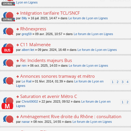
pl
a
c
n
Lyon en Lignes
n
m
u
g
e
s
lu
e
s
e
nt
ult
Intégration tarifaire TCL/SNCF
le
s
ré
n
er
pl
s
c
o
par
Billy
» 16 juil. 2023, 14:47 » dans
Le forum de Lyon en Lignes
o
le
u
a
e
n
n
m
s
g
nt
s
Rhônexpress
lu
e
ré
e
ult
le
s
c
o
par
greg59
» 09 avr. 2026, 10:57 » dans
Le forum de Lyon en Lignes
n
er
pl
s
e
n
o
le
u
a
nt
s
C11 Malmenée
n
m
s
g
ult
lu
e
ré
o
par
albert liet
» 09 janv. 2024, 16:48 » dans
Le forum de Lyon en Lignes
e
er
le
s
c
n
n
le
pl
s
e
s
Re: Incidents majeurs Bus
o
m
u
a
nt
ult
n
e
s
o
par
nim
» 06 oct. 2025, 14:03 » dans
Le forum de Lyon en Lignes
g
er
lu
s
ré
n
e
le
le
s
c
s
Annonces sonores tramway et métro
n
m
pl
a
e
ult
o
e
u
o
par
Le Rail
» 01 févr. 2014, 01:39 » dans
Le forum de Lyon en
1
2
3
4
g
nt
er
n
s
s
n
Lignes
e
le
lu
s
ré
s
n
m
le
a
c
ult
Saturation et avenir Métro C
o
e
pl
g
e
er
n
s
u
o
par
Chris69002
» 22 janv. 2023, 09:52 » dans
Le forum de Lyon en
1
2
e
nt
le
lu
s
s
n
Lignes
n
m
le
a
ré
s
o
e
pl
g
c
ult
Aménagement Rive droite du Rhône : consultation
n
s
u
e
e
er
lu
s
s
o
par
nanar
» 08 nov. 2021, 14:55 » dans
Le forum de Lyon en Lignes
n
nt
le
le
a
ré
n
o
m
pl
g
c
s