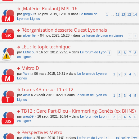
u
a
s
n
e
s
g
ult
[Matériel Roulant] MPL 16
lu
s
ré
e
er
le
s
c
o
par
greg59
» 12 janv. 2019, 12:10 » dans
Le forum de
1
…
11
12
13
14
n
le
pl
a
e
n
Lyon en Lignes
o
m
u
g
nt
s
n
e
s
e
ult
Réorganisation desserte Ouest Lyonnais
lu
s
ré
n
er
le
s
c
o
par
albert liet
» 04 nov. 2023, 15:28 » dans
Le forum de Lyon en Lignes
1
2
o
le
pl
a
e
n
n
m
u
g
nt
s
LEL : le topic technique
lu
e
s
e
ult
le
s
ré
o
par
ElBricou
» 16 oct. 2012, 22:51 » dans
Le forum de Lyon
1
…
5
6
7
8
n
er
pl
s
c
n
en Lignes
o
le
u
a
e
s
n
m
s
g
nt
ult
Métro D
lu
e
ré
e
er
le
s
c
o
par
Yann
» 06 mars 2015, 19:31 » dans
Le forum de Lyon en
1
2
3
4
5
n
le
pl
s
e
n
Lignes
o
m
u
a
nt
s
n
e
s
g
ult
Trams 43 m sur T1 et T2
lu
s
ré
e
er
le
s
c
o
par
Alain
» 23 août 2019, 16:21 » dans
Le forum de Lyon en
1
2
3
4
5
n
le
pl
a
e
n
Lignes
o
m
u
g
nt
s
n
e
s
e
ult
TB12 : Gare Part-Dieu - Kimmerling-Genêts (ex BHNS)
lu
s
ré
n
er
le
s
c
o
par
greg59
» 16 sept. 2021, 10:54 » dans
Le forum de Lyon
1
2
3
4
5
6
o
le
pl
a
e
n
en Lignes
n
m
u
g
nt
s
lu
e
s
e
ult
Perspectives Métro
le
s
ré
n
er
pl
s
c
o
par
Airbus
» 25 oct. 2016, 11:01 » dans
Le forum de Lyon
1
…
19
20
21
22
o