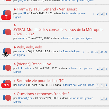
ré
o
par
greg59
» 29 juin 2026, 19:51 » dans
Le forum de Lyon en Lignes
n
le
le
a
c
n
o
m
pl
g
e
s
Tramway T10 : Gerland - Venissieux
n
e
u
e
nt
ult
lu
s
s
o
par
greg59
» 17 août 2021, 21:02 » dans
Le forum de Lyon en
1
2
3
4
n
er
le
s
ré
n
Lignes
o
le
pl
a
c
s
n
m
u
g
e
ult
lu
e
s
e
nt
er
SYTRAL Mobilités les conseillers issus de la Métropole
le
o
s
ré
n
le
pl
n
2026 - 2032
s
c
o
m
u
s
a
e
n
par
nanar
» 01 mai 2026, 18:00 » dans
Le forum de Lyon en Lignes
e
s
ult
g
nt
lu
s
ré
er
e
le
Vélo, vélo, vélo
s
c
le
n
pl
a
e
m
o
o
par
nanar
» 06 juin 2008, 12:03 » dans
Le forum de Lyon
1
…
18
19
20
21
u
g
nt
e
n
n
en Lignes
s
e
s
lu
s
ré
n
s
le
ult
[Vienne] Réseau L'va
c
o
a
pl
er
e
n
o
par
LEL - admin
» 31 août 2008, 11:26 » dans
Le forum de Lyon en
1
2
3
g
u
le
nt
lu
n
Lignes
e
s
m
le
s
n
ré
e
pl
ult
Seconde vie pour les bus TCL
o
c
s
u
er
n
e
s
o
par
bus64
» 06 sept. 2007, 11:40 » dans
Le forum de Lyon en Lignes
1
2
3
s
le
lu
nt
a
n
ré
m
le
g
s
Questions / réponses "rapides"
c
e
pl
e
ult
e
s
o
par
Benoist_1er
» 20 mars 2024, 00:19 » dans
Le forum de Lyon en
u
1
2
n
er
nt
s
n
Lignes
s
o
le
a
s
ré
n
m
g