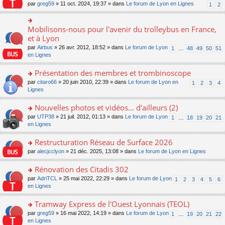
s
par
greg59
» 11 oct. 2024, 19:37 » dans
Le forum de Lyon en Lignes
1
2
ult
er
le
Mobilisons-nous pour l'avenir du trolleybus en France,
o
m
n
et à Lyon
e
s
s
par
Airbus
» 26 avr. 2012, 18:52 » dans
Le forum de Lyon
1
…
48
49
50
51
ult
s
en Lignes
er
a
le
g
Présentation des membres et trombinoscope
m
e
e
o
par
citaro66
» 20 juin 2010, 22:39 » dans
Le forum de Lyon en
n
1
2
3
4
s
n
Lignes
o
s
s
n
a
ult
lu
Nouvelles photos et vidéos... d'ailleurs (2)
g
er
le
o
par
UTP38
» 21 juil. 2012, 01:13 » dans
Le forum de Lyon
1
…
18
19
20
21
e
le
pl
n
en Lignes
n
m
u
s
o
e
s
ult
Restructuration Réseau de Surface 2026
n
s
ré
er
lu
s
c
o
par
alecjcclyon
» 21 déc. 2025, 13:08 » dans
Le forum de Lyon en Lignes
le
le
a
e
n
m
pl
g
nt
s
Rénovation des Citadis 302
e
u
e
ult
s
o
par
AdriTCL
» 25 mai 2022, 22:29 » dans
Le forum de Lyon
s
1
2
3
4
5
6
n
er
s
n
en Lignes
ré
o
le
a
s
c
n
m
g
ult
e
Tramway Express de l'Ouest Lyonnais (TEOL)
lu
e
e
er
nt
le
s
o
par
greg59
» 16 mai 2022, 14:19 » dans
Le forum de Lyon
1
…
19
20
21
22
n
le
pl
s
n
en Lignes
o
m