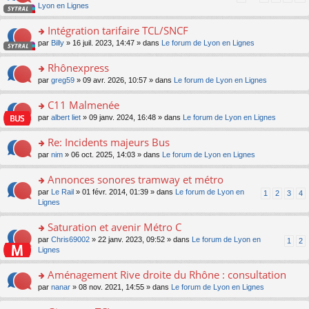
pl
a
c
n
Lyon en Lignes
n
m
u
g
e
s
lu
e
s
e
nt
ult
Intégration tarifaire TCL/SNCF
le
s
ré
n
er
pl
s
c
o
par
Billy
» 16 juil. 2023, 14:47 » dans
Le forum de Lyon en Lignes
o
le
u
a
e
n
n
m
s
g
nt
s
Rhônexpress
lu
e
ré
e
ult
le
s
c
o
par
greg59
» 09 avr. 2026, 10:57 » dans
Le forum de Lyon en Lignes
n
er
pl
s
e
n
o
le
u
a
nt
s
C11 Malmenée
n
m
s
g
ult
lu
e
ré
o
par
albert liet
» 09 janv. 2024, 16:48 » dans
Le forum de Lyon en Lignes
e
er
le
s
c
n
n
le
pl
s
e
s
Re: Incidents majeurs Bus
o
m
u
a
nt
ult
n
e
s
o
par
nim
» 06 oct. 2025, 14:03 » dans
Le forum de Lyon en Lignes
g
er
lu
s
ré
n
e
le
le
s
c
s
Annonces sonores tramway et métro
n
m
pl
a
e
ult
o
e
u
o
par
Le Rail
» 01 févr. 2014, 01:39 » dans
Le forum de Lyon en
1
2
3
4
g
nt
er
n
s
s
n
Lignes
e
le
lu
s
ré
s
n
m
le
a
c
ult
Saturation et avenir Métro C
o
e
pl
g
e
er
n
s
u
o
par
Chris69002
» 22 janv. 2023, 09:52 » dans
Le forum de Lyon en
1
2
e
nt
le
lu
s
s
n
Lignes
n
m
le
a
ré
s
o
e
pl
g
c
ult
Aménagement Rive droite du Rhône : consultation
n
s
u
e
e
er
lu
s
s
o
par
nanar
» 08 nov. 2021, 14:55 » dans
Le forum de Lyon en Lignes
n
nt
le
le
a
ré
n
o
m
pl
g
c
s