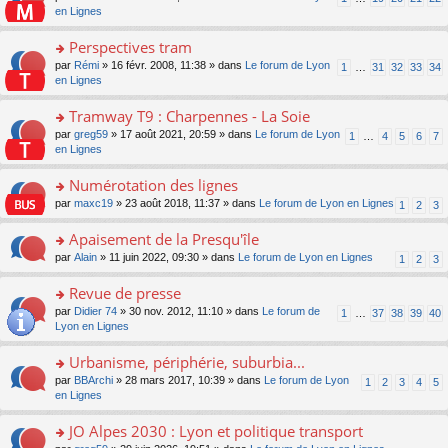
le
u
a
e
n
en Lignes
n
m
s
g
nt
s
lu
e
ré
e
ult
Perspectives tram
le
s
c
n
er
pl
s
e
o
par
Rémi
» 16 févr. 2008, 11:38 » dans
Le forum de Lyon
1
…
31
32
33
34
o
le
u
a
nt
n
en Lignes
n
m
s
g
s
lu
e
ré
e
ult
Tramway T9 : Charpennes - La Soie
le
s
c
n
er
pl
s
e
o
par
greg59
» 17 août 2021, 20:59 » dans
Le forum de Lyon
1
…
4
5
6
7
o
le
u
a
nt
n
en Lignes
n
m
s
g
s
lu
e
ré
e
ult
Numérotation des lignes
le
s
c
n
er
pl
s
e
o
par
maxc19
» 23 août 2018, 11:37 » dans
Le forum de Lyon en Lignes
1
2
3
o
le
u
a
nt
n
n
m
s
g
s
Apaisement de la Presqu'île
lu
e
ré
e
ult
le
s
c
o
par
Alain
» 11 juin 2022, 09:30 » dans
Le forum de Lyon en Lignes
1
2
3
n
er
pl
s
e
n
o
le
u
a
nt
s
Revue de presse
n
m
s
g
ult
lu
e
ré
o
par
Didier 74
» 30 nov. 2012, 11:10 » dans
Le forum de
1
…
37
38
39
40
e
er
le
s
c
n
Lyon en Lignes
n
le
pl
s
e
s
o
m
u
a
nt
ult
Urbanisme, périphérie, suburbia...
n
e
s
g
er
lu
s
ré
o
par
BBArchi
» 28 mars 2017, 10:39 » dans
Le forum de Lyon
1
2
3
4
5
e
le
le
s
c
n
en Lignes
n
m
pl
a
e
s
o
e
u
g
nt
ult
JO Alpes 2030 : Lyon et politique transport
n
s
s
e
er
lu
s