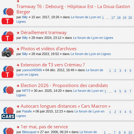
ult
c
lu
e
e
er
e
Tramway T6 : Debourg - Hôpitaux Est - La Doua Gaston
le
o
s
n
le
nt
pl
n
Berger
s
o
m
u
s
a
n
par
Billy
» 15 avr. 2017, 19:26 » dans
Le forum de Lyon en
1
…
17
18
19
20
e
s
ult
g
lu
Lignes
s
ré
er
e
le
s
c
le
n
pl
Déraillement tramway
a
e
m
o
u
g
nt
e
n
o
par
Billy
» 28 mars 2024, 23:12 » dans
Le forum de Lyon en Lignes
s
e
s
lu
n
ré
n
s
le
s
Photos et vidéos d'archives
c
o
a
pl
ult
e
n
o
par
Billy
» 28 mai 2023, 19:52 » dans
Le forum de Lyon en Lignes
g
u
er
nt
lu
n
e
s
le
le
s
Extension de T3 vers Crémieu ?
n
ré
m
pl
ult
o
c
e
o
par
yanns040586
» 04 déc. 2012, 16:49 » dans
Le forum de
1
2
3
4
5
u
er
n
e
s
n
Lyon en Lignes
s
le
lu
nt
s
s
ré
m
le
a
ult
Election 2026 - Propositions des candidats
c
e
pl
g
er
e
s
o
par
NP73
» 30 avr. 2025, 14:20 » dans
Le forum de Lyon en
u
1
…
4
5
6
7
e
le
nt
s
n
Lignes
s
n
m
a
s
ré
o
e
g
ult
c
Autocars longues distances « Cars Macron »
n
s
e
er
e
lu
s
o
par
Patafix
» 06 juin 2015, 12:23 » dans
Le forum de Lyon en
1
2
3
4
5
n
le
nt
le
a
n
Lignes
o
m
pl
g
s
n
e
u
e
ult
1er mai, pas de service
lu
s
s
n
er
le
s
ré
o
par
Bibouquet
» 27 avr. 2006, 06:24 » dans
Le forum de
1
…
7
8
9
10
o
le