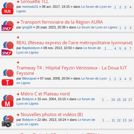
Girouette TCL
n
e
u
e
e
ult
lu
s
s
o
par
momodu31
» 08 avr. 2017, 19:15 » dans
Le forum de Lyon en
1
2
3
4
n
nt
er
le
s
ré
n
Lignes
o
le
pl
a
c
s
n
m
u
g
e
ult
Transport ferroviaire de la Région AURA
lu
e
s
e
nt
er
le
s
ré
o
par
greg59
» 20 sept. 2023, 20:38 » dans
Le forum de Lyon en Lignes
1
2
3
n
le
pl
s
c
n
o
m
u
a
e
s
n
e
s
g
nt
ult
REAL (Réseau express de l'aire métropolitaine lyonnaise)
lu
o
s
ré
e
er
le
n
s
c
par
Baptistelyon
» 08 nov. 2013, 10:50 » dans
Le forum de
1
…
4
5
6
7
n
le
pl
s
a
e
Lyon en Lignes
o
m
u
ult
g
nt
n
e
s
er
e
lu
s
ré
le
n
Tramway T4 : Hôpital Feyzin Vénissieux - La Doua IUT
le
o
s
c
m
o
pl
n
Feyssine
a
e
e
n
u
s
g
nt
s
lu
par
Bibouquet
» 07 sept. 2008, 20:04 » dans
Le forum de Lyon
1
2
3
4
5
s
ult
e
s
le
en Lignes
ré
er
n
a
pl
c
le
o
g
u
Métro C et Plateau nord
e
m
n
e
s
nt
e
lu
o
par
Boblyon
» 15 nov. 2004, 10:15 » dans
Le forum de
1
…
14
15
16
17
n
ré
s
le
n
Lyon en Lignes
o
c
s
pl
s
n
e
a
u
ult
Nouvelles photos et vidéos (8)
lu
nt
g
s
er
le
o
par
Boblyon
» 22 déc. 2013, 18:24 » dans
Le forum de
1
…
11
12
13
14
e
ré
le
pl
n
Lyon en Lignes
n
c
m
u
s
o
e
e
s
ult