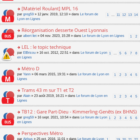
u
a
s
n
e
s
g
ult
[Matériel Roulant] MPL 16
lu
s
ré
e
er
le
s
c
o
par
greg59
» 12 janv. 2019, 12:10 » dans
Le forum de
1
…
11
12
13
14
n
le
pl
a
e
n
Lyon en Lignes
o
m
u
g
nt
s
n
e
s
e
ult
Réorganisation desserte Ouest Lyonnais
lu
s
ré
n
er
le
s
c
o
par
albert liet
» 04 nov. 2023, 15:28 » dans
Le forum de Lyon en Lignes
1
2
o
le
pl
a
e
n
n
m
u
g
nt
s
LEL : le topic technique
lu
e
s
e
ult
le
s
ré
o
par
ElBricou
» 16 oct. 2012, 22:51 » dans
Le forum de Lyon
1
…
5
6
7
8
n
er
pl
s
c
n
en Lignes
o
le
u
a
e
s
n
m
s
g
nt
ult
Métro D
lu
e
ré
e
er
le
s
c
o
par
Yann
» 06 mars 2015, 19:31 » dans
Le forum de Lyon en
1
2
3
4
5
n
le
pl
s
e
n
Lignes
o
m
u
a
nt
s
n
e
s
g
ult
Trams 43 m sur T1 et T2
lu
s
ré
e
er
le
s
c
o
par
Alain
» 23 août 2019, 16:21 » dans
Le forum de Lyon en
1
2
3
4
5
n
le
pl
a
e
n
Lignes
o
m
u
g
nt
s
n
e
s
e
ult
TB12 : Gare Part-Dieu - Kimmerling-Genêts (ex BHNS)
lu
s
ré
n
er
le
s
c
o
par
greg59
» 16 sept. 2021, 10:54 » dans
Le forum de Lyon
1
2
3
4
5
6
o
le
pl
a
e
n
en Lignes
n
m
u
g
nt
s
lu
e
s
e
ult
Perspectives Métro
le
s
ré
n
er
pl
s
c
o
par
Airbus
» 25 oct. 2016, 11:01 » dans
Le forum de Lyon
1
…
19
20
21
22
o