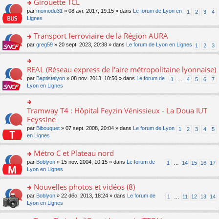
Girouette TCL
n
e
u
e
e
ult
lu
s
s
o
par
momodu31
» 08 avr. 2017, 19:15 » dans
Le forum de Lyon en
1
2
3
4
n
nt
er
le
s
ré
n
Lignes
o
le
pl
a
c
s
n
m
u
g
e
ult
Transport ferroviaire de la Région AURA
lu
e
s
e
nt
er
le
s
ré
o
par
greg59
» 20 sept. 2023, 20:38 » dans
Le forum de Lyon en Lignes
1
2
3
n
le
pl
s
c
n
o
m
u
a
e
s
n
e
s
g
nt
ult
REAL (Réseau express de l'aire métropolitaine lyonnaise)
lu
o
s
ré
e
er
le
n
s
c
par
Baptistelyon
» 08 nov. 2013, 10:50 » dans
Le forum de
1
…
4
5
6
7
n
le
pl
s
a
e
Lyon en Lignes
o
m
u
ult
g
nt
n
e
s
er
e
lu
s
ré
le
n
Tramway T4 : Hôpital Feyzin Vénissieux - La Doua IUT
le
o
s
c
m
o
pl
n
Feyssine
a
e
e
n
u
s
g
nt
s
lu
par
Bibouquet
» 07 sept. 2008, 20:04 » dans
Le forum de Lyon
1
2
3
4
5
s
ult
e
s
le
en Lignes
ré
er
n
a
pl
c
le
o
g
u
Métro C et Plateau nord
e
m
n
e
s
nt
e
lu
o
par
Boblyon
» 15 nov. 2004, 10:15 » dans
Le forum de
1
…
14
15
16
17
n
ré
s
le
n
Lyon en Lignes
o
c
s
pl
s
n
e
a
u
ult
Nouvelles photos et vidéos (8)
lu
nt
g
s
er
le
o
par
Boblyon
» 22 déc. 2013, 18:24 » dans
Le forum de
1
…
11
12
13
14
e
ré
le
pl
n
Lyon en Lignes
n
c
m
u
s
o
e
e
s
ult