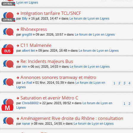
pl
a
c
n
Lyon en Lignes
n
m
u
g
e
s
lu
e
s
e
nt
ult
Intégration tarifaire TCL/SNCF
le
s
ré
n
er
pl
s
c
o
par
Billy
» 16 juil. 2023, 14:47 » dans
Le forum de Lyon en Lignes
o
le
u
a
e
n
n
m
s
g
nt
s
Rhônexpress
lu
e
ré
e
ult
le
s
c
o
par
greg59
» 09 avr. 2026, 10:57 » dans
Le forum de Lyon en Lignes
n
er
pl
s
e
n
o
le
u
a
nt
s
C11 Malmenée
n
m
s
g
ult
lu
e
ré
o
par
albert liet
» 09 janv. 2024, 16:48 » dans
Le forum de Lyon en Lignes
e
er
le
s
c
n
n
le
pl
s
e
s
Re: Incidents majeurs Bus
o
m
u
a
nt
ult
n
e
s
o
par
nim
» 06 oct. 2025, 14:03 » dans
Le forum de Lyon en Lignes
g
er
lu
s
ré
n
e
le
le
s
c
s
Annonces sonores tramway et métro
n
m
pl
a
e
ult
o
e
u
o
par
Le Rail
» 01 févr. 2014, 01:39 » dans
Le forum de Lyon en
1
2
3
4
g
nt
er
n
s
s
n
Lignes
e
le
lu
s
ré
s
n
m
le
a
c
ult
Saturation et avenir Métro C
o
e
pl
g
e
er
n
s
u
o
par
Chris69002
» 22 janv. 2023, 09:52 » dans
Le forum de Lyon en
1
2
e
nt
le
lu
s
s
n
Lignes
n
m
le
a
ré
s
o
e
pl
g
c
ult
Aménagement Rive droite du Rhône : consultation
n
s
u
e
e
er
lu
s
s
o
par
nanar
» 08 nov. 2021, 14:55 » dans
Le forum de Lyon en Lignes
n
nt
le
le
a
ré
n
o
m
pl
g
c
s