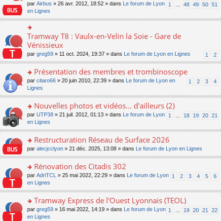
s
par
Airbus
» 26 avr. 2012, 18:52 » dans
Le forum de Lyon
1
…
48
49
50
51
ult
en Lignes
er
le
m
Tramway T8 : Vaulx-en-Velin la Soie - Gare de
o
e
n
Vénissieux
s
s
s
par
greg59
» 11 oct. 2024, 19:37 » dans
Le forum de Lyon en Lignes
1
2
ult
a
er
g
Présentation des membres et trombinoscope
le
e
m
o
par
citaro66
» 20 juin 2010, 22:39 » dans
Le forum de Lyon en
n
1
2
3
4
e
n
Lignes
o
s
s
n
s
ult
lu
Nouvelles photos et vidéos... d'ailleurs (2)
a
er
le
o
par
UTP38
» 21 juil. 2012, 01:13 » dans
Le forum de Lyon
1
…
18
19
20
21
g
le
pl
n
en Lignes
e
m
u
s
n
e
s
ult
Restructuration Réseau de Surface 2026
o
s
ré
er
n
s
c
o
par
alecjcclyon
» 21 déc. 2025, 13:08 » dans
Le forum de Lyon en Lignes
le
lu
a
e
n
m
le
g
nt
s
Rénovation des Citadis 302
e
pl
e
ult
s
o
par
AdriTCL
» 25 mai 2022, 22:29 » dans
Le forum de Lyon
u
1
2
3
4
5
6
n
er
s
n
en Lignes
s
o
le
a
s
ré
n
m
g
ult
c
Tramway Express de l'Ouest Lyonnais (TEOL)
lu
e
e
er
e
le
s
o
par
greg59
» 16 mai 2022, 14:19 » dans
Le forum de Lyon
1
…
19
20
21
22
n
le
nt
pl
s
n
en Lignes
o
m