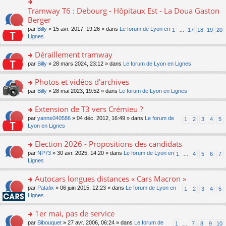
ult
c
lu
e
e
er
e
Tramway T6 : Debourg - Hôpitaux Est - La Doua Gaston
le
o
s
n
le
nt
pl
n
Berger
s
o
m
u
s
a
n
par
Billy
» 15 avr. 2017, 19:26 » dans
Le forum de Lyon en
1
…
17
18
19
20
e
s
ult
g
lu
Lignes
s
ré
er
e
le
s
c
le
n
pl
Déraillement tramway
a
e
m
o
u
g
nt
e
n
o
par
Billy
» 28 mars 2024, 23:12 » dans
Le forum de Lyon en Lignes
s
e
s
lu
n
ré
n
s
le
s
Photos et vidéos d'archives
c
o
a
pl
ult
e
n
o
par
Billy
» 28 mai 2023, 19:52 » dans
Le forum de Lyon en Lignes
g
u
er
nt
lu
n
e
s
le
le
s
Extension de T3 vers Crémieu ?
n
ré
m
pl
ult
o
c
e
o
par
yanns040586
» 04 déc. 2012, 16:49 » dans
Le forum de
1
2
3
4
5
u
er
n
e
s
n
Lyon en Lignes
s
le
lu
nt
s
s
ré
m
le
a
ult
Election 2026 - Propositions des candidats
c
e
pl
g
er
e
s
o
par
NP73
» 30 avr. 2025, 14:20 » dans
Le forum de Lyon en
u
1
…
4
5
6
7
e
le
nt
s
n
Lignes
s
n
m
a
s
ré
o
e
g
ult
c
Autocars longues distances « Cars Macron »
n
s
e
er
e
lu
s
o
par
Patafix
» 06 juin 2015, 12:23 » dans
Le forum de Lyon en
1
2
3
4
5
n
le
nt
le
a
n
Lignes
o
m
pl
g
s
n
e
u
e
ult
1er mai, pas de service
lu
s
s
n
er
le
s
ré
o
par
Bibouquet
» 27 avr. 2006, 06:24 » dans
Le forum de
1
…
7
8
9
10
o
le