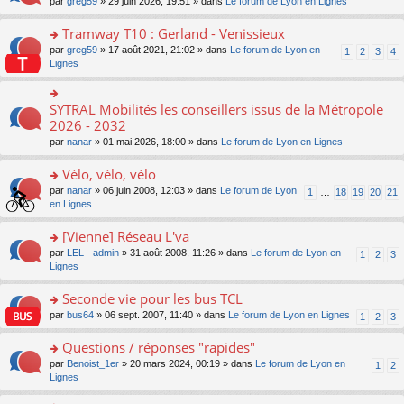
ré
o
par
greg59
» 29 juin 2026, 19:51 » dans
Le forum de Lyon en Lignes
n
le
le
a
c
n
o
m
pl
g
e
s
Tramway T10 : Gerland - Venissieux
n
e
u
e
nt
ult
lu
s
s
o
par
greg59
» 17 août 2021, 21:02 » dans
Le forum de Lyon en
1
2
3
4
n
er
le
s
ré
n
Lignes
o
le
pl
a
c
s
n
m
u
g
e
ult
lu
e
s
e
nt
er
SYTRAL Mobilités les conseillers issus de la Métropole
le
o
s
ré
n
le
pl
n
2026 - 2032
s
c
o
m
u
s
a
e
n
par
nanar
» 01 mai 2026, 18:00 » dans
Le forum de Lyon en Lignes
e
s
ult
g
nt
lu
s
ré
er
e
le
Vélo, vélo, vélo
s
c
le
n
pl
a
e
m
o
o
par
nanar
» 06 juin 2008, 12:03 » dans
Le forum de Lyon
1
…
18
19
20
21
u
g
nt
e
n
n
en Lignes
s
e
s
lu
s
ré
n
s
le
ult
[Vienne] Réseau L'va
c
o
a
pl
er
e
n
o
par
LEL - admin
» 31 août 2008, 11:26 » dans
Le forum de Lyon en
1
2
3
g
u
le
nt
lu
n
Lignes
e
s
m
le
s
n
ré
e
pl
ult
Seconde vie pour les bus TCL
o
c
s
u
er
n
e
s
o
par
bus64
» 06 sept. 2007, 11:40 » dans
Le forum de Lyon en Lignes
1
2
3
s
le
lu
nt
a
n
ré
m
le
g
s
Questions / réponses "rapides"
c
e
pl
e
ult
e
s
o
par
Benoist_1er
» 20 mars 2024, 00:19 » dans
Le forum de Lyon en
u
1
2
n
er
nt
s
n
Lignes
s
o
le
a
s
ré
n
m
g