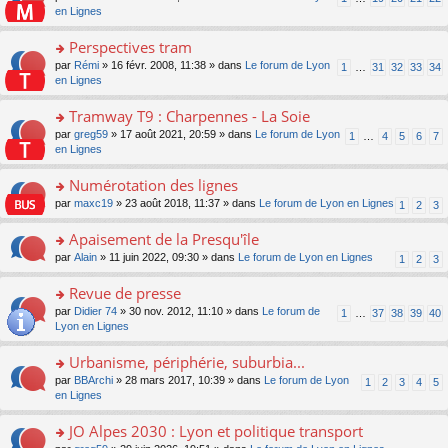
le
u
a
e
n
en Lignes
n
m
s
g
nt
s
lu
e
ré
e
ult
Perspectives tram
le
s
c
n
er
pl
s
e
o
par
Rémi
» 16 févr. 2008, 11:38 » dans
Le forum de Lyon
1
…
31
32
33
34
o
le
u
a
nt
n
en Lignes
n
m
s
g
s
lu
e
ré
e
ult
Tramway T9 : Charpennes - La Soie
le
s
c
n
er
pl
s
e
o
par
greg59
» 17 août 2021, 20:59 » dans
Le forum de Lyon
1
…
4
5
6
7
o
le
u
a
nt
n
en Lignes
n
m
s
g
s
lu
e
ré
e
ult
Numérotation des lignes
le
s
c
n
er
pl
s
e
o
par
maxc19
» 23 août 2018, 11:37 » dans
Le forum de Lyon en Lignes
1
2
3
o
le
u
a
nt
n
n
m
s
g
s
Apaisement de la Presqu'île
lu
e
ré
e
ult
le
s
c
o
par
Alain
» 11 juin 2022, 09:30 » dans
Le forum de Lyon en Lignes
1
2
3
n
er
pl
s
e
n
o
le
u
a
nt
s
Revue de presse
n
m
s
g
ult
lu
e
ré
o
par
Didier 74
» 30 nov. 2012, 11:10 » dans
Le forum de
1
…
37
38
39
40
e
er
le
s
c
n
Lyon en Lignes
n
le
pl
s
e
s
o
m
u
a
nt
ult
Urbanisme, périphérie, suburbia...
n
e
s
g
er
lu
s
ré
o
par
BBArchi
» 28 mars 2017, 10:39 » dans
Le forum de Lyon
1
2
3
4
5
e
le
le
s
c
n
en Lignes
n
m
pl
a
e
s
o
e
u
g
nt
ult
JO Alpes 2030 : Lyon et politique transport
n
s
s
e
er
lu
s