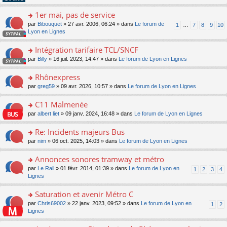
pl
g
s
n
e
u
e
ult
1er mai, pas de service
lu
s
s
n
er
le
s
ré
o
par
Bibouquet
» 27 avr. 2006, 06:24 » dans
Le forum de
1
…
7
8
9
10
o
le
pl
a
c
n
Lyon en Lignes
n
m
u
g
e
s
lu
e
s
e
nt
ult
Intégration tarifaire TCL/SNCF
le
s
ré
n
er
pl
s
c
o
par
Billy
» 16 juil. 2023, 14:47 » dans
Le forum de Lyon en Lignes
o
le
u
a
e
n
n
m
s
g
nt
s
Rhônexpress
lu
e
ré
e
ult
le
s
c
o
par
greg59
» 09 avr. 2026, 10:57 » dans
Le forum de Lyon en Lignes
n
er
pl
s
e
n
o
le
u
a
nt
s
C11 Malmenée
n
m
s
g
ult
lu
e
ré
o
par
albert liet
» 09 janv. 2024, 16:48 » dans
Le forum de Lyon en Lignes
e
er
le
s
c
n
n
le
pl
s
e
s
Re: Incidents majeurs Bus
o
m
u
a
nt
ult
n
e
s
o
par
nim
» 06 oct. 2025, 14:03 » dans
Le forum de Lyon en Lignes
g
er
lu
s
ré
n
e
le
le
s
c
s
Annonces sonores tramway et métro
n
m
pl
a
e
ult
o
e
u
o
par
Le Rail
» 01 févr. 2014, 01:39 » dans
Le forum de Lyon en
1
2
3
4
g
nt
er
n
s
s
n
Lignes
e
le
lu
s
ré
s
n
m
le
a
c
ult
Saturation et avenir Métro C
o
e
pl
g
e
er
n
s
u
o
par
Chris69002
» 22 janv. 2023, 09:52 » dans
Le forum de Lyon en
1
2
e
nt
le
lu
s
s
n
Lignes
n
m
le
a
ré
s
o
e
pl
g
c
ult