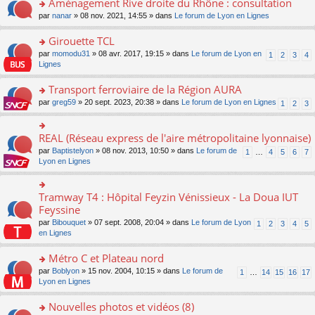
Aménagement Rive droite du Rhône : consultation
n
s
u
e
e
er
lu
s
s
o
par
nanar
» 08 nov. 2021, 14:55 » dans
Le forum de Lyon en Lignes
n
nt
le
le
a
ré
n
o
m
pl
g
c
s
Girouette TCL
n
e
u
e
e
ult
lu
s
s
o
par
momodu31
» 08 avr. 2017, 19:15 » dans
Le forum de Lyon en
1
2
3
4
n
nt
er
le
s
ré
n
Lignes
o
le
pl
a
c
s
n
m
u
g
e
ult
Transport ferroviaire de la Région AURA
lu
e
s
e
nt
er
le
s
ré
o
par
greg59
» 20 sept. 2023, 20:38 » dans
Le forum de Lyon en Lignes
1
2
3
n
le
pl
s
c
n
o
m
u
a
e
s
n
e
s
g
nt
ult
REAL (Réseau express de l'aire métropolitaine lyonnaise)
lu
o
s
ré
e
er
le
n
s
c
par
Baptistelyon
» 08 nov. 2013, 10:50 » dans
Le forum de
1
…
4
5
6
7
n
le
pl
s
a
e
Lyon en Lignes
o
m
u
ult
g
nt
n
e
s
er
e
lu
s
ré
le
n
Tramway T4 : Hôpital Feyzin Vénissieux - La Doua IUT
le
o
s
c
m
o
pl
n
Feyssine
a
e
e
n
u
s
g
nt
s
lu
par
Bibouquet
» 07 sept. 2008, 20:04 » dans
Le forum de Lyon
1
2
3
4
5
s
ult
e
s
le
en Lignes
ré
er
n
a
pl
c
le
o
g
u
Métro C et Plateau nord
e
m
n
e
s
nt
e
lu
o
par
Boblyon
» 15 nov. 2004, 10:15 » dans
Le forum de
1
…
14
15
16
17
n
ré
s
le
n
Lyon en Lignes
o
c
s
pl
s
n
e
a
u
ult
Nouvelles photos et vidéos (8)
lu
nt
g
s
er