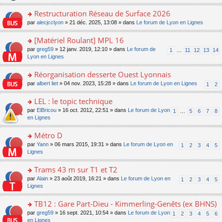
le
s
o
c
e
pl
ult
Restructuration Réseau de Surface 2026
n
e
s
u
er
lu
nt
s
o
par
alecjcclyon
» 21 déc. 2025, 13:08 » dans
Le forum de Lyon en Lignes
s
le
le
a
n
ré
m
pl
g
s
[Matériel Roulant] MPL 16
c
e
u
e
ult
e
s
o
par
greg59
» 12 janv. 2019, 12:10 » dans
Le forum de
s
1
…
11
12
13
14
n
er
nt
s
n
Lyon en Lignes
ré
o
le
a
s
c
n
m
g
ult
e
Réorganisation desserte Ouest Lyonnais
lu
e
e
er
nt
le
s
o
par
albert liet
» 04 nov. 2023, 15:28 » dans
Le forum de Lyon en Lignes
1
2
n
le
pl
s
n
o
m
u
a
s
LEL : le topic technique
n
e
s
g
ult
lu
s
ré
o
par
ElBricou
» 16 oct. 2012, 22:51 » dans
Le forum de Lyon
1
…
5
6
7
8
e
er
le
s
c
n
en Lignes
n
le
pl
a
e
s
o
m
u
g
nt
ult
Métro D
n
e
s
e
er
lu
s
ré
o
par
Yann
» 06 mars 2015, 19:31 » dans
Le forum de Lyon en
1
2
3
4
5
n
le
le
s
c
n
Lignes
o
m
pl
a
e
s
n
e
u
g
nt
ult
Trams 43 m sur T1 et T2
lu
s
s
e
er
le
s
ré
o
par
Alain
» 23 août 2019, 16:21 » dans
Le forum de Lyon en
1
2
3
4
5
n
le
pl
a
c
n
Lignes
o
m
u
g
e
s
n
e
s
e
nt
ult
TB12 : Gare Part-Dieu - Kimmerling-Genêts (ex BHNS)
lu
s
ré
n
er
le
s
c
o
par
greg59
» 16 sept. 2021, 10:54 » dans
Le forum de Lyon
1
2
3
4
5
6
o
le
pl
a
e
n
en Lignes
n