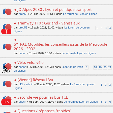
c
n
en Lignes
n
m
pl
a
e
s
o
e
u
g
nt
ult
JO Alpes 2030 : Lyon et politique transport
n
s
s
e
er
lu
s
ré
o
par
greg59
» 29 juin 2026, 19:51 » dans
Le forum de Lyon en Lignes
n
le
le
a
c
n
o
m
pl
g
e
s
Tramway T10 : Gerland - Venissieux
n
e
u
e
nt
ult
lu
s
s
o
par
greg59
» 17 août 2021, 21:02 » dans
Le forum de Lyon en
1
2
3
4
n
er
le
s
ré
n
Lignes
o
le
pl
a
c
s
n
m
u
g
e
ult
lu
e
s
e
nt
er
SYTRAL Mobilités les conseillers issus de la Métropole
le
o
s
ré
n
le
pl
n
2026 - 2032
s
c
o
m
u
s
a
e
n
par
nanar
» 01 mai 2026, 18:00 » dans
Le forum de Lyon en Lignes
e
s
ult
g
nt
lu
s
ré
er
e
le
Vélo, vélo, vélo
s
c
le
n
pl
a
e
m
o
o
par
nanar
» 06 juin 2008, 12:03 » dans
Le forum de Lyon
1
…
18
19
20
21
u
g
nt
e
n
n
en Lignes
s
e
s
lu
s
ré
n
s
le
ult
[Vienne] Réseau L'va
c
o
a
pl
er
e
n
o
par
LEL - admin
» 31 août 2008, 11:26 » dans
Le forum de Lyon en
1
2
3
g
u
le
nt
lu
n
Lignes
e
s
m
le
s
n
ré
e
pl
ult
Seconde vie pour les bus TCL
o
c
s
u
er
n
e
s
o
par
bus64
» 06 sept. 2007, 11:40 » dans
Le forum de Lyon en Lignes
1
2
3
s
le
lu
nt
a
n
ré
m
le
g
s
Questions / réponses "rapides"
c
e
pl
e