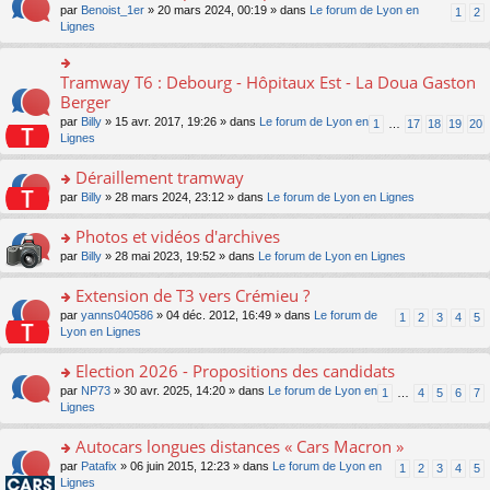
ult
e
s
o
par
Benoist_1er
» 20 mars 2024, 00:19 » dans
Le forum de Lyon en
u
1
2
n
er
nt
s
n
Lignes
s
o
le
a
s
ré
n
m
g
ult
c
lu
e
e
er
e
Tramway T6 : Debourg - Hôpitaux Est - La Doua Gaston
le
o
s
n
le
nt
pl
n
Berger
s
o
m
u
s
a
n
par
Billy
» 15 avr. 2017, 19:26 » dans
Le forum de Lyon en
1
…
17
18
19
20
e
s
ult
g
lu
Lignes
s
ré
er
e
le
s
c
le
n
pl
Déraillement tramway
a
e
m
o
u
g
nt
e
n
o
par
Billy
» 28 mars 2024, 23:12 » dans
Le forum de Lyon en Lignes
s
e
s
lu
n
ré
n
s
le
s
Photos et vidéos d'archives
c
o
a
pl
ult
e
n
o
par
Billy
» 28 mai 2023, 19:52 » dans
Le forum de Lyon en Lignes
g
u
er
nt
lu
n
e
s
le
le
s
Extension de T3 vers Crémieu ?
n
ré
m
pl
ult
o
c
e
o
par
yanns040586
» 04 déc. 2012, 16:49 » dans
Le forum de
1
2
3
4
5
u
er
n
e
s
n
Lyon en Lignes
s
le
lu
nt
s
s
ré
m
le
a
ult
Election 2026 - Propositions des candidats
c
e
pl
g
er
e
s
o
par
NP73
» 30 avr. 2025, 14:20 » dans
Le forum de Lyon en
u
1
…
4
5
6
7
e
le
nt
s
n
Lignes
s
n
m
a
s
ré
o
e
g
ult
c
Autocars longues distances « Cars Macron »
n
s
e
er
e
lu
s
o
par
Patafix
» 06 juin 2015, 12:23 » dans
Le forum de Lyon en
1
2
3
4
5
n
le
nt
le
a
n
Lignes
o
m