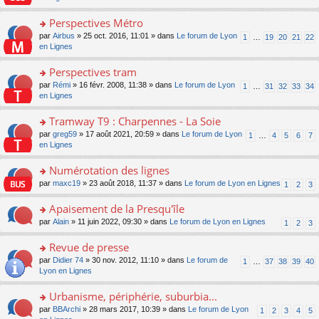
m
u
g
nt
s
lu
e
s
e
ult
Perspectives Métro
le
s
ré
n
er
pl
s
c
o
par
Airbus
» 25 oct. 2016, 11:01 » dans
Le forum de Lyon
1
…
19
20
21
22
o
le
u
a
e
n
en Lignes
n
m
s
g
nt
s
lu
e
ré
e
ult
Perspectives tram
le
s
c
n
er
pl
s
e
o
par
Rémi
» 16 févr. 2008, 11:38 » dans
Le forum de Lyon
1
…
31
32
33
34
o
le
u
a
nt
n
en Lignes
n
m
s
g
s
lu
e
ré
e
ult
Tramway T9 : Charpennes - La Soie
le
s
c
n
er
pl
s
e
o
par
greg59
» 17 août 2021, 20:59 » dans
Le forum de Lyon
1
…
4
5
6
7
o
le
u
a
nt
n
en Lignes
n
m
s
g
s
lu
e
ré
e
ult
Numérotation des lignes
le
s
c
n
er
pl
s
e
o
par
maxc19
» 23 août 2018, 11:37 » dans
Le forum de Lyon en Lignes
1
2
3
o
le
u
a
nt
n
n
m
s
g
s
Apaisement de la Presqu'île
lu
e
ré
e
ult
le
s
c
o
par
Alain
» 11 juin 2022, 09:30 » dans
Le forum de Lyon en Lignes
1
2
3
n
er
pl
s
e
n
o
le
u
a
nt
s
Revue de presse
n
m
s
g
ult
lu
e
ré
o
par
Didier 74
» 30 nov. 2012, 11:10 » dans
Le forum de
1
…
37
38
39
40
e
er
le
s
c
n
Lyon en Lignes
n
le
pl
s
e
s
o
m
u
a
nt
ult
Urbanisme, périphérie, suburbia...
n
e
s
g
er
lu
s
ré
o
par
BBArchi
» 28 mars 2017, 10:39 » dans
Le forum de Lyon
1
2
3
4
5
e
le
le
s