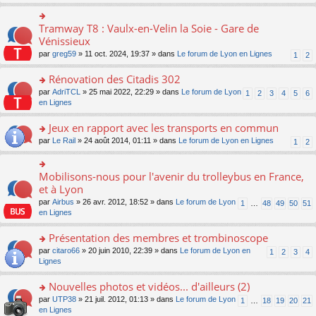
s
ult
er
Tramway T8 : Vaulx-en-Velin la Soie - Gare de
o
le
n
Vénissieux
m
s
par
greg59
» 11 oct. 2024, 19:37 » dans
Le forum de Lyon en Lignes
1
2
e
ult
s
er
Rénovation des Citadis 302
s
le
a
m
o
par
AdriTCL
» 25 mai 2022, 22:29 » dans
Le forum de Lyon
1
2
3
4
5
6
g
e
n
en Lignes
e
s
s
n
s
ult
Jeux en rapport avec les transports en commun
o
a
er
n
o
par
Le Rail
» 24 août 2014, 01:11 » dans
Le forum de Lyon en Lignes
1
2
g
le
lu
n
e
m
le
s
n
e
pl
ult
Mobilisons-nous pour l'avenir du trolleybus en France,
o
o
s
u
er
n
n
et à Lyon
s
s
le
lu
s
a
par
Airbus
» 26 avr. 2012, 18:52 » dans
Le forum de Lyon
1
…
48
49
50
51
ré
m
le
ult
g
en Lignes
c
e
pl
er
e
e
s
u
le
n
Présentation des membres et trombinoscope
nt
s
s
m
o
a
ré
e
n
o
par
citaro66
» 20 juin 2010, 22:39 » dans
Le forum de Lyon en
1
2
3
4
g
c
s
lu
n
Lignes
e
e
s
le
s
n
nt
a
pl
ult
Nouvelles photos et vidéos... d'ailleurs (2)
o
g
u
er
n
o
par
UTP38
» 21 juil. 2012, 01:13 » dans
Le forum de Lyon
1
…
18
19
20
21
e
s
le
lu
n
en Lignes
n
ré
m