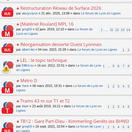
le
s
o
c
e
pl
ult
Restructuration Réseau de Surface 2026
n
e
s
u
er
lu
nt
s
o
par
alecjcclyon
» 21 déc. 2025, 13:08 » dans
Le forum de Lyon en Lignes
s
le
le
a
n
ré
m
pl
g
s
[Matériel Roulant] MPL 16
c
e
u
e
ult
e
s
o
par
greg59
» 12 janv. 2019, 12:10 » dans
Le forum de
s
1
…
11
12
13
14
n
er
nt
s
n
Lyon en Lignes
ré
o
le
a
s
c
n
m
g
ult
e
Réorganisation desserte Ouest Lyonnais
lu
e
e
er
nt
le
s
o
par
albert liet
» 04 nov. 2023, 15:28 » dans
Le forum de Lyon en Lignes
1
2
n
le
pl
s
n
o
m
u
a
s
LEL : le topic technique
n
e
s
g
ult
lu
s
ré
o
par
ElBricou
» 16 oct. 2012, 22:51 » dans
Le forum de Lyon
1
…
5
6
7
8
e
er
le
s
c
n
en Lignes
n
le
pl
a
e
s
o
m
u
g
nt
ult
Métro D
n
e
s
e
er
lu
s
ré
o
par
Yann
» 06 mars 2015, 19:31 » dans
Le forum de Lyon en
1
2
3
4
5
n
le
le
s
c
n
Lignes
o
m
pl
a
e
s
n
e
u
g
nt
ult
Trams 43 m sur T1 et T2
lu
s
s
e
er
le
s
ré
o
par
Alain
» 23 août 2019, 16:21 » dans
Le forum de Lyon en
1
2
3
4
5
n
le
pl
a
c
n
Lignes
o
m
u
g
e
s
n
e
s
e
nt
ult
TB12 : Gare Part-Dieu - Kimmerling-Genêts (ex BHNS)
lu
s
ré
n
er
le
s
c
o
par
greg59
» 16 sept. 2021, 10:54 » dans
Le forum de Lyon
1
2
3
4
5
6
o
le
pl
a
e
n
en Lignes
n