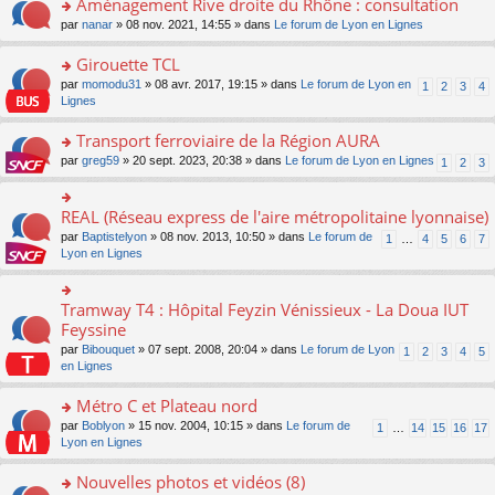
Aménagement Rive droite du Rhône : consultation
n
s
u
e
e
er
lu
s
s
o
par
nanar
» 08 nov. 2021, 14:55 » dans
Le forum de Lyon en Lignes
n
nt
le
le
a
ré
n
o
m
pl
g
c
s
Girouette TCL
n
e
u
e
e
ult
lu
s
s
o
par
momodu31
» 08 avr. 2017, 19:15 » dans
Le forum de Lyon en
1
2
3
4
n
nt
er
le
s
ré
n
Lignes
o
le
pl
a
c
s
n
m
u
g
e
ult
Transport ferroviaire de la Région AURA
lu
e
s
e
nt
er
le
s
ré
o
par
greg59
» 20 sept. 2023, 20:38 » dans
Le forum de Lyon en Lignes
1
2
3
n
le
pl
s
c
n
o
m
u
a
e
s
n
e
s
g
nt
ult
REAL (Réseau express de l'aire métropolitaine lyonnaise)
lu
o
s
ré
e
er
le
n
s
c
par
Baptistelyon
» 08 nov. 2013, 10:50 » dans
Le forum de
1
…
4
5
6
7
n
le
pl
s
a
e
Lyon en Lignes
o
m
u
ult
g
nt
n
e
s
er
e
lu
s
ré
le
n
Tramway T4 : Hôpital Feyzin Vénissieux - La Doua IUT
le
o
s
c
m
o
pl
n
Feyssine
a
e
e
n
u
s
g
nt
s
lu
par
Bibouquet
» 07 sept. 2008, 20:04 » dans
Le forum de Lyon
1
2
3
4
5
s
ult
e
s
le
en Lignes
ré
er
n
a
pl
c
le
o
g
u
Métro C et Plateau nord
e
m
n
e
s
nt
e
lu
o
par
Boblyon
» 15 nov. 2004, 10:15 » dans
Le forum de
1
…
14
15
16
17
n
ré
s
le
n
Lyon en Lignes
o
c
s
pl
s
n
e
a
u
ult
Nouvelles photos et vidéos (8)
lu
nt
g
s
er