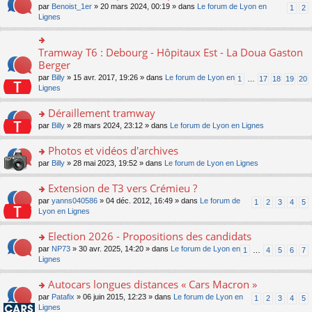
ult
e
s
o
par
Benoist_1er
» 20 mars 2024, 00:19 » dans
Le forum de Lyon en
u
1
2
n
er
nt
s
n
Lignes
s
o
le
a
s
ré
n
m
g
ult
c
lu
e
e
er
e
Tramway T6 : Debourg - Hôpitaux Est - La Doua Gaston
le
o
s
n
le
nt
pl
n
Berger
s
o
m
u
s
a
n
par
Billy
» 15 avr. 2017, 19:26 » dans
Le forum de Lyon en
1
…
17
18
19
20
e
s
ult
g
lu
Lignes
s
ré
er
e
le
s
c
le
n
pl
Déraillement tramway
a
e
m
o
u
g
nt
e
n
o
par
Billy
» 28 mars 2024, 23:12 » dans
Le forum de Lyon en Lignes
s
e
s
lu
n
ré
n
s
le
s
Photos et vidéos d'archives
c
o
a
pl
ult
e
n
o
par
Billy
» 28 mai 2023, 19:52 » dans
Le forum de Lyon en Lignes
g
u
er
nt
lu
n
e
s
le
le
s
Extension de T3 vers Crémieu ?
n
ré
m
pl
ult
o
c
e
o
par
yanns040586
» 04 déc. 2012, 16:49 » dans
Le forum de
1
2
3
4
5
u
er
n
e
s
n
Lyon en Lignes
s
le
lu
nt
s
s
ré
m
le
a
ult
Election 2026 - Propositions des candidats
c
e
pl
g
er
e
s
o
par
NP73
» 30 avr. 2025, 14:20 » dans
Le forum de Lyon en
u
1
…
4
5
6
7
e
le
nt
s
n
Lignes
s
n
m
a
s
ré
o
e
g
ult
c
Autocars longues distances « Cars Macron »
n
s
e
er
e
lu
s
o
par
Patafix
» 06 juin 2015, 12:23 » dans
Le forum de Lyon en
1
2
3
4
5
n
le
nt
le
a
n
Lignes
o
m