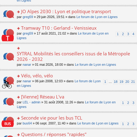
c
n
en Lignes
n
m
pl
a
e
s
o
e
u
g
nt
ult
JO Alpes 2030 : Lyon et politique transport
n
s
s
e
er
lu
s
ré
o
par
greg59
» 29 juin 2026, 19:51 » dans
Le forum de Lyon en Lignes
n
le
le
a
c
n
o
m
pl
g
e
s
Tramway T10 : Gerland - Venissieux
n
e
u
e
nt
ult
lu
s
s
o
par
greg59
» 17 août 2021, 21:02 » dans
Le forum de Lyon en
1
2
3
4
n
er
le
s
ré
n
Lignes
o
le
pl
a
c
s
n
m
u
g
e
ult
lu
e
s
e
nt
er
SYTRAL Mobilités les conseillers issus de la Métropole
le
o
s
ré
n
le
pl
n
2026 - 2032
s
c
o
m
u
s
a
e
n
par
nanar
» 01 mai 2026, 18:00 » dans
Le forum de Lyon en Lignes
e
s
ult
g
nt
lu
s
ré
er
e
le
Vélo, vélo, vélo
s
c
le
n
pl
a
e
m
o
o
par
nanar
» 06 juin 2008, 12:03 » dans
Le forum de Lyon
1
…
18
19
20
21
u
g
nt
e
n
n
en Lignes
s
e
s
lu
s
ré
n
s
le
ult
[Vienne] Réseau L'va
c
o
a
pl
er
e
n
o
par
LEL - admin
» 31 août 2008, 11:26 » dans
Le forum de Lyon en
1
2
3
g
u
le
nt
lu
n
Lignes
e
s
m
le
s
n
ré
e
pl
ult
Seconde vie pour les bus TCL
o
c
s
u
er
n
e
s
o
par
bus64
» 06 sept. 2007, 11:40 » dans
Le forum de Lyon en Lignes
1
2
3
s
le
lu
nt
a
n
ré
m
le
g
s
Questions / réponses "rapides"
c
e
pl
e