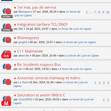
pl
g
s
n
e
u
e
ult
1er mai, pas de service
lu
s
s
n
er
le
s
ré
o
par
Bibouquet
» 27 avr. 2006, 06:24 » dans
Le forum de
1
…
7
8
9
10
o
le
pl
a
c
n
Lyon en Lignes
n
m
u
g
e
s
lu
e
s
e
nt
ult
Intégration tarifaire TCL/SNCF
le
s
ré
n
er
pl
s
c
o
par
Billy
» 16 juil. 2023, 14:47 » dans
Le forum de Lyon en Lignes
o
le
u
a
e
n
n
m
s
g
nt
s
Rhônexpress
lu
e
ré
e
ult
le
s
c
o
par
greg59
» 09 avr. 2026, 10:57 » dans
Le forum de Lyon en Lignes
n
er
pl
s
e
n
o
le
u
a
nt
s
C11 Malmenée
n
m
s
g
ult
lu
e
ré
o
par
albert liet
» 09 janv. 2024, 16:48 » dans
Le forum de Lyon en Lignes
e
er
le
s
c
n
n
le
pl
s
e
s
Re: Incidents majeurs Bus
o
m
u
a
nt
ult
n
e
s
o
par
nim
» 06 oct. 2025, 14:03 » dans
Le forum de Lyon en Lignes
g
er
lu
s
ré
n
e
le
le
s
c
s
Annonces sonores tramway et métro
n
m
pl
a
e
ult
o
e
u
o
par
Le Rail
» 01 févr. 2014, 01:39 » dans
Le forum de Lyon en
1
2
3
4
g
nt
er
n
s
s
n
Lignes
e
le
lu
s
ré
s
n
m
le
a
c
ult
Saturation et avenir Métro C
o
e
pl
g
e
er
n
s
u
o
par
Chris69002
» 22 janv. 2023, 09:52 » dans
Le forum de Lyon en
1
2
e
nt
le
lu
s
s
n
Lignes
n
m
le
a
ré
s
o
e
pl
g
c
ult