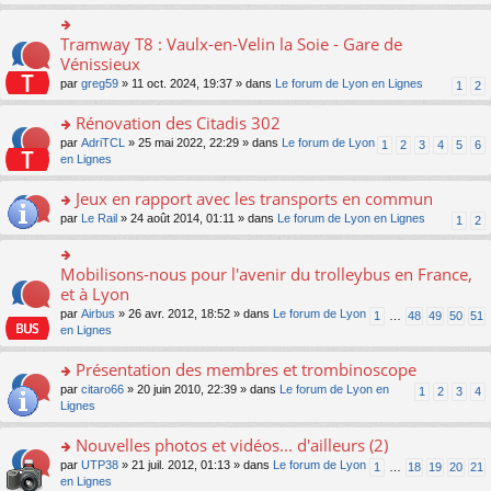
s
ult
er
Tramway T8 : Vaulx-en-Velin la Soie - Gare de
o
le
n
Vénissieux
m
s
par
greg59
» 11 oct. 2024, 19:37 » dans
Le forum de Lyon en Lignes
1
2
e
ult
s
er
Rénovation des Citadis 302
s
le
a
m
o
par
AdriTCL
» 25 mai 2022, 22:29 » dans
Le forum de Lyon
1
2
3
4
5
6
g
e
n
en Lignes
e
s
s
n
s
ult
Jeux en rapport avec les transports en commun
o
a
er
n
o
par
Le Rail
» 24 août 2014, 01:11 » dans
Le forum de Lyon en Lignes
1
2
g
le
lu
n
e
m
le
s
n
e
pl
ult
Mobilisons-nous pour l'avenir du trolleybus en France,
o
o
s
u
er
n
n
et à Lyon
s
s
le
lu
s
a
par
Airbus
» 26 avr. 2012, 18:52 » dans
Le forum de Lyon
1
…
48
49
50
51
ré
m
le
ult
g
en Lignes
c
e
pl
er
e
e
s
u
le
n
Présentation des membres et trombinoscope
nt
s
s
m
o
a
ré
e
n
o
par
citaro66
» 20 juin 2010, 22:39 » dans
Le forum de Lyon en
1
2
3
4
g
c
s
lu
n
Lignes
e
e
s
le
s
n
nt
a
pl
ult
Nouvelles photos et vidéos... d'ailleurs (2)
o
g
u
er
n
o
par
UTP38
» 21 juil. 2012, 01:13 » dans
Le forum de Lyon
1
…
18
19
20
21
e
s
le
lu
n
en Lignes
n
ré
m