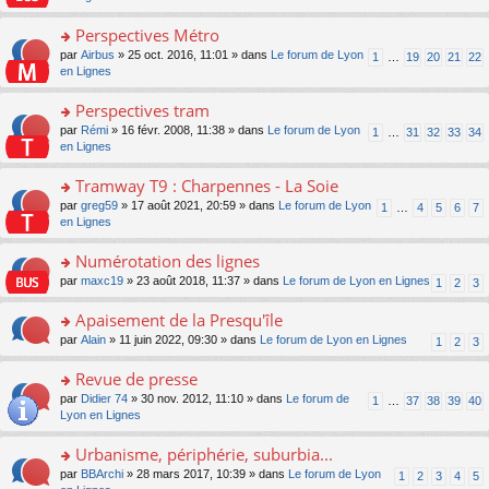
m
u
g
nt
s
lu
e
s
e
ult
Perspectives Métro
le
s
ré
n
er
pl
s
c
o
par
Airbus
» 25 oct. 2016, 11:01 » dans
Le forum de Lyon
1
…
19
20
21
22
o
le
u
a
e
n
en Lignes
n
m
s
g
nt
s
lu
e
ré
e
ult
Perspectives tram
le
s
c
n
er
pl
s
e
o
par
Rémi
» 16 févr. 2008, 11:38 » dans
Le forum de Lyon
1
…
31
32
33
34
o
le
u
a
nt
n
en Lignes
n
m
s
g
s
lu
e
ré
e
ult
Tramway T9 : Charpennes - La Soie
le
s
c
n
er
pl
s
e
o
par
greg59
» 17 août 2021, 20:59 » dans
Le forum de Lyon
1
…
4
5
6
7
o
le
u
a
nt
n
en Lignes
n
m
s
g
s
lu
e
ré
e
ult
Numérotation des lignes
le
s
c
n
er
pl
s
e
o
par
maxc19
» 23 août 2018, 11:37 » dans
Le forum de Lyon en Lignes
1
2
3
o
le
u
a
nt
n
n
m
s
g
s
Apaisement de la Presqu'île
lu
e
ré
e
ult
le
s
c
o
par
Alain
» 11 juin 2022, 09:30 » dans
Le forum de Lyon en Lignes
1
2
3
n
er
pl
s
e
n
o
le
u
a
nt
s
Revue de presse
n
m
s
g
ult
lu
e
ré
o
par
Didier 74
» 30 nov. 2012, 11:10 » dans
Le forum de
1
…
37
38
39
40
e
er
le
s
c
n
Lyon en Lignes
n
le
pl
s
e
s
o
m
u
a
nt
ult
Urbanisme, périphérie, suburbia...
n
e
s
g
er
lu
s
ré
o
par
BBArchi
» 28 mars 2017, 10:39 » dans
Le forum de Lyon
1
2
3
4
5
e
le
le
s