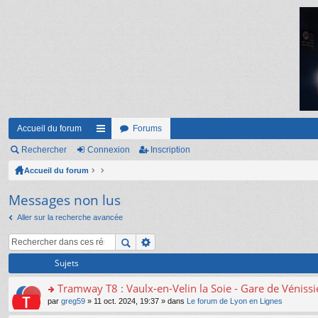
Accueil du forum
Forums
Rechercher
Connexion
ac
Inscription
Accueil du forum
co
ur
Messages non lus
ci
Aller sur la recherche avancée
s
Sujets
Tramway T8 : Vaulx-en-Velin la Soie - Gare de Véniss
o
par
greg59
» 11 oct. 2024, 19:37 » dans
Le forum de Lyon en Lignes
n