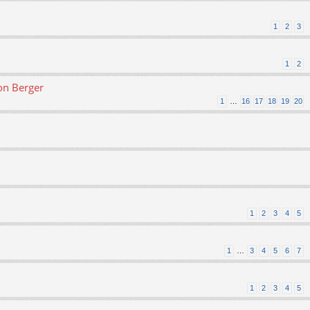
1
2
3
1
2
on Berger
1
…
16
17
18
19
20
1
2
3
4
5
1
…
3
4
5
6
7
1
2
3
4
5