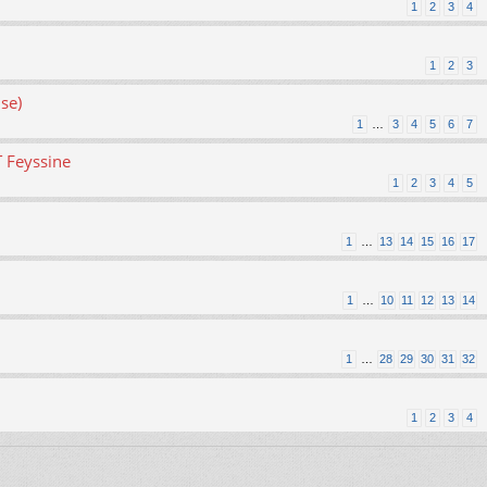
1
2
3
4
1
2
3
se)
1
…
3
4
5
6
7
T Feyssine
1
2
3
4
5
1
…
13
14
15
16
17
1
…
10
11
12
13
14
1
…
28
29
30
31
32
1
2
3
4