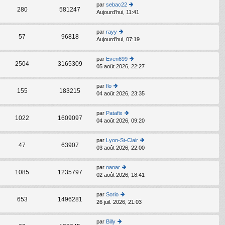
s
par
sebac22
C
ult
280
581247
Aujourd’hui, 11:41
o
er
n
le
s
d
par
rayy
C
ult
57
96818
er
Aujourd’hui, 07:19
o
er
ni
n
le
er
s
d
par
Even699
m
C
ult
2504
3165309
er
05 août 2026, 22:27
o
e
er
ni
n
s
le
er
s
s
d
par
flo
m
C
ult
155
183215
a
er
04 août 2026, 23:35
o
e
er
g
ni
n
s
le
e
er
s
s
d
par
Patafix
m
C
ult
1022
1609097
a
er
04 août 2026, 09:20
o
e
er
g
ni
n
s
le
e
er
s
s
d
par
Lyon-St-Clair
m
C
ult
47
63907
a
er
03 août 2026, 22:00
o
e
er
g
ni
n
s
le
e
er
s
s
d
par
nanar
m
C
ult
1085
1235797
a
er
02 août 2026, 18:41
o
e
er
g
ni
n
s
le
e
er
s
s
d
par
Sorio
m
C
ult
653
1496281
a
er
26 juil. 2026, 21:03
o
e
er
g
ni
n
s
le
e
er
s
s
d
par
Billy
m
C