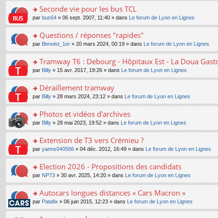
e
e
le
lu
s
s
s
Seconde vie pour les bus TCL
n
nt
m
le
a
ré
ult
o
e
pl
o
par
bus64
» 06 sept. 2007, 11:40 » dans
Le forum de Lyon en Lignes
g
c
er
n
s
u
n
e
e
le
lu
s
s
s
Questions / réponses "rapides"
n
nt
m
le
a
ré
ult
o
e
pl
o
par
Benoist_1er
» 20 mars 2024, 00:19 » dans
Le forum de Lyon en Lignes
g
c
er
n
s
u
n
e
e
le
lu
s
s
s
Tramway T6 : Debourg - Hôpitaux Est - La Doua Gast
n
nt
m
le
a
ré
ult
o
e
pl
o
par
Billy
» 15 avr. 2017, 19:26 » dans
Le forum de Lyon en Lignes
g
c
er
n
s
u
n
e
e
le
lu
s
s
s
Déraillement tramway
n
nt
m
le
a
ré
ult
o
e
pl
o
par
Billy
» 28 mars 2024, 23:12 » dans
Le forum de Lyon en Lignes
g
c
er
n
s
u
n
e
e
le
lu
s
s
s
Photos et vidéos d'archives
n
nt
m
le
a
ré
ult
o
e
pl
o
par
Billy
» 28 mai 2023, 19:52 » dans
Le forum de Lyon en Lignes
g
c
er
n
s
u
n
e
e
le
lu
s
s
s
Extension de T3 vers Crémieu ?
n
nt
m
le
a
ré
ult
o
e
pl
o
par
yanns040586
» 04 déc. 2012, 16:49 » dans
Le forum de Lyon en Lignes
g
c
er
n
s
u
n
e
e
le
lu
s
s
s
Election 2026 - Propositions des candidats
n
nt
m
le
a
ré
ult
o
e
pl
o
par
NP73
» 30 avr. 2025, 14:20 » dans
Le forum de Lyon en Lignes
g
c
er
n
s
u
n
e
e
le
lu
s
s
s
Autocars longues distances « Cars Macron »
n
nt
m
le
a
ré
ult
o
e
pl
o
par
Patafix
» 06 juin 2015, 12:23 » dans
Le forum de Lyon en Lignes
g
c
er
n
s
u
n
e
e
le
lu
s
s
s
n