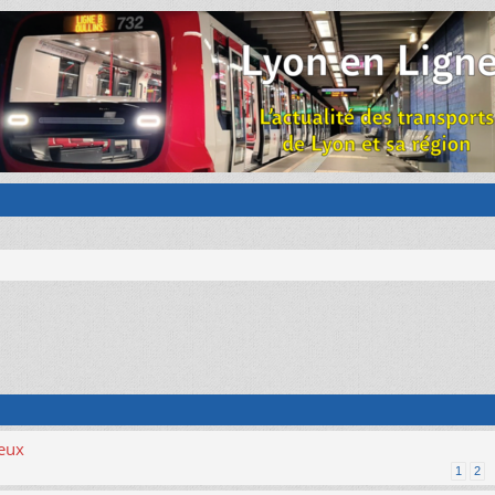
ieux
1
2