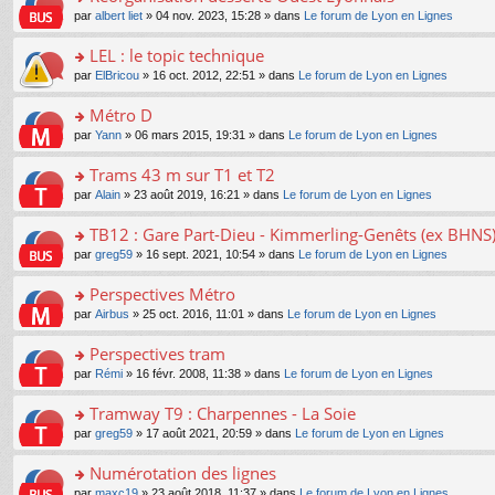
a
ré
ult
o
e
pl
o
par
albert liet
» 04 nov. 2023, 15:28 » dans
Le forum de Lyon en Lignes
g
c
er
n
s
u
n
e
e
le
lu
s
s
s
LEL : le topic technique
n
nt
m
le
a
ré
ult
o
e
pl
o
par
ElBricou
» 16 oct. 2012, 22:51 » dans
Le forum de Lyon en Lignes
g
c
er
n
s
u
n
e
e
le
lu
s
s
s
Métro D
n
nt
m
le
a
ré
ult
o
e
pl
o
par
Yann
» 06 mars 2015, 19:31 » dans
Le forum de Lyon en Lignes
g
c
er
n
s
u
n
e
e
le
lu
s
s
s
Trams 43 m sur T1 et T2
n
nt
m
le
a
ré
ult
o
e
pl
o
par
Alain
» 23 août 2019, 16:21 » dans
Le forum de Lyon en Lignes
g
c
er
n
s
u
n
e
e
le
lu
s
s
s
TB12 : Gare Part-Dieu - Kimmerling-Genêts (ex BHNS
n
nt
m
le
a
ré
ult
o
e
pl
o
par
greg59
» 16 sept. 2021, 10:54 » dans
Le forum de Lyon en Lignes
g
c
er
n
s
u
n
e
e
le
lu
s
s
s
Perspectives Métro
n
nt
m
le
a
ré
ult
o
e
pl
o
par
Airbus
» 25 oct. 2016, 11:01 » dans
Le forum de Lyon en Lignes
g
c
er
n
s
u
n
e
e
le
lu
s
s
s
Perspectives tram
n
nt
m
le
a
ré
ult
o
e
pl
o
par
Rémi
» 16 févr. 2008, 11:38 » dans
Le forum de Lyon en Lignes
g
c
er
n
s
u
n
e
e
le
lu
s
s
s
Tramway T9 : Charpennes - La Soie
n
nt
m
le
a
ré
ult
o
e
pl
o
par
greg59
» 17 août 2021, 20:59 » dans
Le forum de Lyon en Lignes
g
c
er
n
s
u
n
e
e
le
lu
s
s
s
Numérotation des lignes
n
nt
m
le
a
ré
ult
o
e
pl
o
par
maxc19
» 23 août 2018, 11:37 » dans
Le forum de Lyon en Lignes