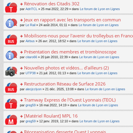
s
Rénovation des Citadis 302
ult
o
par
AdriTCL
» 25 mai 2022, 22:29 » dans
Le forum de Lyon en Lignes
er
n
le
s
Jeux en rapport avec les transports en commun
m
ult
e
o
par
Le Rail
» 24 août 2014, 01:11 » dans
Le forum de Lyon en Lignes
er
s
n
le
s
s
Mobilisons-nous pour l'avenir du trolleybus en France
m
a
ult
e
o
par
Airbus
» 26 avr. 2012, 18:52 » dans
Le forum de Lyon en Lignes
g
er
s
n
e
le
s
s
Présentation des membres et trombinoscope
n
m
a
ult
o
e
o
par
citaro66
» 20 juin 2010, 22:39 » dans
Le forum de Lyon en Lignes
g
er
n
s
n
e
le
lu
s
s
Nouvelles photos et vidéos... d'ailleurs (2)
n
m
le
a
ult
o
e
pl
o
par
UTP38
» 21 juil. 2012, 01:13 » dans
Le forum de Lyon en Lignes
g
er
n
s
u
n
e
le
lu
s
s
s
Restructuration Réseau de Surface 2026
n
m
le
a
ré
ult
o
e
pl
o
par
alecjcclyon
» 21 déc. 2025, 13:08 » dans
Le forum de Lyon en Lignes
g
c
er
n
s
u
n
e
e
le
lu
s
s
s
Tramway Express de l'Ouest Lyonnais (TEOL)
n
nt
m
le
a
ré
ult
o
e
pl
o
par
greg59
» 16 mai 2022, 14:19 » dans
Le forum de Lyon en Lignes
g
c
er
n
s
u
n
e
e
le
lu
s
s
s
[Matériel Roulant] MPL 16
n
nt
m
le
a
ré
ult
o
e
pl
o
par
greg59
» 12 janv. 2019, 12:10 » dans
Le forum de Lyon en Lignes
g
c
er
n
s
u
n
e
e
le
lu
s
s
s
Réorganisation desserte Ouest Lyonnais
n
nt
m
le