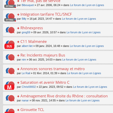
1er mai, pas de service
nt
m
le
a
ré
ult
o
e
pl
o
par
Bibouquet
» 27 avr. 2006, 06:24 » dans
Le forum de Lyon en Lignes
g
c
er
n
s
u
n
e
e
le
lu
s
s
s
Intégration tarifaire TCL/SNCF
n
nt
m
le
a
ré
ult
o
e
pl
o
par
Billy
» 16 juil. 2023, 14:47 » dans
Le forum de Lyon en Lignes
g
c
er
n
s
u
n
e
e
le
lu
s
s
s
Rhônexpress
n
nt
m
le
a
ré
ult
o
e
pl
o
par
greg59
» 09 avr. 2026, 10:57 » dans
Le forum de Lyon en Lignes
g
c
er
n
s
u
n
e
e
le
lu
s
s
s
C11 Malmenée
n
nt
m
le
a
ré
ult
o
e
pl
o
par
albert liet
» 09 janv. 2024, 16:48 » dans
Le forum de Lyon en Lignes
g
c
er
n
s
u
n
e
e
le
lu
s
s
s
Re: Incidents majeurs Bus
n
nt
m
le
a
ré
ult
o
e
pl
o
par
nim
» 06 oct. 2025, 14:03 » dans
Le forum de Lyon en Lignes
g
c
er
n
s
u
n
e
e
le
lu
s
s
s
Annonces sonores tramway et métro
n
nt
m
le
a
ré
ult
o
e
pl
o
par
Le Rail
» 01 févr. 2014, 01:39 » dans
Le forum de Lyon en Lignes
g
c
er
n
s
u
n
e
e
le
lu
s
s
s
Saturation et avenir Métro C
n
nt
m
le
a
ré
ult
o
e
pl
o
par
Chris69002
» 22 janv. 2023, 09:52 » dans
Le forum de Lyon en Lignes
g
c
er
n
s
u
n
e
e
le
lu
s
s
s
Aménagement Rive droite du Rhône : consultation
n
nt
m
le
a
ré
ult
o
e
pl
o
par
nanar
» 08 nov. 2021, 14:55 » dans
Le forum de Lyon en Lignes
g
c
er
n
s
u
n
e
e
le
lu
s
s
s
Girouette TCL
n
nt
m
le
a
ré
ult
o