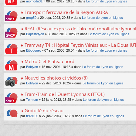
e
pl
o
par
momodu31
» 08 avr. 2017, 19:15 » dans
Le forum de Lyon en Lignes
g
c
er
n
s
u
n
e
e
le
lu
s
s
s
Transport ferroviaire de la Région AURA
n
nt
m
le
a
ré
ult
o
e
pl
o
par
greg59
» 20 sept. 2023, 20:38 » dans
Le forum de Lyon en Lignes
g
c
er
n
s
u
n
e
e
le
lu
s
s
s
REAL (Réseau express de l'aire métropolitaine lyonnai
n
nt
m
le
a
ré
ult
o
e
pl
o
par
Baptistelyon
» 08 nov. 2013, 10:50 » dans
Le forum de Lyon en Lignes
g
c
er
n
s
u
n
e
e
le
lu
s
s
s
Tramway T4 : Hôpital Feyzin Vénissieux - La Doua IU
n
nt
m
le
a
ré
ult
o
e
pl
o
par
Bibouquet
» 07 sept. 2008, 20:04 » dans
Le forum de Lyon en Lignes
g
c
er
n
s
u
n
e
e
le
lu
s
s
s
Métro C et Plateau nord
n
nt
m
le
a
ré
ult
o
e
pl
o
par
Boblyon
» 15 nov. 2004, 10:15 » dans
Le forum de Lyon en Lignes
g
c
er
n
s
u
n
e
e
le
lu
s
s
s
Nouvelles photos et vidéos (8)
n
nt
m
le
a
ré
ult
o
e
pl
o
par
Boblyon
» 22 déc. 2013, 18:24 » dans
Le forum de Lyon en Lignes
g
c
er
n
s
u
n
e
e
le
lu
s
s
s
Tram-Train de l'Ouest Lyonnais (TTOL)
n
nt
m
le
a
ré
ult
o
e
pl
o
par
Tomtom
» 12 janv. 2012, 18:28 » dans
Le forum de Lyon en Lignes
g
c
er
n
s
u
n
e
e
le
lu
s
s
s
Gratuité du réseau
n
nt
m
le
a
ré
ult
o
e
pl
o
par
titi69100
» 27 janv. 2014, 16:33 » dans
Le forum de Lyon en Lignes
g
c
er
n
s
u
n
e
e
le
lu
s
s
s
n
nt
m
le
a
ré
ult
o
e
pl
g
c
er
n