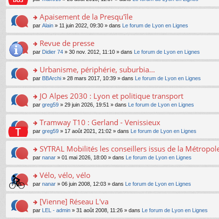
g
c
er
n
s
u
n
e
e
le
lu
s
s
s
Apaisement de la Presqu'île
n
nt
m
le
a
ré
ult
o
e
pl
o
par
Alain
» 11 juin 2022, 09:30 » dans
Le forum de Lyon en Lignes
g
c
er
n
s
u
n
e
e
le
lu
s
s
s
Revue de presse
n
nt
m
le
a
ré
ult
o
e
pl
o
par
Didier 74
» 30 nov. 2012, 11:10 » dans
Le forum de Lyon en Lignes
g
c
er
n
s
u
n
e
e
le
lu
s
s
s
Urbanisme, périphérie, suburbia...
n
nt
m
le
a
ré
ult
o
e
pl
o
par
BBArchi
» 28 mars 2017, 10:39 » dans
Le forum de Lyon en Lignes
g
c
er
n
s
u
n
e
e
le
lu
s
s
s
JO Alpes 2030 : Lyon et politique transport
n
nt
m
le
a
ré
ult
o
e
pl
o
par
greg59
» 29 juin 2026, 19:51 » dans
Le forum de Lyon en Lignes
g
c
er
n
s
u
n
e
e
le
lu
s
s
s
Tramway T10 : Gerland - Venissieux
n
nt
m
le
a
ré
ult
o
e
pl
o
par
greg59
» 17 août 2021, 21:02 » dans
Le forum de Lyon en Lignes
g
c
er
n
s
u
n
e
e
le
lu
s
s
s
SYTRAL Mobilités les conseillers issus de la Métropo
n
nt
m
le
a
ré
ult
o
e
pl
o
par
nanar
» 01 mai 2026, 18:00 » dans
Le forum de Lyon en Lignes
g
c
er
n
s
u
n
e
e
le
lu
s
s
s
Vélo, vélo, vélo
n
nt
m
le
a
ré
ult
o
e
pl
o
par
nanar
» 06 juin 2008, 12:03 » dans
Le forum de Lyon en Lignes
g
c
er
n
s
u
n
e
e
le
lu
s
s
s
[Vienne] Réseau L'va
n
nt
m
le
a
ré
ult
o
e
pl
o
par
LEL - admin
» 31 août 2008, 11:26 » dans
Le forum de Lyon en Lignes
g
c
er
n
s
u
n