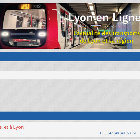
, et à Lyon
1
…
47
48
49
50
51