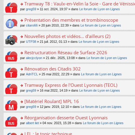
s
Tramway T8 : Vaulx-en-Velin la Soie - Gare de Véniss
ult
o
par
greg59
» 11 oct. 2024, 19:37 » dans
Le forum de Lyon en Lignes
er
n
le
s
Présentation des membres et trombinoscope
m
ult
e
o
par
citaro66
» 20 juin 2010, 22:39 » dans
Le forum de Lyon en Lignes
er
s
n
le
s
s
Nouvelles photos et vidéos... d'ailleurs (2)
m
a
ult
e
o
par
UTP38
» 21 juil. 2012, 01:13 » dans
Le forum de Lyon en Lignes
g
er
s
n
e
le
s
s
Restructuration Réseau de Surface 2026
n
m
a
ult
o
e
o
par
alecjcclyon
» 21 déc. 2025, 13:08 » dans
Le forum de Lyon en Lignes
g
er
n
s
n
e
le
lu
s
s
Rénovation des Citadis 302
n
m
le
a
ult
o
e
pl
o
par
AdriTCL
» 25 mai 2022, 22:29 » dans
Le forum de Lyon en Lignes
g
er
n
s
u
n
e
le
lu
s
s
s
Tramway Express de l'Ouest Lyonnais (TEOL)
n
m
le
a
ré
ult
o
e
pl
o
par
greg59
» 16 mai 2022, 14:19 » dans
Le forum de Lyon en Lignes
g
c
er
n
s
u
n
e
e
le
lu
s
s
s
[Matériel Roulant] MPL 16
n
nt
m
le
a
ré
ult
o
e
pl
o
par
greg59
» 12 janv. 2019, 12:10 » dans
Le forum de Lyon en Lignes
g
c
er
n
s
u
n
e
e
le
lu
s
s
s
Réorganisation desserte Ouest Lyonnais
n
nt
m
le
a
ré
ult
o
e
pl
o
par
albert liet
» 04 nov. 2023, 15:28 » dans
Le forum de Lyon en Lignes
g
c
er
n
s
u
n
e
e
le
lu
s
s
s
LEL : le topic technique
n
nt
m
le