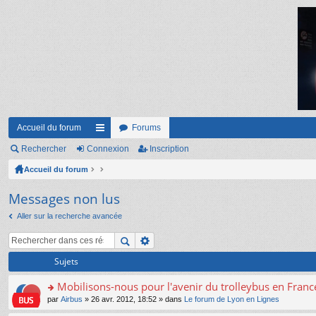
Accueil du forum
Forums
Rechercher
Connexion
ac
Inscription
Accueil du forum
co
ur
Messages non lus
ci
Aller sur la recherche avancée
s
Sujets
Mobilisons-nous pour l'avenir du trolleybus en France
o
par
Airbus
» 26 avr. 2012, 18:52 » dans
Le forum de Lyon en Lignes
n