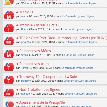
a
ré
ult
o
e
pl
o
par
ElBricou
» 16 oct. 2012, 22:51 » dans
Le forum de Lyon en Lignes
g
c
er
n
s
u
n
e
e
le
lu
s
s
s
Métro D
n
nt
m
le
a
ré
ult
o
e
pl
o
par
Yann
» 06 mars 2015, 19:31 » dans
Le forum de Lyon en Lignes
g
c
er
n
s
u
n
e
e
le
lu
s
s
s
Trams 43 m sur T1 et T2
n
nt
m
le
a
ré
ult
o
e
pl
o
par
Alain
» 23 août 2019, 16:21 » dans
Le forum de Lyon en Lignes
g
c
er
n
s
u
n
e
e
le
lu
s
s
s
TB12 : Gare Part-Dieu - Kimmerling-Genêts (ex BHNS
n
nt
m
le
a
ré
ult
o
e
pl
o
par
greg59
» 16 sept. 2021, 10:54 » dans
Le forum de Lyon en Lignes
g
c
er
n
s
u
n
e
e
le
lu
s
s
s
Perspectives Métro
n
nt
m
le
a
ré
ult
o
e
pl
o
par
Airbus
» 25 oct. 2016, 11:01 » dans
Le forum de Lyon en Lignes
g
c
er
n
s
u
n
e
e
le
lu
s
s
s
Perspectives tram
n
nt
m
le
a
ré
ult
o
e
pl
o
par
Rémi
» 16 févr. 2008, 11:38 » dans
Le forum de Lyon en Lignes
g
c
er
n
s
u
n
e
e
le
lu
s
s
s
Tramway T9 : Charpennes - La Soie
n
nt
m
le
a
ré
ult
o
e
pl
o
par
greg59
» 17 août 2021, 20:59 » dans
Le forum de Lyon en Lignes
g
c
er
n
s
u
n
e
e
le
lu
s
s
s
Numérotation des lignes
n
nt
m
le
a
ré
ult
o
e
pl
o
par
maxc19
» 23 août 2018, 11:37 » dans
Le forum de Lyon en Lignes
g
c
er
n
s
u
n
e
e
le
lu
s
s
s
Apaisement de la Presqu'île
n
nt
m
le
a
ré
ult
o
e
pl
o
par
Alain
» 11 juin 2022, 09:30 » dans
Le forum de Lyon en Lignes