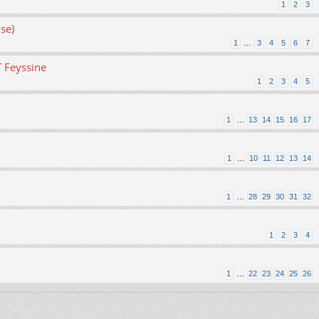
1
2
3
se)
1
…
3
4
5
6
7
T Feyssine
1
2
3
4
5
1
…
13
14
15
16
17
1
…
10
11
12
13
14
1
…
28
29
30
31
32
1
2
3
4
1
…
22
23
24
25
26