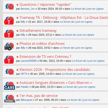
e
e
le
lu
s
s
s
Questions / réponses "rapides"
n
nt
m
le
a
ré
ult
o
e
pl
o
par
Benoist_1er
» 20 mars 2024, 00:19 » dans
Le forum de Lyon en Lignes
g
c
er
n
s
u
n
e
e
le
lu
s
s
s
Tramway T6 : Debourg - Hôpitaux Est - La Doua Gast
n
nt
m
le
a
ré
ult
o
e
pl
o
par
Billy
» 15 avr. 2017, 19:26 » dans
Le forum de Lyon en Lignes
g
c
er
n
s
u
n
e
e
le
lu
s
s
s
Déraillement tramway
n
nt
m
le
a
ré
ult
o
e
pl
o
par
Billy
» 28 mars 2024, 23:12 » dans
Le forum de Lyon en Lignes
g
c
er
n
s
u
n
e
e
le
lu
s
s
s
Photos et vidéos d'archives
n
nt
m
le
a
ré
ult
o
e
pl
o
par
Billy
» 28 mai 2023, 19:52 » dans
Le forum de Lyon en Lignes
g
c
er
n
s
u
n
e
e
le
lu
s
s
s
Extension de T3 vers Crémieu ?
n
nt
m
le
a
ré
ult
o
e
pl
o
par
yanns040586
» 04 déc. 2012, 16:49 » dans
Le forum de Lyon en Lignes
g
c
er
n
s
u
n
e
e
le
lu
s
s
s
Election 2026 - Propositions des candidats
n
nt
m
le
a
ré
ult
o
e
pl
o
par
NP73
» 30 avr. 2025, 14:20 » dans
Le forum de Lyon en Lignes
g
c
er
n
s
u
n
e
e
le
lu
s
s
s
Autocars longues distances « Cars Macron »
n
nt
m
le
a
ré
ult
o
e
pl
o
par
Patafix
» 06 juin 2015, 12:23 » dans
Le forum de Lyon en Lignes
g
c
er
n
s
u
n
e
e
le
lu
s
s
s
1er mai, pas de service
n
nt
m
le
a
ré
ult
o
e
pl
o
par
Bibouquet
» 27 avr. 2006, 06:24 » dans
Le forum de Lyon en Lignes
g
c
er
n
s
u
n
e
e
le
lu
s
s
s
n