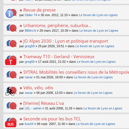
g
c
er
n
s
u
n
e
e
le
lu
s
s
s
Revue de presse
n
nt
m
le
a
ré
ult
o
e
pl
o
par
Didier 74
» 30 nov. 2012, 11:10 » dans
Le forum de Lyon en Lignes
g
c
er
n
s
u
n
e
e
le
lu
s
s
s
Urbanisme, périphérie, suburbia...
n
nt
m
le
a
ré
ult
o
e
pl
o
par
BBArchi
» 28 mars 2017, 10:39 » dans
Le forum de Lyon en Lignes
g
c
er
n
s
u
n
e
e
le
lu
s
s
s
JO Alpes 2030 : Lyon et politique transport
n
nt
m
le
a
ré
ult
o
e
pl
o
par
greg59
» 29 juin 2026, 19:51 » dans
Le forum de Lyon en Lignes
g
c
er
n
s
u
n
e
e
le
lu
s
s
s
Tramway T10 : Gerland - Venissieux
n
nt
m
le
a
ré
ult
o
e
pl
o
par
greg59
» 17 août 2021, 21:02 » dans
Le forum de Lyon en Lignes
g
c
er
n
s
u
n
e
e
le
lu
s
s
s
SYTRAL Mobilités les conseillers issus de la Métropo
n
nt
m
le
a
ré
ult
o
e
pl
o
par
nanar
» 01 mai 2026, 18:00 » dans
Le forum de Lyon en Lignes
g
c
er
n
s
u
n
e
e
le
lu
s
s
s
Vélo, vélo, vélo
n
nt
m
le
a
ré
ult
o
e
pl
o
par
nanar
» 06 juin 2008, 12:03 » dans
Le forum de Lyon en Lignes
g
c
er
n
s
u
n
e
e
le
lu
s
s
s
[Vienne] Réseau L'va
n
nt
m
le
a
ré
ult
o
e
pl
o
par
LEL - admin
» 31 août 2008, 11:26 » dans
Le forum de Lyon en Lignes
g
c
er
n
s
u
n
e
e
le
lu
s
s
s
Seconde vie pour les bus TCL
n
nt
m
le
a
ré
ult
o
e
pl
o
par
bus64
» 06 sept. 2007, 11:40 » dans
Le forum de Lyon en Lignes
g
c
er
n
s
u
n