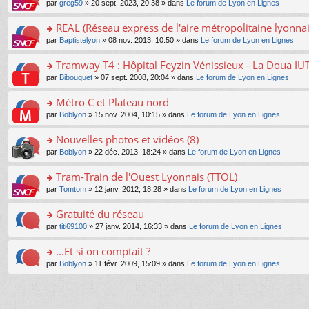
e
pl
o
par
greg59
» 20 sept. 2023, 20:38 » dans
Le forum de Lyon en Lignes
g
c
er
n
s
u
n
e
e
le
lu
s
s
s
REAL (Réseau express de l'aire métropolitaine lyonnai
n
nt
m
le
a
ré
ult
o
e
pl
o
par
Baptistelyon
» 08 nov. 2013, 10:50 » dans
Le forum de Lyon en Lignes
g
c
er
n
s
u
n
e
e
le
lu
s
s
s
Tramway T4 : Hôpital Feyzin Vénissieux - La Doua IU
n
nt
m
le
a
ré
ult
o
e
pl
o
par
Bibouquet
» 07 sept. 2008, 20:04 » dans
Le forum de Lyon en Lignes
g
c
er
n
s
u
n
e
e
le
lu
s
s
s
Métro C et Plateau nord
n
nt
m
le
a
ré
ult
o
e
pl
o
par
Boblyon
» 15 nov. 2004, 10:15 » dans
Le forum de Lyon en Lignes
g
c
er
n
s
u
n
e
e
le
lu
s
s
s
Nouvelles photos et vidéos (8)
n
nt
m
le
a
ré
ult
o
e
pl
o
par
Boblyon
» 22 déc. 2013, 18:24 » dans
Le forum de Lyon en Lignes
g
c
er
n
s
u
n
e
e
le
lu
s
s
s
Tram-Train de l'Ouest Lyonnais (TTOL)
n
nt
m
le
a
ré
ult
o
e
pl
o
par
Tomtom
» 12 janv. 2012, 18:28 » dans
Le forum de Lyon en Lignes
g
c
er
n
s
u
n
e
e
le
lu
s
s
s
Gratuité du réseau
n
nt
m
le
a
ré
ult
o
e
pl
o
par
titi69100
» 27 janv. 2014, 16:33 » dans
Le forum de Lyon en Lignes
g
c
er
n
s
u
n
e
e
le
lu
s
s
s
...Et si on comptait ?
n
nt
m
le
a
ré
ult
o
e
pl
o
par
Boblyon
» 11 févr. 2009, 15:09 » dans
Le forum de Lyon en Lignes
g
c
er
n
s
u
n
e
e
le
lu
s
s
s
n
nt
m
le
a
ré
ult
o
e
pl
g
c
er
n