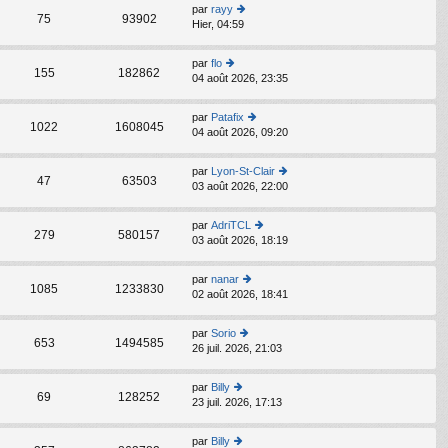
s
par
rayy
C
ult
75
93902
Hier, 04:59
o
er
n
le
s
d
par
flo
C
ult
155
182862
er
04 août 2026, 23:35
o
er
ni
n
le
er
s
d
par
Patafix
m
C
ult
1022
1608045
er
04 août 2026, 09:20
o
e
er
ni
n
s
le
er
s
s
d
par
Lyon-St-Clair
m
C
ult
47
63503
a
er
03 août 2026, 22:00
o
e
er
g
ni
n
s
le
e
er
s
s
d
par
AdriTCL
m
C
ult
279
580157
a
er
03 août 2026, 18:19
o
e
er
g
ni
n
s
le
e
er
s
s
d
par
nanar
m
C
ult
1085
1233830
a
er
02 août 2026, 18:41
o
e
er
g
ni
n
s
le
e
er
s
s
d
par
Sorio
m
C
ult
653
1494585
a
er
26 juil. 2026, 21:03
o
e
er
g
ni
n
s
le
e
er
s
s
d
par
Billy
m
C
ult
69
128252
a
er
23 juil. 2026, 17:13
o
e
er
g
ni
n
s
le
e
er
s
s
d
par
Billy
m
C