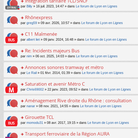
Intégration tarifaire TCL/SNCF
nt
m
le
a
ré
ult
o
e
pl
o
par
Billy
» 16 juil. 2023, 14:47 » dans
Le forum de Lyon en Lignes
g
c
er
n
s
u
n
e
e
le
lu
s
s
s
Rhônexpress
n
nt
m
le
a
ré
ult
o
e
pl
o
par
greg59
» 09 avr. 2026, 10:57 » dans
Le forum de Lyon en Lignes
g
c
er
n
s
u
n
e
e
le
lu
s
s
s
C11 Malmenée
n
nt
m
le
a
ré
ult
o
e
pl
o
par
albert liet
» 09 janv. 2024, 16:48 » dans
Le forum de Lyon en Lignes
g
c
er
n
s
u
n
e
e
le
lu
s
s
s
Re: Incidents majeurs Bus
n
nt
m
le
a
ré
ult
o
e
pl
o
par
nim
» 06 oct. 2025, 14:03 » dans
Le forum de Lyon en Lignes
g
c
er
n
s
u
n
e
e
le
lu
s
s
s
Annonces sonores tramway et métro
n
nt
m
le
a
ré
ult
o
e
pl
o
par
Le Rail
» 01 févr. 2014, 01:39 » dans
Le forum de Lyon en Lignes
g
c
er
n
s
u
n
e
e
le
lu
s
s
s
Saturation et avenir Métro C
n
nt
m
le
a
ré
ult
o
e
pl
o
par
Chris69002
» 22 janv. 2023, 09:52 » dans
Le forum de Lyon en Lignes
g
c
er
n
s
u
n
e
e
le
lu
s
s
s
Aménagement Rive droite du Rhône : consultation
n
nt
m
le
a
ré
ult
o
e
pl
o
par
nanar
» 08 nov. 2021, 14:55 » dans
Le forum de Lyon en Lignes
g
c
er
n
s
u
n
e
e
le
lu
s
s
s
Girouette TCL
n
nt
m
le
a
ré
ult
o
e
pl
o
par
momodu31
» 08 avr. 2017, 19:15 » dans
Le forum de Lyon en Lignes
g
c
er
n
s
u
n
e
e
le
lu
s
s
s
Transport ferroviaire de la Région AURA
n
nt
m
le
a
ré
ult
o