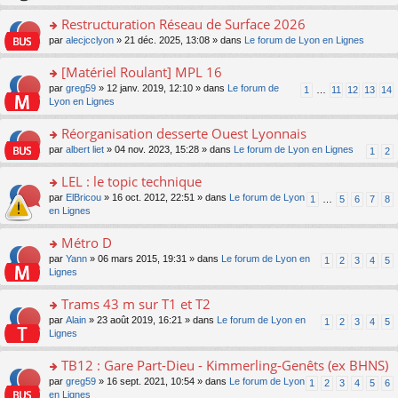
le
s
o
c
e
pl
ult
Restructuration Réseau de Surface 2026
n
e
s
u
er
lu
nt
s
o
par
alecjcclyon
» 21 déc. 2025, 13:08 » dans
Le forum de Lyon en Lignes
s
le
le
a
n
ré
m
pl
g
s
[Matériel Roulant] MPL 16
c
e
u
e
ult
e
s
o
par
greg59
» 12 janv. 2019, 12:10 » dans
Le forum de
s
1
…
11
12
13
14
n
er
nt
s
n
Lyon en Lignes
ré
o
le
a
s
c
n
m
g
ult
e
Réorganisation desserte Ouest Lyonnais
lu
e
e
er
nt
le
s
o
par
albert liet
» 04 nov. 2023, 15:28 » dans
Le forum de Lyon en Lignes
1
2
n
le
pl
s
n
o
m
u
a
s
LEL : le topic technique
n
e
s
g
ult
lu
s
ré
o
par
ElBricou
» 16 oct. 2012, 22:51 » dans
Le forum de Lyon
1
…
5
6
7
8
e
er
le
s
c
n
en Lignes
n
le
pl
a
e
s
o
m
u
g
nt
ult
Métro D
n
e
s
e
er
lu
s
ré
o
par
Yann
» 06 mars 2015, 19:31 » dans
Le forum de Lyon en
1
2
3
4
5
n
le
le
s
c
n
Lignes
o
m
pl
a
e
s
n
e
u
g
nt
ult
Trams 43 m sur T1 et T2
lu
s
s
e
er
le
s
ré
o
par
Alain
» 23 août 2019, 16:21 » dans
Le forum de Lyon en
1
2
3
4
5
n
le
pl
a
c
n
Lignes
o
m
u
g
e
s
n
e
s
e
nt
ult
TB12 : Gare Part-Dieu - Kimmerling-Genêts (ex BHNS)
lu
s
ré
n
er
le
s
c
o
par
greg59
» 16 sept. 2021, 10:54 » dans
Le forum de Lyon
1
2
3
4
5
6
o
le
pl
a
e
n
en Lignes
n