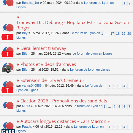
ult
e
s
o
par
Benoist_1er
» 20 mars 2024, 00:19 » dans
Le forum de Lyon en
u
1
2
n
er
nt
s
n
Lignes
s
o
le
a
s
ré
n
m
g
ult
c
lu
e
e
er
e
Tramway T6 : Debourg - Hôpitaux Est - La Doua Gaston
le
o
s
n
le
nt
pl
n
Berger
s
o
m
u
s
a
n
par
Billy
» 15 avr. 2017, 19:26 » dans
Le forum de Lyon en
1
…
17
18
19
20
e
s
ult
g
lu
Lignes
s
ré
er
e
le
s
c
le
n
pl
Déraillement tramway
a
e
m
o
u
g
nt
e
n
o
par
Billy
» 28 mars 2024, 23:12 » dans
Le forum de Lyon en Lignes
s
e
s
lu
n
ré
n
s
le
s
Photos et vidéos d'archives
c
o
a
pl
ult
e
n
o
par
Billy
» 28 mai 2023, 19:52 » dans
Le forum de Lyon en Lignes
g
u
er
nt
lu
n
e
s
le
le
s
Extension de T3 vers Crémieu ?
n
ré
m
pl
ult
o
c
e
o
par
yanns040586
» 04 déc. 2012, 16:49 » dans
Le forum de
1
2
3
4
5
u
er
n
e
s
n
Lyon en Lignes
s
le
lu
nt
s
s
ré
m
le
a
ult
Election 2026 - Propositions des candidats
c
e
pl
g
er
e
s
o
par
NP73
» 30 avr. 2025, 14:20 » dans
Le forum de Lyon en
u
1
…
4
5
6
7
e
le
nt
s
n
Lignes
s
n
m
a
s
ré
o
e
g
ult
c
Autocars longues distances « Cars Macron »
n
s
e
er
e
lu
s
o
par
Patafix
» 06 juin 2015, 12:23 » dans
Le forum de Lyon en
1
2
3
4
5
n
le
nt
le
a
n
Lignes
o
m