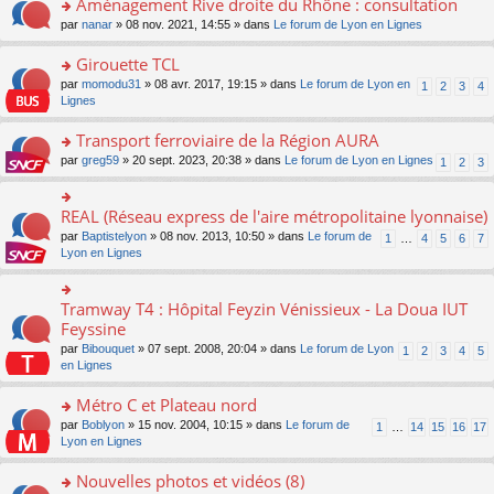
Aménagement Rive droite du Rhône : consultation
n
s
u
e
e
er
lu
s
s
o
par
nanar
» 08 nov. 2021, 14:55 » dans
Le forum de Lyon en Lignes
n
nt
le
le
a
ré
n
o
m
pl
g
c
s
Girouette TCL
n
e
u
e
e
ult
lu
s
s
o
par
momodu31
» 08 avr. 2017, 19:15 » dans
Le forum de Lyon en
1
2
3
4
n
nt
er
le
s
ré
n
Lignes
o
le
pl
a
c
s
n
m
u
g
e
ult
Transport ferroviaire de la Région AURA
lu
e
s
e
nt
er
le
s
ré
o
par
greg59
» 20 sept. 2023, 20:38 » dans
Le forum de Lyon en Lignes
1
2
3
n
le
pl
s
c
n
o
m
u
a
e
s
n
e
s
g
nt
ult
REAL (Réseau express de l'aire métropolitaine lyonnaise)
lu
o
s
ré
e
er
le
n
s
c
par
Baptistelyon
» 08 nov. 2013, 10:50 » dans
Le forum de
1
…
4
5
6
7
n
le
pl
s
a
e
Lyon en Lignes
o
m
u
ult
g
nt
n
e
s
er
e
lu
s
ré
le
n
Tramway T4 : Hôpital Feyzin Vénissieux - La Doua IUT
le
o
s
c
m
o
pl
n
Feyssine
a
e
e
n
u
s
g
nt
s
lu
par
Bibouquet
» 07 sept. 2008, 20:04 » dans
Le forum de Lyon
1
2
3
4
5
s
ult
e
s
le
en Lignes
ré
er
n
a
pl
c
le
o
g
u
Métro C et Plateau nord
e
m
n
e
s
nt
e
lu
o
par
Boblyon
» 15 nov. 2004, 10:15 » dans
Le forum de
1
…
14
15
16
17
n
ré
s
le
n
Lyon en Lignes
o
c
s
pl
s
n
e
a
u
ult
Nouvelles photos et vidéos (8)
lu
nt
g
s
er