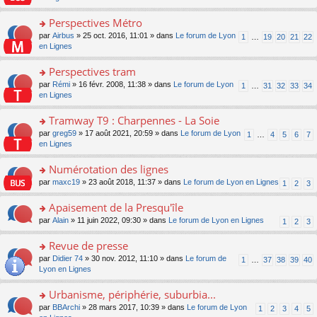
m
u
g
nt
s
lu
e
s
e
ult
Perspectives Métro
le
s
ré
n
er
pl
s
c
o
par
Airbus
» 25 oct. 2016, 11:01 » dans
Le forum de Lyon
1
…
19
20
21
22
o
le
u
a
e
n
en Lignes
n
m
s
g
nt
s
lu
e
ré
e
ult
Perspectives tram
le
s
c
n
er
pl
s
e
o
par
Rémi
» 16 févr. 2008, 11:38 » dans
Le forum de Lyon
1
…
31
32
33
34
o
le
u
a
nt
n
en Lignes
n
m
s
g
s
lu
e
ré
e
ult
Tramway T9 : Charpennes - La Soie
le
s
c
n
er
pl
s
e
o
par
greg59
» 17 août 2021, 20:59 » dans
Le forum de Lyon
1
…
4
5
6
7
o
le
u
a
nt
n
en Lignes
n
m
s
g
s
lu
e
ré
e
ult
Numérotation des lignes
le
s
c
n
er
pl
s
e
o
par
maxc19
» 23 août 2018, 11:37 » dans
Le forum de Lyon en Lignes
1
2
3
o
le
u
a
nt
n
n
m
s
g
s
Apaisement de la Presqu'île
lu
e
ré
e
ult
le
s
c
o
par
Alain
» 11 juin 2022, 09:30 » dans
Le forum de Lyon en Lignes
1
2
3
n
er
pl
s
e
n
o
le
u
a
nt
s
Revue de presse
n
m
s
g
ult
lu
e
ré
o
par
Didier 74
» 30 nov. 2012, 11:10 » dans
Le forum de
1
…
37
38
39
40
e
er
le
s
c
n
Lyon en Lignes
n
le
pl
s
e
s
o
m
u
a
nt
ult
Urbanisme, périphérie, suburbia...
n
e
s
g
er
lu
s
ré
o
par
BBArchi
» 28 mars 2017, 10:39 » dans
Le forum de Lyon
1
2
3
4
5
e
le
le
s