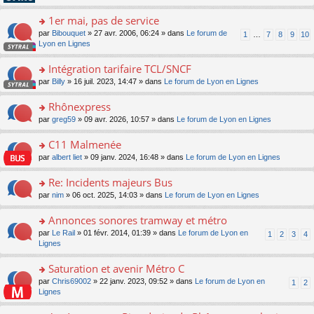
pl
g
s
n
e
u
e
ult
1er mai, pas de service
lu
s
s
n
er
le
s
ré
o
par
Bibouquet
» 27 avr. 2006, 06:24 » dans
Le forum de
1
…
7
8
9
10
o
le
pl
a
c
n
Lyon en Lignes
n
m
u
g
e
s
lu
e
s
e
nt
ult
Intégration tarifaire TCL/SNCF
le
s
ré
n
er
pl
s
c
o
par
Billy
» 16 juil. 2023, 14:47 » dans
Le forum de Lyon en Lignes
o
le
u
a
e
n
n
m
s
g
nt
s
Rhônexpress
lu
e
ré
e
ult
le
s
c
o
par
greg59
» 09 avr. 2026, 10:57 » dans
Le forum de Lyon en Lignes
n
er
pl
s
e
n
o
le
u
a
nt
s
C11 Malmenée
n
m
s
g
ult
lu
e
ré
o
par
albert liet
» 09 janv. 2024, 16:48 » dans
Le forum de Lyon en Lignes
e
er
le
s
c
n
n
le
pl
s
e
s
Re: Incidents majeurs Bus
o
m
u
a
nt
ult
n
e
s
o
par
nim
» 06 oct. 2025, 14:03 » dans
Le forum de Lyon en Lignes
g
er
lu
s
ré
n
e
le
le
s
c
s
Annonces sonores tramway et métro
n
m
pl
a
e
ult
o
e
u
o
par
Le Rail
» 01 févr. 2014, 01:39 » dans
Le forum de Lyon en
1
2
3
4
g
nt
er
n
s
s
n
Lignes
e
le
lu
s
ré
s
n
m
le
a
c
ult
Saturation et avenir Métro C
o
e
pl
g
e
er
n
s
u
o
par
Chris69002
» 22 janv. 2023, 09:52 » dans
Le forum de Lyon en
1
2
e
nt
le
lu
s
s
n
Lignes
n
m
le
a
ré
s
o
e
pl
g
c
ult