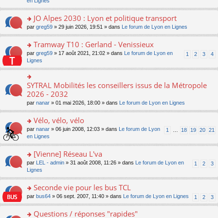
c
n
en Lignes
n
m
pl
a
e
s
o
e
u
g
nt
ult
JO Alpes 2030 : Lyon et politique transport
n
s
s
e
er
lu
s
ré
o
par
greg59
» 29 juin 2026, 19:51 » dans
Le forum de Lyon en Lignes
n
le
le
a
c
n
o
m
pl
g
e
s
Tramway T10 : Gerland - Venissieux
n
e
u
e
nt
ult
lu
s
s
o
par
greg59
» 17 août 2021, 21:02 » dans
Le forum de Lyon en
1
2
3
4
n
er
le
s
ré
n
Lignes
o
le
pl
a
c
s
n
m
u
g
e
ult
lu
e
s
e
nt
er
SYTRAL Mobilités les conseillers issus de la Métropole
le
o
s
ré
n
le
pl
n
2026 - 2032
s
c
o
m
u
s
a
e
n
par
nanar
» 01 mai 2026, 18:00 » dans
Le forum de Lyon en Lignes
e
s
ult
g
nt
lu
s
ré
er
e
le
Vélo, vélo, vélo
s
c
le
n
pl
a
e
m
o
o
par
nanar
» 06 juin 2008, 12:03 » dans
Le forum de Lyon
1
…
18
19
20
21
u
g
nt
e
n
n
en Lignes
s
e
s
lu
s
ré
n
s
le
ult
[Vienne] Réseau L'va
c
o
a
pl
er
e
n
o
par
LEL - admin
» 31 août 2008, 11:26 » dans
Le forum de Lyon en
1
2
3
g
u
le
nt
lu
n
Lignes
e
s
m
le
s
n
ré
e
pl
ult
Seconde vie pour les bus TCL
o
c
s
u
er
n
e
s
o
par
bus64
» 06 sept. 2007, 11:40 » dans
Le forum de Lyon en Lignes
1
2
3
s
le
lu
nt
a
n
ré
m
le
g
s
Questions / réponses "rapides"
c
e
pl
e