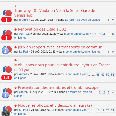
s
ult
er
Tramway T8 : Vaulx-en-Velin la Soie - Gare de
o
le
n
Vénissieux
m
s
par
greg59
» 11 oct. 2024, 19:37 » dans
Le forum de Lyon en Lignes
1
2
e
ult
s
er
Rénovation des Citadis 302
s
le
a
m
o
par
AdriTCL
» 25 mai 2022, 22:29 » dans
Le forum de Lyon
1
2
3
4
5
6
g
e
n
en Lignes
e
s
s
n
s
ult
Jeux en rapport avec les transports en commun
o
a
er
n
o
par
Le Rail
» 24 août 2014, 01:11 » dans
Le forum de Lyon en Lignes
1
2
g
le
lu
n
e
m
le
s
n
e
pl
ult
Mobilisons-nous pour l'avenir du trolleybus en France,
o
o
s
u
er
n
n
et à Lyon
s
s
le
lu
s
a
par
Airbus
» 26 avr. 2012, 18:52 » dans
Le forum de Lyon
1
…
48
49
50
51
ré
m
le
ult
g
en Lignes
c
e
pl
er
e
e
s
u
le
n
Présentation des membres et trombinoscope
nt
s
s
m
o
a
ré
e
n
o
par
citaro66
» 20 juin 2010, 22:39 » dans
Le forum de Lyon en
1
2
3
4
g
c
s
lu
n
Lignes
e
e
s
le
s
n
nt
a
pl
ult
Nouvelles photos et vidéos... d'ailleurs (2)
o
g
u
er
n
o
par
UTP38
» 21 juil. 2012, 01:13 » dans
Le forum de Lyon
1
…
18
19
20
21
e
s
le
lu
n
en Lignes
n
ré
m