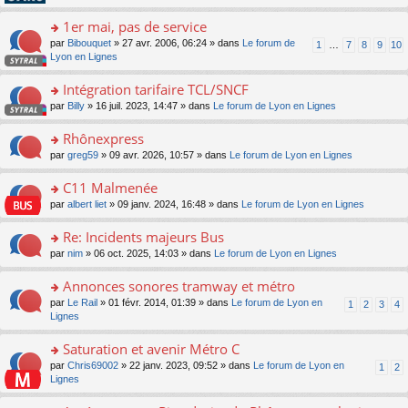
pl
g
s
n
e
u
e
ult
1er mai, pas de service
lu
s
s
n
er
le
s
ré
o
par
Bibouquet
» 27 avr. 2006, 06:24 » dans
Le forum de
1
…
7
8
9
10
o
le
pl
a
c
n
Lyon en Lignes
n
m
u
g
e
s
lu
e
s
e
nt
ult
Intégration tarifaire TCL/SNCF
le
s
ré
n
er
pl
s
c
o
par
Billy
» 16 juil. 2023, 14:47 » dans
Le forum de Lyon en Lignes
o
le
u
a
e
n
n
m
s
g
nt
s
Rhônexpress
lu
e
ré
e
ult
le
s
c
o
par
greg59
» 09 avr. 2026, 10:57 » dans
Le forum de Lyon en Lignes
n
er
pl
s
e
n
o
le
u
a
nt
s
C11 Malmenée
n
m
s
g
ult
lu
e
ré
o
par
albert liet
» 09 janv. 2024, 16:48 » dans
Le forum de Lyon en Lignes
e
er
le
s
c
n
n
le
pl
s
e
s
Re: Incidents majeurs Bus
o
m
u
a
nt
ult
n
e
s
o
par
nim
» 06 oct. 2025, 14:03 » dans
Le forum de Lyon en Lignes
g
er
lu
s
ré
n
e
le
le
s
c
s
Annonces sonores tramway et métro
n
m
pl
a
e
ult
o
e
u
o
par
Le Rail
» 01 févr. 2014, 01:39 » dans
Le forum de Lyon en
1
2
3
4
g
nt
er
n
s
s
n
Lignes
e
le
lu
s
ré
s
n
m
le
a
c
ult
Saturation et avenir Métro C
o
e
pl
g
e
er
n
s
u
o
par
Chris69002
» 22 janv. 2023, 09:52 » dans
Le forum de Lyon en
1
2
e
nt
le
lu
s
s
n
Lignes
n
m
le
a
ré
s
o
e
pl
g
c
ult