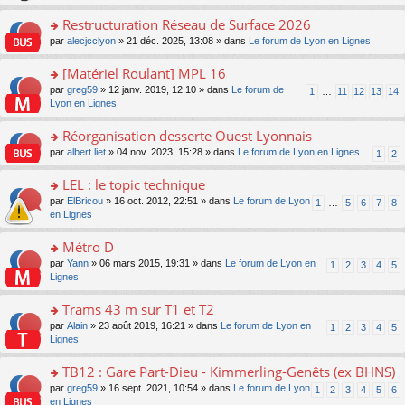
le
s
o
c
e
pl
ult
Restructuration Réseau de Surface 2026
n
e
s
u
er
lu
nt
s
o
par
alecjcclyon
» 21 déc. 2025, 13:08 » dans
Le forum de Lyon en Lignes
s
le
le
a
n
ré
m
pl
g
s
[Matériel Roulant] MPL 16
c
e
u
e
ult
e
s
o
par
greg59
» 12 janv. 2019, 12:10 » dans
Le forum de
s
1
…
11
12
13
14
n
er
nt
s
n
Lyon en Lignes
ré
o
le
a
s
c
n
m
g
ult
e
Réorganisation desserte Ouest Lyonnais
lu
e
e
er
nt
le
s
o
par
albert liet
» 04 nov. 2023, 15:28 » dans
Le forum de Lyon en Lignes
1
2
n
le
pl
s
n
o
m
u
a
s
LEL : le topic technique
n
e
s
g
ult
lu
s
ré
o
par
ElBricou
» 16 oct. 2012, 22:51 » dans
Le forum de Lyon
1
…
5
6
7
8
e
er
le
s
c
n
en Lignes
n
le
pl
a
e
s
o
m
u
g
nt
ult
Métro D
n
e
s
e
er
lu
s
ré
o
par
Yann
» 06 mars 2015, 19:31 » dans
Le forum de Lyon en
1
2
3
4
5
n
le
le
s
c
n
Lignes
o
m
pl
a
e
s
n
e
u
g
nt
ult
Trams 43 m sur T1 et T2
lu
s
s
e
er
le
s
ré
o
par
Alain
» 23 août 2019, 16:21 » dans
Le forum de Lyon en
1
2
3
4
5
n
le
pl
a
c
n
Lignes
o
m
u
g
e
s
n
e
s
e
nt
ult
TB12 : Gare Part-Dieu - Kimmerling-Genêts (ex BHNS)
lu
s
ré
n
er
le
s
c
o
par
greg59
» 16 sept. 2021, 10:54 » dans
Le forum de Lyon
1
2
3
4
5
6
o
le
pl
a
e
n
en Lignes
n