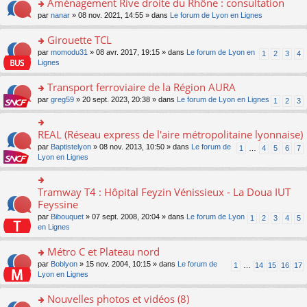
Aménagement Rive droite du Rhône : consultation
n
s
u
e
e
er
lu
s
s
o
par
nanar
» 08 nov. 2021, 14:55 » dans
Le forum de Lyon en Lignes
n
nt
le
le
a
ré
n
o
m
pl
g
c
s
Girouette TCL
n
e
u
e
e
ult
lu
s
s
o
par
momodu31
» 08 avr. 2017, 19:15 » dans
Le forum de Lyon en
1
2
3
4
n
nt
er
le
s
ré
n
Lignes
o
le
pl
a
c
s
n
m
u
g
e
ult
Transport ferroviaire de la Région AURA
lu
e
s
e
nt
er
le
s
ré
o
par
greg59
» 20 sept. 2023, 20:38 » dans
Le forum de Lyon en Lignes
1
2
3
n
le
pl
s
c
n
o
m
u
a
e
s
n
e
s
g
nt
ult
REAL (Réseau express de l'aire métropolitaine lyonnaise)
lu
o
s
ré
e
er
le
n
s
c
par
Baptistelyon
» 08 nov. 2013, 10:50 » dans
Le forum de
1
…
4
5
6
7
n
le
pl
s
a
e
Lyon en Lignes
o
m
u
ult
g
nt
n
e
s
er
e
lu
s
ré
le
n
Tramway T4 : Hôpital Feyzin Vénissieux - La Doua IUT
le
o
s
c
m
o
pl
n
Feyssine
a
e
e
n
u
s
g
nt
s
lu
par
Bibouquet
» 07 sept. 2008, 20:04 » dans
Le forum de Lyon
1
2
3
4
5
s
ult
e
s
le
en Lignes
ré
er
n
a
pl
c
le
o
g
u
Métro C et Plateau nord
e
m
n
e
s
nt
e
lu
o
par
Boblyon
» 15 nov. 2004, 10:15 » dans
Le forum de
1
…
14
15
16
17
n
ré
s
le
n
Lyon en Lignes
o
c
s
pl
s
n
e
a
u
ult
Nouvelles photos et vidéos (8)
lu
nt
g
s
er