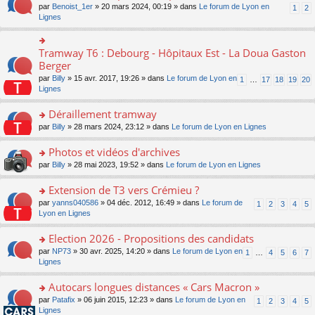
ult
e
s
o
par
Benoist_1er
» 20 mars 2024, 00:19 » dans
Le forum de Lyon en
u
1
2
n
er
nt
s
n
Lignes
s
o
le
a
s
ré
n
m
g
ult
c
lu
e
e
er
e
Tramway T6 : Debourg - Hôpitaux Est - La Doua Gaston
le
o
s
n
le
nt
pl
n
Berger
s
o
m
u
s
a
n
par
Billy
» 15 avr. 2017, 19:26 » dans
Le forum de Lyon en
1
…
17
18
19
20
e
s
ult
g
lu
Lignes
s
ré
er
e
le
s
c
le
n
pl
Déraillement tramway
a
e
m
o
u
g
nt
e
n
o
par
Billy
» 28 mars 2024, 23:12 » dans
Le forum de Lyon en Lignes
s
e
s
lu
n
ré
n
s
le
s
Photos et vidéos d'archives
c
o
a
pl
ult
e
n
o
par
Billy
» 28 mai 2023, 19:52 » dans
Le forum de Lyon en Lignes
g
u
er
nt
lu
n
e
s
le
le
s
Extension de T3 vers Crémieu ?
n
ré
m
pl
ult
o
c
e
o
par
yanns040586
» 04 déc. 2012, 16:49 » dans
Le forum de
1
2
3
4
5
u
er
n
e
s
n
Lyon en Lignes
s
le
lu
nt
s
s
ré
m
le
a
ult
Election 2026 - Propositions des candidats
c
e
pl
g
er
e
s
o
par
NP73
» 30 avr. 2025, 14:20 » dans
Le forum de Lyon en
u
1
…
4
5
6
7
e
le
nt
s
n
Lignes
s
n
m
a
s
ré
o
e
g
ult
c
Autocars longues distances « Cars Macron »
n
s
e
er
e
lu
s
o
par
Patafix
» 06 juin 2015, 12:23 » dans
Le forum de Lyon en
1
2
3
4
5
n
le
nt
le
a
n
Lignes
o
m