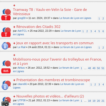
s
ult
er
Tramway T8 : Vaulx-en-Velin la Soie - Gare de
o
le
n
Vénissieux
m
s
par
greg59
» 11 oct. 2024, 19:37 » dans
Le forum de Lyon en Lignes
1
2
e
ult
s
er
Rénovation des Citadis 302
s
le
a
m
o
par
AdriTCL
» 25 mai 2022, 22:29 » dans
Le forum de Lyon
1
2
3
4
5
6
g
e
n
en Lignes
e
s
s
n
s
ult
Jeux en rapport avec les transports en commun
o
a
er
n
o
par
Le Rail
» 24 août 2014, 01:11 » dans
Le forum de Lyon en Lignes
1
2
g
le
lu
n
e
m
le
s
n
e
pl
ult
Mobilisons-nous pour l'avenir du trolleybus en France,
o
o
s
u
er
n
n
et à Lyon
s
s
le
lu
s
a
par
Airbus
» 26 avr. 2012, 18:52 » dans
Le forum de Lyon
1
…
48
49
50
51
ré
m
le
ult
g
en Lignes
c
e
pl
er
e
e
s
u
le
n
Présentation des membres et trombinoscope
nt
s
s
m
o
a
ré
e
n
o
par
citaro66
» 20 juin 2010, 22:39 » dans
Le forum de Lyon en
1
2
3
4
g
c
s
lu
n
Lignes
e
e
s
le
s
n
nt
a
pl
ult
Nouvelles photos et vidéos... d'ailleurs (2)
o
g
u
er
n
o
par
UTP38
» 21 juil. 2012, 01:13 » dans
Le forum de Lyon
1
…
18
19
20
21
e
s
le
lu
n
en Lignes
n
ré
m