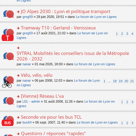
c
n
en Lignes
n
m
pl
a
e
s
o
e
u
g
nt
ult
JO Alpes 2030 : Lyon et politique transport
n
s
s
e
er
lu
s
ré
o
par
greg59
» 29 juin 2026, 19:51 » dans
Le forum de Lyon en Lignes
n
le
le
a
c
n
o
m
pl
g
e
s
Tramway T10 : Gerland - Venissieux
n
e
u
e
nt
ult
lu
s
s
o
par
greg59
» 17 août 2021, 21:02 » dans
Le forum de Lyon en
1
2
3
4
n
er
le
s
ré
n
Lignes
o
le
pl
a
c
s
n
m
u
g
e
ult
lu
e
s
e
nt
er
SYTRAL Mobilités les conseillers issus de la Métropole
le
o
s
ré
n
le
pl
n
2026 - 2032
s
c
o
m
u
s
a
e
n
par
nanar
» 01 mai 2026, 18:00 » dans
Le forum de Lyon en Lignes
e
s
ult
g
nt
lu
s
ré
er
e
le
Vélo, vélo, vélo
s
c
le
n
pl
a
e
m
o
o
par
nanar
» 06 juin 2008, 12:03 » dans
Le forum de Lyon
1
…
18
19
20
21
u
g
nt
e
n
n
en Lignes
s
e
s
lu
s
ré
n
s
le
ult
[Vienne] Réseau L'va
c
o
a
pl
er
e
n
o
par
LEL - admin
» 31 août 2008, 11:26 » dans
Le forum de Lyon en
1
2
3
g
u
le
nt
lu
n
Lignes
e
s
m
le
s
n
ré
e
pl
ult
Seconde vie pour les bus TCL
o
c
s
u
er
n
e
s
o
par
bus64
» 06 sept. 2007, 11:40 » dans
Le forum de Lyon en Lignes
1
2
3
s
le
lu
nt
a
n
ré
m
le
g
s
Questions / réponses "rapides"
c
e
pl
e