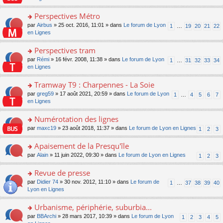
m
u
g
nt
s
lu
e
s
e
ult
Perspectives Métro
le
s
ré
n
er
pl
s
c
o
par
Airbus
» 25 oct. 2016, 11:01 » dans
Le forum de Lyon
1
…
19
20
21
22
o
le
u
a
e
n
en Lignes
n
m
s
g
nt
s
lu
e
ré
e
ult
Perspectives tram
le
s
c
n
er
pl
s
e
o
par
Rémi
» 16 févr. 2008, 11:38 » dans
Le forum de Lyon
1
…
31
32
33
34
o
le
u
a
nt
n
en Lignes
n
m
s
g
s
lu
e
ré
e
ult
Tramway T9 : Charpennes - La Soie
le
s
c
n
er
pl
s
e
o
par
greg59
» 17 août 2021, 20:59 » dans
Le forum de Lyon
1
…
4
5
6
7
o
le
u
a
nt
n
en Lignes
n
m
s
g
s
lu
e
ré
e
ult
Numérotation des lignes
le
s
c
n
er
pl
s
e
o
par
maxc19
» 23 août 2018, 11:37 » dans
Le forum de Lyon en Lignes
1
2
3
o
le
u
a
nt
n
n
m
s
g
s
Apaisement de la Presqu'île
lu
e
ré
e
ult
le
s
c
o
par
Alain
» 11 juin 2022, 09:30 » dans
Le forum de Lyon en Lignes
1
2
3
n
er
pl
s
e
n
o
le
u
a
nt
s
Revue de presse
n
m
s
g
ult
lu
e
ré
o
par
Didier 74
» 30 nov. 2012, 11:10 » dans
Le forum de
1
…
37
38
39
40
e
er
le
s
c
n
Lyon en Lignes
n
le
pl
s
e
s
o
m
u
a
nt
ult
Urbanisme, périphérie, suburbia...
n
e
s
g
er
lu
s
ré
o
par
BBArchi
» 28 mars 2017, 10:39 » dans
Le forum de Lyon
1
2
3
4
5
e
le
le
s