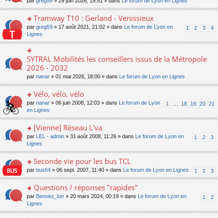
ré
o
par
greg59
» 29 juin 2026, 19:51 » dans
Le forum de Lyon en Lignes
n
le
le
a
c
n
o
m
pl
g
e
s
Tramway T10 : Gerland - Venissieux
n
e
u
e
nt
ult
lu
s
s
o
par
greg59
» 17 août 2021, 21:02 » dans
Le forum de Lyon en
1
2
3
4
n
er
le
s
ré
n
Lignes
o
le
pl
a
c
s
n
m
u
g
e
ult
lu
e
s
e
nt
er
SYTRAL Mobilités les conseillers issus de la Métropole
le
o
s
ré
n
le
pl
n
2026 - 2032
s
c
o
m
u
s
a
e
n
par
nanar
» 01 mai 2026, 18:00 » dans
Le forum de Lyon en Lignes
e
s
ult
g
nt
lu
s
ré
er
e
le
Vélo, vélo, vélo
s
c
le
n
pl
a
e
m
o
o
par
nanar
» 06 juin 2008, 12:03 » dans
Le forum de Lyon
1
…
18
19
20
21
u
g
nt
e
n
n
en Lignes
s
e
s
lu
s
ré
n
s
le
ult
[Vienne] Réseau L'va
c
o
a
pl
er
e
n
o
par
LEL - admin
» 31 août 2008, 11:26 » dans
Le forum de Lyon en
1
2
3
g
u
le
nt
lu
n
Lignes
e
s
m
le
s
n
ré
e
pl
ult
Seconde vie pour les bus TCL
o
c
s
u
er
n
e
s
o
par
bus64
» 06 sept. 2007, 11:40 » dans
Le forum de Lyon en Lignes
1
2
3
s
le
lu
nt
a
n
ré
m
le
g
s
Questions / réponses "rapides"
c
e
pl
e
ult
e
s
o
par
Benoist_1er
» 20 mars 2024, 00:19 » dans
Le forum de Lyon en
u
1
2
n
er
nt
s
n
Lignes
s
o
le
a
s
ré
n
m
g