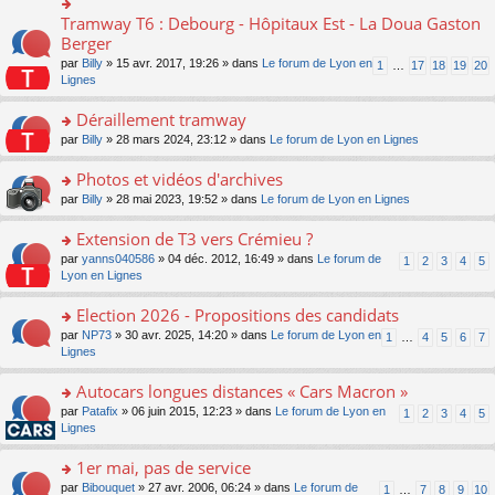
ult
c
lu
e
e
er
e
Tramway T6 : Debourg - Hôpitaux Est - La Doua Gaston
le
o
s
n
le
nt
pl
n
Berger
s
o
m
u
s
a
n
par
Billy
» 15 avr. 2017, 19:26 » dans
Le forum de Lyon en
1
…
17
18
19
20
e
s
ult
g
lu
Lignes
s
ré
er
e
le
s
c
le
n
pl
Déraillement tramway
a
e
m
o
u
g
nt
e
n
o
par
Billy
» 28 mars 2024, 23:12 » dans
Le forum de Lyon en Lignes
s
e
s
lu
n
ré
n
s
le
s
Photos et vidéos d'archives
c
o
a
pl
ult
e
n
o
par
Billy
» 28 mai 2023, 19:52 » dans
Le forum de Lyon en Lignes
g
u
er
nt
lu
n
e
s
le
le
s
Extension de T3 vers Crémieu ?
n
ré
m
pl
ult
o
c
e
o
par
yanns040586
» 04 déc. 2012, 16:49 » dans
Le forum de
1
2
3
4
5
u
er
n
e
s
n
Lyon en Lignes
s
le
lu
nt
s
s
ré
m
le
a
ult
Election 2026 - Propositions des candidats
c
e
pl
g
er
e
s
o
par
NP73
» 30 avr. 2025, 14:20 » dans
Le forum de Lyon en
u
1
…
4
5
6
7
e
le
nt
s
n
Lignes
s
n
m
a
s
ré
o
e
g
ult
c
Autocars longues distances « Cars Macron »
n
s
e
er
e
lu
s
o
par
Patafix
» 06 juin 2015, 12:23 » dans
Le forum de Lyon en
1
2
3
4
5
n
le
nt
le
a
n
Lignes
o
m
pl
g
s
n
e
u
e
ult
1er mai, pas de service
lu
s
s
n
er
le
s
ré
o
par
Bibouquet
» 27 avr. 2006, 06:24 » dans
Le forum de
1
…
7
8
9
10
o
le