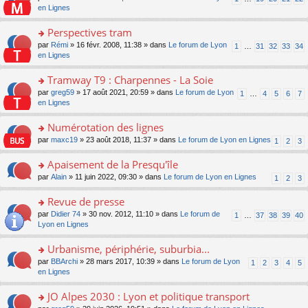
le
u
a
e
n
en Lignes
n
m
s
g
nt
s
lu
e
ré
e
ult
Perspectives tram
le
s
c
n
er
pl
s
e
o
par
Rémi
» 16 févr. 2008, 11:38 » dans
Le forum de Lyon
1
…
31
32
33
34
o
le
u
a
nt
n
en Lignes
n
m
s
g
s
lu
e
ré
e
ult
Tramway T9 : Charpennes - La Soie
le
s
c
n
er
pl
s
e
o
par
greg59
» 17 août 2021, 20:59 » dans
Le forum de Lyon
1
…
4
5
6
7
o
le
u
a
nt
n
en Lignes
n
m
s
g
s
lu
e
ré
e
ult
Numérotation des lignes
le
s
c
n
er
pl
s
e
o
par
maxc19
» 23 août 2018, 11:37 » dans
Le forum de Lyon en Lignes
1
2
3
o
le
u
a
nt
n
n
m
s
g
s
Apaisement de la Presqu'île
lu
e
ré
e
ult
le
s
c
o
par
Alain
» 11 juin 2022, 09:30 » dans
Le forum de Lyon en Lignes
1
2
3
n
er
pl
s
e
n
o
le
u
a
nt
s
Revue de presse
n
m
s
g
ult
lu
e
ré
o
par
Didier 74
» 30 nov. 2012, 11:10 » dans
Le forum de
1
…
37
38
39
40
e
er
le
s
c
n
Lyon en Lignes
n
le
pl
s
e
s
o
m
u
a
nt
ult
Urbanisme, périphérie, suburbia...
n
e
s
g
er
lu
s
ré
o
par
BBArchi
» 28 mars 2017, 10:39 » dans
Le forum de Lyon
1
2
3
4
5
e
le
le
s
c
n
en Lignes
n
m
pl
a
e
s
o
e
u
g
nt
ult
JO Alpes 2030 : Lyon et politique transport
n
s
s
e
er
lu
s