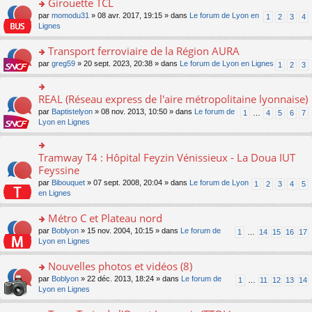
Girouette TCL
n
e
u
e
e
ult
lu
s
s
o
par
momodu31
» 08 avr. 2017, 19:15 » dans
Le forum de Lyon en
1
2
3
4
n
nt
er
le
s
ré
n
Lignes
o
le
pl
a
c
s
n
m
u
g
e
ult
Transport ferroviaire de la Région AURA
lu
e
s
e
nt
er
le
s
ré
o
par
greg59
» 20 sept. 2023, 20:38 » dans
Le forum de Lyon en Lignes
1
2
3
n
le
pl
s
c
n
o
m
u
a
e
s
n
e
s
g
nt
ult
REAL (Réseau express de l'aire métropolitaine lyonnaise)
lu
o
s
ré
e
er
le
n
s
c
par
Baptistelyon
» 08 nov. 2013, 10:50 » dans
Le forum de
1
…
4
5
6
7
n
le
pl
s
a
e
Lyon en Lignes
o
m
u
ult
g
nt
n
e
s
er
e
lu
s
ré
le
n
Tramway T4 : Hôpital Feyzin Vénissieux - La Doua IUT
le
o
s
c
m
o
pl
n
Feyssine
a
e
e
n
u
s
g
nt
s
lu
par
Bibouquet
» 07 sept. 2008, 20:04 » dans
Le forum de Lyon
1
2
3
4
5
s
ult
e
s
le
en Lignes
ré
er
n
a
pl
c
le
o
g
u
Métro C et Plateau nord
e
m
n
e
s
nt
e
lu
o
par
Boblyon
» 15 nov. 2004, 10:15 » dans
Le forum de
1
…
14
15
16
17
n
ré
s
le
n
Lyon en Lignes
o
c
s
pl
s
n
e
a
u
ult
Nouvelles photos et vidéos (8)
lu
nt
g
s
er
le
o
par
Boblyon
» 22 déc. 2013, 18:24 » dans
Le forum de
1
…
11
12
13
14
e
ré
le
pl
n
Lyon en Lignes
n
c
m
u
s
o
e
e
s
ult