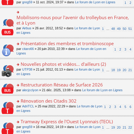
s
par
greg59
» 11 oct. 2024, 19:37 » dans
Le forum de Lyon en Lignes
1
2
ult
er
le
Mobilisons-nous pour l'avenir du trolleybus en France,
o
m
n
et à Lyon
e
s
s
par
Airbus
» 26 avr. 2012, 18:52 » dans
Le forum de Lyon
1
…
48
49
50
51
ult
s
en Lignes
er
a
le
g
Présentation des membres et trombinoscope
m
e
e
o
par
citaro66
» 20 juin 2010, 22:39 » dans
Le forum de Lyon en
n
1
2
3
4
s
n
Lignes
o
s
s
n
a
ult
lu
Nouvelles photos et vidéos... d'ailleurs (2)
g
er
le
o
par
UTP38
» 21 juil. 2012, 01:13 » dans
Le forum de Lyon
1
…
18
19
20
21
e
le
pl
n
en Lignes
n
m
u
s
o
e
s
ult
Restructuration Réseau de Surface 2026
n
s
ré
er
lu
s
c
o
par
alecjcclyon
» 21 déc. 2025, 13:08 » dans
Le forum de Lyon en Lignes
le
le
a
e
n
m
pl
g
nt
s
Rénovation des Citadis 302
e
u
e
ult
s
o
par
AdriTCL
» 25 mai 2022, 22:29 » dans
Le forum de Lyon
s
1
2
3
4
5
6
n
er
s
n
en Lignes
ré
o
le
a
s
c
n
m
g
ult
e
Tramway Express de l'Ouest Lyonnais (TEOL)
lu
e
e
er
nt
le
s
o
par
greg59
» 16 mai 2022, 14:19 » dans
Le forum de Lyon
1
…
19
20
21
22
n
le
pl
s
n
en Lignes
o
m