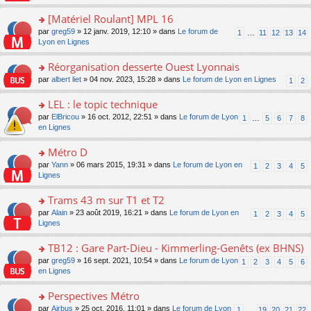
u
a
s
n
e
s
g
ult
[Matériel Roulant] MPL 16
lu
s
ré
e
er
le
s
c
o
par
greg59
» 12 janv. 2019, 12:10 » dans
Le forum de
1
…
11
12
13
14
n
le
pl
a
e
n
Lyon en Lignes
o
m
u
g
nt
s
n
e
s
e
ult
Réorganisation desserte Ouest Lyonnais
lu
s
ré
n
er
le
s
c
o
par
albert liet
» 04 nov. 2023, 15:28 » dans
Le forum de Lyon en Lignes
1
2
o
le
pl
a
e
n
n
m
u
g
nt
s
LEL : le topic technique
lu
e
s
e
ult
le
s
ré
o
par
ElBricou
» 16 oct. 2012, 22:51 » dans
Le forum de Lyon
1
…
5
6
7
8
n
er
pl
s
c
n
en Lignes
o
le
u
a
e
s
n
m
s
g
nt
ult
Métro D
lu
e
ré
e
er
le
s
c
o
par
Yann
» 06 mars 2015, 19:31 » dans
Le forum de Lyon en
1
2
3
4
5
n
le
pl
s
e
n
Lignes
o
m
u
a
nt
s
n
e
s
g
ult
Trams 43 m sur T1 et T2
lu
s
ré
e
er
le
s
c
o
par
Alain
» 23 août 2019, 16:21 » dans
Le forum de Lyon en
1
2
3
4
5
n
le
pl
a
e
n
Lignes
o
m
u
g
nt
s
n
e
s
e
ult
TB12 : Gare Part-Dieu - Kimmerling-Genêts (ex BHNS)
lu
s
ré
n
er
le
s
c
o
par
greg59
» 16 sept. 2021, 10:54 » dans
Le forum de Lyon
1
2
3
4
5
6
o
le
pl
a
e
n
en Lignes
n
m
u
g
nt
s
lu
e
s
e
ult
Perspectives Métro
le
s
ré
n
er
pl
s
c
o
par
Airbus
» 25 oct. 2016, 11:01 » dans
Le forum de Lyon
1
…
19
20
21
22
o