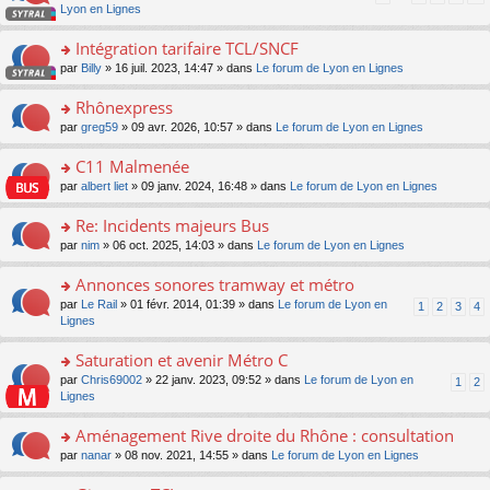
pl
a
c
n
Lyon en Lignes
n
m
u
g
e
s
lu
e
s
e
nt
ult
Intégration tarifaire TCL/SNCF
le
s
ré
n
er
pl
s
c
o
par
Billy
» 16 juil. 2023, 14:47 » dans
Le forum de Lyon en Lignes
o
le
u
a
e
n
n
m
s
g
nt
s
Rhônexpress
lu
e
ré
e
ult
le
s
c
o
par
greg59
» 09 avr. 2026, 10:57 » dans
Le forum de Lyon en Lignes
n
er
pl
s
e
n
o
le
u
a
nt
s
C11 Malmenée
n
m
s
g
ult
lu
e
ré
o
par
albert liet
» 09 janv. 2024, 16:48 » dans
Le forum de Lyon en Lignes
e
er
le
s
c
n
n
le
pl
s
e
s
Re: Incidents majeurs Bus
o
m
u
a
nt
ult
n
e
s
o
par
nim
» 06 oct. 2025, 14:03 » dans
Le forum de Lyon en Lignes
g
er
lu
s
ré
n
e
le
le
s
c
s
Annonces sonores tramway et métro
n
m
pl
a
e
ult
o
e
u
o
par
Le Rail
» 01 févr. 2014, 01:39 » dans
Le forum de Lyon en
1
2
3
4
g
nt
er
n
s
s
n
Lignes
e
le
lu
s
ré
s
n
m
le
a
c
ult
Saturation et avenir Métro C
o
e
pl
g
e
er
n
s
u
o
par
Chris69002
» 22 janv. 2023, 09:52 » dans
Le forum de Lyon en
1
2
e
nt
le
lu
s
s
n
Lignes
n
m
le
a
ré
s
o
e
pl
g
c
ult
Aménagement Rive droite du Rhône : consultation
n
s
u
e
e
er
lu
s
s
o
par
nanar
» 08 nov. 2021, 14:55 » dans
Le forum de Lyon en Lignes
n
nt
le
le
a
ré
n
o
m
pl
g
c
s