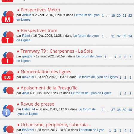
m
u
g
nt
s
lu
e
s
e
ult
Perspectives Métro
le
s
ré
n
er
pl
s
c
o
par
Airbus
» 25 oct. 2016, 11:01 » dans
Le forum de Lyon
1
…
19
20
21
22
o
le
u
a
e
n
en Lignes
n
m
s
g
nt
s
lu
e
ré
e
ult
Perspectives tram
le
s
c
n
er
pl
s
e
o
par
Rémi
» 16 févr. 2008, 11:38 » dans
Le forum de Lyon
1
…
31
32
33
34
o
le
u
a
nt
n
en Lignes
n
m
s
g
s
lu
e
ré
e
ult
Tramway T9 : Charpennes - La Soie
le
s
c
n
er
pl
s
e
o
par
greg59
» 17 août 2021, 20:59 » dans
Le forum de Lyon
1
…
4
5
6
7
o
le
u
a
nt
n
en Lignes
n
m
s
g
s
lu
e
ré
e
ult
Numérotation des lignes
le
s
c
n
er
pl
s
e
o
par
maxc19
» 23 août 2018, 11:37 » dans
Le forum de Lyon en Lignes
1
2
3
o
le
u
a
nt
n
n
m
s
g
s
Apaisement de la Presqu'île
lu
e
ré
e
ult
le
s
c
o
par
Alain
» 11 juin 2022, 09:30 » dans
Le forum de Lyon en Lignes
1
2
3
n
er
pl
s
e
n
o
le
u
a
nt
s
Revue de presse
n
m
s
g
ult
lu
e
ré
o
par
Didier 74
» 30 nov. 2012, 11:10 » dans
Le forum de
1
…
37
38
39
40
e
er
le
s
c
n
Lyon en Lignes
n
le
pl
s
e
s
o
m
u
a
nt
ult
Urbanisme, périphérie, suburbia...
n
e
s
g
er
lu
s
ré
o
par
BBArchi
» 28 mars 2017, 10:39 » dans
Le forum de Lyon
1
2
3
4
5
e
le
le
s