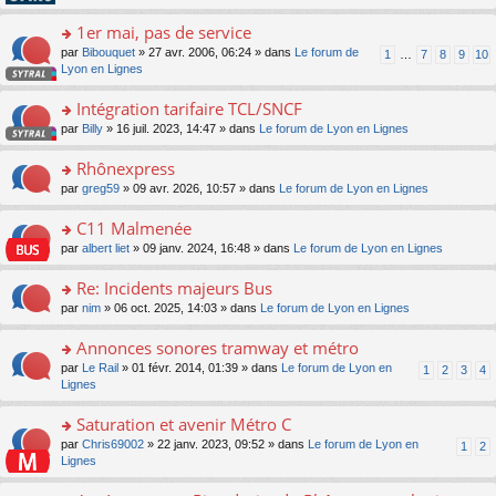
pl
g
s
n
e
u
e
ult
1er mai, pas de service
lu
s
s
n
er
le
s
ré
o
par
Bibouquet
» 27 avr. 2006, 06:24 » dans
Le forum de
1
…
7
8
9
10
o
le
pl
a
c
n
Lyon en Lignes
n
m
u
g
e
s
lu
e
s
e
nt
ult
Intégration tarifaire TCL/SNCF
le
s
ré
n
er
pl
s
c
o
par
Billy
» 16 juil. 2023, 14:47 » dans
Le forum de Lyon en Lignes
o
le
u
a
e
n
n
m
s
g
nt
s
Rhônexpress
lu
e
ré
e
ult
le
s
c
o
par
greg59
» 09 avr. 2026, 10:57 » dans
Le forum de Lyon en Lignes
n
er
pl
s
e
n
o
le
u
a
nt
s
C11 Malmenée
n
m
s
g
ult
lu
e
ré
o
par
albert liet
» 09 janv. 2024, 16:48 » dans
Le forum de Lyon en Lignes
e
er
le
s
c
n
n
le
pl
s
e
s
Re: Incidents majeurs Bus
o
m
u
a
nt
ult
n
e
s
o
par
nim
» 06 oct. 2025, 14:03 » dans
Le forum de Lyon en Lignes
g
er
lu
s
ré
n
e
le
le
s
c
s
Annonces sonores tramway et métro
n
m
pl
a
e
ult
o
e
u
o
par
Le Rail
» 01 févr. 2014, 01:39 » dans
Le forum de Lyon en
1
2
3
4
g
nt
er
n
s
s
n
Lignes
e
le
lu
s
ré
s
n
m
le
a
c
ult
Saturation et avenir Métro C
o
e
pl
g
e
er
n
s
u
o
par
Chris69002
» 22 janv. 2023, 09:52 » dans
Le forum de Lyon en
1
2
e
nt
le
lu
s
s
n
Lignes
n
m
le
a
ré
s
o
e
pl
g
c
ult