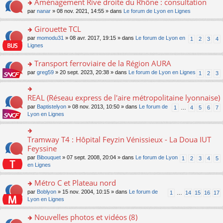
Aménagement Rive droite du Rhône : consultation
n
s
u
e
e
er
lu
s
s
o
par
nanar
» 08 nov. 2021, 14:55 » dans
Le forum de Lyon en Lignes
n
nt
le
le
a
ré
n
o
m
pl
g
c
s
Girouette TCL
n
e
u
e
e
ult
lu
s
s
o
par
momodu31
» 08 avr. 2017, 19:15 » dans
Le forum de Lyon en
1
2
3
4
n
nt
er
le
s
ré
n
Lignes
o
le
pl
a
c
s
n
m
u
g
e
ult
Transport ferroviaire de la Région AURA
lu
e
s
e
nt
er
le
s
ré
o
par
greg59
» 20 sept. 2023, 20:38 » dans
Le forum de Lyon en Lignes
1
2
3
n
le
pl
s
c
n
o
m
u
a
e
s
n
e
s
g
nt
ult
REAL (Réseau express de l'aire métropolitaine lyonnaise)
lu
o
s
ré
e
er
le
n
s
c
par
Baptistelyon
» 08 nov. 2013, 10:50 » dans
Le forum de
1
…
4
5
6
7
n
le
pl
s
a
e
Lyon en Lignes
o
m
u
ult
g
nt
n
e
s
er
e
lu
s
ré
le
n
Tramway T4 : Hôpital Feyzin Vénissieux - La Doua IUT
le
o
s
c
m
o
pl
n
Feyssine
a
e
e
n
u
s
g
nt
s
lu
par
Bibouquet
» 07 sept. 2008, 20:04 » dans
Le forum de Lyon
1
2
3
4
5
s
ult
e
s
le
en Lignes
ré
er
n
a
pl
c
le
o
g
u
Métro C et Plateau nord
e
m
n
e
s
nt
e
lu
o
par
Boblyon
» 15 nov. 2004, 10:15 » dans
Le forum de
1
…
14
15
16
17
n
ré
s
le
n
Lyon en Lignes
o
c
s
pl
s
n
e
a
u
ult
Nouvelles photos et vidéos (8)
lu
nt
g
s
er