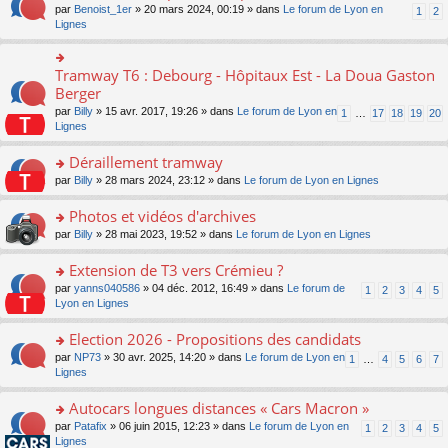
ult
e
s
o
par
Benoist_1er
» 20 mars 2024, 00:19 » dans
Le forum de Lyon en
u
1
2
n
er
nt
s
n
Lignes
s
o
le
a
s
ré
n
m
g
ult
c
lu
e
e
er
e
Tramway T6 : Debourg - Hôpitaux Est - La Doua Gaston
le
o
s
n
le
nt
pl
n
Berger
s
o
m
u
s
a
n
par
Billy
» 15 avr. 2017, 19:26 » dans
Le forum de Lyon en
1
…
17
18
19
20
e
s
ult
g
lu
Lignes
s
ré
er
e
le
s
c
le
n
pl
Déraillement tramway
a
e
m
o
u
g
nt
e
n
o
par
Billy
» 28 mars 2024, 23:12 » dans
Le forum de Lyon en Lignes
s
e
s
lu
n
ré
n
s
le
s
Photos et vidéos d'archives
c
o
a
pl
ult
e
n
o
par
Billy
» 28 mai 2023, 19:52 » dans
Le forum de Lyon en Lignes
g
u
er
nt
lu
n
e
s
le
le
s
Extension de T3 vers Crémieu ?
n
ré
m
pl
ult
o
c
e
o
par
yanns040586
» 04 déc. 2012, 16:49 » dans
Le forum de
1
2
3
4
5
u
er
n
e
s
n
Lyon en Lignes
s
le
lu
nt
s
s
ré
m
le
a
ult
Election 2026 - Propositions des candidats
c
e
pl
g
er
e
s
o
par
NP73
» 30 avr. 2025, 14:20 » dans
Le forum de Lyon en
u
1
…
4
5
6
7
e
le
nt
s
n
Lignes
s
n
m
a
s
ré
o
e
g
ult
c
Autocars longues distances « Cars Macron »
n
s
e
er
e
lu
s
o
par
Patafix
» 06 juin 2015, 12:23 » dans
Le forum de Lyon en
1
2
3
4
5
n
le
nt
le
a
n
Lignes
o
m