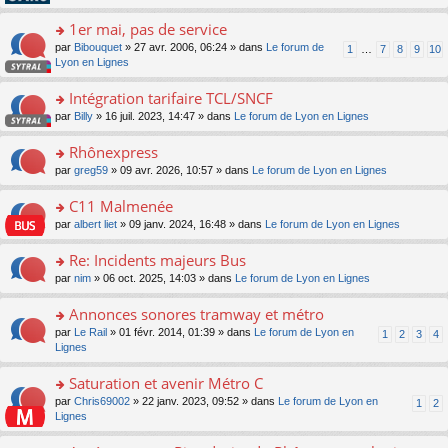
pl
g
s
n
e
u
e
ult
1er mai, pas de service
lu
s
s
n
er
le
s
ré
o
par
Bibouquet
» 27 avr. 2006, 06:24 » dans
Le forum de
1
…
7
8
9
10
o
le
pl
a
c
n
Lyon en Lignes
n
m
u
g
e
s
lu
e
s
e
nt
ult
Intégration tarifaire TCL/SNCF
le
s
ré
n
er
pl
s
c
o
par
Billy
» 16 juil. 2023, 14:47 » dans
Le forum de Lyon en Lignes
o
le
u
a
e
n
n
m
s
g
nt
s
Rhônexpress
lu
e
ré
e
ult
le
s
c
o
par
greg59
» 09 avr. 2026, 10:57 » dans
Le forum de Lyon en Lignes
n
er
pl
s
e
n
o
le
u
a
nt
s
C11 Malmenée
n
m
s
g
ult
lu
e
ré
o
par
albert liet
» 09 janv. 2024, 16:48 » dans
Le forum de Lyon en Lignes
e
er
le
s
c
n
n
le
pl
s
e
s
Re: Incidents majeurs Bus
o
m
u
a
nt
ult
n
e
s
o
par
nim
» 06 oct. 2025, 14:03 » dans
Le forum de Lyon en Lignes
g
er
lu
s
ré
n
e
le
le
s
c
s
Annonces sonores tramway et métro
n
m
pl
a
e
ult
o
e
u
o
par
Le Rail
» 01 févr. 2014, 01:39 » dans
Le forum de Lyon en
1
2
3
4
g
nt
er
n
s
s
n
Lignes
e
le
lu
s
ré
s
n
m
le
a
c
ult
Saturation et avenir Métro C
o
e
pl
g
e
er
n
s
u
o
par
Chris69002
» 22 janv. 2023, 09:52 » dans
Le forum de Lyon en
1
2
e
nt
le
lu
s
s
n
Lignes
n
m
le
a
ré
s
o
e
pl
g
c
ult