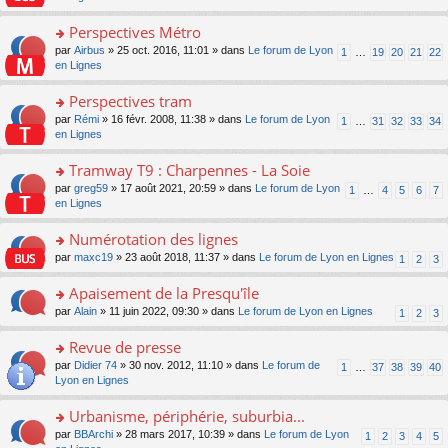
m
u
g
nt
s
lu
e
s
e
ult
Perspectives Métro
le
s
ré
n
er
pl
s
c
o
par
Airbus
» 25 oct. 2016, 11:01 » dans
Le forum de Lyon
1
…
19
20
21
22
o
le
u
a
e
n
en Lignes
n
m
s
g
nt
s
lu
e
ré
e
ult
Perspectives tram
le
s
c
n
er
pl
s
e
o
par
Rémi
» 16 févr. 2008, 11:38 » dans
Le forum de Lyon
1
…
31
32
33
34
o
le
u
a
nt
n
en Lignes
n
m
s
g
s
lu
e
ré
e
ult
Tramway T9 : Charpennes - La Soie
le
s
c
n
er
pl
s
e
o
par
greg59
» 17 août 2021, 20:59 » dans
Le forum de Lyon
1
…
4
5
6
7
o
le
u
a
nt
n
en Lignes
n
m
s
g
s
lu
e
ré
e
ult
Numérotation des lignes
le
s
c
n
er
pl
s
e
o
par
maxc19
» 23 août 2018, 11:37 » dans
Le forum de Lyon en Lignes
1
2
3
o
le
u
a
nt
n
n
m
s
g
s
Apaisement de la Presqu'île
lu
e
ré
e
ult
le
s
c
o
par
Alain
» 11 juin 2022, 09:30 » dans
Le forum de Lyon en Lignes
1
2
3
n
er
pl
s
e
n
o
le
u
a
nt
s
Revue de presse
n
m
s
g
ult
lu
e
ré
o
par
Didier 74
» 30 nov. 2012, 11:10 » dans
Le forum de
1
…
37
38
39
40
e
er
le
s
c
n
Lyon en Lignes
n
le
pl
s
e
s
o
m
u
a
nt
ult
Urbanisme, périphérie, suburbia...
n
e
s
g
er
lu
s
ré
o
par
BBArchi
» 28 mars 2017, 10:39 » dans
Le forum de Lyon
1
2
3
4
5
e
le
le
s