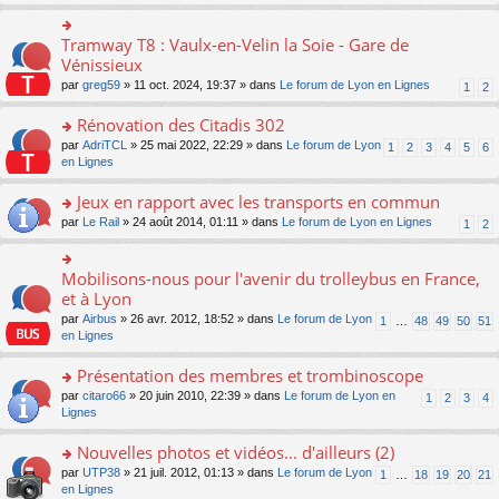
s
ult
er
Tramway T8 : Vaulx-en-Velin la Soie - Gare de
o
le
n
Vénissieux
m
s
par
greg59
» 11 oct. 2024, 19:37 » dans
Le forum de Lyon en Lignes
1
2
e
ult
s
er
Rénovation des Citadis 302
s
le
a
m
o
par
AdriTCL
» 25 mai 2022, 22:29 » dans
Le forum de Lyon
1
2
3
4
5
6
g
e
n
en Lignes
e
s
s
n
s
ult
Jeux en rapport avec les transports en commun
o
a
er
n
o
par
Le Rail
» 24 août 2014, 01:11 » dans
Le forum de Lyon en Lignes
1
2
g
le
lu
n
e
m
le
s
n
e
pl
ult
Mobilisons-nous pour l'avenir du trolleybus en France,
o
o
s
u
er
n
n
et à Lyon
s
s
le
lu
s
a
par
Airbus
» 26 avr. 2012, 18:52 » dans
Le forum de Lyon
1
…
48
49
50
51
ré
m
le
ult
g
en Lignes
c
e
pl
er
e
e
s
u
le
n
Présentation des membres et trombinoscope
nt
s
s
m
o
a
ré
e
n
o
par
citaro66
» 20 juin 2010, 22:39 » dans
Le forum de Lyon en
1
2
3
4
g
c
s
lu
n
Lignes
e
e
s
le
s
n
nt
a
pl
ult
Nouvelles photos et vidéos... d'ailleurs (2)
o
g
u
er
n
o
par
UTP38
» 21 juil. 2012, 01:13 » dans
Le forum de Lyon
1
…
18
19
20
21
e
s
le
lu
n
en Lignes
n
ré
m