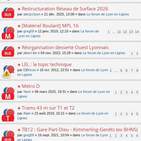
le
s
o
c
e
pl
ult
Restructuration Réseau de Surface 2026
n
e
s
u
er
lu
nt
s
o
par
alecjcclyon
» 21 déc. 2025, 13:08 » dans
Le forum de Lyon en Lignes
s
le
le
a
n
ré
m
pl
g
s
[Matériel Roulant] MPL 16
c
e
u
e
ult
e
s
o
par
greg59
» 12 janv. 2019, 12:10 » dans
Le forum de
s
1
…
11
12
13
14
n
er
nt
s
n
Lyon en Lignes
ré
o
le
a
s
c
n
m
g
ult
e
Réorganisation desserte Ouest Lyonnais
lu
e
e
er
nt
le
s
o
par
albert liet
» 04 nov. 2023, 15:28 » dans
Le forum de Lyon en Lignes
1
2
n
le
pl
s
n
o
m
u
a
s
LEL : le topic technique
n
e
s
g
ult
lu
s
ré
o
par
ElBricou
» 16 oct. 2012, 22:51 » dans
Le forum de Lyon
1
…
5
6
7
8
e
er
le
s
c
n
en Lignes
n
le
pl
a
e
s
o
m
u
g
nt
ult
Métro D
n
e
s
e
er
lu
s
ré
o
par
Yann
» 06 mars 2015, 19:31 » dans
Le forum de Lyon en
1
2
3
4
5
n
le
le
s
c
n
Lignes
o
m
pl
a
e
s
n
e
u
g
nt
ult
Trams 43 m sur T1 et T2
lu
s
s
e
er
le
s
ré
o
par
Alain
» 23 août 2019, 16:21 » dans
Le forum de Lyon en
1
2
3
4
5
n
le
pl
a
c
n
Lignes
o
m
u
g
e
s
n
e
s
e
nt
ult
TB12 : Gare Part-Dieu - Kimmerling-Genêts (ex BHNS)
lu
s
ré
n
er
le
s
c
o
par
greg59
» 16 sept. 2021, 10:54 » dans
Le forum de Lyon
1
2
3
4
5
6
o
le
pl
a
e
n
en Lignes
n