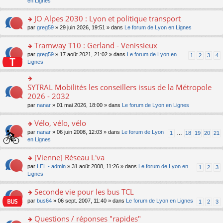
c
n
en Lignes
n
m
pl
a
e
s
o
e
u
g
nt
ult
JO Alpes 2030 : Lyon et politique transport
n
s
s
e
er
lu
s
ré
o
par
greg59
» 29 juin 2026, 19:51 » dans
Le forum de Lyon en Lignes
n
le
le
a
c
n
o
m
pl
g
e
s
Tramway T10 : Gerland - Venissieux
n
e
u
e
nt
ult
lu
s
s
o
par
greg59
» 17 août 2021, 21:02 » dans
Le forum de Lyon en
1
2
3
4
n
er
le
s
ré
n
Lignes
o
le
pl
a
c
s
n
m
u
g
e
ult
lu
e
s
e
nt
er
SYTRAL Mobilités les conseillers issus de la Métropole
le
o
s
ré
n
le
pl
n
2026 - 2032
s
c
o
m
u
s
a
e
n
par
nanar
» 01 mai 2026, 18:00 » dans
Le forum de Lyon en Lignes
e
s
ult
g
nt
lu
s
ré
er
e
le
Vélo, vélo, vélo
s
c
le
n
pl
a
e
m
o
o
par
nanar
» 06 juin 2008, 12:03 » dans
Le forum de Lyon
1
…
18
19
20
21
u
g
nt
e
n
n
en Lignes
s
e
s
lu
s
ré
n
s
le
ult
[Vienne] Réseau L'va
c
o
a
pl
er
e
n
o
par
LEL - admin
» 31 août 2008, 11:26 » dans
Le forum de Lyon en
1
2
3
g
u
le
nt
lu
n
Lignes
e
s
m
le
s
n
ré
e
pl
ult
Seconde vie pour les bus TCL
o
c
s
u
er
n
e
s
o
par
bus64
» 06 sept. 2007, 11:40 » dans
Le forum de Lyon en Lignes
1
2
3
s
le
lu
nt
a
n
ré
m
le
g
s
Questions / réponses "rapides"
c
e
pl
e