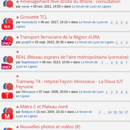
Aménagement Rive droite du Rhône : consultation
n
s
u
e
e
er
lu
s
s
o
par
nanar
» 08 nov. 2021, 14:55 » dans
Le forum de Lyon en Lignes
n
nt
le
le
a
ré
n
o
m
pl
g
c
s
Girouette TCL
n
e
u
e
e
ult
lu
s
s
o
par
momodu31
» 08 avr. 2017, 19:15 » dans
Le forum de Lyon en
1
2
3
4
n
nt
er
le
s
ré
n
Lignes
o
le
pl
a
c
s
n
m
u
g
e
ult
Transport ferroviaire de la Région AURA
lu
e
s
e
nt
er
le
s
ré
o
par
greg59
» 20 sept. 2023, 20:38 » dans
Le forum de Lyon en Lignes
1
2
3
n
le
pl
s
c
n
o
m
u
a
e
s
n
e
s
g
nt
ult
REAL (Réseau express de l'aire métropolitaine lyonnaise)
lu
o
s
ré
e
er
le
n
s
c
par
Baptistelyon
» 08 nov. 2013, 10:50 » dans
Le forum de
1
…
4
5
6
7
n
le
pl
s
a
e
Lyon en Lignes
o
m
u
ult
g
nt
n
e
s
er
e
lu
s
ré
le
n
Tramway T4 : Hôpital Feyzin Vénissieux - La Doua IUT
le
o
s
c
m
o
pl
n
Feyssine
a
e
e
n
u
s
g
nt
s
lu
par
Bibouquet
» 07 sept. 2008, 20:04 » dans
Le forum de Lyon
1
2
3
4
5
s
ult
e
s
le
en Lignes
ré
er
n
a
pl
c
le
o
g
u
Métro C et Plateau nord
e
m
n
e
s
nt
e
lu
o
par
Boblyon
» 15 nov. 2004, 10:15 » dans
Le forum de
1
…
14
15
16
17
n
ré
s
le
n
Lyon en Lignes
o
c
s
pl
s
n
e
a
u
ult
Nouvelles photos et vidéos (8)
lu
nt
g
s
er