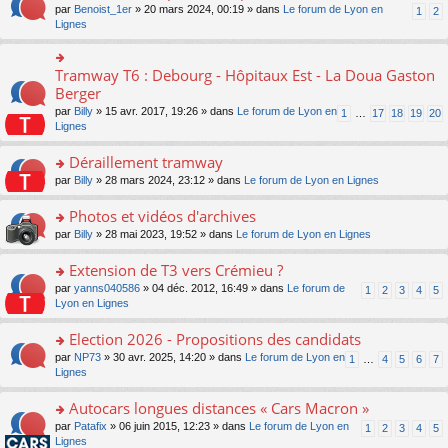
ult
e
s
o
par
Benoist_1er
» 20 mars 2024, 00:19 » dans
Le forum de Lyon en
u
1
2
n
er
nt
s
n
Lignes
s
o
le
a
s
ré
n
m
g
ult
c
lu
e
e
er
e
Tramway T6 : Debourg - Hôpitaux Est - La Doua Gaston
le
o
s
n
le
nt
pl
n
Berger
s
o
m
u
s
a
n
par
Billy
» 15 avr. 2017, 19:26 » dans
Le forum de Lyon en
1
…
17
18
19
20
e
s
ult
g
lu
Lignes
s
ré
er
e
le
s
c
le
n
pl
Déraillement tramway
a
e
m
o
u
g
nt
e
n
o
par
Billy
» 28 mars 2024, 23:12 » dans
Le forum de Lyon en Lignes
s
e
s
lu
n
ré
n
s
le
s
Photos et vidéos d'archives
c
o
a
pl
ult
e
n
o
par
Billy
» 28 mai 2023, 19:52 » dans
Le forum de Lyon en Lignes
g
u
er
nt
lu
n
e
s
le
le
s
Extension de T3 vers Crémieu ?
n
ré
m
pl
ult
o
c
e
o
par
yanns040586
» 04 déc. 2012, 16:49 » dans
Le forum de
1
2
3
4
5
u
er
n
e
s
n
Lyon en Lignes
s
le
lu
nt
s
s
ré
m
le
a
ult
Election 2026 - Propositions des candidats
c
e
pl
g
er
e
s
o
par
NP73
» 30 avr. 2025, 14:20 » dans
Le forum de Lyon en
u
1
…
4
5
6
7
e
le
nt
s
n
Lignes
s
n
m
a
s
ré
o
e
g
ult
c
Autocars longues distances « Cars Macron »
n
s
e
er
e
lu
s
o
par
Patafix
» 06 juin 2015, 12:23 » dans
Le forum de Lyon en
1
2
3
4
5
n
le
nt
le
a
n
Lignes
o
m