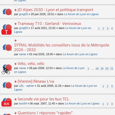
c
n
en Lignes
n
m
pl
a
e
s
o
e
u
g
nt
ult
JO Alpes 2030 : Lyon et politique transport
n
s
s
e
er
lu
s
ré
o
par
greg59
» 29 juin 2026, 19:51 » dans
Le forum de Lyon en Lignes
n
le
le
a
c
n
o
m
pl
g
e
s
Tramway T10 : Gerland - Venissieux
n
e
u
e
nt
ult
lu
s
s
o
par
greg59
» 17 août 2021, 21:02 » dans
Le forum de Lyon en
1
2
3
4
n
er
le
s
ré
n
Lignes
o
le
pl
a
c
s
n
m
u
g
e
ult
lu
e
s
e
nt
er
SYTRAL Mobilités les conseillers issus de la Métropole
le
o
s
ré
n
le
pl
n
2026 - 2032
s
c
o
m
u
s
a
e
n
par
nanar
» 01 mai 2026, 18:00 » dans
Le forum de Lyon en Lignes
e
s
ult
g
nt
lu
s
ré
er
e
le
Vélo, vélo, vélo
s
c
le
n
pl
a
e
m
o
o
par
nanar
» 06 juin 2008, 12:03 » dans
Le forum de Lyon
1
…
18
19
20
21
u
g
nt
e
n
n
en Lignes
s
e
s
lu
s
ré
n
s
le
ult
[Vienne] Réseau L'va
c
o
a
pl
er
e
n
o
par
LEL - admin
» 31 août 2008, 11:26 » dans
Le forum de Lyon en
1
2
3
g
u
le
nt
lu
n
Lignes
e
s
m
le
s
n
ré
e
pl
ult
Seconde vie pour les bus TCL
o
c
s
u
er
n
e
s
o
par
bus64
» 06 sept. 2007, 11:40 » dans
Le forum de Lyon en Lignes
1
2
3
s
le
lu
nt
a
n
ré
m
le
g
s
Questions / réponses "rapides"
c
e
pl
e