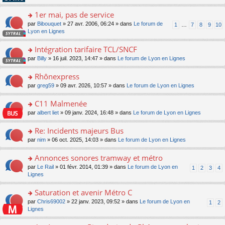
pl
g
s
n
e
u
e
ult
1er mai, pas de service
lu
s
s
n
er
le
s
ré
o
par
Bibouquet
» 27 avr. 2006, 06:24 » dans
Le forum de
1
…
7
8
9
10
o
le
pl
a
c
n
Lyon en Lignes
n
m
u
g
e
s
lu
e
s
e
nt
ult
Intégration tarifaire TCL/SNCF
le
s
ré
n
er
pl
s
c
o
par
Billy
» 16 juil. 2023, 14:47 » dans
Le forum de Lyon en Lignes
o
le
u
a
e
n
n
m
s
g
nt
s
Rhônexpress
lu
e
ré
e
ult
le
s
c
o
par
greg59
» 09 avr. 2026, 10:57 » dans
Le forum de Lyon en Lignes
n
er
pl
s
e
n
o
le
u
a
nt
s
C11 Malmenée
n
m
s
g
ult
lu
e
ré
o
par
albert liet
» 09 janv. 2024, 16:48 » dans
Le forum de Lyon en Lignes
e
er
le
s
c
n
n
le
pl
s
e
s
Re: Incidents majeurs Bus
o
m
u
a
nt
ult
n
e
s
o
par
nim
» 06 oct. 2025, 14:03 » dans
Le forum de Lyon en Lignes
g
er
lu
s
ré
n
e
le
le
s
c
s
Annonces sonores tramway et métro
n
m
pl
a
e
ult
o
e
u
o
par
Le Rail
» 01 févr. 2014, 01:39 » dans
Le forum de Lyon en
1
2
3
4
g
nt
er
n
s
s
n
Lignes
e
le
lu
s
ré
s
n
m
le
a
c
ult
Saturation et avenir Métro C
o
e
pl
g
e
er
n
s
u
o
par
Chris69002
» 22 janv. 2023, 09:52 » dans
Le forum de Lyon en
1
2
e
nt
le
lu
s
s
n
Lignes
n
m
le
a
ré
s
o
e
pl
g
c
ult