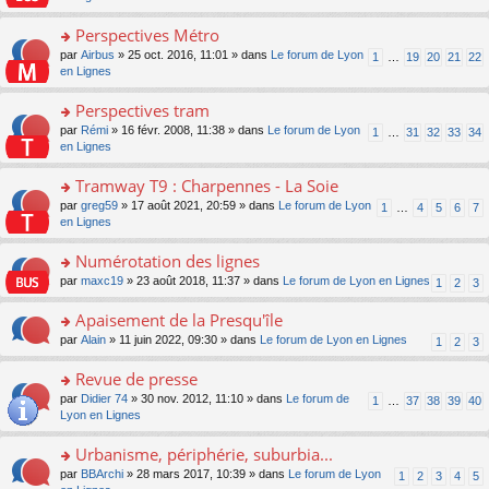
m
u
g
nt
s
lu
e
s
e
ult
Perspectives Métro
le
s
ré
n
er
pl
s
c
o
par
Airbus
» 25 oct. 2016, 11:01 » dans
Le forum de Lyon
1
…
19
20
21
22
o
le
u
a
e
n
en Lignes
n
m
s
g
nt
s
lu
e
ré
e
ult
Perspectives tram
le
s
c
n
er
pl
s
e
o
par
Rémi
» 16 févr. 2008, 11:38 » dans
Le forum de Lyon
1
…
31
32
33
34
o
le
u
a
nt
n
en Lignes
n
m
s
g
s
lu
e
ré
e
ult
Tramway T9 : Charpennes - La Soie
le
s
c
n
er
pl
s
e
o
par
greg59
» 17 août 2021, 20:59 » dans
Le forum de Lyon
1
…
4
5
6
7
o
le
u
a
nt
n
en Lignes
n
m
s
g
s
lu
e
ré
e
ult
Numérotation des lignes
le
s
c
n
er
pl
s
e
o
par
maxc19
» 23 août 2018, 11:37 » dans
Le forum de Lyon en Lignes
1
2
3
o
le
u
a
nt
n
n
m
s
g
s
Apaisement de la Presqu'île
lu
e
ré
e
ult
le
s
c
o
par
Alain
» 11 juin 2022, 09:30 » dans
Le forum de Lyon en Lignes
1
2
3
n
er
pl
s
e
n
o
le
u
a
nt
s
Revue de presse
n
m
s
g
ult
lu
e
ré
o
par
Didier 74
» 30 nov. 2012, 11:10 » dans
Le forum de
1
…
37
38
39
40
e
er
le
s
c
n
Lyon en Lignes
n
le
pl
s
e
s
o
m
u
a
nt
ult
Urbanisme, périphérie, suburbia...
n
e
s
g
er
lu
s
ré
o
par
BBArchi
» 28 mars 2017, 10:39 » dans
Le forum de Lyon
1
2
3
4
5
e
le
le
s