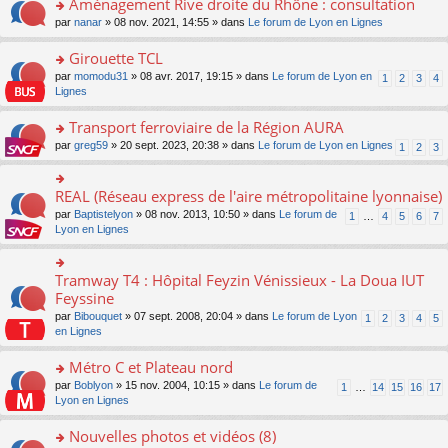
Aménagement Rive droite du Rhône : consultation
n
s
u
e
e
er
lu
s
s
o
par
nanar
» 08 nov. 2021, 14:55 » dans
Le forum de Lyon en Lignes
n
nt
le
le
a
ré
n
o
m
pl
g
c
s
Girouette TCL
n
e
u
e
e
ult
lu
s
s
o
par
momodu31
» 08 avr. 2017, 19:15 » dans
Le forum de Lyon en
1
2
3
4
n
nt
er
le
s
ré
n
Lignes
o
le
pl
a
c
s
n
m
u
g
e
ult
Transport ferroviaire de la Région AURA
lu
e
s
e
nt
er
le
s
ré
o
par
greg59
» 20 sept. 2023, 20:38 » dans
Le forum de Lyon en Lignes
1
2
3
n
le
pl
s
c
n
o
m
u
a
e
s
n
e
s
g
nt
ult
REAL (Réseau express de l'aire métropolitaine lyonnaise)
lu
o
s
ré
e
er
le
n
s
c
par
Baptistelyon
» 08 nov. 2013, 10:50 » dans
Le forum de
1
…
4
5
6
7
n
le
pl
s
a
e
Lyon en Lignes
o
m
u
ult
g
nt
n
e
s
er
e
lu
s
ré
le
n
Tramway T4 : Hôpital Feyzin Vénissieux - La Doua IUT
le
o
s
c
m
o
pl
n
Feyssine
a
e
e
n
u
s
g
nt
s
lu
par
Bibouquet
» 07 sept. 2008, 20:04 » dans
Le forum de Lyon
1
2
3
4
5
s
ult
e
s
le
en Lignes
ré
er
n
a
pl
c
le
o
g
u
Métro C et Plateau nord
e
m
n
e
s
nt
e
lu
o
par
Boblyon
» 15 nov. 2004, 10:15 » dans
Le forum de
1
…
14
15
16
17
n
ré
s
le
n
Lyon en Lignes
o
c
s
pl
s
n
e
a
u
ult
Nouvelles photos et vidéos (8)
lu
nt
g
s
er