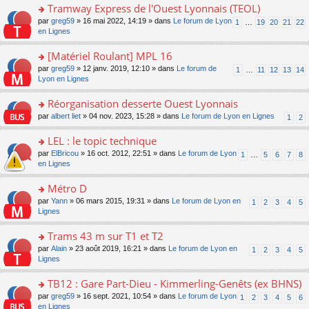
pl
g
s
Tramway Express de l'Ouest Lyonnais (TEOL)
c
e
u
e
ult
e
s
o
par
greg59
» 16 mai 2022, 14:19 » dans
Le forum de Lyon
s
1
…
19
20
21
22
n
er
nt
s
n
en Lignes
ré
o
le
a
s
c
n
m
g
ult
e
[Matériel Roulant] MPL 16
lu
e
e
er
nt
le
s
o
par
greg59
» 12 janv. 2019, 12:10 » dans
Le forum de
1
…
11
12
13
14
n
le
pl
s
n
Lyon en Lignes
o
m
u
a
s
n
e
s
g
ult
Réorganisation desserte Ouest Lyonnais
lu
s
ré
e
er
le
s
c
o
par
albert liet
» 04 nov. 2023, 15:28 » dans
Le forum de Lyon en Lignes
1
2
n
le
pl
a
e
n
o
m
u
g
nt
s
LEL : le topic technique
n
e
s
e
ult
lu
s
ré
o
par
ElBricou
» 16 oct. 2012, 22:51 » dans
Le forum de Lyon
1
…
5
6
7
8
n
er
le
s
c
n
en Lignes
o
le
pl
a
e
s
n
m
u
g
nt
ult
Métro D
lu
e
s
e
er
le
s
ré
o
par
Yann
» 06 mars 2015, 19:31 » dans
Le forum de Lyon en
1
2
3
4
5
n
le
pl
s
c
n
Lignes
o
m
u
a
e
s
n
e
s
g
nt
ult
Trams 43 m sur T1 et T2
lu
s
ré
e
er
le
s
c
o
par
Alain
» 23 août 2019, 16:21 » dans
Le forum de Lyon en
1
2
3
4
5
n
le
pl
a
e
n
Lignes
o
m
u
g
nt
s
n
e
s
e
ult
TB12 : Gare Part-Dieu - Kimmerling-Genêts (ex BHNS)
lu
s
ré
n
er
le
s
c
o
par
greg59
» 16 sept. 2021, 10:54 » dans
Le forum de Lyon
1
2
3
4
5
6
o
le
pl
a
e
n
en Lignes
n