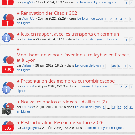
s
par
greg59
» 11 oct. 2024, 19:37 » dans
Le forum de Lyon en Lignes
1
2
ult
er
Rénovation des Citadis 302
le
m
o
par
AdriTCL
» 25 mai 2022, 22:29 » dans
Le forum de Lyon
1
2
3
4
5
6
e
n
en Lignes
s
s
s
ult
Jeux en rapport avec les transports en commun
a
er
o
par
Le Rail
» 24 août 2014, 01:11 » dans
Le forum de Lyon en Lignes
1
2
g
le
n
e
m
s
n
e
ult
Mobilisons-nous pour l'avenir du trolleybus en France,
o
o
s
er
n
n
et à Lyon
s
le
lu
s
a
par
Airbus
» 26 avr. 2012, 18:52 » dans
Le forum de Lyon
1
…
48
49
50
51
m
le
ult
g
en Lignes
e
pl
er
e
s
u
le
n
Présentation des membres et trombinoscope
s
s
m
o
a
ré
e
n
o
par
citaro66
» 20 juin 2010, 22:39 » dans
Le forum de Lyon en
1
2
3
4
g
c
s
lu
n
Lignes
e
e
s
le
s
n
nt
a
pl
ult
Nouvelles photos et vidéos... d'ailleurs (2)
o
g
u
er
n
o
par
UTP38
» 21 juil. 2012, 01:13 » dans
Le forum de Lyon
1
…
18
19
20
21
e
s
le
lu
n
en Lignes
n
ré
m
le
s
o
c
e
pl
ult
Restructuration Réseau de Surface 2026
n
e
s
u
er
lu
nt
s
o
par
alecjcclyon
» 21 déc. 2025, 13:08 » dans
Le forum de Lyon en Lignes
s
le
le
a
n
ré
m