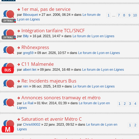
pl
g
s
n
e
u
e
ult
1er mai, pas de service
lu
s
s
n
er
le
s
ré
o
par
Bibouquet
» 27 avr. 2006, 06:24 » dans
Le forum de
1
…
7
8
9
10
o
le
pl
a
c
n
Lyon en Lignes
n
m
u
g
e
s
lu
e
s
e
nt
ult
Intégration tarifaire TCL/SNCF
le
s
ré
n
er
pl
s
c
o
par
Billy
» 16 juil. 2023, 14:47 » dans
Le forum de Lyon en Lignes
o
le
u
a
e
n
n
m
s
g
nt
s
Rhônexpress
lu
e
ré
e
ult
le
s
c
o
par
greg59
» 09 avr. 2026, 10:57 » dans
Le forum de Lyon en Lignes
n
er
pl
s
e
n
o
le
u
a
nt
s
C11 Malmenée
n
m
s
g
ult
lu
e
ré
o
par
albert liet
» 09 janv. 2024, 16:48 » dans
Le forum de Lyon en Lignes
e
er
le
s
c
n
n
le
pl
s
e
s
Re: Incidents majeurs Bus
o
m
u
a
nt
ult
n
e
s
o
par
nim
» 06 oct. 2025, 14:03 » dans
Le forum de Lyon en Lignes
g
er
lu
s
ré
n
e
le
le
s
c
s
Annonces sonores tramway et métro
n
m
pl
a
e
ult
o
e
u
o
par
Le Rail
» 01 févr. 2014, 01:39 » dans
Le forum de Lyon en
1
2
3
4
g
nt
er
n
s
s
n
Lignes
e
le
lu
s
ré
s
n
m
le
a
c
ult
Saturation et avenir Métro C
o
e
pl
g
e
er
n
s
u
o
par
Chris69002
» 22 janv. 2023, 09:52 » dans
Le forum de Lyon en
1
2
e
nt
le
lu
s
s
n
Lignes
n
m
le
a
ré
s
o
e
pl
g
c
ult