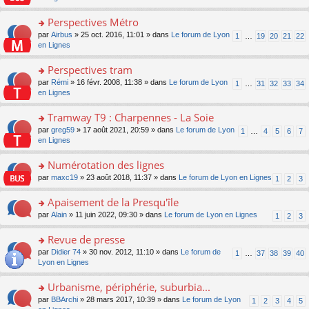
m
u
g
nt
s
lu
e
s
e
ult
Perspectives Métro
le
s
ré
n
er
pl
s
c
o
par
Airbus
» 25 oct. 2016, 11:01 » dans
Le forum de Lyon
1
…
19
20
21
22
o
le
u
a
e
n
en Lignes
n
m
s
g
nt
s
lu
e
ré
e
ult
Perspectives tram
le
s
c
n
er
pl
s
e
o
par
Rémi
» 16 févr. 2008, 11:38 » dans
Le forum de Lyon
1
…
31
32
33
34
o
le
u
a
nt
n
en Lignes
n
m
s
g
s
lu
e
ré
e
ult
Tramway T9 : Charpennes - La Soie
le
s
c
n
er
pl
s
e
o
par
greg59
» 17 août 2021, 20:59 » dans
Le forum de Lyon
1
…
4
5
6
7
o
le
u
a
nt
n
en Lignes
n
m
s
g
s
lu
e
ré
e
ult
Numérotation des lignes
le
s
c
n
er
pl
s
e
o
par
maxc19
» 23 août 2018, 11:37 » dans
Le forum de Lyon en Lignes
1
2
3
o
le
u
a
nt
n
n
m
s
g
s
Apaisement de la Presqu'île
lu
e
ré
e
ult
le
s
c
o
par
Alain
» 11 juin 2022, 09:30 » dans
Le forum de Lyon en Lignes
1
2
3
n
er
pl
s
e
n
o
le
u
a
nt
s
Revue de presse
n
m
s
g
ult
lu
e
ré
o
par
Didier 74
» 30 nov. 2012, 11:10 » dans
Le forum de
1
…
37
38
39
40
e
er
le
s
c
n
Lyon en Lignes
n
le
pl
s
e
s
o
m
u
a
nt
ult
Urbanisme, périphérie, suburbia...
n
e
s
g
er
lu
s
ré
o
par
BBArchi
» 28 mars 2017, 10:39 » dans
Le forum de Lyon
1
2
3
4
5
e
le
le
s