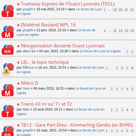
pl
g
s
Tramway Express de l'Ouest Lyonnais (TEOL)
c
e
u
e
ult
e
s
o
par
greg59
» 16 mai 2022, 14:19 » dans
Le forum de Lyon
s
1
…
19
20
21
22
n
er
nt
s
n
en Lignes
ré
o
le
a
s
c
n
m
g
ult
e
[Matériel Roulant] MPL 16
lu
e
e
er
nt
le
s
o
par
greg59
» 12 janv. 2019, 12:10 » dans
Le forum de
1
…
11
12
13
14
n
le
pl
s
n
Lyon en Lignes
o
m
u
a
s
n
e
s
g
ult
Réorganisation desserte Ouest Lyonnais
lu
s
ré
e
er
le
s
c
o
par
albert liet
» 04 nov. 2023, 15:28 » dans
Le forum de Lyon en Lignes
1
2
n
le
pl
a
e
n
o
m
u
g
nt
s
LEL : le topic technique
n
e
s
e
ult
lu
s
ré
o
par
ElBricou
» 16 oct. 2012, 22:51 » dans
Le forum de Lyon
1
…
5
6
7
8
n
er
le
s
c
n
en Lignes
o
le
pl
a
e
s
n
m
u
g
nt
ult
Métro D
lu
e
s
e
er
le
s
ré
o
par
Yann
» 06 mars 2015, 19:31 » dans
Le forum de Lyon en
1
2
3
4
5
n
le
pl
s
c
n
Lignes
o
m
u
a
e
s
n
e
s
g
nt
ult
Trams 43 m sur T1 et T2
lu
s
ré
e
er
le
s
c
o
par
Alain
» 23 août 2019, 16:21 » dans
Le forum de Lyon en
1
2
3
4
5
n
le
pl
a
e
n
Lignes
o
m
u
g
nt
s
n
e
s
e
ult
TB12 : Gare Part-Dieu - Kimmerling-Genêts (ex BHNS)
lu
s
ré
n
er
le
s
c
o
par
greg59
» 16 sept. 2021, 10:54 » dans
Le forum de Lyon
1
2
3
4
5
6
o
le
pl
a
e
n
en Lignes
n