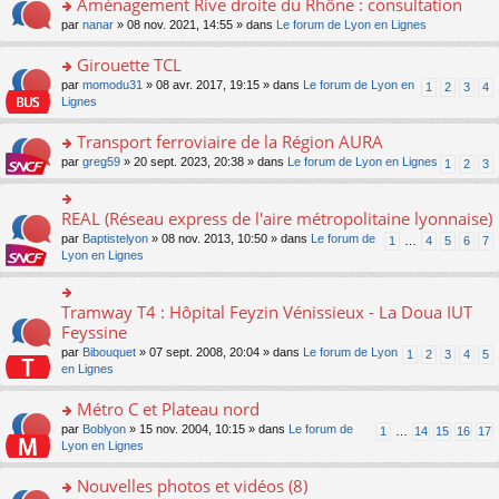
Aménagement Rive droite du Rhône : consultation
n
s
u
e
e
er
lu
s
s
o
par
nanar
» 08 nov. 2021, 14:55 » dans
Le forum de Lyon en Lignes
n
nt
le
le
a
ré
n
o
m
pl
g
c
s
Girouette TCL
n
e
u
e
e
ult
lu
s
s
o
par
momodu31
» 08 avr. 2017, 19:15 » dans
Le forum de Lyon en
1
2
3
4
n
nt
er
le
s
ré
n
Lignes
o
le
pl
a
c
s
n
m
u
g
e
ult
Transport ferroviaire de la Région AURA
lu
e
s
e
nt
er
le
s
ré
o
par
greg59
» 20 sept. 2023, 20:38 » dans
Le forum de Lyon en Lignes
1
2
3
n
le
pl
s
c
n
o
m
u
a
e
s
n
e
s
g
nt
ult
REAL (Réseau express de l'aire métropolitaine lyonnaise)
lu
o
s
ré
e
er
le
n
s
c
par
Baptistelyon
» 08 nov. 2013, 10:50 » dans
Le forum de
1
…
4
5
6
7
n
le
pl
s
a
e
Lyon en Lignes
o
m
u
ult
g
nt
n
e
s
er
e
lu
s
ré
le
n
Tramway T4 : Hôpital Feyzin Vénissieux - La Doua IUT
le
o
s
c
m
o
pl
n
Feyssine
a
e
e
n
u
s
g
nt
s
lu
par
Bibouquet
» 07 sept. 2008, 20:04 » dans
Le forum de Lyon
1
2
3
4
5
s
ult
e
s
le
en Lignes
ré
er
n
a
pl
c
le
o
g
u
Métro C et Plateau nord
e
m
n
e
s
nt
e
lu
o
par
Boblyon
» 15 nov. 2004, 10:15 » dans
Le forum de
1
…
14
15
16
17
n
ré
s
le
n
Lyon en Lignes
o
c
s
pl
s
n
e
a
u
ult
Nouvelles photos et vidéos (8)
lu
nt
g
s
er