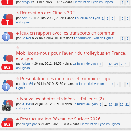
s
par
greg59
» 11 oct. 2024, 19:37 » dans
Le forum de Lyon en Lignes
1
2
ult
er
Rénovation des Citadis 302
le
m
o
par
AdriTCL
» 25 mai 2022, 22:29 » dans
Le forum de Lyon
1
2
3
4
5
6
e
n
en Lignes
s
s
s
ult
Jeux en rapport avec les transports en commun
a
er
o
par
Le Rail
» 24 août 2014, 01:11 » dans
Le forum de Lyon en Lignes
1
2
g
le
n
e
m
s
n
e
ult
Mobilisons-nous pour l'avenir du trolleybus en France,
o
o
s
er
n
n
et à Lyon
s
le
lu
s
a
par
Airbus
» 26 avr. 2012, 18:52 » dans
Le forum de Lyon
1
…
48
49
50
51
m
le
ult
g
en Lignes
e
pl
er
e
s
u
le
n
Présentation des membres et trombinoscope
s
s
m
o
a
ré
e
n
o
par
citaro66
» 20 juin 2010, 22:39 » dans
Le forum de Lyon en
1
2
3
4
g
c
s
lu
n
Lignes
e
e
s
le
s
n
nt
a
pl
ult
Nouvelles photos et vidéos... d'ailleurs (2)
o
g
u
er
n
o
par
UTP38
» 21 juil. 2012, 01:13 » dans
Le forum de Lyon
1
…
18
19
20
21
e
s
le
lu
n
en Lignes
n
ré
m
le
s
o
c
e
pl
ult
Restructuration Réseau de Surface 2026
n
e
s
u
er
lu
nt
s
o
par
alecjcclyon
» 21 déc. 2025, 13:08 » dans
Le forum de Lyon en Lignes
s
le
le
a
n
ré
m