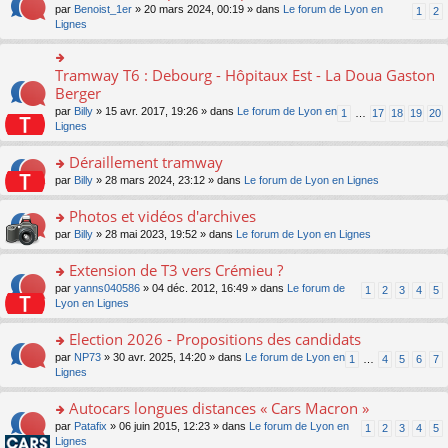
ult
e
s
o
par
Benoist_1er
» 20 mars 2024, 00:19 » dans
Le forum de Lyon en
u
1
2
n
er
nt
s
n
Lignes
s
o
le
a
s
ré
n
m
g
ult
c
lu
e
e
er
e
Tramway T6 : Debourg - Hôpitaux Est - La Doua Gaston
le
o
s
n
le
nt
pl
n
Berger
s
o
m
u
s
a
n
par
Billy
» 15 avr. 2017, 19:26 » dans
Le forum de Lyon en
1
…
17
18
19
20
e
s
ult
g
lu
Lignes
s
ré
er
e
le
s
c
le
n
pl
Déraillement tramway
a
e
m
o
u
g
nt
e
n
o
par
Billy
» 28 mars 2024, 23:12 » dans
Le forum de Lyon en Lignes
s
e
s
lu
n
ré
n
s
le
s
Photos et vidéos d'archives
c
o
a
pl
ult
e
n
o
par
Billy
» 28 mai 2023, 19:52 » dans
Le forum de Lyon en Lignes
g
u
er
nt
lu
n
e
s
le
le
s
Extension de T3 vers Crémieu ?
n
ré
m
pl
ult
o
c
e
o
par
yanns040586
» 04 déc. 2012, 16:49 » dans
Le forum de
1
2
3
4
5
u
er
n
e
s
n
Lyon en Lignes
s
le
lu
nt
s
s
ré
m
le
a
ult
Election 2026 - Propositions des candidats
c
e
pl
g
er
e
s
o
par
NP73
» 30 avr. 2025, 14:20 » dans
Le forum de Lyon en
u
1
…
4
5
6
7
e
le
nt
s
n
Lignes
s
n
m
a
s
ré
o
e
g
ult
c
Autocars longues distances « Cars Macron »
n
s
e
er
e
lu
s
o
par
Patafix
» 06 juin 2015, 12:23 » dans
Le forum de Lyon en
1
2
3
4
5
n
le
nt
le
a
n
Lignes
o
m