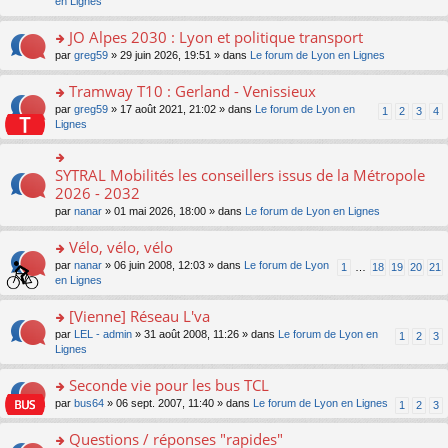
c
n
en Lignes
n
m
pl
a
e
s
o
e
u
g
nt
ult
JO Alpes 2030 : Lyon et politique transport
n
s
s
e
er
lu
s
ré
o
par
greg59
» 29 juin 2026, 19:51 » dans
Le forum de Lyon en Lignes
n
le
le
a
c
n
o
m
pl
g
e
s
Tramway T10 : Gerland - Venissieux
n
e
u
e
nt
ult
lu
s
s
o
par
greg59
» 17 août 2021, 21:02 » dans
Le forum de Lyon en
1
2
3
4
n
er
le
s
ré
n
Lignes
o
le
pl
a
c
s
n
m
u
g
e
ult
lu
e
s
e
nt
er
SYTRAL Mobilités les conseillers issus de la Métropole
le
o
s
ré
n
le
pl
n
2026 - 2032
s
c
o
m
u
s
a
e
n
par
nanar
» 01 mai 2026, 18:00 » dans
Le forum de Lyon en Lignes
e
s
ult
g
nt
lu
s
ré
er
e
le
Vélo, vélo, vélo
s
c
le
n
pl
a
e
m
o
o
par
nanar
» 06 juin 2008, 12:03 » dans
Le forum de Lyon
1
…
18
19
20
21
u
g
nt
e
n
n
en Lignes
s
e
s
lu
s
ré
n
s
le
ult
[Vienne] Réseau L'va
c
o
a
pl
er
e
n
o
par
LEL - admin
» 31 août 2008, 11:26 » dans
Le forum de Lyon en
1
2
3
g
u
le
nt
lu
n
Lignes
e
s
m
le
s
n
ré
e
pl
ult
Seconde vie pour les bus TCL
o
c
s
u
er
n
e
s
o
par
bus64
» 06 sept. 2007, 11:40 » dans
Le forum de Lyon en Lignes
1
2
3
s
le
lu
nt
a
n
ré
m
le
g
s
Questions / réponses "rapides"
c
e
pl
e