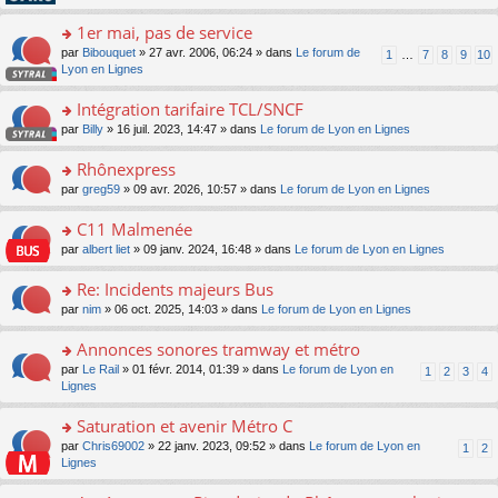
pl
g
s
n
e
u
e
ult
1er mai, pas de service
lu
s
s
n
er
le
s
ré
o
par
Bibouquet
» 27 avr. 2006, 06:24 » dans
Le forum de
1
…
7
8
9
10
o
le
pl
a
c
n
Lyon en Lignes
n
m
u
g
e
s
lu
e
s
e
nt
ult
Intégration tarifaire TCL/SNCF
le
s
ré
n
er
pl
s
c
o
par
Billy
» 16 juil. 2023, 14:47 » dans
Le forum de Lyon en Lignes
o
le
u
a
e
n
n
m
s
g
nt
s
Rhônexpress
lu
e
ré
e
ult
le
s
c
o
par
greg59
» 09 avr. 2026, 10:57 » dans
Le forum de Lyon en Lignes
n
er
pl
s
e
n
o
le
u
a
nt
s
C11 Malmenée
n
m
s
g
ult
lu
e
ré
o
par
albert liet
» 09 janv. 2024, 16:48 » dans
Le forum de Lyon en Lignes
e
er
le
s
c
n
n
le
pl
s
e
s
Re: Incidents majeurs Bus
o
m
u
a
nt
ult
n
e
s
o
par
nim
» 06 oct. 2025, 14:03 » dans
Le forum de Lyon en Lignes
g
er
lu
s
ré
n
e
le
le
s
c
s
Annonces sonores tramway et métro
n
m
pl
a
e
ult
o
e
u
o
par
Le Rail
» 01 févr. 2014, 01:39 » dans
Le forum de Lyon en
1
2
3
4
g
nt
er
n
s
s
n
Lignes
e
le
lu
s
ré
s
n
m
le
a
c
ult
Saturation et avenir Métro C
o
e
pl
g
e
er
n
s
u
o
par
Chris69002
» 22 janv. 2023, 09:52 » dans
Le forum de Lyon en
1
2
e
nt
le
lu
s
s
n
Lignes
n
m
le
a
ré
s
o
e
pl
g
c
ult