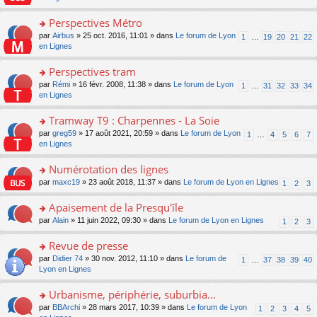
m
u
g
nt
s
lu
e
s
e
ult
Perspectives Métro
le
s
ré
n
er
pl
s
c
o
par
Airbus
» 25 oct. 2016, 11:01 » dans
Le forum de Lyon
1
…
19
20
21
22
o
le
u
a
e
n
en Lignes
n
m
s
g
nt
s
lu
e
ré
e
ult
Perspectives tram
le
s
c
n
er
pl
s
e
o
par
Rémi
» 16 févr. 2008, 11:38 » dans
Le forum de Lyon
1
…
31
32
33
34
o
le
u
a
nt
n
en Lignes
n
m
s
g
s
lu
e
ré
e
ult
Tramway T9 : Charpennes - La Soie
le
s
c
n
er
pl
s
e
o
par
greg59
» 17 août 2021, 20:59 » dans
Le forum de Lyon
1
…
4
5
6
7
o
le
u
a
nt
n
en Lignes
n
m
s
g
s
lu
e
ré
e
ult
Numérotation des lignes
le
s
c
n
er
pl
s
e
o
par
maxc19
» 23 août 2018, 11:37 » dans
Le forum de Lyon en Lignes
1
2
3
o
le
u
a
nt
n
n
m
s
g
s
Apaisement de la Presqu'île
lu
e
ré
e
ult
le
s
c
o
par
Alain
» 11 juin 2022, 09:30 » dans
Le forum de Lyon en Lignes
1
2
3
n
er
pl
s
e
n
o
le
u
a
nt
s
Revue de presse
n
m
s
g
ult
lu
e
ré
o
par
Didier 74
» 30 nov. 2012, 11:10 » dans
Le forum de
1
…
37
38
39
40
e
er
le
s
c
n
Lyon en Lignes
n
le
pl
s
e
s
o
m
u
a
nt
ult
Urbanisme, périphérie, suburbia...
n
e
s
g
er
lu
s
ré
o
par
BBArchi
» 28 mars 2017, 10:39 » dans
Le forum de Lyon
1
2
3
4
5
e
le
le
s