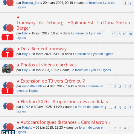
ult
e
s
o
par
Benoist_1er
» 20 mars 2024, 00:19 » dans
Le forum de Lyon en
u
1
2
n
er
nt
s
n
Lignes
s
o
le
a
s
ré
n
m
g
ult
c
lu
e
e
er
e
Tramway T6 : Debourg - Hôpitaux Est - La Doua Gaston
le
o
s
n
le
nt
pl
n
Berger
s
o
m
u
s
a
n
par
Billy
» 15 avr. 2017, 19:26 » dans
Le forum de Lyon en
1
…
17
18
19
20
e
s
ult
g
lu
Lignes
s
ré
er
e
le
s
c
le
n
pl
Déraillement tramway
a
e
m
o
u
g
nt
e
n
o
par
Billy
» 28 mars 2024, 23:12 » dans
Le forum de Lyon en Lignes
s
e
s
lu
n
ré
n
s
le
s
Photos et vidéos d'archives
c
o
a
pl
ult
e
n
o
par
Billy
» 28 mai 2023, 19:52 » dans
Le forum de Lyon en Lignes
g
u
er
nt
lu
n
e
s
le
le
s
Extension de T3 vers Crémieu ?
n
ré
m
pl
ult
o
c
e
o
par
yanns040586
» 04 déc. 2012, 16:49 » dans
Le forum de
1
2
3
4
5
u
er
n
e
s
n
Lyon en Lignes
s
le
lu
nt
s
s
ré
m
le
a
ult
Election 2026 - Propositions des candidats
c
e
pl
g
er
e
s
o
par
NP73
» 30 avr. 2025, 14:20 » dans
Le forum de Lyon en
u
1
…
4
5
6
7
e
le
nt
s
n
Lignes
s
n
m
a
s
ré
o
e
g
ult
c
Autocars longues distances « Cars Macron »
n
s
e
er
e
lu
s
o
par
Patafix
» 06 juin 2015, 12:23 » dans
Le forum de Lyon en
1
2
3
4
5
n
le
nt
le
a
n
Lignes
o
m