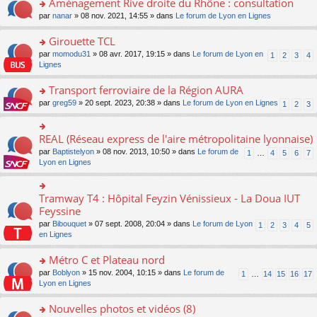
Aménagement Rive droite du Rhône : consultation
n
s
u
e
e
er
lu
s
s
o
par
nanar
» 08 nov. 2021, 14:55 » dans
Le forum de Lyon en Lignes
n
nt
le
le
a
ré
n
o
m
pl
g
c
s
Girouette TCL
n
e
u
e
e
ult
lu
s
s
o
par
momodu31
» 08 avr. 2017, 19:15 » dans
Le forum de Lyon en
1
2
3
4
n
nt
er
le
s
ré
n
Lignes
o
le
pl
a
c
s
n
m
u
g
e
ult
Transport ferroviaire de la Région AURA
lu
e
s
e
nt
er
le
s
ré
o
par
greg59
» 20 sept. 2023, 20:38 » dans
Le forum de Lyon en Lignes
1
2
3
n
le
pl
s
c
n
o
m
u
a
e
s
n
e
s
g
nt
ult
REAL (Réseau express de l'aire métropolitaine lyonnaise)
lu
o
s
ré
e
er
le
n
s
c
par
Baptistelyon
» 08 nov. 2013, 10:50 » dans
Le forum de
1
…
4
5
6
7
n
le
pl
s
a
e
Lyon en Lignes
o
m
u
ult
g
nt
n
e
s
er
e
lu
s
ré
le
n
Tramway T4 : Hôpital Feyzin Vénissieux - La Doua IUT
le
o
s
c
m
o
pl
n
Feyssine
a
e
e
n
u
s
g
nt
s
lu
par
Bibouquet
» 07 sept. 2008, 20:04 » dans
Le forum de Lyon
1
2
3
4
5
s
ult
e
s
le
en Lignes
ré
er
n
a
pl
c
le
o
g
u
Métro C et Plateau nord
e
m
n
e
s
nt
e
lu
o
par
Boblyon
» 15 nov. 2004, 10:15 » dans
Le forum de
1
…
14
15
16
17
n
ré
s
le
n
Lyon en Lignes
o
c
s
pl
s
n
e
a
u
ult
Nouvelles photos et vidéos (8)
lu
nt
g
s
er