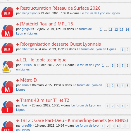
le
s
o
c
e
pl
ult
Restructuration Réseau de Surface 2026
n
e
s
u
er
lu
nt
s
o
par
alecjcclyon
» 21 déc. 2025, 13:08 » dans
Le forum de Lyon en Lignes
s
le
le
a
n
ré
m
pl
g
s
[Matériel Roulant] MPL 16
c
e
u
e
ult
e
s
o
par
greg59
» 12 janv. 2019, 12:10 » dans
Le forum de
s
1
…
11
12
13
14
n
er
nt
s
n
Lyon en Lignes
ré
o
le
a
s
c
n
m
g
ult
e
Réorganisation desserte Ouest Lyonnais
lu
e
e
er
nt
le
s
o
par
albert liet
» 04 nov. 2023, 15:28 » dans
Le forum de Lyon en Lignes
1
2
n
le
pl
s
n
o
m
u
a
s
LEL : le topic technique
n
e
s
g
ult
lu
s
ré
o
par
ElBricou
» 16 oct. 2012, 22:51 » dans
Le forum de Lyon
1
…
5
6
7
8
e
er
le
s
c
n
en Lignes
n
le
pl
a
e
s
o
m
u
g
nt
ult
Métro D
n
e
s
e
er
lu
s
ré
o
par
Yann
» 06 mars 2015, 19:31 » dans
Le forum de Lyon en
1
2
3
4
5
n
le
le
s
c
n
Lignes
o
m
pl
a
e
s
n
e
u
g
nt
ult
Trams 43 m sur T1 et T2
lu
s
s
e
er
le
s
ré
o
par
Alain
» 23 août 2019, 16:21 » dans
Le forum de Lyon en
1
2
3
4
5
n
le
pl
a
c
n
Lignes
o
m
u
g
e
s
n
e
s
e
nt
ult
TB12 : Gare Part-Dieu - Kimmerling-Genêts (ex BHNS)
lu
s
ré
n
er
le
s
c
o
par
greg59
» 16 sept. 2021, 10:54 » dans
Le forum de Lyon
1
2
3
4
5
6
o
le
pl
a
e
n
en Lignes
n