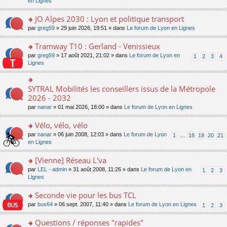
c
n
en Lignes
n
m
pl
a
e
s
o
e
u
g
nt
ult
JO Alpes 2030 : Lyon et politique transport
n
s
s
e
er
lu
s
ré
o
par
greg59
» 29 juin 2026, 19:51 » dans
Le forum de Lyon en Lignes
n
le
le
a
c
n
o
m
pl
g
e
s
Tramway T10 : Gerland - Venissieux
n
e
u
e
nt
ult
lu
s
s
o
par
greg59
» 17 août 2021, 21:02 » dans
Le forum de Lyon en
1
2
3
4
n
er
le
s
ré
n
Lignes
o
le
pl
a
c
s
n
m
u
g
e
ult
lu
e
s
e
nt
er
SYTRAL Mobilités les conseillers issus de la Métropole
le
o
s
ré
n
le
pl
n
2026 - 2032
s
c
o
m
u
s
a
e
n
par
nanar
» 01 mai 2026, 18:00 » dans
Le forum de Lyon en Lignes
e
s
ult
g
nt
lu
s
ré
er
e
le
Vélo, vélo, vélo
s
c
le
n
pl
a
e
m
o
o
par
nanar
» 06 juin 2008, 12:03 » dans
Le forum de Lyon
1
…
18
19
20
21
u
g
nt
e
n
n
en Lignes
s
e
s
lu
s
ré
n
s
le
ult
[Vienne] Réseau L'va
c
o
a
pl
er
e
n
o
par
LEL - admin
» 31 août 2008, 11:26 » dans
Le forum de Lyon en
1
2
3
g
u
le
nt
lu
n
Lignes
e
s
m
le
s
n
ré
e
pl
ult
Seconde vie pour les bus TCL
o
c
s
u
er
n
e
s
o
par
bus64
» 06 sept. 2007, 11:40 » dans
Le forum de Lyon en Lignes
1
2
3
s
le
lu
nt
a
n
ré
m
le
g
s
Questions / réponses "rapides"
c
e
pl
e