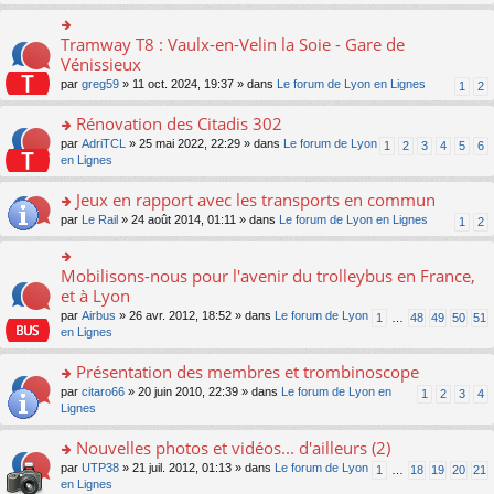
s
ult
er
Tramway T8 : Vaulx-en-Velin la Soie - Gare de
o
le
n
Vénissieux
m
s
par
greg59
» 11 oct. 2024, 19:37 » dans
Le forum de Lyon en Lignes
1
2
e
ult
s
er
Rénovation des Citadis 302
s
le
a
m
o
par
AdriTCL
» 25 mai 2022, 22:29 » dans
Le forum de Lyon
1
2
3
4
5
6
g
e
n
en Lignes
e
s
s
n
s
ult
Jeux en rapport avec les transports en commun
o
a
er
n
o
par
Le Rail
» 24 août 2014, 01:11 » dans
Le forum de Lyon en Lignes
1
2
g
le
lu
n
e
m
le
s
n
e
pl
ult
Mobilisons-nous pour l'avenir du trolleybus en France,
o
o
s
u
er
n
n
et à Lyon
s
s
le
lu
s
a
par
Airbus
» 26 avr. 2012, 18:52 » dans
Le forum de Lyon
1
…
48
49
50
51
ré
m
le
ult
g
en Lignes
c
e
pl
er
e
e
s
u
le
n
Présentation des membres et trombinoscope
nt
s
s
m
o
a
ré
e
n
o
par
citaro66
» 20 juin 2010, 22:39 » dans
Le forum de Lyon en
1
2
3
4
g
c
s
lu
n
Lignes
e
e
s
le
s
n
nt
a
pl
ult
Nouvelles photos et vidéos... d'ailleurs (2)
o
g
u
er
n
o
par
UTP38
» 21 juil. 2012, 01:13 » dans
Le forum de Lyon
1
…
18
19
20
21
e
s
le
lu
n
en Lignes
n
ré
m