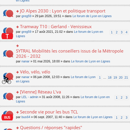
c
n
en Lignes
n
m
pl
a
e
s
o
e
u
g
nt
ult
JO Alpes 2030 : Lyon et politique transport
n
s
s
e
er
lu
s
ré
o
par
greg59
» 29 juin 2026, 19:51 » dans
Le forum de Lyon en Lignes
n
le
le
a
c
n
o
m
pl
g
e
s
Tramway T10 : Gerland - Venissieux
n
e
u
e
nt
ult
lu
s
s
o
par
greg59
» 17 août 2021, 21:02 » dans
Le forum de Lyon en
1
2
3
4
n
er
le
s
ré
n
Lignes
o
le
pl
a
c
s
n
m
u
g
e
ult
lu
e
s
e
nt
er
SYTRAL Mobilités les conseillers issus de la Métropole
le
o
s
ré
n
le
pl
n
2026 - 2032
s
c
o
m
u
s
a
e
n
par
nanar
» 01 mai 2026, 18:00 » dans
Le forum de Lyon en Lignes
e
s
ult
g
nt
lu
s
ré
er
e
le
Vélo, vélo, vélo
s
c
le
n
pl
a
e
m
o
o
par
nanar
» 06 juin 2008, 12:03 » dans
Le forum de Lyon
1
…
18
19
20
21
u
g
nt
e
n
n
en Lignes
s
e
s
lu
s
ré
n
s
le
ult
[Vienne] Réseau L'va
c
o
a
pl
er
e
n
o
par
LEL - admin
» 31 août 2008, 11:26 » dans
Le forum de Lyon en
1
2
3
g
u
le
nt
lu
n
Lignes
e
s
m
le
s
n
ré
e
pl
ult
Seconde vie pour les bus TCL
o
c
s
u
er
n
e
s
o
par
bus64
» 06 sept. 2007, 11:40 » dans
Le forum de Lyon en Lignes
1
2
3
s
le
lu
nt
a
n
ré
m
le
g
s
Questions / réponses "rapides"
c
e
pl
e