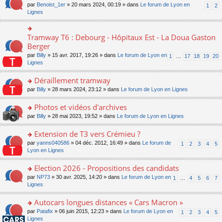
ult
e
s
o
par
Benoist_1er
» 20 mars 2024, 00:19 » dans
Le forum de Lyon en
u
1
2
n
er
nt
s
n
Lignes
s
o
le
a
s
ré
n
m
g
ult
c
lu
e
e
er
e
Tramway T6 : Debourg - Hôpitaux Est - La Doua Gaston
le
o
s
n
le
nt
pl
n
Berger
s
o
m
u
s
a
n
par
Billy
» 15 avr. 2017, 19:26 » dans
Le forum de Lyon en
1
…
17
18
19
20
e
s
ult
g
lu
Lignes
s
ré
er
e
le
s
c
le
n
pl
Déraillement tramway
a
e
m
o
u
g
nt
e
n
o
par
Billy
» 28 mars 2024, 23:12 » dans
Le forum de Lyon en Lignes
s
e
s
lu
n
ré
n
s
le
s
Photos et vidéos d'archives
c
o
a
pl
ult
e
n
o
par
Billy
» 28 mai 2023, 19:52 » dans
Le forum de Lyon en Lignes
g
u
er
nt
lu
n
e
s
le
le
s
Extension de T3 vers Crémieu ?
n
ré
m
pl
ult
o
c
e
o
par
yanns040586
» 04 déc. 2012, 16:49 » dans
Le forum de
1
2
3
4
5
u
er
n
e
s
n
Lyon en Lignes
s
le
lu
nt
s
s
ré
m
le
a
ult
Election 2026 - Propositions des candidats
c
e
pl
g
er
e
s
o
par
NP73
» 30 avr. 2025, 14:20 » dans
Le forum de Lyon en
u
1
…
4
5
6
7
e
le
nt
s
n
Lignes
s
n
m
a
s
ré
o
e
g
ult
c
Autocars longues distances « Cars Macron »
n
s
e
er
e
lu
s
o
par
Patafix
» 06 juin 2015, 12:23 » dans
Le forum de Lyon en
1
2
3
4
5
n
le
nt
le
a
n
Lignes
o
m