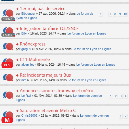
pl
g
s
n
e
u
e
ult
1er mai, pas de service
lu
s
s
n
er
le
s
ré
o
par
Bibouquet
» 27 avr. 2006, 06:24 » dans
Le forum de
1
…
7
8
9
10
o
le
pl
a
c
n
Lyon en Lignes
n
m
u
g
e
s
lu
e
s
e
nt
ult
Intégration tarifaire TCL/SNCF
le
s
ré
n
er
pl
s
c
o
par
Billy
» 16 juil. 2023, 14:47 » dans
Le forum de Lyon en Lignes
o
le
u
a
e
n
n
m
s
g
nt
s
Rhônexpress
lu
e
ré
e
ult
le
s
c
o
par
greg59
» 09 avr. 2026, 10:57 » dans
Le forum de Lyon en Lignes
n
er
pl
s
e
n
o
le
u
a
nt
s
C11 Malmenée
n
m
s
g
ult
lu
e
ré
o
par
albert liet
» 09 janv. 2024, 16:48 » dans
Le forum de Lyon en Lignes
e
er
le
s
c
n
n
le
pl
s
e
s
Re: Incidents majeurs Bus
o
m
u
a
nt
ult
n
e
s
o
par
nim
» 06 oct. 2025, 14:03 » dans
Le forum de Lyon en Lignes
g
er
lu
s
ré
n
e
le
le
s
c
s
Annonces sonores tramway et métro
n
m
pl
a
e
ult
o
e
u
o
par
Le Rail
» 01 févr. 2014, 01:39 » dans
Le forum de Lyon en
1
2
3
4
g
nt
er
n
s
s
n
Lignes
e
le
lu
s
ré
s
n
m
le
a
c
ult
Saturation et avenir Métro C
o
e
pl
g
e
er
n
s
u
o
par
Chris69002
» 22 janv. 2023, 09:52 » dans
Le forum de Lyon en
1
2
e
nt
le
lu
s
s
n
Lignes
n
m
le
a
ré
s
o
e
pl
g
c
ult