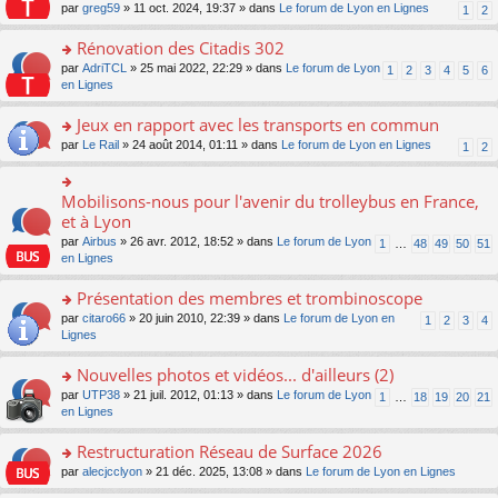
s
par
greg59
» 11 oct. 2024, 19:37 » dans
Le forum de Lyon en Lignes
1
2
ult
er
Rénovation des Citadis 302
le
m
o
par
AdriTCL
» 25 mai 2022, 22:29 » dans
Le forum de Lyon
1
2
3
4
5
6
e
n
en Lignes
s
s
s
ult
Jeux en rapport avec les transports en commun
a
er
o
par
Le Rail
» 24 août 2014, 01:11 » dans
Le forum de Lyon en Lignes
1
2
g
le
n
e
m
s
n
e
ult
Mobilisons-nous pour l'avenir du trolleybus en France,
o
o
s
er
n
n
et à Lyon
s
le
lu
s
a
par
Airbus
» 26 avr. 2012, 18:52 » dans
Le forum de Lyon
1
…
48
49
50
51
m
le
ult
g
en Lignes
e
pl
er
e
s
u
le
n
Présentation des membres et trombinoscope
s
s
m
o
a
ré
e
n
o
par
citaro66
» 20 juin 2010, 22:39 » dans
Le forum de Lyon en
1
2
3
4
g
c
s
lu
n
Lignes
e
e
s
le
s
n
nt
a
pl
ult
Nouvelles photos et vidéos... d'ailleurs (2)
o
g
u
er
n
o
par
UTP38
» 21 juil. 2012, 01:13 » dans
Le forum de Lyon
1
…
18
19
20
21
e
s
le
lu
n
en Lignes
n
ré
m
le
s
o
c
e
pl
ult
Restructuration Réseau de Surface 2026
n
e
s
u
er
lu
nt
s
o
par
alecjcclyon
» 21 déc. 2025, 13:08 » dans
Le forum de Lyon en Lignes
s
le
le
a
n
ré
m