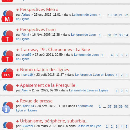
m
u
g
nt
s
lu
e
s
e
ult
Perspectives Métro
le
s
ré
n
er
pl
s
c
o
par
Airbus
» 25 oct. 2016, 11:01 » dans
Le forum de Lyon
1
…
19
20
21
22
o
le
u
a
e
n
en Lignes
n
m
s
g
nt
s
lu
e
ré
e
ult
Perspectives tram
le
s
c
n
er
pl
s
e
o
par
Rémi
» 16 févr. 2008, 11:38 » dans
Le forum de Lyon
1
…
31
32
33
34
o
le
u
a
nt
n
en Lignes
n
m
s
g
s
lu
e
ré
e
ult
Tramway T9 : Charpennes - La Soie
le
s
c
n
er
pl
s
e
o
par
greg59
» 17 août 2021, 20:59 » dans
Le forum de Lyon
1
…
4
5
6
7
o
le
u
a
nt
n
en Lignes
n
m
s
g
s
lu
e
ré
e
ult
Numérotation des lignes
le
s
c
n
er
pl
s
e
o
par
maxc19
» 23 août 2018, 11:37 » dans
Le forum de Lyon en Lignes
1
2
3
o
le
u
a
nt
n
n
m
s
g
s
Apaisement de la Presqu'île
lu
e
ré
e
ult
le
s
c
o
par
Alain
» 11 juin 2022, 09:30 » dans
Le forum de Lyon en Lignes
1
2
3
n
er
pl
s
e
n
o
le
u
a
nt
s
Revue de presse
n
m
s
g
ult
lu
e
ré
o
par
Didier 74
» 30 nov. 2012, 11:10 » dans
Le forum de
1
…
37
38
39
40
e
er
le
s
c
n
Lyon en Lignes
n
le
pl
s
e
s
o
m
u
a
nt
ult
Urbanisme, périphérie, suburbia...
n
e
s
g
er
lu
s
ré
o
par
BBArchi
» 28 mars 2017, 10:39 » dans
Le forum de Lyon
1
2
3
4
5
e
le
le
s