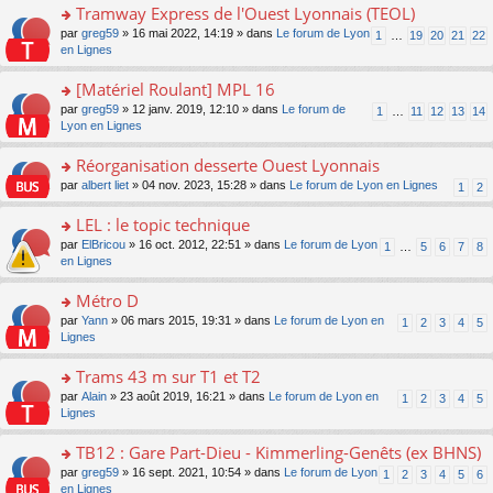
pl
g
s
Tramway Express de l'Ouest Lyonnais (TEOL)
c
e
u
e
ult
e
s
o
par
greg59
» 16 mai 2022, 14:19 » dans
Le forum de Lyon
s
1
…
19
20
21
22
n
er
nt
s
n
en Lignes
ré
o
le
a
s
c
n
m
g
ult
e
[Matériel Roulant] MPL 16
lu
e
e
er
nt
le
s
o
par
greg59
» 12 janv. 2019, 12:10 » dans
Le forum de
1
…
11
12
13
14
n
le
pl
s
n
Lyon en Lignes
o
m
u
a
s
n
e
s
g
ult
Réorganisation desserte Ouest Lyonnais
lu
s
ré
e
er
le
s
c
o
par
albert liet
» 04 nov. 2023, 15:28 » dans
Le forum de Lyon en Lignes
1
2
n
le
pl
a
e
n
o
m
u
g
nt
s
LEL : le topic technique
n
e
s
e
ult
lu
s
ré
o
par
ElBricou
» 16 oct. 2012, 22:51 » dans
Le forum de Lyon
1
…
5
6
7
8
n
er
le
s
c
n
en Lignes
o
le
pl
a
e
s
n
m
u
g
nt
ult
Métro D
lu
e
s
e
er
le
s
ré
o
par
Yann
» 06 mars 2015, 19:31 » dans
Le forum de Lyon en
1
2
3
4
5
n
le
pl
s
c
n
Lignes
o
m
u
a
e
s
n
e
s
g
nt
ult
Trams 43 m sur T1 et T2
lu
s
ré
e
er
le
s
c
o
par
Alain
» 23 août 2019, 16:21 » dans
Le forum de Lyon en
1
2
3
4
5
n
le
pl
a
e
n
Lignes
o
m
u
g
nt
s
n
e
s
e
ult
TB12 : Gare Part-Dieu - Kimmerling-Genêts (ex BHNS)
lu
s
ré
n
er
le
s
c
o
par
greg59
» 16 sept. 2021, 10:54 » dans
Le forum de Lyon
1
2
3
4
5
6
o
le
pl
a
e
n
en Lignes
n