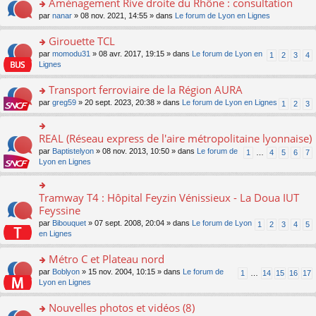
Aménagement Rive droite du Rhône : consultation
n
s
u
e
e
er
lu
s
s
o
par
nanar
» 08 nov. 2021, 14:55 » dans
Le forum de Lyon en Lignes
n
nt
le
le
a
ré
n
o
m
pl
g
c
s
Girouette TCL
n
e
u
e
e
ult
lu
s
s
o
par
momodu31
» 08 avr. 2017, 19:15 » dans
Le forum de Lyon en
1
2
3
4
n
nt
er
le
s
ré
n
Lignes
o
le
pl
a
c
s
n
m
u
g
e
ult
Transport ferroviaire de la Région AURA
lu
e
s
e
nt
er
le
s
ré
o
par
greg59
» 20 sept. 2023, 20:38 » dans
Le forum de Lyon en Lignes
1
2
3
n
le
pl
s
c
n
o
m
u
a
e
s
n
e
s
g
nt
ult
REAL (Réseau express de l'aire métropolitaine lyonnaise)
lu
o
s
ré
e
er
le
n
s
c
par
Baptistelyon
» 08 nov. 2013, 10:50 » dans
Le forum de
1
…
4
5
6
7
n
le
pl
s
a
e
Lyon en Lignes
o
m
u
ult
g
nt
n
e
s
er
e
lu
s
ré
le
n
Tramway T4 : Hôpital Feyzin Vénissieux - La Doua IUT
le
o
s
c
m
o
pl
n
Feyssine
a
e
e
n
u
s
g
nt
s
lu
par
Bibouquet
» 07 sept. 2008, 20:04 » dans
Le forum de Lyon
1
2
3
4
5
s
ult
e
s
le
en Lignes
ré
er
n
a
pl
c
le
o
g
u
Métro C et Plateau nord
e
m
n
e
s
nt
e
lu
o
par
Boblyon
» 15 nov. 2004, 10:15 » dans
Le forum de
1
…
14
15
16
17
n
ré
s
le
n
Lyon en Lignes
o
c
s
pl
s
n
e
a
u
ult
Nouvelles photos et vidéos (8)
lu
nt
g
s
er