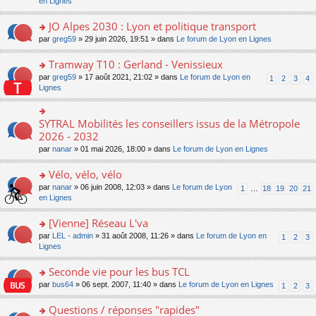
c
n
en Lignes
n
m
pl
a
e
s
o
e
u
g
nt
ult
JO Alpes 2030 : Lyon et politique transport
n
s
s
e
er
lu
s
ré
o
par
greg59
» 29 juin 2026, 19:51 » dans
Le forum de Lyon en Lignes
n
le
le
a
c
n
o
m
pl
g
e
s
Tramway T10 : Gerland - Venissieux
n
e
u
e
nt
ult
lu
s
s
o
par
greg59
» 17 août 2021, 21:02 » dans
Le forum de Lyon en
1
2
3
4
n
er
le
s
ré
n
Lignes
o
le
pl
a
c
s
n
m
u
g
e
ult
lu
e
s
e
nt
er
SYTRAL Mobilités les conseillers issus de la Métropole
le
o
s
ré
n
le
pl
n
2026 - 2032
s
c
o
m
u
s
a
e
n
par
nanar
» 01 mai 2026, 18:00 » dans
Le forum de Lyon en Lignes
e
s
ult
g
nt
lu
s
ré
er
e
le
Vélo, vélo, vélo
s
c
le
n
pl
a
e
m
o
o
par
nanar
» 06 juin 2008, 12:03 » dans
Le forum de Lyon
1
…
18
19
20
21
u
g
nt
e
n
n
en Lignes
s
e
s
lu
s
ré
n
s
le
ult
[Vienne] Réseau L'va
c
o
a
pl
er
e
n
o
par
LEL - admin
» 31 août 2008, 11:26 » dans
Le forum de Lyon en
1
2
3
g
u
le
nt
lu
n
Lignes
e
s
m
le
s
n
ré
e
pl
ult
Seconde vie pour les bus TCL
o
c
s
u
er
n
e
s
o
par
bus64
» 06 sept. 2007, 11:40 » dans
Le forum de Lyon en Lignes
1
2
3
s
le
lu
nt
a
n
ré
m
le
g
s
Questions / réponses "rapides"
c
e
pl
e