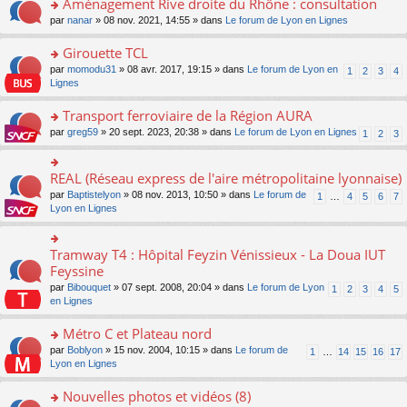
Aménagement Rive droite du Rhône : consultation
n
s
u
e
e
er
lu
s
s
o
par
nanar
» 08 nov. 2021, 14:55 » dans
Le forum de Lyon en Lignes
n
nt
le
le
a
ré
n
o
m
pl
g
c
s
Girouette TCL
n
e
u
e
e
ult
lu
s
s
o
par
momodu31
» 08 avr. 2017, 19:15 » dans
Le forum de Lyon en
1
2
3
4
n
nt
er
le
s
ré
n
Lignes
o
le
pl
a
c
s
n
m
u
g
e
ult
Transport ferroviaire de la Région AURA
lu
e
s
e
nt
er
le
s
ré
o
par
greg59
» 20 sept. 2023, 20:38 » dans
Le forum de Lyon en Lignes
1
2
3
n
le
pl
s
c
n
o
m
u
a
e
s
n
e
s
g
nt
ult
REAL (Réseau express de l'aire métropolitaine lyonnaise)
lu
o
s
ré
e
er
le
n
s
c
par
Baptistelyon
» 08 nov. 2013, 10:50 » dans
Le forum de
1
…
4
5
6
7
n
le
pl
s
a
e
Lyon en Lignes
o
m
u
ult
g
nt
n
e
s
er
e
lu
s
ré
le
n
Tramway T4 : Hôpital Feyzin Vénissieux - La Doua IUT
le
o
s
c
m
o
pl
n
Feyssine
a
e
e
n
u
s
g
nt
s
lu
par
Bibouquet
» 07 sept. 2008, 20:04 » dans
Le forum de Lyon
1
2
3
4
5
s
ult
e
s
le
en Lignes
ré
er
n
a
pl
c
le
o
g
u
Métro C et Plateau nord
e
m
n
e
s
nt
e
lu
o
par
Boblyon
» 15 nov. 2004, 10:15 » dans
Le forum de
1
…
14
15
16
17
n
ré
s
le
n
Lyon en Lignes
o
c
s
pl
s
n
e
a
u
ult
Nouvelles photos et vidéos (8)
lu
nt
g
s
er