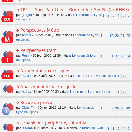
m
u
g
e
s
n
e
s
e
nt
ult
TB12 : Gare Part-Dieu - Kimmerling-Genêts (ex BHNS)
lu
s
ré
n
er
le
s
c
o
par
greg59
» 16 sept. 2021, 10:54 » dans
Le forum de Lyon
1
2
3
4
5
6
o
le
pl
a
e
n
en Lignes
n
m
u
g
nt
s
lu
e
s
e
ult
Perspectives Métro
le
s
ré
n
er
pl
s
c
o
par
Airbus
» 25 oct. 2016, 11:01 » dans
Le forum de Lyon
1
…
19
20
21
22
o
le
u
a
e
n
en Lignes
n
m
s
g
nt
s
lu
e
ré
e
ult
Perspectives tram
le
s
c
n
er
pl
s
e
o
par
Rémi
» 16 févr. 2008, 11:38 » dans
Le forum de Lyon
1
…
31
32
33
34
o
le
u
a
nt
n
en Lignes
n
m
s
g
s
lu
e
ré
e
ult
Numérotation des lignes
le
s
c
n
er
pl
s
e
o
par
maxc19
» 23 août 2018, 11:37 » dans
Le forum de Lyon en Lignes
1
2
3
o
le
u
a
nt
n
n
m
s
g
s
Apaisement de la Presqu'île
lu
e
ré
e
ult
le
s
c
o
par
Alain
» 11 juin 2022, 09:30 » dans
Le forum de Lyon en Lignes
1
2
3
n
er
pl
s
e
n
o
le
u
a
nt
s
Revue de presse
n
m
s
g
ult
lu
e
ré
o
par
Didier 74
» 30 nov. 2012, 11:10 » dans
Le forum de
1
…
37
38
39
40
e
er
le
s
c
n
Lyon en Lignes
n
le
pl
s
e
s
o
m
u
a
nt
ult
Urbanisme, périphérie, suburbia...
n
e
s
g
er
lu
s
ré
o
par
BBArchi
» 28 mars 2017, 10:39 » dans
Le forum de Lyon
1
2
3
4
5
e
le
le
s