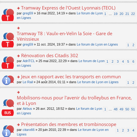
s
ult
Tramway Express de l'Ouest Lyonnais (TEOL)
er
o
par
greg59
» 16 mai 2022, 14:19 » dans
Le forum de Lyon
1
…
19
20
21
22
le
n
en Lignes
m
s
e
ult
s
er
Tramway T8 : Vaulx-en-Velin la Soie - Gare de
o
s
le
n
Vénissieux
a
m
s
g
par
greg59
» 11 oct. 2024, 19:37 » dans
Le forum de Lyon en Lignes
1
2
e
ult
e
s
er
n
Rénovation des Citadis 302
s
le
o
a
m
n
o
par
AdriTCL
» 25 mai 2022, 22:29 » dans
Le forum de Lyon
1
2
3
4
5
6
g
e
lu
n
en Lignes
e
s
le
s
n
s
pl
ult
Jeux en rapport avec les transports en commun
o
a
u
er
n
o
par
Le Rail
» 24 août 2014, 01:11 » dans
Le forum de Lyon en Lignes
1
2
g
s
le
lu
n
e
ré
m
le
s
n
c
e
pl
ult
Mobilisons-nous pour l'avenir du trolleybus en France,
o
o
e
s
u
er
n
n
et à Lyon
nt
s
s
le
lu
s
a
par
Airbus
» 26 avr. 2012, 18:52 » dans
Le forum de Lyon
1
…
48
49
50
51
ré
m
le
ult
g
en Lignes
c
e
pl
er
e
e
s
u
le
n
Présentation des membres et trombinoscope
nt
s
s
m
o
a
ré
e
n
o
par
citaro66
» 20 juin 2010, 22:39 » dans
Le forum de Lyon en
1
2
3
4
g
c
s
lu
n
Lignes