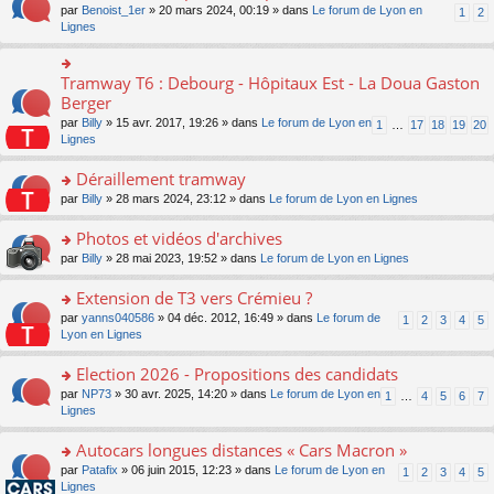
ult
e
s
o
par
Benoist_1er
» 20 mars 2024, 00:19 » dans
Le forum de Lyon en
u
1
2
n
er
nt
s
n
Lignes
s
o
le
a
s
ré
n
m
g
ult
c
lu
e
e
er
e
Tramway T6 : Debourg - Hôpitaux Est - La Doua Gaston
le
o
s
n
le
nt
pl
n
Berger
s
o
m
u
s
a
n
par
Billy
» 15 avr. 2017, 19:26 » dans
Le forum de Lyon en
1
…
17
18
19
20
e
s
ult
g
lu
Lignes
s
ré
er
e
le
s
c
le
n
pl
Déraillement tramway
a
e
m
o
u
g
nt
e
n
o
par
Billy
» 28 mars 2024, 23:12 » dans
Le forum de Lyon en Lignes
s
e
s
lu
n
ré
n
s
le
s
Photos et vidéos d'archives
c
o
a
pl
ult
e
n
o
par
Billy
» 28 mai 2023, 19:52 » dans
Le forum de Lyon en Lignes
g
u
er
nt
lu
n
e
s
le
le
s
Extension de T3 vers Crémieu ?
n
ré
m
pl
ult
o
c
e
o
par
yanns040586
» 04 déc. 2012, 16:49 » dans
Le forum de
1
2
3
4
5
u
er
n
e
s
n
Lyon en Lignes
s
le
lu
nt
s
s
ré
m
le
a
ult
Election 2026 - Propositions des candidats
c
e
pl
g
er
e
s
o
par
NP73
» 30 avr. 2025, 14:20 » dans
Le forum de Lyon en
u
1
…
4
5
6
7
e
le
nt
s
n
Lignes
s
n
m
a
s
ré
o
e
g
ult
c
Autocars longues distances « Cars Macron »
n
s
e
er
e
lu
s
o
par
Patafix
» 06 juin 2015, 12:23 » dans
Le forum de Lyon en
1
2
3
4
5
n
le
nt
le
a
n
Lignes
o
m