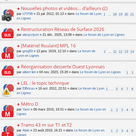
e
e
s
le
s
n
nt
a
pl
ult
Nouvelles photos et vidéos... d'ailleurs (2)
o
g
u
er
n
o
par
UTP38
» 21 juil. 2012, 01:13 » dans
Le forum de Lyon
1
…
18
19
20
21
e
s
le
lu
n
en Lignes
n
ré
m
le
s
o
c
e
pl
ult
Restructuration Réseau de Surface 2026
n
e
s
u
er
lu
nt
s
o
par
alecjcclyon
» 21 déc. 2025, 13:08 » dans
Le forum de Lyon en Lignes
s
le
le
a
n
ré
m
pl
g
s
[Matériel Roulant] MPL 16
c
e
u
e
ult
e
s
o
par
greg59
» 12 janv. 2019, 12:10 » dans
Le forum de
s
1
…
11
12
13
14
n
er
nt
s
n
Lyon en Lignes
ré
o
le
a
s
c
n
m
g
ult
e
Réorganisation desserte Ouest Lyonnais
lu
e
e
er
nt
le
s
o
par
albert liet
» 04 nov. 2023, 15:28 » dans
Le forum de Lyon en Lignes
1
2
n
le
pl
s
n
o
m
u
a
s
LEL : le topic technique
n
e
s
g
ult
lu
s
ré
o
par
ElBricou
» 16 oct. 2012, 22:51 » dans
Le forum de Lyon
1
…
5
6
7
8
e
er
le
s
c
n
en Lignes
n
le
pl
a
e
s
o
m
u
g
nt
ult
Métro D
n
e
s
e
er
lu
s
ré
o
par
Yann
» 06 mars 2015, 19:31 » dans
Le forum de Lyon en
1
2
3
4
5
n
le
le
s
c
n
Lignes
o
m
pl
a
e
s
n
e
u
g
nt
ult
Trams 43 m sur T1 et T2
lu
s
s
e
er
le
s
ré
o
par
Alain
» 23 août 2019, 16:21 » dans
Le forum de Lyon en
1
2
3
4
5
n
le
pl
a
c
n
Lignes
o