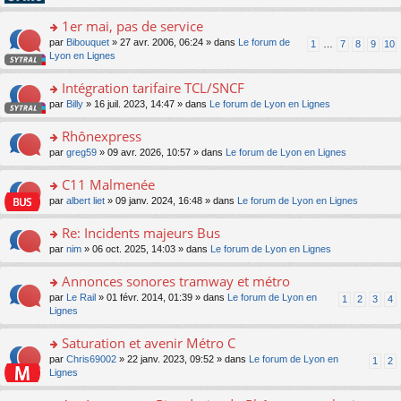
pl
g
s
n
e
u
e
ult
1er mai, pas de service
lu
s
s
n
er
le
s
ré
o
par
Bibouquet
» 27 avr. 2006, 06:24 » dans
Le forum de
1
…
7
8
9
10
o
le
pl
a
c
n
Lyon en Lignes
n
m
u
g
e
s
lu
e
s
e
nt
ult
Intégration tarifaire TCL/SNCF
le
s
ré
n
er
pl
s
c
o
par
Billy
» 16 juil. 2023, 14:47 » dans
Le forum de Lyon en Lignes
o
le
u
a
e
n
n
m
s
g
nt
s
Rhônexpress
lu
e
ré
e
ult
le
s
c
o
par
greg59
» 09 avr. 2026, 10:57 » dans
Le forum de Lyon en Lignes
n
er
pl
s
e
n
o
le
u
a
nt
s
C11 Malmenée
n
m
s
g
ult
lu
e
ré
o
par
albert liet
» 09 janv. 2024, 16:48 » dans
Le forum de Lyon en Lignes
e
er
le
s
c
n
n
le
pl
s
e
s
Re: Incidents majeurs Bus
o
m
u
a
nt
ult
n
e
s
o
par
nim
» 06 oct. 2025, 14:03 » dans
Le forum de Lyon en Lignes
g
er
lu
s
ré
n
e
le
le
s
c
s
Annonces sonores tramway et métro
n
m
pl
a
e
ult
o
e
u
o
par
Le Rail
» 01 févr. 2014, 01:39 » dans
Le forum de Lyon en
1
2
3
4
g
nt
er
n
s
s
n
Lignes
e
le
lu
s
ré
s
n
m
le
a
c
ult
Saturation et avenir Métro C
o
e
pl
g
e
er
n
s
u
o
par
Chris69002
» 22 janv. 2023, 09:52 » dans
Le forum de Lyon en
1
2
e
nt
le
lu
s
s
n
Lignes
n
m
le
a
ré
s
o
e
pl
g
c
ult