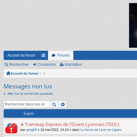
Accueil du forum
Forums
Rechercher
Connexion
ac
Inscription
Accueil du forum
co
ur
Messages non lus
ci
Aller sur la recherche avancée
s
Sujets
Tramway Express de l'Ouest Lyonnais (TEOL)
o
par
greg59
» 16 mai 2022, 14:19 » dans
Le forum de Lyon en Lignes
n