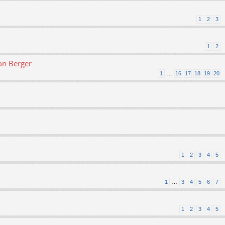
1
2
3
1
2
on Berger
1
…
16
17
18
19
20
1
2
3
4
5
1
…
3
4
5
6
7
1
2
3
4
5