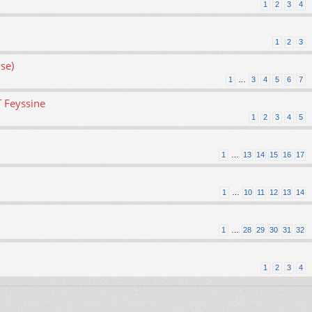
1
2
3
4
1
2
3
se)
1
…
3
4
5
6
7
T Feyssine
1
2
3
4
5
1
…
13
14
15
16
17
1
…
10
11
12
13
14
1
…
28
29
30
31
32
1
2
3
4