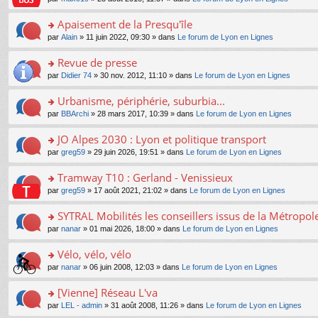
g
c
er
n
s
u
n
e
e
le
lu
s
s
s
Apaisement de la Presqu'île
n
nt
m
le
a
ré
ult
o
e
pl
o
par
Alain
» 11 juin 2022, 09:30 » dans
Le forum de Lyon en Lignes
g
c
er
n
s
u
n
e
e
le
lu
s
s
s
Revue de presse
n
nt
m
le
a
ré
ult
o
e
pl
o
par
Didier 74
» 30 nov. 2012, 11:10 » dans
Le forum de Lyon en Lignes
g
c
er
n
s
u
n
e
e
le
lu
s
s
s
Urbanisme, périphérie, suburbia...
n
nt
m
le
a
ré
ult
o
e
pl
o
par
BBArchi
» 28 mars 2017, 10:39 » dans
Le forum de Lyon en Lignes
g
c
er
n
s
u
n
e
e
le
lu
s
s
s
JO Alpes 2030 : Lyon et politique transport
n
nt
m
le
a
ré
ult
o
e
pl
o
par
greg59
» 29 juin 2026, 19:51 » dans
Le forum de Lyon en Lignes
g
c
er
n
s
u
n
e
e
le
lu
s
s
s
Tramway T10 : Gerland - Venissieux
n
nt
m
le
a
ré
ult
o
e
pl
o
par
greg59
» 17 août 2021, 21:02 » dans
Le forum de Lyon en Lignes
g
c
er
n
s
u
n
e
e
le
lu
s
s
s
SYTRAL Mobilités les conseillers issus de la Métropo
n
nt
m
le
a
ré
ult
o
e
pl
o
par
nanar
» 01 mai 2026, 18:00 » dans
Le forum de Lyon en Lignes
g
c
er
n
s
u
n
e
e
le
lu
s
s
s
Vélo, vélo, vélo
n
nt
m
le
a
ré
ult
o
e
pl
o
par
nanar
» 06 juin 2008, 12:03 » dans
Le forum de Lyon en Lignes
g
c
er
n
s
u
n
e
e
le
lu
s
s
s
[Vienne] Réseau L'va
n
nt
m
le
a
ré
ult
o
e
pl
o
par
LEL - admin
» 31 août 2008, 11:26 » dans
Le forum de Lyon en Lignes
g
c
er
n
s
u
n