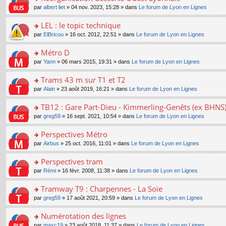
a
ré
ult
o
e
pl
o
par
albert liet
» 04 nov. 2023, 15:28 » dans
Le forum de Lyon en Lignes
g
c
er
n
s
u
n
e
e
le
lu
s
s
s
LEL : le topic technique
n
nt
m
le
a
ré
ult
o
e
pl
o
par
ElBricou
» 16 oct. 2012, 22:51 » dans
Le forum de Lyon en Lignes
g
c
er
n
s
u
n
e
e
le
lu
s
s
s
Métro D
n
nt
m
le
a
ré
ult
o
e
pl
o
par
Yann
» 06 mars 2015, 19:31 » dans
Le forum de Lyon en Lignes
g
c
er
n
s
u
n
e
e
le
lu
s
s
s
Trams 43 m sur T1 et T2
n
nt
m
le
a
ré
ult
o
e
pl
o
par
Alain
» 23 août 2019, 16:21 » dans
Le forum de Lyon en Lignes
g
c
er
n
s
u
n
e
e
le
lu
s
s
s
TB12 : Gare Part-Dieu - Kimmerling-Genêts (ex BHNS
n
nt
m
le
a
ré
ult
o
e
pl
o
par
greg59
» 16 sept. 2021, 10:54 » dans
Le forum de Lyon en Lignes
g
c
er
n
s
u
n
e
e
le
lu
s
s
s
Perspectives Métro
n
nt
m
le
a
ré
ult
o
e
pl
o
par
Airbus
» 25 oct. 2016, 11:01 » dans
Le forum de Lyon en Lignes
g
c
er
n
s
u
n
e
e
le
lu
s
s
s
Perspectives tram
n
nt
m
le
a
ré
ult
o
e
pl
o
par
Rémi
» 16 févr. 2008, 11:38 » dans
Le forum de Lyon en Lignes
g
c
er
n
s
u
n
e
e
le
lu
s
s
s
Tramway T9 : Charpennes - La Soie
n
nt
m
le
a
ré
ult
o
e
pl
o
par
greg59
» 17 août 2021, 20:59 » dans
Le forum de Lyon en Lignes
g
c
er
n
s
u
n
e
e
le
lu
s
s
s
Numérotation des lignes
n
nt
m
le
a
ré
ult
o
e
pl
o
par
maxc19
» 23 août 2018, 11:37 » dans
Le forum de Lyon en Lignes