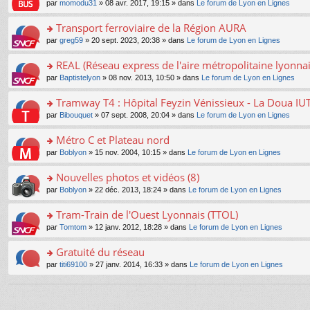
e
pl
o
par
momodu31
» 08 avr. 2017, 19:15 » dans
Le forum de Lyon en Lignes
g
c
er
n
s
u
n
e
e
le
lu
s
s
s
Transport ferroviaire de la Région AURA
n
nt
m
le
a
ré
ult
o
e
pl
o
par
greg59
» 20 sept. 2023, 20:38 » dans
Le forum de Lyon en Lignes
g
c
er
n
s
u
n
e
e
le
lu
s
s
s
REAL (Réseau express de l'aire métropolitaine lyonnai
n
nt
m
le
a
ré
ult
o
e
pl
o
par
Baptistelyon
» 08 nov. 2013, 10:50 » dans
Le forum de Lyon en Lignes
g
c
er
n
s
u
n
e
e
le
lu
s
s
s
Tramway T4 : Hôpital Feyzin Vénissieux - La Doua IU
n
nt
m
le
a
ré
ult
o
e
pl
o
par
Bibouquet
» 07 sept. 2008, 20:04 » dans
Le forum de Lyon en Lignes
g
c
er
n
s
u
n
e
e
le
lu
s
s
s
Métro C et Plateau nord
n
nt
m
le
a
ré
ult
o
e
pl
o
par
Boblyon
» 15 nov. 2004, 10:15 » dans
Le forum de Lyon en Lignes
g
c
er
n
s
u
n
e
e
le
lu
s
s
s
Nouvelles photos et vidéos (8)
n
nt
m
le
a
ré
ult
o
e
pl
o
par
Boblyon
» 22 déc. 2013, 18:24 » dans
Le forum de Lyon en Lignes
g
c
er
n
s
u
n
e
e
le
lu
s
s
s
Tram-Train de l'Ouest Lyonnais (TTOL)
n
nt
m
le
a
ré
ult
o
e
pl
o
par
Tomtom
» 12 janv. 2012, 18:28 » dans
Le forum de Lyon en Lignes
g
c
er
n
s
u
n
e
e
le
lu
s
s
s
Gratuité du réseau
n
nt
m
le
a
ré
ult
o
e
pl
o
par
titi69100
» 27 janv. 2014, 16:33 » dans
Le forum de Lyon en Lignes
g
c
er
n
s
u
n
e
e
le
lu
s
s
s
n
nt
m
le
a
ré
ult
o
e
pl
g
c
er
n