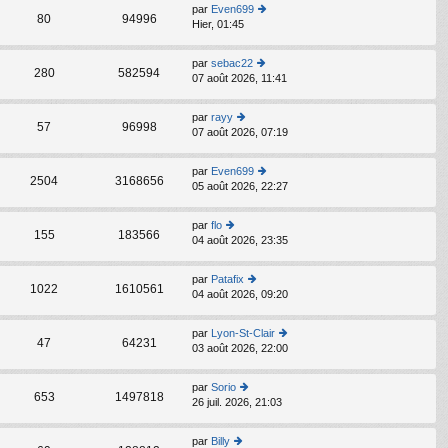
s
par
Even699
C
ult
80
94996
Hier, 01:45
o
er
n
le
s
d
par
sebac22
C
ult
280
582594
er
07 août 2026, 11:41
o
er
ni
n
le
er
s
d
par
rayy
m
C
ult
57
96998
er
07 août 2026, 07:19
o
e
er
ni
n
s
le
er
s
s
d
par
Even699
m
C
ult
2504
3168656
a
er
05 août 2026, 22:27
o
e
er
g
ni
n
s
le
e
er
s
s
d
par
flo
m
C
ult
155
183566
a
er
04 août 2026, 23:35
o
e
er
g
ni
n
s
le
e
er
s
s
d
par
Patafix
m
C
ult
1022
1610561
a
er
04 août 2026, 09:20
o
e
er
g
ni
n
s
le
e
er
s
s
d
par
Lyon-St-Clair
m
C
ult
47
64231
a
er
03 août 2026, 22:00
o
e
er
g
ni
n
s
le
e
er
s
s
d
par
Sorio
m
C
ult
653
1497818
a
er
26 juil. 2026, 21:03
o
e
er
g
ni
n
s
le
e
er
s
s
d
par
Billy
m
C