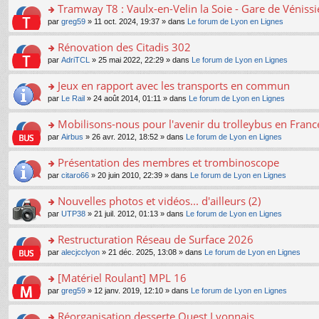
s
Tramway T8 : Vaulx-en-Velin la Soie - Gare de Véniss
ult
o
par
greg59
» 11 oct. 2024, 19:37 » dans
Le forum de Lyon en Lignes
er
n
le
s
Rénovation des Citadis 302
m
ult
e
o
par
AdriTCL
» 25 mai 2022, 22:29 » dans
Le forum de Lyon en Lignes
er
s
n
le
s
s
Jeux en rapport avec les transports en commun
m
a
ult
e
o
par
Le Rail
» 24 août 2014, 01:11 » dans
Le forum de Lyon en Lignes
g
er
s
n
e
le
s
s
Mobilisons-nous pour l'avenir du trolleybus en France
n
m
a
ult
o
e
o
par
Airbus
» 26 avr. 2012, 18:52 » dans
Le forum de Lyon en Lignes
g
er
n
s
n
e
le
lu
s
s
Présentation des membres et trombinoscope
n
m
le
a
ult
o
e
pl
o
par
citaro66
» 20 juin 2010, 22:39 » dans
Le forum de Lyon en Lignes
g
er
n
s
u
n
e
le
lu
s
s
s
Nouvelles photos et vidéos... d'ailleurs (2)
n
m
le
a
ré
ult
o
e
pl
o
par
UTP38
» 21 juil. 2012, 01:13 » dans
Le forum de Lyon en Lignes
g
c
er
n
s
u
n
e
e
le
lu
s
s
s
Restructuration Réseau de Surface 2026
n
nt
m
le
a
ré
ult
o
e
pl
o
par
alecjcclyon
» 21 déc. 2025, 13:08 » dans
Le forum de Lyon en Lignes
g
c
er
n
s
u
n
e
e
le
lu
s
s
s
[Matériel Roulant] MPL 16
n
nt
m
le
a
ré
ult
o
e
pl
o
par
greg59
» 12 janv. 2019, 12:10 » dans
Le forum de Lyon en Lignes
g
c
er
n
s
u
n
e
e
le
lu
s
s
s
Réorganisation desserte Ouest Lyonnais
n
nt
m
le