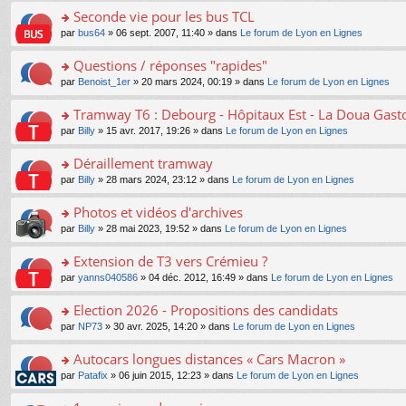
e
e
le
lu
s
s
s
Seconde vie pour les bus TCL
n
nt
m
le
a
ré
ult
o
e
pl
o
par
bus64
» 06 sept. 2007, 11:40 » dans
Le forum de Lyon en Lignes
g
c
er
n
s
u
n
e
e
le
lu
s
s
s
Questions / réponses "rapides"
n
nt
m
le
a
ré
ult
o
e
pl
o
par
Benoist_1er
» 20 mars 2024, 00:19 » dans
Le forum de Lyon en Lignes
g
c
er
n
s
u
n
e
e
le
lu
s
s
s
Tramway T6 : Debourg - Hôpitaux Est - La Doua Gast
n
nt
m
le
a
ré
ult
o
e
pl
o
par
Billy
» 15 avr. 2017, 19:26 » dans
Le forum de Lyon en Lignes
g
c
er
n
s
u
n
e
e
le
lu
s
s
s
Déraillement tramway
n
nt
m
le
a
ré
ult
o
e
pl
o
par
Billy
» 28 mars 2024, 23:12 » dans
Le forum de Lyon en Lignes
g
c
er
n
s
u
n
e
e
le
lu
s
s
s
Photos et vidéos d'archives
n
nt
m
le
a
ré
ult
o
e
pl
o
par
Billy
» 28 mai 2023, 19:52 » dans
Le forum de Lyon en Lignes
g
c
er
n
s
u
n
e
e
le
lu
s
s
s
Extension de T3 vers Crémieu ?
n
nt
m
le
a
ré
ult
o
e
pl
o
par
yanns040586
» 04 déc. 2012, 16:49 » dans
Le forum de Lyon en Lignes
g
c
er
n
s
u
n
e
e
le
lu
s
s
s
Election 2026 - Propositions des candidats
n
nt
m
le
a
ré
ult
o
e
pl
o
par
NP73
» 30 avr. 2025, 14:20 » dans
Le forum de Lyon en Lignes
g
c
er
n
s
u
n
e
e
le
lu
s
s
s
Autocars longues distances « Cars Macron »
n
nt
m
le
a
ré
ult
o
e
pl
o
par
Patafix
» 06 juin 2015, 12:23 » dans
Le forum de Lyon en Lignes
g
c
er
n
s
u
n
e
e
le
lu
s
s
s
n