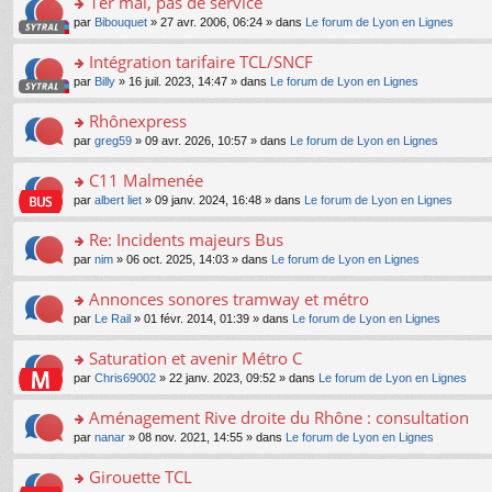
1er mai, pas de service
nt
m
le
a
ré
ult
o
e
pl
o
par
Bibouquet
» 27 avr. 2006, 06:24 » dans
Le forum de Lyon en Lignes
g
c
er
n
s
u
n
e
e
le
lu
s
s
s
Intégration tarifaire TCL/SNCF
n
nt
m
le
a
ré
ult
o
e
pl
o
par
Billy
» 16 juil. 2023, 14:47 » dans
Le forum de Lyon en Lignes
g
c
er
n
s
u
n
e
e
le
lu
s
s
s
Rhônexpress
n
nt
m
le
a
ré
ult
o
e
pl
o
par
greg59
» 09 avr. 2026, 10:57 » dans
Le forum de Lyon en Lignes
g
c
er
n
s
u
n
e
e
le
lu
s
s
s
C11 Malmenée
n
nt
m
le
a
ré
ult
o
e
pl
o
par
albert liet
» 09 janv. 2024, 16:48 » dans
Le forum de Lyon en Lignes
g
c
er
n
s
u
n
e
e
le
lu
s
s
s
Re: Incidents majeurs Bus
n
nt
m
le
a
ré
ult
o
e
pl
o
par
nim
» 06 oct. 2025, 14:03 » dans
Le forum de Lyon en Lignes
g
c
er
n
s
u
n
e
e
le
lu
s
s
s
Annonces sonores tramway et métro
n
nt
m
le
a
ré
ult
o
e
pl
o
par
Le Rail
» 01 févr. 2014, 01:39 » dans
Le forum de Lyon en Lignes
g
c
er
n
s
u
n
e
e
le
lu
s
s
s
Saturation et avenir Métro C
n
nt
m
le
a
ré
ult
o
e
pl
o
par
Chris69002
» 22 janv. 2023, 09:52 » dans
Le forum de Lyon en Lignes
g
c
er
n
s
u
n
e
e
le
lu
s
s
s
Aménagement Rive droite du Rhône : consultation
n
nt
m
le
a
ré
ult
o
e
pl
o
par
nanar
» 08 nov. 2021, 14:55 » dans
Le forum de Lyon en Lignes
g
c
er
n
s
u
n
e
e
le
lu
s
s
s
Girouette TCL
n
nt
m
le
a
ré
ult
o