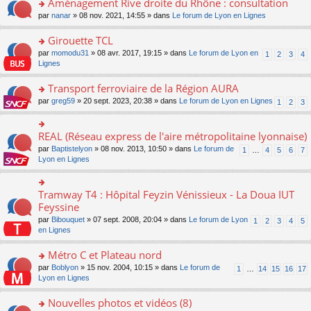
Aménagement Rive droite du Rhône : consultation
n
s
u
e
e
er
lu
s
s
o
par
nanar
» 08 nov. 2021, 14:55 » dans
Le forum de Lyon en Lignes
n
nt
le
le
a
ré
n
o
m
pl
g
c
s
Girouette TCL
n
e
u
e
e
ult
lu
s
s
o
par
momodu31
» 08 avr. 2017, 19:15 » dans
Le forum de Lyon en
1
2
3
4
n
nt
er
le
s
ré
n
Lignes
o
le
pl
a
c
s
n
m
u
g
e
ult
Transport ferroviaire de la Région AURA
lu
e
s
e
nt
er
le
s
ré
o
par
greg59
» 20 sept. 2023, 20:38 » dans
Le forum de Lyon en Lignes
1
2
3
n
le
pl
s
c
n
o
m
u
a
e
s
n
e
s
g
nt
ult
REAL (Réseau express de l'aire métropolitaine lyonnaise)
lu
o
s
ré
e
er
le
n
s
c
par
Baptistelyon
» 08 nov. 2013, 10:50 » dans
Le forum de
1
…
4
5
6
7
n
le
pl
s
a
e
Lyon en Lignes
o
m
u
ult
g
nt
n
e
s
er
e
lu
s
ré
le
n
Tramway T4 : Hôpital Feyzin Vénissieux - La Doua IUT
le
o
s
c
m
o
pl
n
Feyssine
a
e
e
n
u
s
g
nt
s
lu
par
Bibouquet
» 07 sept. 2008, 20:04 » dans
Le forum de Lyon
1
2
3
4
5
s
ult
e
s
le
en Lignes
ré
er
n
a
pl
c
le
o
g
u
Métro C et Plateau nord
e
m
n
e
s
nt
e
lu
o
par
Boblyon
» 15 nov. 2004, 10:15 » dans
Le forum de
1
…
14
15
16
17
n
ré
s
le
n
Lyon en Lignes
o
c
s
pl
s
n
e
a
u
ult
Nouvelles photos et vidéos (8)
lu
nt
g
s
er