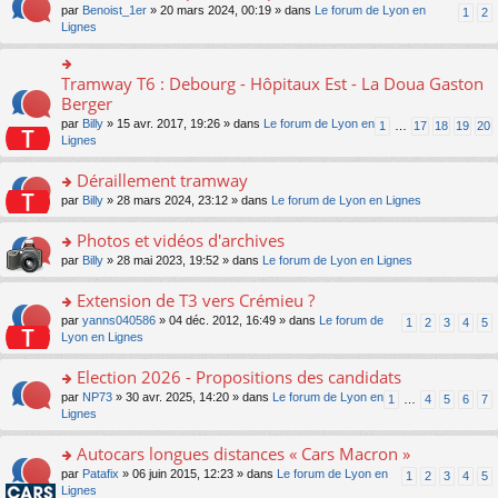
ult
e
s
o
par
Benoist_1er
» 20 mars 2024, 00:19 » dans
Le forum de Lyon en
u
1
2
n
er
nt
s
n
Lignes
s
o
le
a
s
ré
n
m
g
ult
c
lu
e
e
er
e
Tramway T6 : Debourg - Hôpitaux Est - La Doua Gaston
le
o
s
n
le
nt
pl
n
Berger
s
o
m
u
s
a
n
par
Billy
» 15 avr. 2017, 19:26 » dans
Le forum de Lyon en
1
…
17
18
19
20
e
s
ult
g
lu
Lignes
s
ré
er
e
le
s
c
le
n
pl
Déraillement tramway
a
e
m
o
u
g
nt
e
n
o
par
Billy
» 28 mars 2024, 23:12 » dans
Le forum de Lyon en Lignes
s
e
s
lu
n
ré
n
s
le
s
Photos et vidéos d'archives
c
o
a
pl
ult
e
n
o
par
Billy
» 28 mai 2023, 19:52 » dans
Le forum de Lyon en Lignes
g
u
er
nt
lu
n
e
s
le
le
s
Extension de T3 vers Crémieu ?
n
ré
m
pl
ult
o
c
e
o
par
yanns040586
» 04 déc. 2012, 16:49 » dans
Le forum de
1
2
3
4
5
u
er
n
e
s
n
Lyon en Lignes
s
le
lu
nt
s
s
ré
m
le
a
ult
Election 2026 - Propositions des candidats
c
e
pl
g
er
e
s
o
par
NP73
» 30 avr. 2025, 14:20 » dans
Le forum de Lyon en
u
1
…
4
5
6
7
e
le
nt
s
n
Lignes
s
n
m
a
s
ré
o
e
g
ult
c
Autocars longues distances « Cars Macron »
n
s
e
er
e
lu
s
o
par
Patafix
» 06 juin 2015, 12:23 » dans
Le forum de Lyon en
1
2
3
4
5
n
le
nt
le
a
n
Lignes
o
m