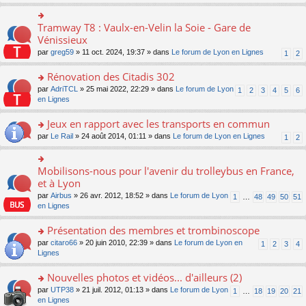
s
ult
er
Tramway T8 : Vaulx-en-Velin la Soie - Gare de
o
le
n
Vénissieux
m
s
par
greg59
» 11 oct. 2024, 19:37 » dans
Le forum de Lyon en Lignes
1
2
e
ult
s
er
Rénovation des Citadis 302
s
le
a
m
o
par
AdriTCL
» 25 mai 2022, 22:29 » dans
Le forum de Lyon
1
2
3
4
5
6
g
e
n
en Lignes
e
s
s
n
s
ult
Jeux en rapport avec les transports en commun
o
a
er
n
o
par
Le Rail
» 24 août 2014, 01:11 » dans
Le forum de Lyon en Lignes
1
2
g
le
lu
n
e
m
le
s
n
e
pl
ult
Mobilisons-nous pour l'avenir du trolleybus en France,
o
o
s
u
er
n
n
et à Lyon
s
s
le
lu
s
a
par
Airbus
» 26 avr. 2012, 18:52 » dans
Le forum de Lyon
1
…
48
49
50
51
ré
m
le
ult
g
en Lignes
c
e
pl
er
e
e
s
u
le
n
Présentation des membres et trombinoscope
nt
s
s
m
o
a
ré
e
n
o
par
citaro66
» 20 juin 2010, 22:39 » dans
Le forum de Lyon en
1
2
3
4
g
c
s
lu
n
Lignes
e
e
s
le
s
n
nt
a
pl
ult
Nouvelles photos et vidéos... d'ailleurs (2)
o
g
u
er
n
o
par
UTP38
» 21 juil. 2012, 01:13 » dans
Le forum de Lyon
1
…
18
19
20
21
e
s
le
lu
n
en Lignes
n
ré
m