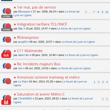
pl
g
s
n
e
u
e
ult
1er mai, pas de service
lu
s
s
n
er
le
s
ré
o
par
Bibouquet
» 27 avr. 2006, 06:24 » dans
Le forum de
1
…
7
8
9
10
o
le
pl
a
c
n
Lyon en Lignes
n
m
u
g
e
s
lu
e
s
e
nt
ult
Intégration tarifaire TCL/SNCF
le
s
ré
n
er
pl
s
c
o
par
Billy
» 16 juil. 2023, 14:47 » dans
Le forum de Lyon en Lignes
o
le
u
a
e
n
n
m
s
g
nt
s
Rhônexpress
lu
e
ré
e
ult
le
s
c
o
par
greg59
» 09 avr. 2026, 10:57 » dans
Le forum de Lyon en Lignes
n
er
pl
s
e
n
o
le
u
a
nt
s
C11 Malmenée
n
m
s
g
ult
lu
e
ré
o
par
albert liet
» 09 janv. 2024, 16:48 » dans
Le forum de Lyon en Lignes
e
er
le
s
c
n
n
le
pl
s
e
s
Re: Incidents majeurs Bus
o
m
u
a
nt
ult
n
e
s
o
par
nim
» 06 oct. 2025, 14:03 » dans
Le forum de Lyon en Lignes
g
er
lu
s
ré
n
e
le
le
s
c
s
Annonces sonores tramway et métro
n
m
pl
a
e
ult
o
e
u
o
par
Le Rail
» 01 févr. 2014, 01:39 » dans
Le forum de Lyon en
1
2
3
4
g
nt
er
n
s
s
n
Lignes
e
le
lu
s
ré
s
n
m
le
a
c
ult
Saturation et avenir Métro C
o
e
pl
g
e
er
n
s
u
o
par
Chris69002
» 22 janv. 2023, 09:52 » dans
Le forum de Lyon en
1
2
e
nt
le
lu
s
s
n
Lignes
n
m
le
a
ré
s
o
e
pl
g
c
ult