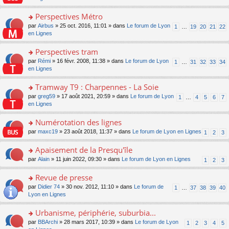
m
u
g
nt
s
lu
e
s
e
ult
Perspectives Métro
le
s
ré
n
er
pl
s
c
o
par
Airbus
» 25 oct. 2016, 11:01 » dans
Le forum de Lyon
1
…
19
20
21
22
o
le
u
a
e
n
en Lignes
n
m
s
g
nt
s
lu
e
ré
e
ult
Perspectives tram
le
s
c
n
er
pl
s
e
o
par
Rémi
» 16 févr. 2008, 11:38 » dans
Le forum de Lyon
1
…
31
32
33
34
o
le
u
a
nt
n
en Lignes
n
m
s
g
s
lu
e
ré
e
ult
Tramway T9 : Charpennes - La Soie
le
s
c
n
er
pl
s
e
o
par
greg59
» 17 août 2021, 20:59 » dans
Le forum de Lyon
1
…
4
5
6
7
o
le
u
a
nt
n
en Lignes
n
m
s
g
s
lu
e
ré
e
ult
Numérotation des lignes
le
s
c
n
er
pl
s
e
o
par
maxc19
» 23 août 2018, 11:37 » dans
Le forum de Lyon en Lignes
1
2
3
o
le
u
a
nt
n
n
m
s
g
s
Apaisement de la Presqu'île
lu
e
ré
e
ult
le
s
c
o
par
Alain
» 11 juin 2022, 09:30 » dans
Le forum de Lyon en Lignes
1
2
3
n
er
pl
s
e
n
o
le
u
a
nt
s
Revue de presse
n
m
s
g
ult
lu
e
ré
o
par
Didier 74
» 30 nov. 2012, 11:10 » dans
Le forum de
1
…
37
38
39
40
e
er
le
s
c
n
Lyon en Lignes
n
le
pl
s
e
s
o
m
u
a
nt
ult
Urbanisme, périphérie, suburbia...
n
e
s
g
er
lu
s
ré
o
par
BBArchi
» 28 mars 2017, 10:39 » dans
Le forum de Lyon
1
2
3
4
5
e
le
le
s