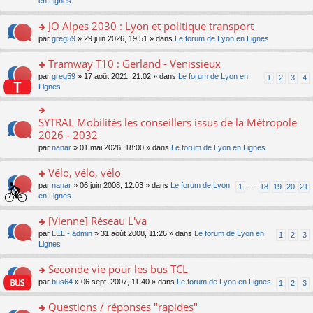
c
n
en Lignes
n
m
pl
a
e
s
o
e
u
g
nt
ult
JO Alpes 2030 : Lyon et politique transport
n
s
s
e
er
lu
s
ré
o
par
greg59
» 29 juin 2026, 19:51 » dans
Le forum de Lyon en Lignes
n
le
le
a
c
n
o
m
pl
g
e
s
Tramway T10 : Gerland - Venissieux
n
e
u
e
nt
ult
lu
s
s
o
par
greg59
» 17 août 2021, 21:02 » dans
Le forum de Lyon en
1
2
3
4
n
er
le
s
ré
n
Lignes
o
le
pl
a
c
s
n
m
u
g
e
ult
lu
e
s
e
nt
er
SYTRAL Mobilités les conseillers issus de la Métropole
le
o
s
ré
n
le
pl
n
2026 - 2032
s
c
o
m
u
s
a
e
n
par
nanar
» 01 mai 2026, 18:00 » dans
Le forum de Lyon en Lignes
e
s
ult
g
nt
lu
s
ré
er
e
le
Vélo, vélo, vélo
s
c
le
n
pl
a
e
m
o
o
par
nanar
» 06 juin 2008, 12:03 » dans
Le forum de Lyon
1
…
18
19
20
21
u
g
nt
e
n
n
en Lignes
s
e
s
lu
s
ré
n
s
le
ult
[Vienne] Réseau L'va
c
o
a
pl
er
e
n
o
par
LEL - admin
» 31 août 2008, 11:26 » dans
Le forum de Lyon en
1
2
3
g
u
le
nt
lu
n
Lignes
e
s
m
le
s
n
ré
e
pl
ult
Seconde vie pour les bus TCL
o
c
s
u
er
n
e
s
o
par
bus64
» 06 sept. 2007, 11:40 » dans
Le forum de Lyon en Lignes
1
2
3
s
le
lu
nt
a
n
ré
m
le
g
s
Questions / réponses "rapides"
c
e
pl
e