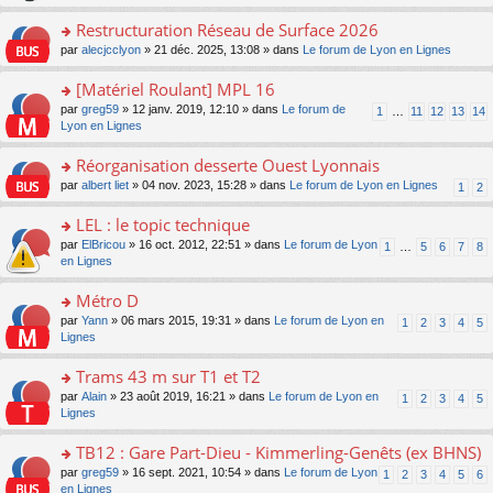
le
s
o
c
e
pl
ult
Restructuration Réseau de Surface 2026
n
e
s
u
er
lu
nt
s
o
par
alecjcclyon
» 21 déc. 2025, 13:08 » dans
Le forum de Lyon en Lignes
s
le
le
a
n
ré
m
pl
g
s
[Matériel Roulant] MPL 16
c
e
u
e
ult
e
s
o
par
greg59
» 12 janv. 2019, 12:10 » dans
Le forum de
s
1
…
11
12
13
14
n
er
nt
s
n
Lyon en Lignes
ré
o
le
a
s
c
n
m
g
ult
e
Réorganisation desserte Ouest Lyonnais
lu
e
e
er
nt
le
s
o
par
albert liet
» 04 nov. 2023, 15:28 » dans
Le forum de Lyon en Lignes
1
2
n
le
pl
s
n
o
m
u
a
s
LEL : le topic technique
n
e
s
g
ult
lu
s
ré
o
par
ElBricou
» 16 oct. 2012, 22:51 » dans
Le forum de Lyon
1
…
5
6
7
8
e
er
le
s
c
n
en Lignes
n
le
pl
a
e
s
o
m
u
g
nt
ult
Métro D
n
e
s
e
er
lu
s
ré
o
par
Yann
» 06 mars 2015, 19:31 » dans
Le forum de Lyon en
1
2
3
4
5
n
le
le
s
c
n
Lignes
o
m
pl
a
e
s
n
e
u
g
nt
ult
Trams 43 m sur T1 et T2
lu
s
s
e
er
le
s
ré
o
par
Alain
» 23 août 2019, 16:21 » dans
Le forum de Lyon en
1
2
3
4
5
n
le
pl
a
c
n
Lignes
o
m
u
g
e
s
n
e
s
e
nt
ult
TB12 : Gare Part-Dieu - Kimmerling-Genêts (ex BHNS)
lu
s
ré
n
er
le
s
c
o
par
greg59
» 16 sept. 2021, 10:54 » dans
Le forum de Lyon
1
2
3
4
5
6
o
le
pl
a
e
n
en Lignes
n