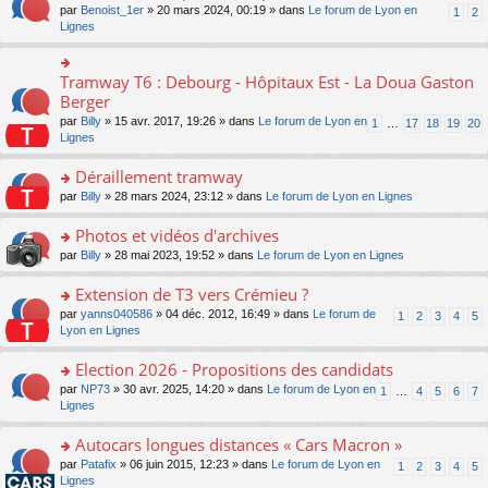
ult
e
s
o
par
Benoist_1er
» 20 mars 2024, 00:19 » dans
Le forum de Lyon en
u
1
2
n
er
nt
s
n
Lignes
s
o
le
a
s
ré
n
m
g
ult
c
lu
e
e
er
e
Tramway T6 : Debourg - Hôpitaux Est - La Doua Gaston
le
o
s
n
le
nt
pl
n
Berger
s
o
m
u
s
a
n
par
Billy
» 15 avr. 2017, 19:26 » dans
Le forum de Lyon en
1
…
17
18
19
20
e
s
ult
g
lu
Lignes
s
ré
er
e
le
s
c
le
n
pl
Déraillement tramway
a
e
m
o
u
g
nt
e
n
o
par
Billy
» 28 mars 2024, 23:12 » dans
Le forum de Lyon en Lignes
s
e
s
lu
n
ré
n
s
le
s
Photos et vidéos d'archives
c
o
a
pl
ult
e
n
o
par
Billy
» 28 mai 2023, 19:52 » dans
Le forum de Lyon en Lignes
g
u
er
nt
lu
n
e
s
le
le
s
Extension de T3 vers Crémieu ?
n
ré
m
pl
ult
o
c
e
o
par
yanns040586
» 04 déc. 2012, 16:49 » dans
Le forum de
1
2
3
4
5
u
er
n
e
s
n
Lyon en Lignes
s
le
lu
nt
s
s
ré
m
le
a
ult
Election 2026 - Propositions des candidats
c
e
pl
g
er
e
s
o
par
NP73
» 30 avr. 2025, 14:20 » dans
Le forum de Lyon en
u
1
…
4
5
6
7
e
le
nt
s
n
Lignes
s
n
m
a
s
ré
o
e
g
ult
c
Autocars longues distances « Cars Macron »
n
s
e
er
e
lu
s
o
par
Patafix
» 06 juin 2015, 12:23 » dans
Le forum de Lyon en
1
2
3
4
5
n
le
nt
le
a
n
Lignes
o
m