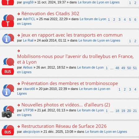
s
par
greg59
» 11 oct. 2024, 19:37 » dans
Le forum de Lyon en Lignes
1
2
ult
er
Rénovation des Citadis 302
le
m
o
par
AdriTCL
» 25 mai 2022, 22:29 » dans
Le forum de Lyon
1
2
3
4
5
6
e
n
en Lignes
s
s
s
ult
Jeux en rapport avec les transports en commun
a
er
o
par
Le Rail
» 24 août 2014, 01:11 » dans
Le forum de Lyon en Lignes
1
2
g
le
n
e
m
s
n
e
ult
Mobilisons-nous pour l'avenir du trolleybus en France,
o
o
s
er
n
n
et à Lyon
s
le
lu
s
a
par
Airbus
» 26 avr. 2012, 18:52 » dans
Le forum de Lyon
1
…
48
49
50
51
m
le
ult
g
en Lignes
e
pl
er
e
s
u
le
n
Présentation des membres et trombinoscope
s
s
m
o
a
ré
e
n
o
par
citaro66
» 20 juin 2010, 22:39 » dans
Le forum de Lyon en
1
2
3
4
g
c
s
lu
n
Lignes
e
e
s
le
s
n
nt
a
pl
ult
Nouvelles photos et vidéos... d'ailleurs (2)
o
g
u
er
n
o
par
UTP38
» 21 juil. 2012, 01:13 » dans
Le forum de Lyon
1
…
18
19
20
21
e
s
le
lu
n
en Lignes
n
ré
m
le
s
o
c
e
pl
ult
Restructuration Réseau de Surface 2026
n
e
s
u
er
lu
nt
s
o
par
alecjcclyon
» 21 déc. 2025, 13:08 » dans
Le forum de Lyon en Lignes
s
le
le
a
n
ré
m