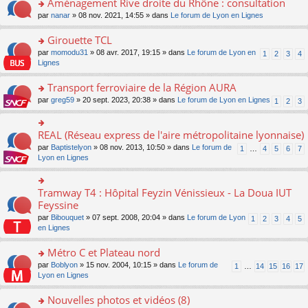
Aménagement Rive droite du Rhône : consultation
n
s
u
e
e
er
lu
s
s
o
par
nanar
» 08 nov. 2021, 14:55 » dans
Le forum de Lyon en Lignes
n
nt
le
le
a
ré
n
o
m
pl
g
c
s
Girouette TCL
n
e
u
e
e
ult
lu
s
s
o
par
momodu31
» 08 avr. 2017, 19:15 » dans
Le forum de Lyon en
1
2
3
4
n
nt
er
le
s
ré
n
Lignes
o
le
pl
a
c
s
n
m
u
g
e
ult
Transport ferroviaire de la Région AURA
lu
e
s
e
nt
er
le
s
ré
o
par
greg59
» 20 sept. 2023, 20:38 » dans
Le forum de Lyon en Lignes
1
2
3
n
le
pl
s
c
n
o
m
u
a
e
s
n
e
s
g
nt
ult
REAL (Réseau express de l'aire métropolitaine lyonnaise)
lu
o
s
ré
e
er
le
n
s
c
par
Baptistelyon
» 08 nov. 2013, 10:50 » dans
Le forum de
1
…
4
5
6
7
n
le
pl
s
a
e
Lyon en Lignes
o
m
u
ult
g
nt
n
e
s
er
e
lu
s
ré
le
n
Tramway T4 : Hôpital Feyzin Vénissieux - La Doua IUT
le
o
s
c
m
o
pl
n
Feyssine
a
e
e
n
u
s
g
nt
s
lu
par
Bibouquet
» 07 sept. 2008, 20:04 » dans
Le forum de Lyon
1
2
3
4
5
s
ult
e
s
le
en Lignes
ré
er
n
a
pl
c
le
o
g
u
Métro C et Plateau nord
e
m
n
e
s
nt
e
lu
o
par
Boblyon
» 15 nov. 2004, 10:15 » dans
Le forum de
1
…
14
15
16
17
n
ré
s
le
n
Lyon en Lignes
o
c
s
pl
s
n
e
a
u
ult
Nouvelles photos et vidéos (8)
lu
nt
g
s
er