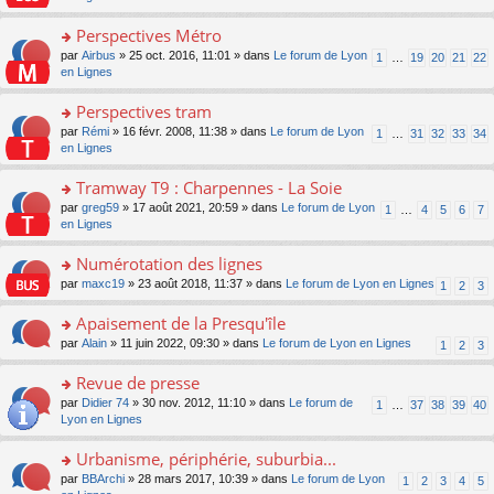
m
u
g
nt
s
lu
e
s
e
ult
Perspectives Métro
le
s
ré
n
er
pl
s
c
o
par
Airbus
» 25 oct. 2016, 11:01 » dans
Le forum de Lyon
1
…
19
20
21
22
o
le
u
a
e
n
en Lignes
n
m
s
g
nt
s
lu
e
ré
e
ult
Perspectives tram
le
s
c
n
er
pl
s
e
o
par
Rémi
» 16 févr. 2008, 11:38 » dans
Le forum de Lyon
1
…
31
32
33
34
o
le
u
a
nt
n
en Lignes
n
m
s
g
s
lu
e
ré
e
ult
Tramway T9 : Charpennes - La Soie
le
s
c
n
er
pl
s
e
o
par
greg59
» 17 août 2021, 20:59 » dans
Le forum de Lyon
1
…
4
5
6
7
o
le
u
a
nt
n
en Lignes
n
m
s
g
s
lu
e
ré
e
ult
Numérotation des lignes
le
s
c
n
er
pl
s
e
o
par
maxc19
» 23 août 2018, 11:37 » dans
Le forum de Lyon en Lignes
1
2
3
o
le
u
a
nt
n
n
m
s
g
s
Apaisement de la Presqu'île
lu
e
ré
e
ult
le
s
c
o
par
Alain
» 11 juin 2022, 09:30 » dans
Le forum de Lyon en Lignes
1
2
3
n
er
pl
s
e
n
o
le
u
a
nt
s
Revue de presse
n
m
s
g
ult
lu
e
ré
o
par
Didier 74
» 30 nov. 2012, 11:10 » dans
Le forum de
1
…
37
38
39
40
e
er
le
s
c
n
Lyon en Lignes
n
le
pl
s
e
s
o
m
u
a
nt
ult
Urbanisme, périphérie, suburbia...
n
e
s
g
er
lu
s
ré
o
par
BBArchi
» 28 mars 2017, 10:39 » dans
Le forum de Lyon
1
2
3
4
5
e
le
le
s