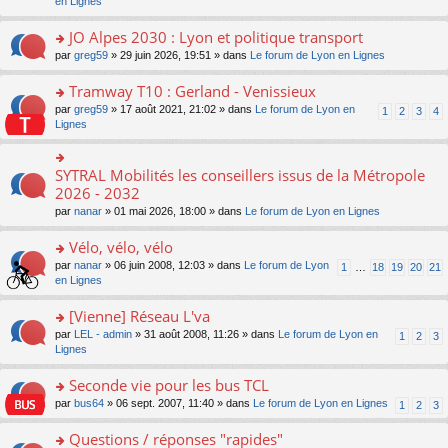
c
n
en Lignes
n
m
pl
a
e
s
o
e
u
g
nt
ult
JO Alpes 2030 : Lyon et politique transport
n
s
s
e
er
lu
s
ré
o
par
greg59
» 29 juin 2026, 19:51 » dans
Le forum de Lyon en Lignes
n
le
le
a
c
n
o
m
pl
g
e
s
Tramway T10 : Gerland - Venissieux
n
e
u
e
nt
ult
lu
s
s
o
par
greg59
» 17 août 2021, 21:02 » dans
Le forum de Lyon en
1
2
3
4
n
er
le
s
ré
n
Lignes
o
le
pl
a
c
s
n
m
u
g
e
ult
lu
e
s
e
nt
er
SYTRAL Mobilités les conseillers issus de la Métropole
le
o
s
ré
n
le
pl
n
2026 - 2032
s
c
o
m
u
s
a
e
n
par
nanar
» 01 mai 2026, 18:00 » dans
Le forum de Lyon en Lignes
e
s
ult
g
nt
lu
s
ré
er
e
le
Vélo, vélo, vélo
s
c
le
n
pl
a
e
m
o
o
par
nanar
» 06 juin 2008, 12:03 » dans
Le forum de Lyon
1
…
18
19
20
21
u
g
nt
e
n
n
en Lignes
s
e
s
lu
s
ré
n
s
le
ult
[Vienne] Réseau L'va
c
o
a
pl
er
e
n
o
par
LEL - admin
» 31 août 2008, 11:26 » dans
Le forum de Lyon en
1
2
3
g
u
le
nt
lu
n
Lignes
e
s
m
le
s
n
ré
e
pl
ult
Seconde vie pour les bus TCL
o
c
s
u
er
n
e
s
o
par
bus64
» 06 sept. 2007, 11:40 » dans
Le forum de Lyon en Lignes
1
2
3
s
le
lu
nt
a
n
ré
m
le
g
s
Questions / réponses "rapides"
c
e
pl
e