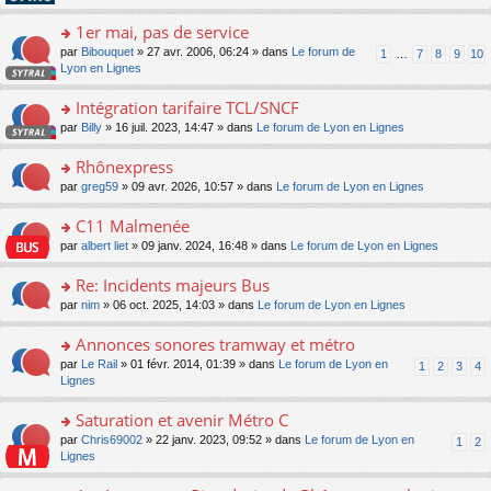
pl
g
s
n
e
u
e
ult
1er mai, pas de service
lu
s
s
n
er
le
s
ré
o
par
Bibouquet
» 27 avr. 2006, 06:24 » dans
Le forum de
1
…
7
8
9
10
o
le
pl
a
c
n
Lyon en Lignes
n
m
u
g
e
s
lu
e
s
e
nt
ult
Intégration tarifaire TCL/SNCF
le
s
ré
n
er
pl
s
c
o
par
Billy
» 16 juil. 2023, 14:47 » dans
Le forum de Lyon en Lignes
o
le
u
a
e
n
n
m
s
g
nt
s
Rhônexpress
lu
e
ré
e
ult
le
s
c
o
par
greg59
» 09 avr. 2026, 10:57 » dans
Le forum de Lyon en Lignes
n
er
pl
s
e
n
o
le
u
a
nt
s
C11 Malmenée
n
m
s
g
ult
lu
e
ré
o
par
albert liet
» 09 janv. 2024, 16:48 » dans
Le forum de Lyon en Lignes
e
er
le
s
c
n
n
le
pl
s
e
s
Re: Incidents majeurs Bus
o
m
u
a
nt
ult
n
e
s
o
par
nim
» 06 oct. 2025, 14:03 » dans
Le forum de Lyon en Lignes
g
er
lu
s
ré
n
e
le
le
s
c
s
Annonces sonores tramway et métro
n
m
pl
a
e
ult
o
e
u
o
par
Le Rail
» 01 févr. 2014, 01:39 » dans
Le forum de Lyon en
1
2
3
4
g
nt
er
n
s
s
n
Lignes
e
le
lu
s
ré
s
n
m
le
a
c
ult
Saturation et avenir Métro C
o
e
pl
g
e
er
n
s
u
o
par
Chris69002
» 22 janv. 2023, 09:52 » dans
Le forum de Lyon en
1
2
e
nt
le
lu
s
s
n
Lignes
n
m
le
a
ré
s
o
e
pl
g
c
ult