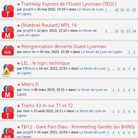
pl
g
s
Tramway Express de l'Ouest Lyonnais (TEOL)
c
e
u
e
ult
e
s
o
par
greg59
» 16 mai 2022, 14:19 » dans
Le forum de Lyon
s
1
…
19
20
21
22
n
er
nt
s
n
en Lignes
ré
o
le
a
s
c
n
m
g
ult
e
[Matériel Roulant] MPL 16
lu
e
e
er
nt
le
s
o
par
greg59
» 12 janv. 2019, 12:10 » dans
Le forum de
1
…
11
12
13
14
n
le
pl
s
n
Lyon en Lignes
o
m
u
a
s
n
e
s
g
ult
Réorganisation desserte Ouest Lyonnais
lu
s
ré
e
er
le
s
c
o
par
albert liet
» 04 nov. 2023, 15:28 » dans
Le forum de Lyon en Lignes
1
2
n
le
pl
a
e
n
o
m
u
g
nt
s
LEL : le topic technique
n
e
s
e
ult
lu
s
ré
o
par
ElBricou
» 16 oct. 2012, 22:51 » dans
Le forum de Lyon
1
…
5
6
7
8
n
er
le
s
c
n
en Lignes
o
le
pl
a
e
s
n
m
u
g
nt
ult
Métro D
lu
e
s
e
er
le
s
ré
o
par
Yann
» 06 mars 2015, 19:31 » dans
Le forum de Lyon en
1
2
3
4
5
n
le
pl
s
c
n
Lignes
o
m
u
a
e
s
n
e
s
g
nt
ult
Trams 43 m sur T1 et T2
lu
s
ré
e
er
le
s
c
o
par
Alain
» 23 août 2019, 16:21 » dans
Le forum de Lyon en
1
2
3
4
5
n
le
pl
a
e
n
Lignes
o
m
u
g
nt
s
n
e
s
e
ult
TB12 : Gare Part-Dieu - Kimmerling-Genêts (ex BHNS)
lu
s
ré
n
er
le
s
c
o
par
greg59
» 16 sept. 2021, 10:54 » dans
Le forum de Lyon
1
2
3
4
5
6
o
le
pl
a
e
n
en Lignes
n