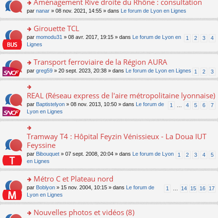
Aménagement Rive droite du Rhône : consultation
n
s
u
e
e
er
lu
s
s
o
par
nanar
» 08 nov. 2021, 14:55 » dans
Le forum de Lyon en Lignes
n
nt
le
le
a
ré
n
o
m
pl
g
c
s
Girouette TCL
n
e
u
e
e
ult
lu
s
s
o
par
momodu31
» 08 avr. 2017, 19:15 » dans
Le forum de Lyon en
1
2
3
4
n
nt
er
le
s
ré
n
Lignes
o
le
pl
a
c
s
n
m
u
g
e
ult
Transport ferroviaire de la Région AURA
lu
e
s
e
nt
er
le
s
ré
o
par
greg59
» 20 sept. 2023, 20:38 » dans
Le forum de Lyon en Lignes
1
2
3
n
le
pl
s
c
n
o
m
u
a
e
s
n
e
s
g
nt
ult
REAL (Réseau express de l'aire métropolitaine lyonnaise)
lu
o
s
ré
e
er
le
n
s
c
par
Baptistelyon
» 08 nov. 2013, 10:50 » dans
Le forum de
1
…
4
5
6
7
n
le
pl
s
a
e
Lyon en Lignes
o
m
u
ult
g
nt
n
e
s
er
e
lu
s
ré
le
n
Tramway T4 : Hôpital Feyzin Vénissieux - La Doua IUT
le
o
s
c
m
o
pl
n
Feyssine
a
e
e
n
u
s
g
nt
s
lu
par
Bibouquet
» 07 sept. 2008, 20:04 » dans
Le forum de Lyon
1
2
3
4
5
s
ult
e
s
le
en Lignes
ré
er
n
a
pl
c
le
o
g
u
Métro C et Plateau nord
e
m
n
e
s
nt
e
lu
o
par
Boblyon
» 15 nov. 2004, 10:15 » dans
Le forum de
1
…
14
15
16
17
n
ré
s
le
n
Lyon en Lignes
o
c
s
pl
s
n
e
a
u
ult
Nouvelles photos et vidéos (8)
lu
nt
g
s
er