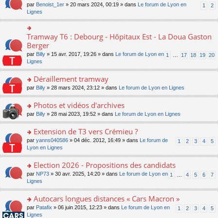
ult
e
s
o
par
Benoist_1er
» 20 mars 2024, 00:19 » dans
Le forum de Lyon en
u
1
2
n
er
nt
s
n
Lignes
s
o
le
a
s
ré
n
m
g
ult
c
lu
e
e
er
e
Tramway T6 : Debourg - Hôpitaux Est - La Doua Gaston
le
o
s
n
le
nt
pl
n
Berger
s
o
m
u
s
a
n
par
Billy
» 15 avr. 2017, 19:26 » dans
Le forum de Lyon en
1
…
17
18
19
20
e
s
ult
g
lu
Lignes
s
ré
er
e
le
s
c
le
n
pl
Déraillement tramway
a
e
m
o
u
g
nt
e
n
o
par
Billy
» 28 mars 2024, 23:12 » dans
Le forum de Lyon en Lignes
s
e
s
lu
n
ré
n
s
le
s
Photos et vidéos d'archives
c
o
a
pl
ult
e
n
o
par
Billy
» 28 mai 2023, 19:52 » dans
Le forum de Lyon en Lignes
g
u
er
nt
lu
n
e
s
le
le
s
Extension de T3 vers Crémieu ?
n
ré
m
pl
ult
o
c
e
o
par
yanns040586
» 04 déc. 2012, 16:49 » dans
Le forum de
1
2
3
4
5
u
er
n
e
s
n
Lyon en Lignes
s
le
lu
nt
s
s
ré
m
le
a
ult
Election 2026 - Propositions des candidats
c
e
pl
g
er
e
s
o
par
NP73
» 30 avr. 2025, 14:20 » dans
Le forum de Lyon en
u
1
…
4
5
6
7
e
le
nt
s
n
Lignes
s
n
m
a
s
ré
o
e
g
ult
c
Autocars longues distances « Cars Macron »
n
s
e
er
e
lu
s
o
par
Patafix
» 06 juin 2015, 12:23 » dans
Le forum de Lyon en
1
2
3
4
5
n
le
nt
le
a
n
Lignes
o
m