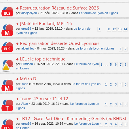
le
s
o
c
e
pl
ult
Restructuration Réseau de Surface 2026
n
e
s
u
er
lu
nt
s
o
par
alecjcclyon
» 21 déc. 2025, 13:08 » dans
Le forum de Lyon en Lignes
s
le
le
a
n
ré
m
pl
g
s
[Matériel Roulant] MPL 16
c
e
u
e
ult
e
s
o
par
greg59
» 12 janv. 2019, 12:10 » dans
Le forum de
s
1
…
11
12
13
14
n
er
nt
s
n
Lyon en Lignes
ré
o
le
a
s
c
n
m
g
ult
e
Réorganisation desserte Ouest Lyonnais
lu
e
e
er
nt
le
s
o
par
albert liet
» 04 nov. 2023, 15:28 » dans
Le forum de Lyon en Lignes
1
2
n
le
pl
s
n
o
m
u
a
s
LEL : le topic technique
n
e
s
g
ult
lu
s
ré
o
par
ElBricou
» 16 oct. 2012, 22:51 » dans
Le forum de Lyon
1
…
5
6
7
8
e
er
le
s
c
n
en Lignes
n
le
pl
a
e
s
o
m
u
g
nt
ult
Métro D
n
e
s
e
er
lu
s
ré
o
par
Yann
» 06 mars 2015, 19:31 » dans
Le forum de Lyon en
1
2
3
4
5
n
le
le
s
c
n
Lignes
o
m
pl
a
e
s
n
e
u
g
nt
ult
Trams 43 m sur T1 et T2
lu
s
s
e
er
le
s
ré
o
par
Alain
» 23 août 2019, 16:21 » dans
Le forum de Lyon en
1
2
3
4
5
n
le
pl
a
c
n
Lignes
o
m
u
g
e
s
n
e
s
e
nt
ult
TB12 : Gare Part-Dieu - Kimmerling-Genêts (ex BHNS)
lu
s
ré
n
er
le
s
c
o
par
greg59
» 16 sept. 2021, 10:54 » dans
Le forum de Lyon
1
2
3
4
5
6
o
le
pl
a
e
n
en Lignes
n