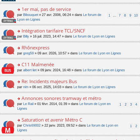
pl
g
s
n
e
u
e
ult
1er mai, pas de service
lu
s
s
n
er
le
s
ré
o
par
Bibouquet
» 27 avr. 2006, 06:24 » dans
Le forum de
1
…
7
8
9
10
o
le
pl
a
c
n
Lyon en Lignes
n
m
u
g
e
s
lu
e
s
e
nt
ult
Intégration tarifaire TCL/SNCF
le
s
ré
n
er
pl
s
c
o
par
Billy
» 16 juil. 2023, 14:47 » dans
Le forum de Lyon en Lignes
o
le
u
a
e
n
n
m
s
g
nt
s
Rhônexpress
lu
e
ré
e
ult
le
s
c
o
par
greg59
» 09 avr. 2026, 10:57 » dans
Le forum de Lyon en Lignes
n
er
pl
s
e
n
o
le
u
a
nt
s
C11 Malmenée
n
m
s
g
ult
lu
e
ré
o
par
albert liet
» 09 janv. 2024, 16:48 » dans
Le forum de Lyon en Lignes
e
er
le
s
c
n
n
le
pl
s
e
s
Re: Incidents majeurs Bus
o
m
u
a
nt
ult
n
e
s
o
par
nim
» 06 oct. 2025, 14:03 » dans
Le forum de Lyon en Lignes
g
er
lu
s
ré
n
e
le
le
s
c
s
Annonces sonores tramway et métro
n
m
pl
a
e
ult
o
e
u
o
par
Le Rail
» 01 févr. 2014, 01:39 » dans
Le forum de Lyon en
1
2
3
4
g
nt
er
n
s
s
n
Lignes
e
le
lu
s
ré
s
n
m
le
a
c
ult
Saturation et avenir Métro C
o
e
pl
g
e
er
n
s
u
o
par
Chris69002
» 22 janv. 2023, 09:52 » dans
Le forum de Lyon en
1
2
e
nt
le
lu
s
s
n
Lignes
n
m
le
a
ré
s
o
e
pl
g
c
ult