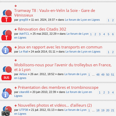
s
ult
er
Tramway T8 : Vaulx-en-Velin la Soie - Gare de
o
le
n
Vénissieux
m
s
par
greg59
» 11 oct. 2024, 19:37 » dans
Le forum de Lyon en Lignes
1
2
e
ult
s
er
Rénovation des Citadis 302
s
le
a
m
o
par
AdriTCL
» 25 mai 2022, 22:29 » dans
Le forum de Lyon
1
2
3
4
5
6
g
e
n
en Lignes
e
s
s
n
s
ult
Jeux en rapport avec les transports en commun
o
a
er
n
o
par
Le Rail
» 24 août 2014, 01:11 » dans
Le forum de Lyon en Lignes
1
2
g
le
lu
n
e
m
le
s
n
e
pl
ult
Mobilisons-nous pour l'avenir du trolleybus en France,
o
o
s
u
er
n
n
et à Lyon
s
s
le
lu
s
a
par
Airbus
» 26 avr. 2012, 18:52 » dans
Le forum de Lyon
1
…
48
49
50
51
ré
m
le
ult
g
en Lignes
c
e
pl
er
e
e
s
u
le
n
Présentation des membres et trombinoscope
nt
s
s
m
o
a
ré
e
n
o
par
citaro66
» 20 juin 2010, 22:39 » dans
Le forum de Lyon en
1
2
3
4
g
c
s
lu
n
Lignes
e
e
s
le
s
n
nt
a
pl
ult
Nouvelles photos et vidéos... d'ailleurs (2)
o
g
u
er
n
o
par
UTP38
» 21 juil. 2012, 01:13 » dans
Le forum de Lyon
1
…
18
19
20
21
e
s
le
lu
n
en Lignes
n
ré
m