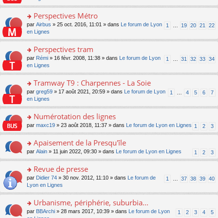
m
u
g
nt
s
lu
e
s
e
ult
Perspectives Métro
le
s
ré
n
er
pl
s
c
o
par
Airbus
» 25 oct. 2016, 11:01 » dans
Le forum de Lyon
1
…
19
20
21
22
o
le
u
a
e
n
en Lignes
n
m
s
g
nt
s
lu
e
ré
e
ult
Perspectives tram
le
s
c
n
er
pl
s
e
o
par
Rémi
» 16 févr. 2008, 11:38 » dans
Le forum de Lyon
1
…
31
32
33
34
o
le
u
a
nt
n
en Lignes
n
m
s
g
s
lu
e
ré
e
ult
Tramway T9 : Charpennes - La Soie
le
s
c
n
er
pl
s
e
o
par
greg59
» 17 août 2021, 20:59 » dans
Le forum de Lyon
1
…
4
5
6
7
o
le
u
a
nt
n
en Lignes
n
m
s
g
s
lu
e
ré
e
ult
Numérotation des lignes
le
s
c
n
er
pl
s
e
o
par
maxc19
» 23 août 2018, 11:37 » dans
Le forum de Lyon en Lignes
1
2
3
o
le
u
a
nt
n
n
m
s
g
s
Apaisement de la Presqu'île
lu
e
ré
e
ult
le
s
c
o
par
Alain
» 11 juin 2022, 09:30 » dans
Le forum de Lyon en Lignes
1
2
3
n
er
pl
s
e
n
o
le
u
a
nt
s
Revue de presse
n
m
s
g
ult
lu
e
ré
o
par
Didier 74
» 30 nov. 2012, 11:10 » dans
Le forum de
1
…
37
38
39
40
e
er
le
s
c
n
Lyon en Lignes
n
le
pl
s
e
s
o
m
u
a
nt
ult
Urbanisme, périphérie, suburbia...
n
e
s
g
er
lu
s
ré
o
par
BBArchi
» 28 mars 2017, 10:39 » dans
Le forum de Lyon
1
2
3
4
5
e
le
le
s