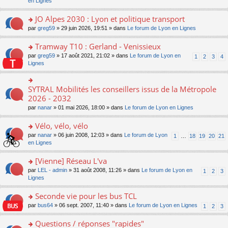
c
n
en Lignes
n
m
pl
a
e
s
o
e
u
g
nt
ult
JO Alpes 2030 : Lyon et politique transport
n
s
s
e
er
lu
s
ré
o
par
greg59
» 29 juin 2026, 19:51 » dans
Le forum de Lyon en Lignes
n
le
le
a
c
n
o
m
pl
g
e
s
Tramway T10 : Gerland - Venissieux
n
e
u
e
nt
ult
lu
s
s
o
par
greg59
» 17 août 2021, 21:02 » dans
Le forum de Lyon en
1
2
3
4
n
er
le
s
ré
n
Lignes
o
le
pl
a
c
s
n
m
u
g
e
ult
lu
e
s
e
nt
er
SYTRAL Mobilités les conseillers issus de la Métropole
le
o
s
ré
n
le
pl
n
2026 - 2032
s
c
o
m
u
s
a
e
n
par
nanar
» 01 mai 2026, 18:00 » dans
Le forum de Lyon en Lignes
e
s
ult
g
nt
lu
s
ré
er
e
le
Vélo, vélo, vélo
s
c
le
n
pl
a
e
m
o
o
par
nanar
» 06 juin 2008, 12:03 » dans
Le forum de Lyon
1
…
18
19
20
21
u
g
nt
e
n
n
en Lignes
s
e
s
lu
s
ré
n
s
le
ult
[Vienne] Réseau L'va
c
o
a
pl
er
e
n
o
par
LEL - admin
» 31 août 2008, 11:26 » dans
Le forum de Lyon en
1
2
3
g
u
le
nt
lu
n
Lignes
e
s
m
le
s
n
ré
e
pl
ult
Seconde vie pour les bus TCL
o
c
s
u
er
n
e
s
o
par
bus64
» 06 sept. 2007, 11:40 » dans
Le forum de Lyon en Lignes
1
2
3
s
le
lu
nt
a
n
ré
m
le
g
s
Questions / réponses "rapides"
c
e
pl
e