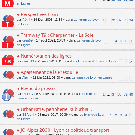
le
u
a
e
n
en Lignes
n
m
s
g
nt
s
lu
e
ré
e
ult
Perspectives tram
le
s
c
n
er
pl
s
e
o
par
Rémi
» 16 févr. 2008, 11:38 » dans
Le forum de Lyon
1
…
31
32
33
34
o
le
u
a
nt
n
en Lignes
n
m
s
g
s
lu
e
ré
e
ult
Tramway T9 : Charpennes - La Soie
le
s
c
n
er
pl
s
e
o
par
greg59
» 17 août 2021, 20:59 » dans
Le forum de Lyon
1
…
4
5
6
7
o
le
u
a
nt
n
en Lignes
n
m
s
g
s
lu
e
ré
e
ult
Numérotation des lignes
le
s
c
n
er
pl
s
e
o
par
maxc19
» 23 août 2018, 11:37 » dans
Le forum de Lyon en Lignes
1
2
3
o
le
u
a
nt
n
n
m
s
g
s
Apaisement de la Presqu'île
lu
e
ré
e
ult
le
s
c
o
par
Alain
» 11 juin 2022, 09:30 » dans
Le forum de Lyon en Lignes
1
2
3
n
er
pl
s
e
n
o
le
u
a
nt
s
Revue de presse
n
m
s
g
ult
lu
e
ré
o
par
Didier 74
» 30 nov. 2012, 11:10 » dans
Le forum de
1
…
37
38
39
40
e
er
le
s
c
n
Lyon en Lignes
n
le
pl
s
e
s
o
m
u
a
nt
ult
Urbanisme, périphérie, suburbia...
n
e
s
g
er
lu
s
ré
o
par
BBArchi
» 28 mars 2017, 10:39 » dans
Le forum de Lyon
1
2
3
4
5
e
le
le
s
c
n
en Lignes
n
m
pl
a
e
s
o
e
u
g
nt
ult
JO Alpes 2030 : Lyon et politique transport
n
s
s
e
er
lu
s