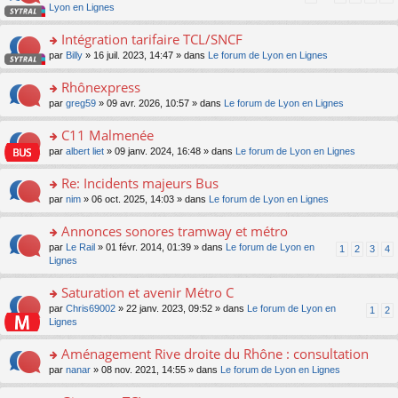
pl
a
c
n
Lyon en Lignes
n
m
u
g
e
s
lu
e
s
e
nt
ult
Intégration tarifaire TCL/SNCF
le
s
ré
n
er
pl
s
c
o
par
Billy
» 16 juil. 2023, 14:47 » dans
Le forum de Lyon en Lignes
o
le
u
a
e
n
n
m
s
g
nt
s
Rhônexpress
lu
e
ré
e
ult
le
s
c
o
par
greg59
» 09 avr. 2026, 10:57 » dans
Le forum de Lyon en Lignes
n
er
pl
s
e
n
o
le
u
a
nt
s
C11 Malmenée
n
m
s
g
ult
lu
e
ré
o
par
albert liet
» 09 janv. 2024, 16:48 » dans
Le forum de Lyon en Lignes
e
er
le
s
c
n
n
le
pl
s
e
s
Re: Incidents majeurs Bus
o
m
u
a
nt
ult
n
e
s
o
par
nim
» 06 oct. 2025, 14:03 » dans
Le forum de Lyon en Lignes
g
er
lu
s
ré
n
e
le
le
s
c
s
Annonces sonores tramway et métro
n
m
pl
a
e
ult
o
e
u
o
par
Le Rail
» 01 févr. 2014, 01:39 » dans
Le forum de Lyon en
1
2
3
4
g
nt
er
n
s
s
n
Lignes
e
le
lu
s
ré
s
n
m
le
a
c
ult
Saturation et avenir Métro C
o
e
pl
g
e
er
n
s
u
o
par
Chris69002
» 22 janv. 2023, 09:52 » dans
Le forum de Lyon en
1
2
e
nt
le
lu
s
s
n
Lignes
n
m
le
a
ré
s
o
e
pl
g
c
ult
Aménagement Rive droite du Rhône : consultation
n
s
u
e
e
er
lu
s
s
o
par
nanar
» 08 nov. 2021, 14:55 » dans
Le forum de Lyon en Lignes
n
nt
le
le
a
ré
n
o
m
pl
g
c
s