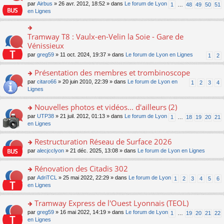
s
par
Airbus
» 26 avr. 2012, 18:52 » dans
Le forum de Lyon
1
…
48
49
50
51
ult
en Lignes
er
le
m
Tramway T8 : Vaulx-en-Velin la Soie - Gare de
o
e
n
Vénissieux
s
s
s
par
greg59
» 11 oct. 2024, 19:37 » dans
Le forum de Lyon en Lignes
1
2
ult
a
er
g
Présentation des membres et trombinoscope
le
e
m
o
par
citaro66
» 20 juin 2010, 22:39 » dans
Le forum de Lyon en
n
1
2
3
4
e
n
Lignes
o
s
s
n
s
ult
lu
Nouvelles photos et vidéos... d'ailleurs (2)
a
er
le
o
par
UTP38
» 21 juil. 2012, 01:13 » dans
Le forum de Lyon
1
…
18
19
20
21
g
le
pl
n
en Lignes
e
m
u
s
n
e
s
ult
Restructuration Réseau de Surface 2026
o
s
ré
er
n
s
c
o
par
alecjcclyon
» 21 déc. 2025, 13:08 » dans
Le forum de Lyon en Lignes
le
lu
a
e
n
m
le
g
nt
s
Rénovation des Citadis 302
e
pl
e
ult
s
o
par
AdriTCL
» 25 mai 2022, 22:29 » dans
Le forum de Lyon
u
1
2
3
4
5
6
n
er
s
n
en Lignes
s
o
le
a
s
ré
n
m
g
ult
c
Tramway Express de l'Ouest Lyonnais (TEOL)
lu
e
e
er
e
le
s
o
par
greg59
» 16 mai 2022, 14:19 » dans
Le forum de Lyon
1
…
19
20
21
22
n
le
nt
pl
s
n
en Lignes
o
m