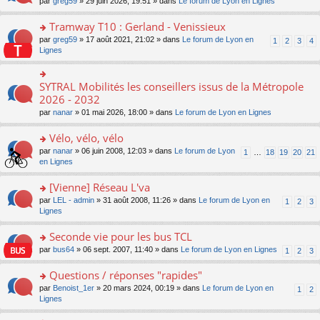
ré
o
par
greg59
» 29 juin 2026, 19:51 » dans
Le forum de Lyon en Lignes
n
le
le
a
c
n
o
m
pl
g
e
s
Tramway T10 : Gerland - Venissieux
n
e
u
e
nt
ult
lu
s
s
o
par
greg59
» 17 août 2021, 21:02 » dans
Le forum de Lyon en
1
2
3
4
n
er
le
s
ré
n
Lignes
o
le
pl
a
c
s
n
m
u
g
e
ult
lu
e
s
e
nt
er
SYTRAL Mobilités les conseillers issus de la Métropole
le
o
s
ré
n
le
pl
n
2026 - 2032
s
c
o
m
u
s
a
e
n
par
nanar
» 01 mai 2026, 18:00 » dans
Le forum de Lyon en Lignes
e
s
ult
g
nt
lu
s
ré
er
e
le
Vélo, vélo, vélo
s
c
le
n
pl
a
e
m
o
o
par
nanar
» 06 juin 2008, 12:03 » dans
Le forum de Lyon
1
…
18
19
20
21
u
g
nt
e
n
n
en Lignes
s
e
s
lu
s
ré
n
s
le
ult
[Vienne] Réseau L'va
c
o
a
pl
er
e
n
o
par
LEL - admin
» 31 août 2008, 11:26 » dans
Le forum de Lyon en
1
2
3
g
u
le
nt
lu
n
Lignes
e
s
m
le
s
n
ré
e
pl
ult
Seconde vie pour les bus TCL
o
c
s
u
er
n
e
s
o
par
bus64
» 06 sept. 2007, 11:40 » dans
Le forum de Lyon en Lignes
1
2
3
s
le
lu
nt
a
n
ré
m
le
g
s
Questions / réponses "rapides"
c
e
pl
e
ult
e
s
o
par
Benoist_1er
» 20 mars 2024, 00:19 » dans
Le forum de Lyon en
u
1
2
n
er
nt
s
n
Lignes
s
o
le
a
s
ré
n
m
g