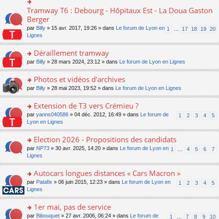
ult
c
lu
e
e
er
e
Tramway T6 : Debourg - Hôpitaux Est - La Doua Gaston
le
o
s
n
le
nt
pl
n
Berger
s
o
m
u
s
a
n
par
Billy
» 15 avr. 2017, 19:26 » dans
Le forum de Lyon en
1
…
17
18
19
20
e
s
ult
g
lu
Lignes
s
ré
er
e
le
s
c
le
n
pl
Déraillement tramway
a
e
m
o
u
g
nt
e
n
o
par
Billy
» 28 mars 2024, 23:12 » dans
Le forum de Lyon en Lignes
s
e
s
lu
n
ré
n
s
le
s
Photos et vidéos d'archives
c
o
a
pl
ult
e
n
o
par
Billy
» 28 mai 2023, 19:52 » dans
Le forum de Lyon en Lignes
g
u
er
nt
lu
n
e
s
le
le
s
Extension de T3 vers Crémieu ?
n
ré
m
pl
ult
o
c
e
o
par
yanns040586
» 04 déc. 2012, 16:49 » dans
Le forum de
1
2
3
4
5
u
er
n
e
s
n
Lyon en Lignes
s
le
lu
nt
s
s
ré
m
le
a
ult
Election 2026 - Propositions des candidats
c
e
pl
g
er
e
s
o
par
NP73
» 30 avr. 2025, 14:20 » dans
Le forum de Lyon en
u
1
…
4
5
6
7
e
le
nt
s
n
Lignes
s
n
m
a
s
ré
o
e
g
ult
c
Autocars longues distances « Cars Macron »
n
s
e
er
e
lu
s
o
par
Patafix
» 06 juin 2015, 12:23 » dans
Le forum de Lyon en
1
2
3
4
5
n
le
nt
le
a
n
Lignes
o
m
pl
g
s
n
e
u
e
ult
1er mai, pas de service
lu
s
s
n
er
le
s
ré
o
par
Bibouquet
» 27 avr. 2006, 06:24 » dans
Le forum de
1
…
7
8
9
10
o
le