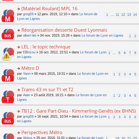
u
a
s
n
e
s
g
ult
[Matériel Roulant] MPL 16
lu
s
ré
e
er
le
s
c
o
par
greg59
» 12 janv. 2019, 12:10 » dans
Le forum de
1
…
11
12
13
14
n
le
pl
a
e
n
Lyon en Lignes
o
m
u
g
nt
s
n
e
s
e
ult
Réorganisation desserte Ouest Lyonnais
lu
s
ré
n
er
le
s
c
o
par
albert liet
» 04 nov. 2023, 15:28 » dans
Le forum de Lyon en Lignes
1
2
o
le
pl
a
e
n
n
m
u
g
nt
s
LEL : le topic technique
lu
e
s
e
ult
le
s
ré
o
par
ElBricou
» 16 oct. 2012, 22:51 » dans
Le forum de Lyon
1
…
5
6
7
8
n
er
pl
s
c
n
en Lignes
o
le
u
a
e
s
n
m
s
g
nt
ult
Métro D
lu
e
ré
e
er
le
s
c
o
par
Yann
» 06 mars 2015, 19:31 » dans
Le forum de Lyon en
1
2
3
4
5
n
le
pl
s
e
n
Lignes
o
m
u
a
nt
s
n
e
s
g
ult
Trams 43 m sur T1 et T2
lu
s
ré
e
er
le
s
c
o
par
Alain
» 23 août 2019, 16:21 » dans
Le forum de Lyon en
1
2
3
4
5
n
le
pl
a
e
n
Lignes
o
m
u
g
nt
s
n
e
s
e
ult
TB12 : Gare Part-Dieu - Kimmerling-Genêts (ex BHNS)
lu
s
ré
n
er
le
s
c
o
par
greg59
» 16 sept. 2021, 10:54 » dans
Le forum de Lyon
1
2
3
4
5
6
o
le
pl
a
e
n
en Lignes
n
m
u
g
nt
s
lu
e
s
e
ult
Perspectives Métro
le
s
ré
n
er
pl
s
c
o
par
Airbus
» 25 oct. 2016, 11:01 » dans
Le forum de Lyon
1
…
19
20
21
22
o