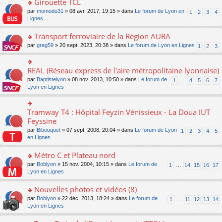
Girouette TCL
n
e
u
e
e
ult
lu
s
s
o
par
momodu31
» 08 avr. 2017, 19:15 » dans
Le forum de Lyon en
1
2
3
4
n
nt
er
le
s
ré
n
Lignes
o
le
pl
a
c
s
n
m
u
g
e
ult
Transport ferroviaire de la Région AURA
lu
e
s
e
nt
er
le
s
ré
o
par
greg59
» 20 sept. 2023, 20:38 » dans
Le forum de Lyon en Lignes
1
2
3
n
le
pl
s
c
n
o
m
u
a
e
s
n
e
s
g
nt
ult
REAL (Réseau express de l'aire métropolitaine lyonnaise)
lu
o
s
ré
e
er
le
n
s
c
par
Baptistelyon
» 08 nov. 2013, 10:50 » dans
Le forum de
1
…
4
5
6
7
n
le
pl
s
a
e
Lyon en Lignes
o
m
u
ult
g
nt
n
e
s
er
e
lu
s
ré
le
n
Tramway T4 : Hôpital Feyzin Vénissieux - La Doua IUT
le
o
s
c
m
o
pl
n
Feyssine
a
e
e
n
u
s
g
nt
s
lu
par
Bibouquet
» 07 sept. 2008, 20:04 » dans
Le forum de Lyon
1
2
3
4
5
s
ult
e
s
le
en Lignes
ré
er
n
a
pl
c
le
o
g
u
Métro C et Plateau nord
e
m
n
e
s
nt
e
lu
o
par
Boblyon
» 15 nov. 2004, 10:15 » dans
Le forum de
1
…
14
15
16
17
n
ré
s
le
n
Lyon en Lignes
o
c
s
pl
s
n
e
a
u
ult
Nouvelles photos et vidéos (8)
lu
nt
g
s
er
le
o
par
Boblyon
» 22 déc. 2013, 18:24 » dans
Le forum de
1
…
11
12
13
14
e
ré
le
pl
n
Lyon en Lignes
n
c
m
u
s
o
e
e
s
ult