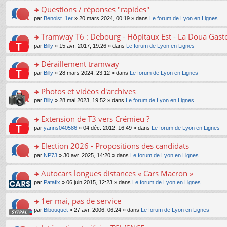
e
e
le
lu
s
s
s
Questions / réponses "rapides"
n
nt
m
le
a
ré
ult
o
e
pl
o
par
Benoist_1er
» 20 mars 2024, 00:19 » dans
Le forum de Lyon en Lignes
g
c
er
n
s
u
n
e
e
le
lu
s
s
s
Tramway T6 : Debourg - Hôpitaux Est - La Doua Gast
n
nt
m
le
a
ré
ult
o
e
pl
o
par
Billy
» 15 avr. 2017, 19:26 » dans
Le forum de Lyon en Lignes
g
c
er
n
s
u
n
e
e
le
lu
s
s
s
Déraillement tramway
n
nt
m
le
a
ré
ult
o
e
pl
o
par
Billy
» 28 mars 2024, 23:12 » dans
Le forum de Lyon en Lignes
g
c
er
n
s
u
n
e
e
le
lu
s
s
s
Photos et vidéos d'archives
n
nt
m
le
a
ré
ult
o
e
pl
o
par
Billy
» 28 mai 2023, 19:52 » dans
Le forum de Lyon en Lignes
g
c
er
n
s
u
n
e
e
le
lu
s
s
s
Extension de T3 vers Crémieu ?
n
nt
m
le
a
ré
ult
o
e
pl
o
par
yanns040586
» 04 déc. 2012, 16:49 » dans
Le forum de Lyon en Lignes
g
c
er
n
s
u
n
e
e
le
lu
s
s
s
Election 2026 - Propositions des candidats
n
nt
m
le
a
ré
ult
o
e
pl
o
par
NP73
» 30 avr. 2025, 14:20 » dans
Le forum de Lyon en Lignes
g
c
er
n
s
u
n
e
e
le
lu
s
s
s
Autocars longues distances « Cars Macron »
n
nt
m
le
a
ré
ult
o
e
pl
o
par
Patafix
» 06 juin 2015, 12:23 » dans
Le forum de Lyon en Lignes
g
c
er
n
s
u
n
e
e
le
lu
s
s
s
1er mai, pas de service
n
nt
m
le
a
ré
ult
o
e
pl
o
par
Bibouquet
» 27 avr. 2006, 06:24 » dans
Le forum de Lyon en Lignes
g
c
er
n
s
u
n
e
e
le
lu
s
s
s
n