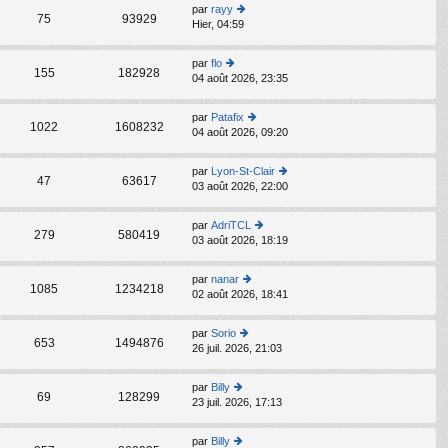
s
par
rayy
C
ult
75
93929
Hier, 04:59
o
er
n
le
s
d
par
flo
C
ult
155
182928
er
04 août 2026, 23:35
o
er
ni
n
le
er
s
d
par
Patafix
m
C
ult
1022
1608232
er
04 août 2026, 09:20
o
e
er
ni
n
s
le
er
s
s
d
par
Lyon-St-Clair
m
C
ult
47
63617
a
er
03 août 2026, 22:00
o
e
er
g
ni
n
s
le
e
er
s
s
d
par
AdriTCL
m
C
ult
279
580419
a
er
03 août 2026, 18:19
o
e
er
g
ni
n
s
le
e
er
s
s
d
par
nanar
m
C
ult
1085
1234218
a
er
02 août 2026, 18:41
o
e
er
g
ni
n
s
le
e
er
s
s
d
par
Sorio
m
C
ult
653
1494876
a
er
26 juil. 2026, 21:03
o
e
er
g
ni
n
s
le
e
er
s
s
d
par
Billy
m
C
ult
69
128299
a
er
23 juil. 2026, 17:13
o
e
er
g
ni
n
s
le
e
er
s
s
d
par
Billy
m
C