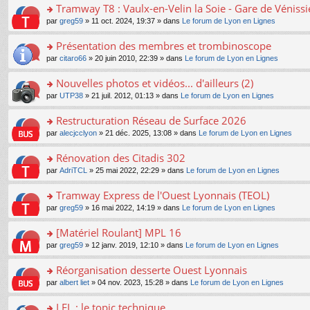
s
Tramway T8 : Vaulx-en-Velin la Soie - Gare de Véniss
ult
o
par
greg59
» 11 oct. 2024, 19:37 » dans
Le forum de Lyon en Lignes
er
n
le
s
Présentation des membres et trombinoscope
m
ult
e
o
par
citaro66
» 20 juin 2010, 22:39 » dans
Le forum de Lyon en Lignes
er
s
n
le
s
s
Nouvelles photos et vidéos... d'ailleurs (2)
m
a
ult
e
o
par
UTP38
» 21 juil. 2012, 01:13 » dans
Le forum de Lyon en Lignes
g
er
s
n
e
le
s
s
Restructuration Réseau de Surface 2026
n
m
a
ult
o
e
o
par
alecjcclyon
» 21 déc. 2025, 13:08 » dans
Le forum de Lyon en Lignes
g
er
n
s
n
e
le
lu
s
s
Rénovation des Citadis 302
n
m
le
a
ult
o
e
pl
o
par
AdriTCL
» 25 mai 2022, 22:29 » dans
Le forum de Lyon en Lignes
g
er
n
s
u
n
e
le
lu
s
s
s
Tramway Express de l'Ouest Lyonnais (TEOL)
n
m
le
a
ré
ult
o
e
pl
o
par
greg59
» 16 mai 2022, 14:19 » dans
Le forum de Lyon en Lignes
g
c
er
n
s
u
n
e
e
le
lu
s
s
s
[Matériel Roulant] MPL 16
n
nt
m
le
a
ré
ult
o
e
pl
o
par
greg59
» 12 janv. 2019, 12:10 » dans
Le forum de Lyon en Lignes
g
c
er
n
s
u
n
e
e
le
lu
s
s
s
Réorganisation desserte Ouest Lyonnais
n
nt
m
le
a
ré
ult
o
e
pl
o
par
albert liet
» 04 nov. 2023, 15:28 » dans
Le forum de Lyon en Lignes
g
c
er
n
s
u
n
e
e
le
lu
s
s
s
LEL : le topic technique
n
nt
m
le