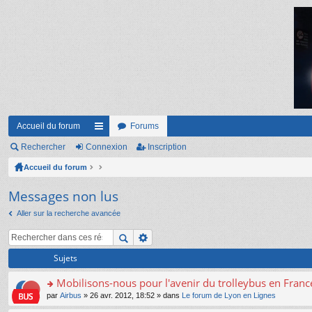
Accueil du forum
Forums
Rechercher
Connexion
ac
Inscription
Accueil du forum
co
ur
Messages non lus
ci
Aller sur la recherche avancée
s
Sujets
Mobilisons-nous pour l'avenir du trolleybus en France
o
par
Airbus
» 26 avr. 2012, 18:52 » dans
Le forum de Lyon en Lignes
n