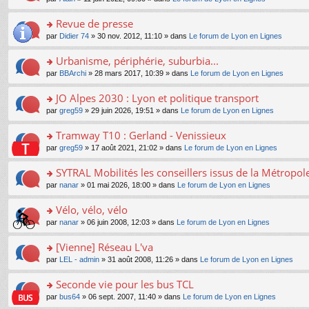
g
c
er
n
s
u
n
e
e
le
lu
s
s
s
Revue de presse
n
nt
m
le
a
ré
ult
o
e
pl
o
par
Didier 74
» 30 nov. 2012, 11:10 » dans
Le forum de Lyon en Lignes
g
c
er
n
s
u
n
e
e
le
lu
s
s
s
Urbanisme, périphérie, suburbia...
n
nt
m
le
a
ré
ult
o
e
pl
o
par
BBArchi
» 28 mars 2017, 10:39 » dans
Le forum de Lyon en Lignes
g
c
er
n
s
u
n
e
e
le
lu
s
s
s
JO Alpes 2030 : Lyon et politique transport
n
nt
m
le
a
ré
ult
o
e
pl
o
par
greg59
» 29 juin 2026, 19:51 » dans
Le forum de Lyon en Lignes
g
c
er
n
s
u
n
e
e
le
lu
s
s
s
Tramway T10 : Gerland - Venissieux
n
nt
m
le
a
ré
ult
o
e
pl
o
par
greg59
» 17 août 2021, 21:02 » dans
Le forum de Lyon en Lignes
g
c
er
n
s
u
n
e
e
le
lu
s
s
s
SYTRAL Mobilités les conseillers issus de la Métropo
n
nt
m
le
a
ré
ult
o
e
pl
o
par
nanar
» 01 mai 2026, 18:00 » dans
Le forum de Lyon en Lignes
g
c
er
n
s
u
n
e
e
le
lu
s
s
s
Vélo, vélo, vélo
n
nt
m
le
a
ré
ult
o
e
pl
o
par
nanar
» 06 juin 2008, 12:03 » dans
Le forum de Lyon en Lignes
g
c
er
n
s
u
n
e
e
le
lu
s
s
s
[Vienne] Réseau L'va
n
nt
m
le
a
ré
ult
o
e
pl
o
par
LEL - admin
» 31 août 2008, 11:26 » dans
Le forum de Lyon en Lignes
g
c
er
n
s
u
n
e
e
le
lu
s
s
s
Seconde vie pour les bus TCL
n
nt
m
le
a
ré
ult
o
e
pl
o
par
bus64
» 06 sept. 2007, 11:40 » dans
Le forum de Lyon en Lignes
g
c
er
n
s
u
n