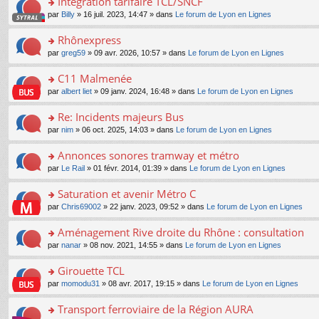
Intégration tarifaire TCL/SNCF
nt
m
le
a
ré
ult
o
e
pl
o
par
Billy
» 16 juil. 2023, 14:47 » dans
Le forum de Lyon en Lignes
g
c
er
n
s
u
n
e
e
le
lu
s
s
s
Rhônexpress
n
nt
m
le
a
ré
ult
o
e
pl
o
par
greg59
» 09 avr. 2026, 10:57 » dans
Le forum de Lyon en Lignes
g
c
er
n
s
u
n
e
e
le
lu
s
s
s
C11 Malmenée
n
nt
m
le
a
ré
ult
o
e
pl
o
par
albert liet
» 09 janv. 2024, 16:48 » dans
Le forum de Lyon en Lignes
g
c
er
n
s
u
n
e
e
le
lu
s
s
s
Re: Incidents majeurs Bus
n
nt
m
le
a
ré
ult
o
e
pl
o
par
nim
» 06 oct. 2025, 14:03 » dans
Le forum de Lyon en Lignes
g
c
er
n
s
u
n
e
e
le
lu
s
s
s
Annonces sonores tramway et métro
n
nt
m
le
a
ré
ult
o
e
pl
o
par
Le Rail
» 01 févr. 2014, 01:39 » dans
Le forum de Lyon en Lignes
g
c
er
n
s
u
n
e
e
le
lu
s
s
s
Saturation et avenir Métro C
n
nt
m
le
a
ré
ult
o
e
pl
o
par
Chris69002
» 22 janv. 2023, 09:52 » dans
Le forum de Lyon en Lignes
g
c
er
n
s
u
n
e
e
le
lu
s
s
s
Aménagement Rive droite du Rhône : consultation
n
nt
m
le
a
ré
ult
o
e
pl
o
par
nanar
» 08 nov. 2021, 14:55 » dans
Le forum de Lyon en Lignes
g
c
er
n
s
u
n
e
e
le
lu
s
s
s
Girouette TCL
n
nt
m
le
a
ré
ult
o
e
pl
o
par
momodu31
» 08 avr. 2017, 19:15 » dans
Le forum de Lyon en Lignes
g
c
er
n
s
u
n
e
e
le
lu
s
s
s
Transport ferroviaire de la Région AURA
n
nt
m
le
a
ré
ult
o