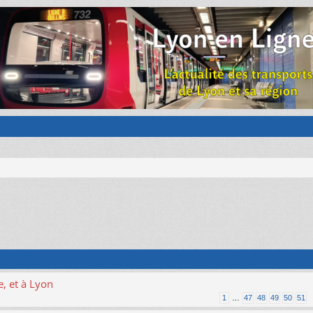
, et à Lyon
1
…
47
48
49
50
51