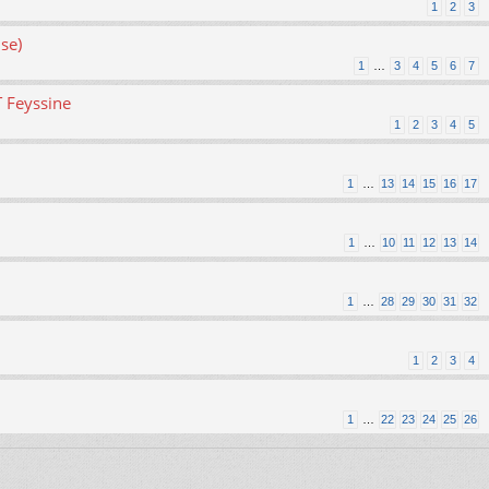
1
2
3
se)
1
…
3
4
5
6
7
T Feyssine
1
2
3
4
5
1
…
13
14
15
16
17
1
…
10
11
12
13
14
1
…
28
29
30
31
32
1
2
3
4
1
…
22
23
24
25
26