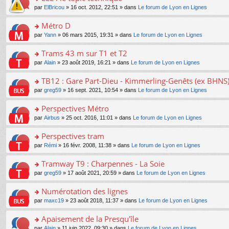
a
ré
ult
o
e
pl
o
par
ElBricou
» 16 oct. 2012, 22:51 » dans
Le forum de Lyon en Lignes
g
c
er
n
s
u
n
e
e
le
lu
s
s
s
Métro D
n
nt
m
le
a
ré
ult
o
e
pl
o
par
Yann
» 06 mars 2015, 19:31 » dans
Le forum de Lyon en Lignes
g
c
er
n
s
u
n
e
e
le
lu
s
s
s
Trams 43 m sur T1 et T2
n
nt
m
le
a
ré
ult
o
e
pl
o
par
Alain
» 23 août 2019, 16:21 » dans
Le forum de Lyon en Lignes
g
c
er
n
s
u
n
e
e
le
lu
s
s
s
TB12 : Gare Part-Dieu - Kimmerling-Genêts (ex BHNS
n
nt
m
le
a
ré
ult
o
e
pl
o
par
greg59
» 16 sept. 2021, 10:54 » dans
Le forum de Lyon en Lignes
g
c
er
n
s
u
n
e
e
le
lu
s
s
s
Perspectives Métro
n
nt
m
le
a
ré
ult
o
e
pl
o
par
Airbus
» 25 oct. 2016, 11:01 » dans
Le forum de Lyon en Lignes
g
c
er
n
s
u
n
e
e
le
lu
s
s
s
Perspectives tram
n
nt
m
le
a
ré
ult
o
e
pl
o
par
Rémi
» 16 févr. 2008, 11:38 » dans
Le forum de Lyon en Lignes
g
c
er
n
s
u
n
e
e
le
lu
s
s
s
Tramway T9 : Charpennes - La Soie
n
nt
m
le
a
ré
ult
o
e
pl
o
par
greg59
» 17 août 2021, 20:59 » dans
Le forum de Lyon en Lignes
g
c
er
n
s
u
n
e
e
le
lu
s
s
s
Numérotation des lignes
n
nt
m
le
a
ré
ult
o
e
pl
o
par
maxc19
» 23 août 2018, 11:37 » dans
Le forum de Lyon en Lignes
g
c
er
n
s
u
n
e
e
le
lu
s
s
s
Apaisement de la Presqu'île
n
nt
m
le
a
ré
ult
o
e
pl
o
par
Alain
» 11 juin 2022, 09:30 » dans
Le forum de Lyon en Lignes