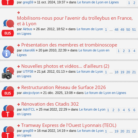
s
par
greg59
» 11 oct. 2024, 19:37 » dans
Le forum de Lyon en Lignes
1
2
ult
er
le
Mobilisons-nous pour l'avenir du trolleybus en France,
o
m
n
et à Lyon
e
s
s
par
Airbus
» 26 avr. 2012, 18:52 » dans
Le forum de Lyon
1
…
48
49
50
51
ult
s
en Lignes
er
a
le
g
Présentation des membres et trombinoscope
m
e
e
o
par
citaro66
» 20 juin 2010, 22:39 » dans
Le forum de Lyon en
n
1
2
3
4
s
n
Lignes
o
s
s
n
a
ult
lu
Nouvelles photos et vidéos... d'ailleurs (2)
g
er
le
o
par
UTP38
» 21 juil. 2012, 01:13 » dans
Le forum de Lyon
1
…
18
19
20
21
e
le
pl
n
en Lignes
n
m
u
s
o
e
s
ult
Restructuration Réseau de Surface 2026
n
s
ré
er
lu
s
c
o
par
alecjcclyon
» 21 déc. 2025, 13:08 » dans
Le forum de Lyon en Lignes
le
le
a
e
n
m
pl
g
nt
s
Rénovation des Citadis 302
e
u
e
ult
s
o
par
AdriTCL
» 25 mai 2022, 22:29 » dans
Le forum de Lyon
s
1
2
3
4
5
6
n
er
s
n
en Lignes
ré
o
le
a
s
c
n
m
g
ult
e
Tramway Express de l'Ouest Lyonnais (TEOL)
lu
e
e
er
nt
le
s
o
par
greg59
» 16 mai 2022, 14:19 » dans
Le forum de Lyon
1
…
19
20
21
22
n
le
pl
s
n
en Lignes
o
m