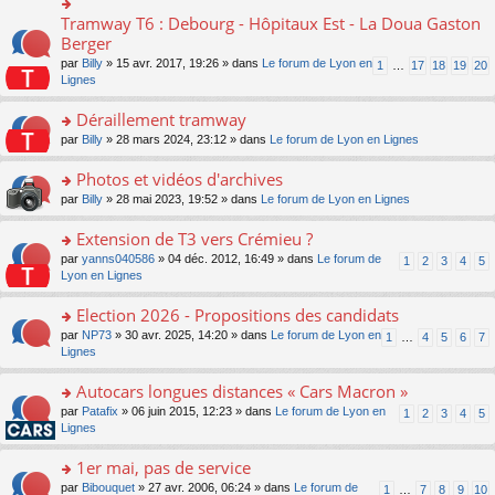
ult
c
lu
e
e
er
e
Tramway T6 : Debourg - Hôpitaux Est - La Doua Gaston
le
o
s
n
le
nt
pl
n
Berger
s
o
m
u
s
a
n
par
Billy
» 15 avr. 2017, 19:26 » dans
Le forum de Lyon en
1
…
17
18
19
20
e
s
ult
g
lu
Lignes
s
ré
er
e
le
s
c
le
n
pl
Déraillement tramway
a
e
m
o
u
g
nt
e
n
o
par
Billy
» 28 mars 2024, 23:12 » dans
Le forum de Lyon en Lignes
s
e
s
lu
n
ré
n
s
le
s
Photos et vidéos d'archives
c
o
a
pl
ult
e
n
o
par
Billy
» 28 mai 2023, 19:52 » dans
Le forum de Lyon en Lignes
g
u
er
nt
lu
n
e
s
le
le
s
Extension de T3 vers Crémieu ?
n
ré
m
pl
ult
o
c
e
o
par
yanns040586
» 04 déc. 2012, 16:49 » dans
Le forum de
1
2
3
4
5
u
er
n
e
s
n
Lyon en Lignes
s
le
lu
nt
s
s
ré
m
le
a
ult
Election 2026 - Propositions des candidats
c
e
pl
g
er
e
s
o
par
NP73
» 30 avr. 2025, 14:20 » dans
Le forum de Lyon en
u
1
…
4
5
6
7
e
le
nt
s
n
Lignes
s
n
m
a
s
ré
o
e
g
ult
c
Autocars longues distances « Cars Macron »
n
s
e
er
e
lu
s
o
par
Patafix
» 06 juin 2015, 12:23 » dans
Le forum de Lyon en
1
2
3
4
5
n
le
nt
le
a
n
Lignes
o
m
pl
g
s
n
e
u
e
ult
1er mai, pas de service
lu
s
s
n
er
le
s
ré
o
par
Bibouquet
» 27 avr. 2006, 06:24 » dans
Le forum de
1
…
7
8
9
10
o
le