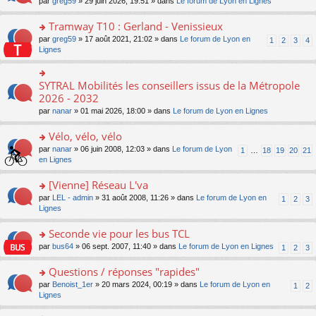
ré
o
par
greg59
» 29 juin 2026, 19:51 » dans
Le forum de Lyon en Lignes
n
le
le
a
c
n
o
m
pl
g
e
s
Tramway T10 : Gerland - Venissieux
n
e
u
e
nt
ult
lu
s
s
o
par
greg59
» 17 août 2021, 21:02 » dans
Le forum de Lyon en
1
2
3
4
n
er
le
s
ré
n
Lignes
o
le
pl
a
c
s
n
m
u
g
e
ult
lu
e
s
e
nt
er
SYTRAL Mobilités les conseillers issus de la Métropole
le
o
s
ré
n
le
pl
n
2026 - 2032
s
c
o
m
u
s
a
e
n
par
nanar
» 01 mai 2026, 18:00 » dans
Le forum de Lyon en Lignes
e
s
ult
g
nt
lu
s
ré
er
e
le
Vélo, vélo, vélo
s
c
le
n
pl
a
e
m
o
o
par
nanar
» 06 juin 2008, 12:03 » dans
Le forum de Lyon
1
…
18
19
20
21
u
g
nt
e
n
n
en Lignes
s
e
s
lu
s
ré
n
s
le
ult
[Vienne] Réseau L'va
c
o
a
pl
er
e
n
o
par
LEL - admin
» 31 août 2008, 11:26 » dans
Le forum de Lyon en
1
2
3
g
u
le
nt
lu
n
Lignes
e
s
m
le
s
n
ré
e
pl
ult
Seconde vie pour les bus TCL
o
c
s
u
er
n
e
s
o
par
bus64
» 06 sept. 2007, 11:40 » dans
Le forum de Lyon en Lignes
1
2
3
s
le
lu
nt
a
n
ré
m
le
g
s
Questions / réponses "rapides"
c
e
pl
e
ult
e
s
o
par
Benoist_1er
» 20 mars 2024, 00:19 » dans
Le forum de Lyon en
u
1
2
n
er
nt
s
n
Lignes
s
o
le
a
s
ré
n
m
g