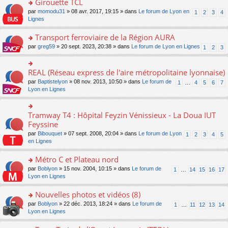
Girouette TCL
n
e
u
e
e
ult
lu
s
s
o
par
momodu31
» 08 avr. 2017, 19:15 » dans
Le forum de Lyon en
1
2
3
4
n
nt
er
le
s
ré
n
Lignes
o
le
pl
a
c
s
n
m
u
g
e
ult
Transport ferroviaire de la Région AURA
lu
e
s
e
nt
er
le
s
ré
o
par
greg59
» 20 sept. 2023, 20:38 » dans
Le forum de Lyon en Lignes
1
2
3
n
le
pl
s
c
n
o
m
u
a
e
s
n
e
s
g
nt
ult
REAL (Réseau express de l'aire métropolitaine lyonnaise)
lu
o
s
ré
e
er
le
n
s
c
par
Baptistelyon
» 08 nov. 2013, 10:50 » dans
Le forum de
1
…
4
5
6
7
n
le
pl
s
a
e
Lyon en Lignes
o
m
u
ult
g
nt
n
e
s
er
e
lu
s
ré
le
n
Tramway T4 : Hôpital Feyzin Vénissieux - La Doua IUT
le
o
s
c
m
o
pl
n
Feyssine
a
e
e
n
u
s
g
nt
s
lu
par
Bibouquet
» 07 sept. 2008, 20:04 » dans
Le forum de Lyon
1
2
3
4
5
s
ult
e
s
le
en Lignes
ré
er
n
a
pl
c
le
o
g
u
Métro C et Plateau nord
e
m
n
e
s
nt
e
lu
o
par
Boblyon
» 15 nov. 2004, 10:15 » dans
Le forum de
1
…
14
15
16
17
n
ré
s
le
n
Lyon en Lignes
o
c
s
pl
s
n
e
a
u
ult
Nouvelles photos et vidéos (8)
lu
nt
g
s
er
le
o
par
Boblyon
» 22 déc. 2013, 18:24 » dans
Le forum de
1
…
11
12
13
14
e
ré
le
pl
n
Lyon en Lignes
n
c
m
u
s
o
e
e
s
ult