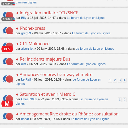
pl
a
c
n
Lyon en Lignes
n
m
u
g
e
s
lu
e
s
e
nt
ult
Intégration tarifaire TCL/SNCF
le
s
ré
n
er
pl
s
c
o
par
Billy
» 16 juil. 2023, 14:47 » dans
Le forum de Lyon en Lignes
o
le
u
a
e
n
n
m
s
g
nt
s
Rhônexpress
lu
e
ré
e
ult
le
s
c
o
par
greg59
» 09 avr. 2026, 10:57 » dans
Le forum de Lyon en Lignes
n
er
pl
s
e
n
o
le
u
a
nt
s
C11 Malmenée
n
m
s
g
ult
lu
e
ré
o
par
albert liet
» 09 janv. 2024, 16:48 » dans
Le forum de Lyon en Lignes
e
er
le
s
c
n
n
le
pl
s
e
s
Re: Incidents majeurs Bus
o
m
u
a
nt
ult
n
e
s
o
par
nim
» 06 oct. 2025, 14:03 » dans
Le forum de Lyon en Lignes
g
er
lu
s
ré
n
e
le
le
s
c
s
Annonces sonores tramway et métro
n
m
pl
a
e
ult
o
e
u
o
par
Le Rail
» 01 févr. 2014, 01:39 » dans
Le forum de Lyon en
1
2
3
4
g
nt
er
n
s
s
n
Lignes
e
le
lu
s
ré
s
n
m
le
a
c
ult
Saturation et avenir Métro C
o
e
pl
g
e
er
n
s
u
o
par
Chris69002
» 22 janv. 2023, 09:52 » dans
Le forum de Lyon en
1
2
e
nt
le
lu
s
s
n
Lignes
n
m
le
a
ré
s
o
e
pl
g
c
ult
Aménagement Rive droite du Rhône : consultation
n
s
u
e
e
er
lu
s
s
o
par
nanar
» 08 nov. 2021, 14:55 » dans
Le forum de Lyon en Lignes
n
nt
le
le
a
ré
n
o
m
pl
g
c
s