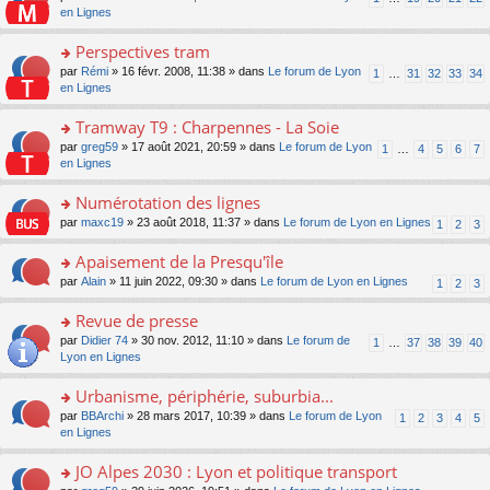
le
u
a
e
n
en Lignes
n
m
s
g
nt
s
lu
e
ré
e
ult
Perspectives tram
le
s
c
n
er
pl
s
e
o
par
Rémi
» 16 févr. 2008, 11:38 » dans
Le forum de Lyon
1
…
31
32
33
34
o
le
u
a
nt
n
en Lignes
n
m
s
g
s
lu
e
ré
e
ult
Tramway T9 : Charpennes - La Soie
le
s
c
n
er
pl
s
e
o
par
greg59
» 17 août 2021, 20:59 » dans
Le forum de Lyon
1
…
4
5
6
7
o
le
u
a
nt
n
en Lignes
n
m
s
g
s
lu
e
ré
e
ult
Numérotation des lignes
le
s
c
n
er
pl
s
e
o
par
maxc19
» 23 août 2018, 11:37 » dans
Le forum de Lyon en Lignes
1
2
3
o
le
u
a
nt
n
n
m
s
g
s
Apaisement de la Presqu'île
lu
e
ré
e
ult
le
s
c
o
par
Alain
» 11 juin 2022, 09:30 » dans
Le forum de Lyon en Lignes
1
2
3
n
er
pl
s
e
n
o
le
u
a
nt
s
Revue de presse
n
m
s
g
ult
lu
e
ré
o
par
Didier 74
» 30 nov. 2012, 11:10 » dans
Le forum de
1
…
37
38
39
40
e
er
le
s
c
n
Lyon en Lignes
n
le
pl
s
e
s
o
m
u
a
nt
ult
Urbanisme, périphérie, suburbia...
n
e
s
g
er
lu
s
ré
o
par
BBArchi
» 28 mars 2017, 10:39 » dans
Le forum de Lyon
1
2
3
4
5
e
le
le
s
c
n
en Lignes
n
m
pl
a
e
s
o
e
u
g
nt
ult
JO Alpes 2030 : Lyon et politique transport
n
s
s
e
er
lu
s