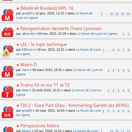
u
a
s
n
e
s
g
ult
[Matériel Roulant] MPL 16
lu
s
ré
e
er
le
s
c
o
par
greg59
» 12 janv. 2019, 12:10 » dans
Le forum de
1
…
11
12
13
14
n
le
pl
a
e
n
Lyon en Lignes
o
m
u
g
nt
s
n
e
s
e
ult
Réorganisation desserte Ouest Lyonnais
lu
s
ré
n
er
le
s
c
o
par
albert liet
» 04 nov. 2023, 15:28 » dans
Le forum de Lyon en Lignes
1
2
o
le
pl
a
e
n
n
m
u
g
nt
s
LEL : le topic technique
lu
e
s
e
ult
le
s
ré
o
par
ElBricou
» 16 oct. 2012, 22:51 » dans
Le forum de Lyon
1
…
5
6
7
8
n
er
pl
s
c
n
en Lignes
o
le
u
a
e
s
n
m
s
g
nt
ult
Métro D
lu
e
ré
e
er
le
s
c
o
par
Yann
» 06 mars 2015, 19:31 » dans
Le forum de Lyon en
1
2
3
4
5
n
le
pl
s
e
n
Lignes
o
m
u
a
nt
s
n
e
s
g
ult
Trams 43 m sur T1 et T2
lu
s
ré
e
er
le
s
c
o
par
Alain
» 23 août 2019, 16:21 » dans
Le forum de Lyon en
1
2
3
4
5
n
le
pl
a
e
n
Lignes
o
m
u
g
nt
s
n
e
s
e
ult
TB12 : Gare Part-Dieu - Kimmerling-Genêts (ex BHNS)
lu
s
ré
n
er
le
s
c
o
par
greg59
» 16 sept. 2021, 10:54 » dans
Le forum de Lyon
1
2
3
4
5
6
o
le
pl
a
e
n
en Lignes
n
m
u
g
nt
s
lu
e
s
e
ult
Perspectives Métro
le
s
ré
n
er
pl
s
c
o
par
Airbus
» 25 oct. 2016, 11:01 » dans
Le forum de Lyon
1
…
19
20
21
22
o