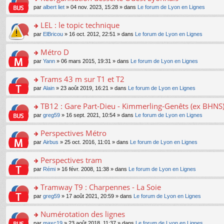
a
ré
ult
o
e
pl
o
par
albert liet
» 04 nov. 2023, 15:28 » dans
Le forum de Lyon en Lignes
g
c
er
n
s
u
n
e
e
le
lu
s
s
s
LEL : le topic technique
n
nt
m
le
a
ré
ult
o
e
pl
o
par
ElBricou
» 16 oct. 2012, 22:51 » dans
Le forum de Lyon en Lignes
g
c
er
n
s
u
n
e
e
le
lu
s
s
s
Métro D
n
nt
m
le
a
ré
ult
o
e
pl
o
par
Yann
» 06 mars 2015, 19:31 » dans
Le forum de Lyon en Lignes
g
c
er
n
s
u
n
e
e
le
lu
s
s
s
Trams 43 m sur T1 et T2
n
nt
m
le
a
ré
ult
o
e
pl
o
par
Alain
» 23 août 2019, 16:21 » dans
Le forum de Lyon en Lignes
g
c
er
n
s
u
n
e
e
le
lu
s
s
s
TB12 : Gare Part-Dieu - Kimmerling-Genêts (ex BHNS
n
nt
m
le
a
ré
ult
o
e
pl
o
par
greg59
» 16 sept. 2021, 10:54 » dans
Le forum de Lyon en Lignes
g
c
er
n
s
u
n
e
e
le
lu
s
s
s
Perspectives Métro
n
nt
m
le
a
ré
ult
o
e
pl
o
par
Airbus
» 25 oct. 2016, 11:01 » dans
Le forum de Lyon en Lignes
g
c
er
n
s
u
n
e
e
le
lu
s
s
s
Perspectives tram
n
nt
m
le
a
ré
ult
o
e
pl
o
par
Rémi
» 16 févr. 2008, 11:38 » dans
Le forum de Lyon en Lignes
g
c
er
n
s
u
n
e
e
le
lu
s
s
s
Tramway T9 : Charpennes - La Soie
n
nt
m
le
a
ré
ult
o
e
pl
o
par
greg59
» 17 août 2021, 20:59 » dans
Le forum de Lyon en Lignes
g
c
er
n
s
u
n
e
e
le
lu
s
s
s
Numérotation des lignes
n
nt
m
le
a
ré
ult
o
e
pl
o
par
maxc19
» 23 août 2018, 11:37 » dans
Le forum de Lyon en Lignes