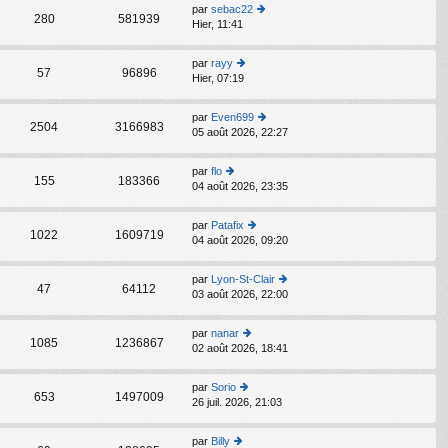
s
par
sebac22
C
ult
280
581939
Hier, 11:41
o
er
n
le
s
d
par
rayy
C
ult
57
96896
er
Hier, 07:19
o
er
ni
n
le
er
s
d
par
Even699
m
C
ult
2504
3166983
er
05 août 2026, 22:27
o
e
er
ni
n
s
le
er
s
s
d
par
flo
m
C
ult
155
183366
a
er
04 août 2026, 23:35
o
e
er
g
ni
n
s
le
e
er
s
s
d
par
Patafix
m
C
ult
1022
1609719
a
er
04 août 2026, 09:20
o
e
er
g
ni
n
s
le
e
er
s
s
d
par
Lyon-St-Clair
m
C
ult
47
64112
a
er
03 août 2026, 22:00
o
e
er
g
ni
n
s
le
e
er
s
s
d
par
nanar
m
C
ult
1085
1236867
a
er
02 août 2026, 18:41
o
e
er
g
ni
n
s
le
e
er
s
s
d
par
Sorio
m
C
ult
653
1497009
a
er
26 juil. 2026, 21:03
o
e
er
g
ni
n
s
le
e
er
s
s
d
par
Billy
m
C