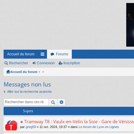
Accueil du forum
Forums
Rechercher
Connexion
ac
Inscription
Accueil du forum
co
ur
Messages non lus
ci
Aller sur la recherche avancée
s
Sujets
Tramway T8 : Vaulx-en-Velin la Soie - Gare de Véniss
o
par
greg59
» 11 oct. 2024, 19:37 » dans
Le forum de Lyon en Lignes
n