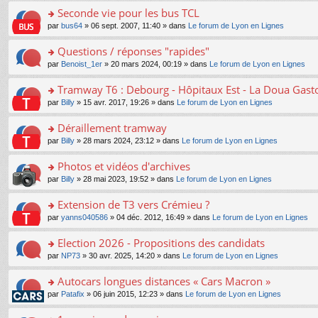
e
e
le
lu
s
s
s
Seconde vie pour les bus TCL
n
nt
m
le
a
ré
ult
o
e
pl
o
par
bus64
» 06 sept. 2007, 11:40 » dans
Le forum de Lyon en Lignes
g
c
er
n
s
u
n
e
e
le
lu
s
s
s
Questions / réponses "rapides"
n
nt
m
le
a
ré
ult
o
e
pl
o
par
Benoist_1er
» 20 mars 2024, 00:19 » dans
Le forum de Lyon en Lignes
g
c
er
n
s
u
n
e
e
le
lu
s
s
s
Tramway T6 : Debourg - Hôpitaux Est - La Doua Gast
n
nt
m
le
a
ré
ult
o
e
pl
o
par
Billy
» 15 avr. 2017, 19:26 » dans
Le forum de Lyon en Lignes
g
c
er
n
s
u
n
e
e
le
lu
s
s
s
Déraillement tramway
n
nt
m
le
a
ré
ult
o
e
pl
o
par
Billy
» 28 mars 2024, 23:12 » dans
Le forum de Lyon en Lignes
g
c
er
n
s
u
n
e
e
le
lu
s
s
s
Photos et vidéos d'archives
n
nt
m
le
a
ré
ult
o
e
pl
o
par
Billy
» 28 mai 2023, 19:52 » dans
Le forum de Lyon en Lignes
g
c
er
n
s
u
n
e
e
le
lu
s
s
s
Extension de T3 vers Crémieu ?
n
nt
m
le
a
ré
ult
o
e
pl
o
par
yanns040586
» 04 déc. 2012, 16:49 » dans
Le forum de Lyon en Lignes
g
c
er
n
s
u
n
e
e
le
lu
s
s
s
Election 2026 - Propositions des candidats
n
nt
m
le
a
ré
ult
o
e
pl
o
par
NP73
» 30 avr. 2025, 14:20 » dans
Le forum de Lyon en Lignes
g
c
er
n
s
u
n
e
e
le
lu
s
s
s
Autocars longues distances « Cars Macron »
n
nt
m
le
a
ré
ult
o
e
pl
o
par
Patafix
» 06 juin 2015, 12:23 » dans
Le forum de Lyon en Lignes
g
c
er
n
s
u
n
e
e
le
lu
s
s
s
n