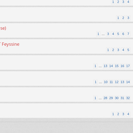
1
2
3
4
1
2
3
se)
1
…
3
4
5
6
7
T Feyssine
1
2
3
4
5
1
…
13
14
15
16
17
1
…
10
11
12
13
14
1
…
28
29
30
31
32
1
2
3
4