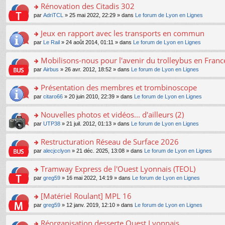
s
Rénovation des Citadis 302
ult
o
par
AdriTCL
» 25 mai 2022, 22:29 » dans
Le forum de Lyon en Lignes
er
n
le
s
Jeux en rapport avec les transports en commun
m
ult
e
o
par
Le Rail
» 24 août 2014, 01:11 » dans
Le forum de Lyon en Lignes
er
s
n
le
s
s
Mobilisons-nous pour l'avenir du trolleybus en France
m
a
ult
e
o
par
Airbus
» 26 avr. 2012, 18:52 » dans
Le forum de Lyon en Lignes
g
er
s
n
e
le
s
s
Présentation des membres et trombinoscope
n
m
a
ult
o
e
o
par
citaro66
» 20 juin 2010, 22:39 » dans
Le forum de Lyon en Lignes
g
er
n
s
n
e
le
lu
s
s
Nouvelles photos et vidéos... d'ailleurs (2)
n
m
le
a
ult
o
e
pl
o
par
UTP38
» 21 juil. 2012, 01:13 » dans
Le forum de Lyon en Lignes
g
er
n
s
u
n
e
le
lu
s
s
s
Restructuration Réseau de Surface 2026
n
m
le
a
ré
ult
o
e
pl
o
par
alecjcclyon
» 21 déc. 2025, 13:08 » dans
Le forum de Lyon en Lignes
g
c
er
n
s
u
n
e
e
le
lu
s
s
s
Tramway Express de l'Ouest Lyonnais (TEOL)
n
nt
m
le
a
ré
ult
o
e
pl
o
par
greg59
» 16 mai 2022, 14:19 » dans
Le forum de Lyon en Lignes
g
c
er
n
s
u
n
e
e
le
lu
s
s
s
[Matériel Roulant] MPL 16
n
nt
m
le
a
ré
ult
o
e
pl
o
par
greg59
» 12 janv. 2019, 12:10 » dans
Le forum de Lyon en Lignes
g
c
er
n
s
u
n
e
e
le
lu
s
s
s
Réorganisation desserte Ouest Lyonnais
n
nt
m
le