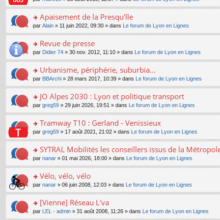
g
c
er
n
s
u
n
e
e
le
lu
s
s
s
Apaisement de la Presqu'île
n
nt
m
le
a
ré
ult
o
e
pl
o
par
Alain
» 11 juin 2022, 09:30 » dans
Le forum de Lyon en Lignes
g
c
er
n
s
u
n
e
e
le
lu
s
s
s
Revue de presse
n
nt
m
le
a
ré
ult
o
e
pl
o
par
Didier 74
» 30 nov. 2012, 11:10 » dans
Le forum de Lyon en Lignes
g
c
er
n
s
u
n
e
e
le
lu
s
s
s
Urbanisme, périphérie, suburbia...
n
nt
m
le
a
ré
ult
o
e
pl
o
par
BBArchi
» 28 mars 2017, 10:39 » dans
Le forum de Lyon en Lignes
g
c
er
n
s
u
n
e
e
le
lu
s
s
s
JO Alpes 2030 : Lyon et politique transport
n
nt
m
le
a
ré
ult
o
e
pl
o
par
greg59
» 29 juin 2026, 19:51 » dans
Le forum de Lyon en Lignes
g
c
er
n
s
u
n
e
e
le
lu
s
s
s
Tramway T10 : Gerland - Venissieux
n
nt
m
le
a
ré
ult
o
e
pl
o
par
greg59
» 17 août 2021, 21:02 » dans
Le forum de Lyon en Lignes
g
c
er
n
s
u
n
e
e
le
lu
s
s
s
SYTRAL Mobilités les conseillers issus de la Métropo
n
nt
m
le
a
ré
ult
o
e
pl
o
par
nanar
» 01 mai 2026, 18:00 » dans
Le forum de Lyon en Lignes
g
c
er
n
s
u
n
e
e
le
lu
s
s
s
Vélo, vélo, vélo
n
nt
m
le
a
ré
ult
o
e
pl
o
par
nanar
» 06 juin 2008, 12:03 » dans
Le forum de Lyon en Lignes
g
c
er
n
s
u
n
e
e
le
lu
s
s
s
[Vienne] Réseau L'va
n
nt
m
le
a
ré
ult
o
e
pl
o
par
LEL - admin
» 31 août 2008, 11:26 » dans
Le forum de Lyon en Lignes
g
c
er
n
s
u
n