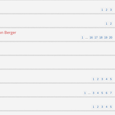
1
2
3
1
2
on Berger
1
…
16
17
18
19
20
1
2
3
4
5
1
…
3
4
5
6
7
1
2
3
4
5