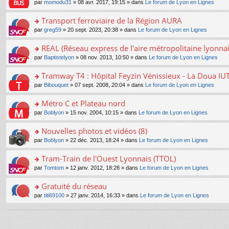
e
pl
o
par
momodu31
» 08 avr. 2017, 19:15 » dans
Le forum de Lyon en Lignes
g
c
er
n
s
u
n
e
e
le
lu
s
s
s
Transport ferroviaire de la Région AURA
n
nt
m
le
a
ré
ult
o
e
pl
o
par
greg59
» 20 sept. 2023, 20:38 » dans
Le forum de Lyon en Lignes
g
c
er
n
s
u
n
e
e
le
lu
s
s
s
REAL (Réseau express de l'aire métropolitaine lyonnai
n
nt
m
le
a
ré
ult
o
e
pl
o
par
Baptistelyon
» 08 nov. 2013, 10:50 » dans
Le forum de Lyon en Lignes
g
c
er
n
s
u
n
e
e
le
lu
s
s
s
Tramway T4 : Hôpital Feyzin Vénissieux - La Doua IU
n
nt
m
le
a
ré
ult
o
e
pl
o
par
Bibouquet
» 07 sept. 2008, 20:04 » dans
Le forum de Lyon en Lignes
g
c
er
n
s
u
n
e
e
le
lu
s
s
s
Métro C et Plateau nord
n
nt
m
le
a
ré
ult
o
e
pl
o
par
Boblyon
» 15 nov. 2004, 10:15 » dans
Le forum de Lyon en Lignes
g
c
er
n
s
u
n
e
e
le
lu
s
s
s
Nouvelles photos et vidéos (8)
n
nt
m
le
a
ré
ult
o
e
pl
o
par
Boblyon
» 22 déc. 2013, 18:24 » dans
Le forum de Lyon en Lignes
g
c
er
n
s
u
n
e
e
le
lu
s
s
s
Tram-Train de l'Ouest Lyonnais (TTOL)
n
nt
m
le
a
ré
ult
o
e
pl
o
par
Tomtom
» 12 janv. 2012, 18:28 » dans
Le forum de Lyon en Lignes
g
c
er
n
s
u
n
e
e
le
lu
s
s
s
Gratuité du réseau
n
nt
m
le
a
ré
ult
o
e
pl
o
par
titi69100
» 27 janv. 2014, 16:33 » dans
Le forum de Lyon en Lignes
g
c
er
n
s
u
n
e
e
le
lu
s
s
s
n
nt
m
le
a
ré
ult
o
e
pl
g
c
er
n