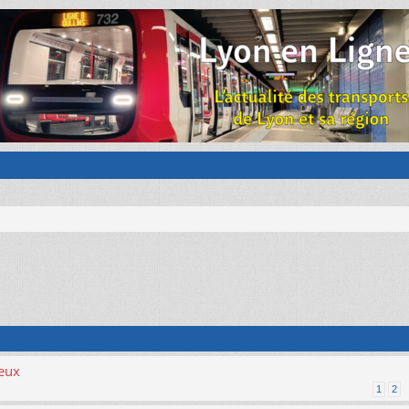
ieux
1
2