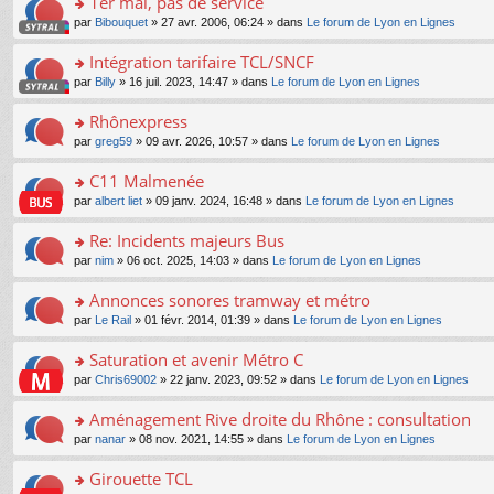
1er mai, pas de service
nt
m
le
a
ré
ult
o
e
pl
o
par
Bibouquet
» 27 avr. 2006, 06:24 » dans
Le forum de Lyon en Lignes
g
c
er
n
s
u
n
e
e
le
lu
s
s
s
Intégration tarifaire TCL/SNCF
n
nt
m
le
a
ré
ult
o
e
pl
o
par
Billy
» 16 juil. 2023, 14:47 » dans
Le forum de Lyon en Lignes
g
c
er
n
s
u
n
e
e
le
lu
s
s
s
Rhônexpress
n
nt
m
le
a
ré
ult
o
e
pl
o
par
greg59
» 09 avr. 2026, 10:57 » dans
Le forum de Lyon en Lignes
g
c
er
n
s
u
n
e
e
le
lu
s
s
s
C11 Malmenée
n
nt
m
le
a
ré
ult
o
e
pl
o
par
albert liet
» 09 janv. 2024, 16:48 » dans
Le forum de Lyon en Lignes
g
c
er
n
s
u
n
e
e
le
lu
s
s
s
Re: Incidents majeurs Bus
n
nt
m
le
a
ré
ult
o
e
pl
o
par
nim
» 06 oct. 2025, 14:03 » dans
Le forum de Lyon en Lignes
g
c
er
n
s
u
n
e
e
le
lu
s
s
s
Annonces sonores tramway et métro
n
nt
m
le
a
ré
ult
o
e
pl
o
par
Le Rail
» 01 févr. 2014, 01:39 » dans
Le forum de Lyon en Lignes
g
c
er
n
s
u
n
e
e
le
lu
s
s
s
Saturation et avenir Métro C
n
nt
m
le
a
ré
ult
o
e
pl
o
par
Chris69002
» 22 janv. 2023, 09:52 » dans
Le forum de Lyon en Lignes
g
c
er
n
s
u
n
e
e
le
lu
s
s
s
Aménagement Rive droite du Rhône : consultation
n
nt
m
le
a
ré
ult
o
e
pl
o
par
nanar
» 08 nov. 2021, 14:55 » dans
Le forum de Lyon en Lignes
g
c
er
n
s
u
n
e
e
le
lu
s
s
s
Girouette TCL
n
nt
m
le
a
ré
ult
o