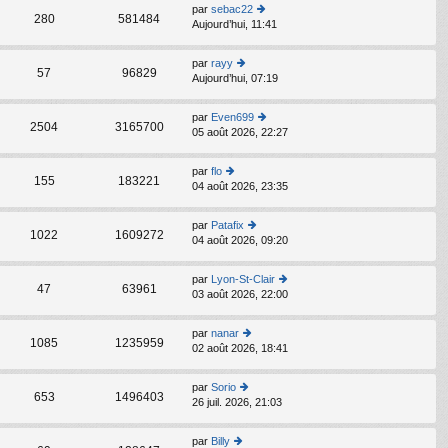
s
par
sebac22
C
ult
280
581484
Aujourd’hui, 11:41
o
er
n
le
s
d
par
rayy
C
ult
57
96829
er
Aujourd’hui, 07:19
o
er
ni
n
le
er
s
d
par
Even699
m
C
ult
2504
3165700
er
05 août 2026, 22:27
o
e
er
ni
n
s
le
er
s
s
d
par
flo
m
C
ult
155
183221
a
er
04 août 2026, 23:35
o
e
er
g
ni
n
s
le
e
er
s
s
d
par
Patafix
m
C
ult
1022
1609272
a
er
04 août 2026, 09:20
o
e
er
g
ni
n
s
le
e
er
s
s
d
par
Lyon-St-Clair
m
C
ult
47
63961
a
er
03 août 2026, 22:00
o
e
er
g
ni
n
s
le
e
er
s
s
d
par
nanar
m
C
ult
1085
1235959
a
er
02 août 2026, 18:41
o
e
er
g
ni
n
s
le
e
er
s
s
d
par
Sorio
m
C
ult
653
1496403
a
er
26 juil. 2026, 21:03
o
e
er
g
ni
n
s
le
e
er
s
s
d
par
Billy
m
C