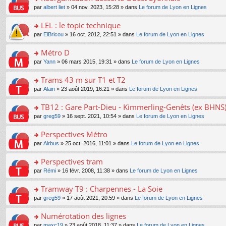
a
ré
ult
o
e
pl
o
par
albert liet
» 04 nov. 2023, 15:28 » dans
Le forum de Lyon en Lignes
g
c
er
n
s
u
n
e
e
le
lu
s
s
s
LEL : le topic technique
n
nt
m
le
a
ré
ult
o
e
pl
o
par
ElBricou
» 16 oct. 2012, 22:51 » dans
Le forum de Lyon en Lignes
g
c
er
n
s
u
n
e
e
le
lu
s
s
s
Métro D
n
nt
m
le
a
ré
ult
o
e
pl
o
par
Yann
» 06 mars 2015, 19:31 » dans
Le forum de Lyon en Lignes
g
c
er
n
s
u
n
e
e
le
lu
s
s
s
Trams 43 m sur T1 et T2
n
nt
m
le
a
ré
ult
o
e
pl
o
par
Alain
» 23 août 2019, 16:21 » dans
Le forum de Lyon en Lignes
g
c
er
n
s
u
n
e
e
le
lu
s
s
s
TB12 : Gare Part-Dieu - Kimmerling-Genêts (ex BHNS
n
nt
m
le
a
ré
ult
o
e
pl
o
par
greg59
» 16 sept. 2021, 10:54 » dans
Le forum de Lyon en Lignes
g
c
er
n
s
u
n
e
e
le
lu
s
s
s
Perspectives Métro
n
nt
m
le
a
ré
ult
o
e
pl
o
par
Airbus
» 25 oct. 2016, 11:01 » dans
Le forum de Lyon en Lignes
g
c
er
n
s
u
n
e
e
le
lu
s
s
s
Perspectives tram
n
nt
m
le
a
ré
ult
o
e
pl
o
par
Rémi
» 16 févr. 2008, 11:38 » dans
Le forum de Lyon en Lignes
g
c
er
n
s
u
n
e
e
le
lu
s
s
s
Tramway T9 : Charpennes - La Soie
n
nt
m
le
a
ré
ult
o
e
pl
o
par
greg59
» 17 août 2021, 20:59 » dans
Le forum de Lyon en Lignes
g
c
er
n
s
u
n
e
e
le
lu
s
s
s
Numérotation des lignes
n
nt
m
le
a
ré
ult
o
e
pl
o
par
maxc19
» 23 août 2018, 11:37 » dans
Le forum de Lyon en Lignes