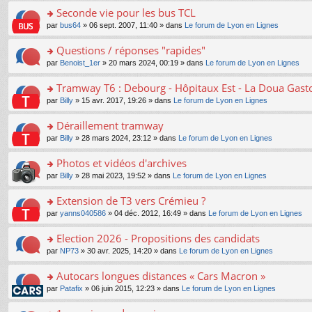
e
e
le
lu
s
s
s
Seconde vie pour les bus TCL
n
nt
m
le
a
ré
ult
o
e
pl
o
par
bus64
» 06 sept. 2007, 11:40 » dans
Le forum de Lyon en Lignes
g
c
er
n
s
u
n
e
e
le
lu
s
s
s
Questions / réponses "rapides"
n
nt
m
le
a
ré
ult
o
e
pl
o
par
Benoist_1er
» 20 mars 2024, 00:19 » dans
Le forum de Lyon en Lignes
g
c
er
n
s
u
n
e
e
le
lu
s
s
s
Tramway T6 : Debourg - Hôpitaux Est - La Doua Gast
n
nt
m
le
a
ré
ult
o
e
pl
o
par
Billy
» 15 avr. 2017, 19:26 » dans
Le forum de Lyon en Lignes
g
c
er
n
s
u
n
e
e
le
lu
s
s
s
Déraillement tramway
n
nt
m
le
a
ré
ult
o
e
pl
o
par
Billy
» 28 mars 2024, 23:12 » dans
Le forum de Lyon en Lignes
g
c
er
n
s
u
n
e
e
le
lu
s
s
s
Photos et vidéos d'archives
n
nt
m
le
a
ré
ult
o
e
pl
o
par
Billy
» 28 mai 2023, 19:52 » dans
Le forum de Lyon en Lignes
g
c
er
n
s
u
n
e
e
le
lu
s
s
s
Extension de T3 vers Crémieu ?
n
nt
m
le
a
ré
ult
o
e
pl
o
par
yanns040586
» 04 déc. 2012, 16:49 » dans
Le forum de Lyon en Lignes
g
c
er
n
s
u
n
e
e
le
lu
s
s
s
Election 2026 - Propositions des candidats
n
nt
m
le
a
ré
ult
o
e
pl
o
par
NP73
» 30 avr. 2025, 14:20 » dans
Le forum de Lyon en Lignes
g
c
er
n
s
u
n
e
e
le
lu
s
s
s
Autocars longues distances « Cars Macron »
n
nt
m
le
a
ré
ult
o
e
pl
o
par
Patafix
» 06 juin 2015, 12:23 » dans
Le forum de Lyon en Lignes
g
c
er
n
s
u
n
e
e
le
lu
s
s
s
n