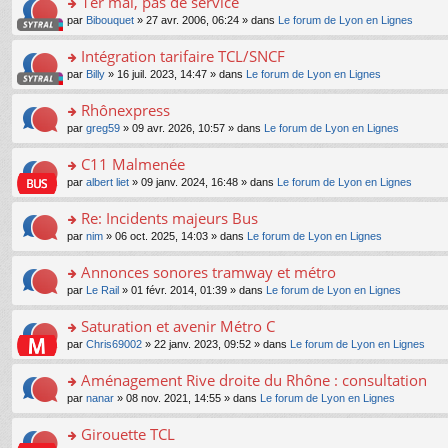
1er mai, pas de service
nt
m
le
a
ré
ult
o
e
pl
o
par
Bibouquet
» 27 avr. 2006, 06:24 » dans
Le forum de Lyon en Lignes
g
c
er
n
s
u
n
e
e
le
lu
s
s
s
Intégration tarifaire TCL/SNCF
n
nt
m
le
a
ré
ult
o
e
pl
o
par
Billy
» 16 juil. 2023, 14:47 » dans
Le forum de Lyon en Lignes
g
c
er
n
s
u
n
e
e
le
lu
s
s
s
Rhônexpress
n
nt
m
le
a
ré
ult
o
e
pl
o
par
greg59
» 09 avr. 2026, 10:57 » dans
Le forum de Lyon en Lignes
g
c
er
n
s
u
n
e
e
le
lu
s
s
s
C11 Malmenée
n
nt
m
le
a
ré
ult
o
e
pl
o
par
albert liet
» 09 janv. 2024, 16:48 » dans
Le forum de Lyon en Lignes
g
c
er
n
s
u
n
e
e
le
lu
s
s
s
Re: Incidents majeurs Bus
n
nt
m
le
a
ré
ult
o
e
pl
o
par
nim
» 06 oct. 2025, 14:03 » dans
Le forum de Lyon en Lignes
g
c
er
n
s
u
n
e
e
le
lu
s
s
s
Annonces sonores tramway et métro
n
nt
m
le
a
ré
ult
o
e
pl
o
par
Le Rail
» 01 févr. 2014, 01:39 » dans
Le forum de Lyon en Lignes
g
c
er
n
s
u
n
e
e
le
lu
s
s
s
Saturation et avenir Métro C
n
nt
m
le
a
ré
ult
o
e
pl
o
par
Chris69002
» 22 janv. 2023, 09:52 » dans
Le forum de Lyon en Lignes
g
c
er
n
s
u
n
e
e
le
lu
s
s
s
Aménagement Rive droite du Rhône : consultation
n
nt
m
le
a
ré
ult
o
e
pl
o
par
nanar
» 08 nov. 2021, 14:55 » dans
Le forum de Lyon en Lignes
g
c
er
n
s
u
n
e
e
le
lu
s
s
s
Girouette TCL
n
nt
m
le
a
ré
ult
o