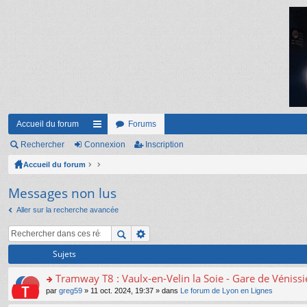
Accueil du forum
Forums
Rechercher
Connexion
ac
Inscription
Accueil du forum
co
ur
Messages non lus
ci
Aller sur la recherche avancée
s
Sujets
Tramway T8 : Vaulx-en-Velin la Soie - Gare de Véniss
o
par
greg59
» 11 oct. 2024, 19:37 » dans
Le forum de Lyon en Lignes
n