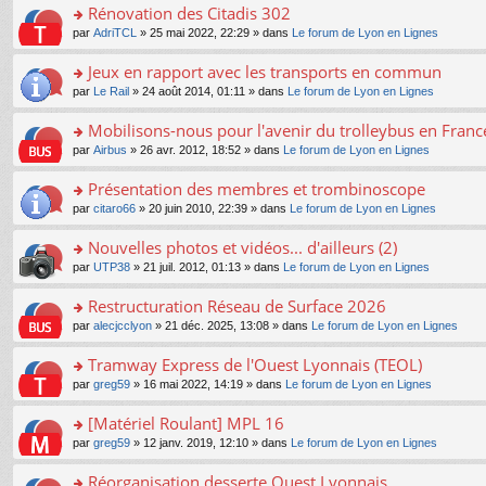
s
Rénovation des Citadis 302
ult
o
par
AdriTCL
» 25 mai 2022, 22:29 » dans
Le forum de Lyon en Lignes
er
n
le
s
Jeux en rapport avec les transports en commun
m
ult
e
o
par
Le Rail
» 24 août 2014, 01:11 » dans
Le forum de Lyon en Lignes
er
s
n
le
s
s
Mobilisons-nous pour l'avenir du trolleybus en France
m
a
ult
e
o
par
Airbus
» 26 avr. 2012, 18:52 » dans
Le forum de Lyon en Lignes
g
er
s
n
e
le
s
s
Présentation des membres et trombinoscope
n
m
a
ult
o
e
o
par
citaro66
» 20 juin 2010, 22:39 » dans
Le forum de Lyon en Lignes
g
er
n
s
n
e
le
lu
s
s
Nouvelles photos et vidéos... d'ailleurs (2)
n
m
le
a
ult
o
e
pl
o
par
UTP38
» 21 juil. 2012, 01:13 » dans
Le forum de Lyon en Lignes
g
er
n
s
u
n
e
le
lu
s
s
s
Restructuration Réseau de Surface 2026
n
m
le
a
ré
ult
o
e
pl
o
par
alecjcclyon
» 21 déc. 2025, 13:08 » dans
Le forum de Lyon en Lignes
g
c
er
n
s
u
n
e
e
le
lu
s
s
s
Tramway Express de l'Ouest Lyonnais (TEOL)
n
nt
m
le
a
ré
ult
o
e
pl
o
par
greg59
» 16 mai 2022, 14:19 » dans
Le forum de Lyon en Lignes
g
c
er
n
s
u
n
e
e
le
lu
s
s
s
[Matériel Roulant] MPL 16
n
nt
m
le
a
ré
ult
o
e
pl
o
par
greg59
» 12 janv. 2019, 12:10 » dans
Le forum de Lyon en Lignes
g
c
er
n
s
u
n
e
e
le
lu
s
s
s
Réorganisation desserte Ouest Lyonnais
n
nt
m
le