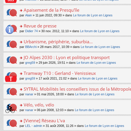
g
c
er
n
s
u
n
e
e
le
lu
s
s
s
Apaisement de la Presqu'île
n
nt
m
le
a
ré
ult
o
e
pl
o
par
Alain
» 11 juin 2022, 09:30 » dans
Le forum de Lyon en Lignes
g
c
er
n
s
u
n
e
e
le
lu
s
s
s
Revue de presse
n
nt
m
le
a
ré
ult
o
e
pl
o
par
Didier 74
» 30 nov. 2012, 11:10 » dans
Le forum de Lyon en Lignes
g
c
er
n
s
u
n
e
e
le
lu
s
s
s
Urbanisme, périphérie, suburbia...
n
nt
m
le
a
ré
ult
o
e
pl
o
par
BBArchi
» 28 mars 2017, 10:39 » dans
Le forum de Lyon en Lignes
g
c
er
n
s
u
n
e
e
le
lu
s
s
s
JO Alpes 2030 : Lyon et politique transport
n
nt
m
le
a
ré
ult
o
e
pl
o
par
greg59
» 29 juin 2026, 19:51 » dans
Le forum de Lyon en Lignes
g
c
er
n
s
u
n
e
e
le
lu
s
s
s
Tramway T10 : Gerland - Venissieux
n
nt
m
le
a
ré
ult
o
e
pl
o
par
greg59
» 17 août 2021, 21:02 » dans
Le forum de Lyon en Lignes
g
c
er
n
s
u
n
e
e
le
lu
s
s
s
SYTRAL Mobilités les conseillers issus de la Métropo
n
nt
m
le
a
ré
ult
o
e
pl
o
par
nanar
» 01 mai 2026, 18:00 » dans
Le forum de Lyon en Lignes
g
c
er
n
s
u
n
e
e
le
lu
s
s
s
Vélo, vélo, vélo
n
nt
m
le
a
ré
ult
o
e
pl
o
par
nanar
» 06 juin 2008, 12:03 » dans
Le forum de Lyon en Lignes
g
c
er
n
s
u
n
e
e
le
lu
s
s
s
[Vienne] Réseau L'va
n
nt
m
le
a
ré
ult
o
e
pl
o
par
LEL - admin
» 31 août 2008, 11:26 » dans
Le forum de Lyon en Lignes
g
c
er
n
s
u
n