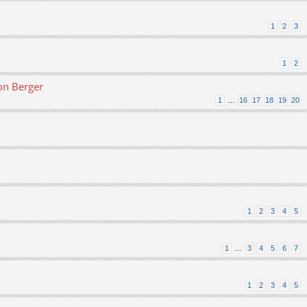
1
2
3
1
2
on Berger
1
…
16
17
18
19
20
1
2
3
4
5
1
…
3
4
5
6
7
1
2
3
4
5