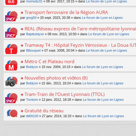
e
pl
o
par
momodu31
» 08 avr. 2017, 19:15 » dans
Le forum de Lyon en Lignes
g
c
er
n
s
u
n
e
e
le
lu
s
s
s
Transport ferroviaire de la Région AURA
n
nt
m
le
a
ré
ult
o
e
pl
o
par
greg59
» 20 sept. 2023, 20:38 » dans
Le forum de Lyon en Lignes
g
c
er
n
s
u
n
e
e
le
lu
s
s
s
REAL (Réseau express de l'aire métropolitaine lyonnai
n
nt
m
le
a
ré
ult
o
e
pl
o
par
Baptistelyon
» 08 nov. 2013, 10:50 » dans
Le forum de Lyon en Lignes
g
c
er
n
s
u
n
e
e
le
lu
s
s
s
Tramway T4 : Hôpital Feyzin Vénissieux - La Doua IU
n
nt
m
le
a
ré
ult
o
e
pl
o
par
Bibouquet
» 07 sept. 2008, 20:04 » dans
Le forum de Lyon en Lignes
g
c
er
n
s
u
n
e
e
le
lu
s
s
s
Métro C et Plateau nord
n
nt
m
le
a
ré
ult
o
e
pl
o
par
Boblyon
» 15 nov. 2004, 10:15 » dans
Le forum de Lyon en Lignes
g
c
er
n
s
u
n
e
e
le
lu
s
s
s
Nouvelles photos et vidéos (8)
n
nt
m
le
a
ré
ult
o
e
pl
o
par
Boblyon
» 22 déc. 2013, 18:24 » dans
Le forum de Lyon en Lignes
g
c
er
n
s
u
n
e
e
le
lu
s
s
s
Tram-Train de l'Ouest Lyonnais (TTOL)
n
nt
m
le
a
ré
ult
o
e
pl
o
par
Tomtom
» 12 janv. 2012, 18:28 » dans
Le forum de Lyon en Lignes
g
c
er
n
s
u
n
e
e
le
lu
s
s
s
Gratuité du réseau
n
nt
m
le
a
ré
ult
o
e
pl
o
par
titi69100
» 27 janv. 2014, 16:33 » dans
Le forum de Lyon en Lignes
g
c
er
n
s
u
n
e
e
le
lu
s
s
s
n
nt
m
le
a
ré
ult
o
e
pl
g
c
er
n