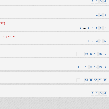
1
2
3
4
1
2
3
se)
1
…
3
4
5
6
7
T Feyssine
1
2
3
4
5
1
…
13
14
15
16
17
1
…
10
11
12
13
14
1
…
28
29
30
31
32
1
2
3
4