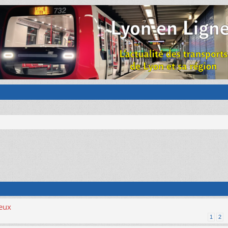
ieux
1
2