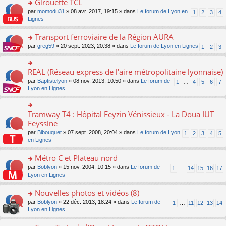
Girouette TCL
n
e
u
e
e
ult
lu
s
s
o
par
momodu31
» 08 avr. 2017, 19:15 » dans
Le forum de Lyon en
1
2
3
4
n
nt
er
le
s
ré
n
Lignes
o
le
pl
a
c
s
n
m
u
g
e
ult
Transport ferroviaire de la Région AURA
lu
e
s
e
nt
er
le
s
ré
o
par
greg59
» 20 sept. 2023, 20:38 » dans
Le forum de Lyon en Lignes
1
2
3
n
le
pl
s
c
n
o
m
u
a
e
s
n
e
s
g
nt
ult
REAL (Réseau express de l'aire métropolitaine lyonnaise)
lu
o
s
ré
e
er
le
n
s
c
par
Baptistelyon
» 08 nov. 2013, 10:50 » dans
Le forum de
1
…
4
5
6
7
n
le
pl
s
a
e
Lyon en Lignes
o
m
u
ult
g
nt
n
e
s
er
e
lu
s
ré
le
n
Tramway T4 : Hôpital Feyzin Vénissieux - La Doua IUT
le
o
s
c
m
o
pl
n
Feyssine
a
e
e
n
u
s
g
nt
s
lu
par
Bibouquet
» 07 sept. 2008, 20:04 » dans
Le forum de Lyon
1
2
3
4
5
s
ult
e
s
le
en Lignes
ré
er
n
a
pl
c
le
o
g
u
Métro C et Plateau nord
e
m
n
e
s
nt
e
lu
o
par
Boblyon
» 15 nov. 2004, 10:15 » dans
Le forum de
1
…
14
15
16
17
n
ré
s
le
n
Lyon en Lignes
o
c
s
pl
s
n
e
a
u
ult
Nouvelles photos et vidéos (8)
lu
nt
g
s
er
le
o
par
Boblyon
» 22 déc. 2013, 18:24 » dans
Le forum de
1
…
11
12
13
14
e
ré
le
pl
n
Lyon en Lignes
n
c
m
u
s
o
e
e
s
ult