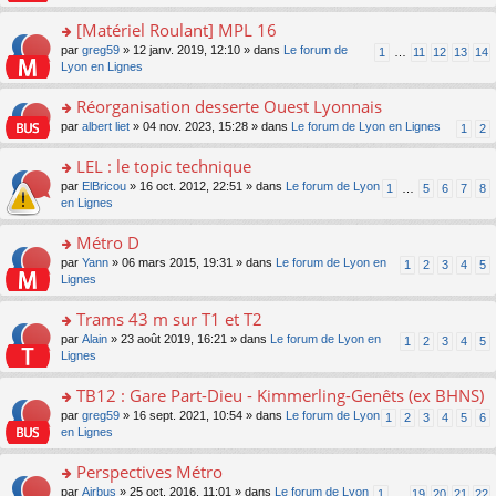
u
a
s
n
e
s
g
ult
[Matériel Roulant] MPL 16
lu
s
ré
e
er
le
s
c
o
par
greg59
» 12 janv. 2019, 12:10 » dans
Le forum de
1
…
11
12
13
14
n
le
pl
a
e
n
Lyon en Lignes
o
m
u
g
nt
s
n
e
s
e
ult
Réorganisation desserte Ouest Lyonnais
lu
s
ré
n
er
le
s
c
o
par
albert liet
» 04 nov. 2023, 15:28 » dans
Le forum de Lyon en Lignes
1
2
o
le
pl
a
e
n
n
m
u
g
nt
s
LEL : le topic technique
lu
e
s
e
ult
le
s
ré
o
par
ElBricou
» 16 oct. 2012, 22:51 » dans
Le forum de Lyon
1
…
5
6
7
8
n
er
pl
s
c
n
en Lignes
o
le
u
a
e
s
n
m
s
g
nt
ult
Métro D
lu
e
ré
e
er
le
s
c
o
par
Yann
» 06 mars 2015, 19:31 » dans
Le forum de Lyon en
1
2
3
4
5
n
le
pl
s
e
n
Lignes
o
m
u
a
nt
s
n
e
s
g
ult
Trams 43 m sur T1 et T2
lu
s
ré
e
er
le
s
c
o
par
Alain
» 23 août 2019, 16:21 » dans
Le forum de Lyon en
1
2
3
4
5
n
le
pl
a
e
n
Lignes
o
m
u
g
nt
s
n
e
s
e
ult
TB12 : Gare Part-Dieu - Kimmerling-Genêts (ex BHNS)
lu
s
ré
n
er
le
s
c
o
par
greg59
» 16 sept. 2021, 10:54 » dans
Le forum de Lyon
1
2
3
4
5
6
o
le
pl
a
e
n
en Lignes
n
m
u
g
nt
s
lu
e
s
e
ult
Perspectives Métro
le
s
ré
n
er
pl
s
c
o
par
Airbus
» 25 oct. 2016, 11:01 » dans
Le forum de Lyon
1
…
19
20
21
22
o