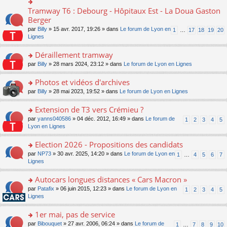
ult
c
lu
e
e
er
e
Tramway T6 : Debourg - Hôpitaux Est - La Doua Gaston
le
o
s
n
le
nt
pl
n
Berger
s
o
m
u
s
a
n
par
Billy
» 15 avr. 2017, 19:26 » dans
Le forum de Lyon en
1
…
17
18
19
20
e
s
ult
g
lu
Lignes
s
ré
er
e
le
s
c
le
n
pl
Déraillement tramway
a
e
m
o
u
g
nt
e
n
o
par
Billy
» 28 mars 2024, 23:12 » dans
Le forum de Lyon en Lignes
s
e
s
lu
n
ré
n
s
le
s
Photos et vidéos d'archives
c
o
a
pl
ult
e
n
o
par
Billy
» 28 mai 2023, 19:52 » dans
Le forum de Lyon en Lignes
g
u
er
nt
lu
n
e
s
le
le
s
Extension de T3 vers Crémieu ?
n
ré
m
pl
ult
o
c
e
o
par
yanns040586
» 04 déc. 2012, 16:49 » dans
Le forum de
1
2
3
4
5
u
er
n
e
s
n
Lyon en Lignes
s
le
lu
nt
s
s
ré
m
le
a
ult
Election 2026 - Propositions des candidats
c
e
pl
g
er
e
s
o
par
NP73
» 30 avr. 2025, 14:20 » dans
Le forum de Lyon en
u
1
…
4
5
6
7
e
le
nt
s
n
Lignes
s
n
m
a
s
ré
o
e
g
ult
c
Autocars longues distances « Cars Macron »
n
s
e
er
e
lu
s
o
par
Patafix
» 06 juin 2015, 12:23 » dans
Le forum de Lyon en
1
2
3
4
5
n
le
nt
le
a
n
Lignes
o
m
pl
g
s
n
e
u
e
ult
1er mai, pas de service
lu
s
s
n
er
le
s
ré
o
par
Bibouquet
» 27 avr. 2006, 06:24 » dans
Le forum de
1
…
7
8
9
10
o
le