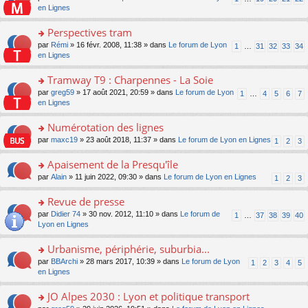
le
u
a
e
n
en Lignes
n
m
s
g
nt
s
lu
e
ré
e
ult
Perspectives tram
le
s
c
n
er
pl
s
e
o
par
Rémi
» 16 févr. 2008, 11:38 » dans
Le forum de Lyon
1
…
31
32
33
34
o
le
u
a
nt
n
en Lignes
n
m
s
g
s
lu
e
ré
e
ult
Tramway T9 : Charpennes - La Soie
le
s
c
n
er
pl
s
e
o
par
greg59
» 17 août 2021, 20:59 » dans
Le forum de Lyon
1
…
4
5
6
7
o
le
u
a
nt
n
en Lignes
n
m
s
g
s
lu
e
ré
e
ult
Numérotation des lignes
le
s
c
n
er
pl
s
e
o
par
maxc19
» 23 août 2018, 11:37 » dans
Le forum de Lyon en Lignes
1
2
3
o
le
u
a
nt
n
n
m
s
g
s
Apaisement de la Presqu'île
lu
e
ré
e
ult
le
s
c
o
par
Alain
» 11 juin 2022, 09:30 » dans
Le forum de Lyon en Lignes
1
2
3
n
er
pl
s
e
n
o
le
u
a
nt
s
Revue de presse
n
m
s
g
ult
lu
e
ré
o
par
Didier 74
» 30 nov. 2012, 11:10 » dans
Le forum de
1
…
37
38
39
40
e
er
le
s
c
n
Lyon en Lignes
n
le
pl
s
e
s
o
m
u
a
nt
ult
Urbanisme, périphérie, suburbia...
n
e
s
g
er
lu
s
ré
o
par
BBArchi
» 28 mars 2017, 10:39 » dans
Le forum de Lyon
1
2
3
4
5
e
le
le
s
c
n
en Lignes
n
m
pl
a
e
s
o
e
u
g
nt
ult
JO Alpes 2030 : Lyon et politique transport
n
s
s
e
er
lu
s