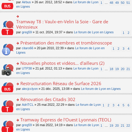
s
par
Airbus
» 26 avr. 2012, 18:52 » dans
Le forum de Lyon
1
…
48
49
50
51
ult
en Lignes
er
le
m
Tramway T8 : Vaulx-en-Velin la Soie - Gare de
o
e
n
Vénissieux
s
s
s
par
greg59
» 11 oct. 2024, 19:37 » dans
Le forum de Lyon en Lignes
1
2
ult
a
er
g
Présentation des membres et trombinoscope
le
e
m
o
par
citaro66
» 20 juin 2010, 22:39 » dans
Le forum de Lyon en
n
1
2
3
4
e
n
Lignes
o
s
s
n
s
ult
lu
Nouvelles photos et vidéos... d'ailleurs (2)
a
er
le
o
par
UTP38
» 21 juil. 2012, 01:13 » dans
Le forum de Lyon
1
…
18
19
20
21
g
le
pl
n
en Lignes
e
m
u
s
n
e
s
ult
Restructuration Réseau de Surface 2026
o
s
ré
er
n
s
c
o
par
alecjcclyon
» 21 déc. 2025, 13:08 » dans
Le forum de Lyon en Lignes
le
lu
a
e
n
m
le
g
nt
s
Rénovation des Citadis 302
e
pl
e
ult
s
o
par
AdriTCL
» 25 mai 2022, 22:29 » dans
Le forum de Lyon
u
1
2
3
4
5
6
n
er
s
n
en Lignes
s
o
le
a
s
ré
n
m
g
ult
c
Tramway Express de l'Ouest Lyonnais (TEOL)
lu
e
e
er
e
le
s
o
par
greg59
» 16 mai 2022, 14:19 » dans
Le forum de Lyon
1
…
19
20
21
22
n
le
nt
pl
s
n
en Lignes
o
m