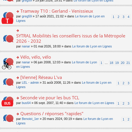
ré
o
par
greg59
» 29 juin 2026, 19:51 » dans
Le forum de Lyon en Lignes
n
le
le
a
c
n
o
m
pl
g
e
s
Tramway T10 : Gerland - Venissieux
n
e
u
e
nt
ult
lu
s
s
o
par
greg59
» 17 août 2021, 21:02 » dans
Le forum de Lyon en
1
2
3
4
n
er
le
s
ré
n
Lignes
o
le
pl
a
c
s
n
m
u
g
e
ult
lu
e
s
e
nt
er
SYTRAL Mobilités les conseillers issus de la Métropole
le
o
s
ré
n
le
pl
n
2026 - 2032
s
c
o
m
u
s
a
e
n
par
nanar
» 01 mai 2026, 18:00 » dans
Le forum de Lyon en Lignes
e
s
ult
g
nt
lu
s
ré
er
e
le
Vélo, vélo, vélo
s
c
le
n
pl
a
e
m
o
o
par
nanar
» 06 juin 2008, 12:03 » dans
Le forum de Lyon
1
…
18
19
20
21
u
g
nt
e
n
n
en Lignes
s
e
s
lu
s
ré
n
s
le
ult
[Vienne] Réseau L'va
c
o
a
pl
er
e
n
o
par
LEL - admin
» 31 août 2008, 11:26 » dans
Le forum de Lyon en
1
2
3
g
u
le
nt
lu
n
Lignes
e
s
m
le
s
n
ré
e
pl
ult
Seconde vie pour les bus TCL
o
c
s
u
er
n
e
s
o
par
bus64
» 06 sept. 2007, 11:40 » dans
Le forum de Lyon en Lignes
1
2
3
s
le
lu
nt
a
n
ré
m
le
g
s
Questions / réponses "rapides"
c
e
pl
e
ult
e
s
o
par
Benoist_1er
» 20 mars 2024, 00:19 » dans
Le forum de Lyon en
u
1
2
n
er
nt
s
n
Lignes
s
o
le
a
s
ré
n
m
g