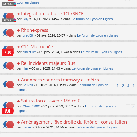
pl
a
c
n
Lyon en Lignes
n
m
u
g
e
s
lu
e
s
e
nt
ult
Intégration tarifaire TCL/SNCF
le
s
ré
n
er
pl
s
c
o
par
Billy
» 16 juil. 2023, 14:47 » dans
Le forum de Lyon en Lignes
o
le
u
a
e
n
n
m
s
g
nt
s
Rhônexpress
lu
e
ré
e
ult
le
s
c
o
par
greg59
» 09 avr. 2026, 10:57 » dans
Le forum de Lyon en Lignes
n
er
pl
s
e
n
o
le
u
a
nt
s
C11 Malmenée
n
m
s
g
ult
lu
e
ré
o
par
albert liet
» 09 janv. 2024, 16:48 » dans
Le forum de Lyon en Lignes
e
er
le
s
c
n
n
le
pl
s
e
s
Re: Incidents majeurs Bus
o
m
u
a
nt
ult
n
e
s
o
par
nim
» 06 oct. 2025, 14:03 » dans
Le forum de Lyon en Lignes
g
er
lu
s
ré
n
e
le
le
s
c
s
Annonces sonores tramway et métro
n
m
pl
a
e
ult
o
e
u
o
par
Le Rail
» 01 févr. 2014, 01:39 » dans
Le forum de Lyon en
1
2
3
4
g
nt
er
n
s
s
n
Lignes
e
le
lu
s
ré
s
n
m
le
a
c
ult
Saturation et avenir Métro C
o
e
pl
g
e
er
n
s
u
o
par
Chris69002
» 22 janv. 2023, 09:52 » dans
Le forum de Lyon en
1
2
e
nt
le
lu
s
s
n
Lignes
n
m
le
a
ré
s
o
e
pl
g
c
ult
Aménagement Rive droite du Rhône : consultation
n
s
u
e
e
er
lu
s
s
o
par
nanar
» 08 nov. 2021, 14:55 » dans
Le forum de Lyon en Lignes
n
nt
le
le
a
ré
n
o
m
pl
g
c
s