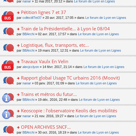
u
e
o
par
nanar
» 11 mai 2017, 20:12 » dans
Le forum de Lyon en Lignes
g
e
er
n
s
s
n
e
nt
le
lu
ré
s
s
Pétition lignes 7 et 37
n
m
le
c
a
ult
o
e
pl
o
par
collectif7et37
» 20 avr. 2017, 17:05 » dans
Le forum de Lyon en Lignes
e
g
er
n
s
u
n
nt
e
le
lu
s
s
s
Train de la Présidentielle... à Lyon le 08/04
n
m
le
a
ré
ult
o
e
pl
o
par
BBArchi
» 02 avr. 2017, 17:57 » dans
Le forum de Lyon en Lignes
g
c
er
n
s
u
n
e
e
le
lu
s
s
s
Logistique, flux, transports, etc...
n
nt
m
le
a
ré
ult
o
e
pl
o
par
BBArchi
» 19 mars 2017, 12:31 » dans
Le forum de Lyon en Lignes
g
c
er
n
s
u
n
e
e
le
lu
s
s
s
Travaux Vaulx En Velin
n
nt
m
le
a
ré
ult
o
e
pl
o
par
alecjcclyon
» 14 févr. 2017, 21:14 » dans
Le forum de Lyon en Lignes
g
c
er
n
s
u
n
e
e
le
lu
s
s
s
Rapport global Usage TC urbains 2016 (Moovit)
n
nt
m
le
a
ré
ult
o
e
pl
o
par
nanar
» 03 janv. 2017, 01:09 » dans
Le forum de Lyon en Lignes
g
c
er
n
s
u
n
e
e
le
lu
s
s
s
Trains et métros du futur...
n
nt
m
le
a
ré
ult
o
e
pl
o
par
BBArchi
» 19 déc. 2016, 22:48 » dans
Le forum de Lyon en Lignes
g
c
er
n
s
u
n
e
e
le
lu
s
s
s
Keoscopie : l'observatoire Keolis des mobilités
n
nt
m
le
a
ré
ult
o
e
pl
o
par
nanar
» 21 nov. 2016, 19:27 » dans
Le forum de Lyon en Lignes
g
c
er
n
s
u
n
e
e
le
lu
s
s
s
OPEN ARCHIVES SNCF...
n
nt
m
le
a
ré
ult
o
e
pl
o
par
BBArchi
» 30 oct. 2016, 18:19 » dans
Le forum de Lyon en Lignes
g
c
er
n