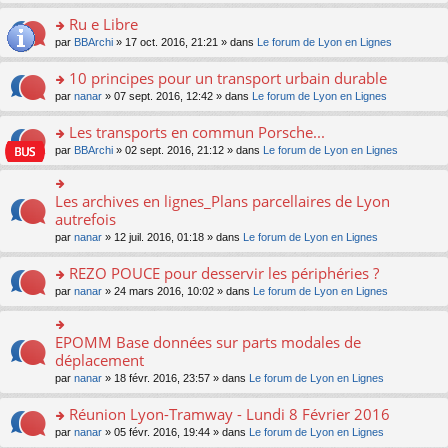
s
u
n
e
e
le
lu
s
s
s
Ru e Libre
n
nt
m
le
a
ré
ult
o
e
pl
o
par
BBArchi
» 17 oct. 2016, 21:21 » dans
Le forum de Lyon en Lignes
g
c
er
n
s
u
n
e
e
le
lu
s
s
s
10 principes pour un transport urbain durable
n
nt
m
le
a
ré
ult
o
e
pl
o
par
nanar
» 07 sept. 2016, 12:42 » dans
Le forum de Lyon en Lignes
g
c
er
n
s
u
n
e
e
le
lu
s
s
s
Les transports en commun Porsche...
n
nt
m
le
a
ré
ult
o
e
pl
o
par
BBArchi
» 02 sept. 2016, 21:12 » dans
Le forum de Lyon en Lignes
g
c
er
n
s
u
n
e
e
le
lu
s
s
s
n
nt
m
le
a
ré
ult
Les archives en lignes_Plans parcellaires de Lyon
o
o
e
pl
g
c
er
n
n
autrefois
s
u
e
e
le
lu
s
s
s
n
par
nanar
» 12 juil. 2016, 01:18 » dans
Le forum de Lyon en Lignes
nt
m
le
ult
a
ré
o
e
pl
er
g
c
n
REZO POUCE pour desservir les périphéries ?
s
u
le
e
e
lu
s
s
m
n
o
par
nanar
» 24 mars 2016, 10:02 » dans
Le forum de Lyon en Lignes
nt
le
a
ré
e
o
n
pl
g
c
s
n
s
u
e
e
s
lu
ult
EPOMM Base données sur parts modales de
o
s
n
nt
a
le
er
n
déplacement
ré
o
g
pl
le
s
c
n
par
nanar
» 18 févr. 2016, 23:57 » dans
Le forum de Lyon en Lignes
e
u
m
ult
e
lu
n
s
e
er
nt
le
o
Réunion Lyon-Tramway - Lundi 8 Février 2016
ré
s
le
pl
n
c
s
m
o
par
nanar
» 05 févr. 2016, 19:44 » dans
Le forum de Lyon en Lignes
u
lu
e
a
e
n