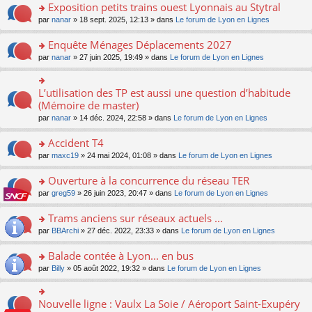
s
Exposition petits trains ouest Lyonnais au Stytral
ult
o
par
nanar
» 18 sept. 2025, 12:13 » dans
Le forum de Lyon en Lignes
er
n
le
s
Enquête Ménages Déplacements 2027
m
ult
e
o
par
nanar
» 27 juin 2025, 19:49 » dans
Le forum de Lyon en Lignes
er
s
n
le
s
s
m
a
ult
L’utilisation des TP est aussi une question d’habitude
o
e
g
er
n
(Mémoire de master)
s
e
le
s
s
n
par
nanar
» 14 déc. 2024, 22:58 » dans
Le forum de Lyon en Lignes
m
ult
a
o
e
er
g
n
Accident T4
s
le
e
lu
s
m
n
o
par
maxc19
» 24 mai 2024, 01:08 » dans
Le forum de Lyon en Lignes
le
a
e
o
n
pl
g
s
n
s
Ouverture à la concurrence du réseau TER
u
e
s
lu
ult
s
n
o
par
greg59
» 26 juin 2023, 20:47 » dans
Le forum de Lyon en Lignes
a
le
er
ré
o
n
g
pl
le
c
n
s
Trams anciens sur réseaux actuels ...
e
u
m
e
lu
ult
n
s
e
o
par
BBArchi
» 27 déc. 2022, 23:33 » dans
Le forum de Lyon en Lignes
nt
le
er
o
ré
s
n
pl
le
n
c
s
s
Balade contée à Lyon... en bus
u
m
lu
e
a
ult
s
e
o
par
Billy
» 05 août 2022, 19:32 » dans
Le forum de Lyon en Lignes
le
nt
g
er
ré
s
n
pl
e
le
c
s
s
u
n
m
e
a
ult
s
Nouvelle ligne : Vaulx La Soie / Aéroport Saint-Exupéry
o
o
e
nt
g
er
ré