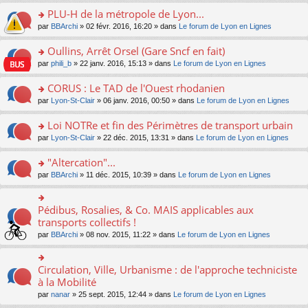
s
le
nt
g
s
s
PLU-H de la métropole de Lyon...
ré
pl
e
s
ult
c
u
n
o
par
BBArchi
» 02 févr. 2016, 16:20 » dans
Le forum de Lyon en Lignes
a
er
e
s
o
n
g
le
nt
ré
n
s
Oullins, Arrêt Orsel (Gare Sncf en fait)
e
m
c
lu
ult
n
e
o
par
phili_b
» 22 janv. 2016, 15:13 » dans
Le forum de Lyon en Lignes
e
le
er
o
s
n
nt
pl
le
n
s
s
CORUS : Le TAD de l'Ouest rhodanien
u
m
lu
a
ult
s
e
o
par
Lyon-St-Clair
» 06 janv. 2016, 00:50 » dans
Le forum de Lyon en Lignes
le
g
er
ré
s
n
pl
e
le
c
s
s
u
Loi NOTRe et fin des Périmètres de transport urbain
n
m
e
a
ult
s
o
e
o
par
Lyon-St-Clair
» 22 déc. 2015, 13:31 » dans
Le forum de Lyon en Lignes
nt
g
er
ré
n
s
n
e
le
c
lu
s
s
"Altercation"...
n
m
e
le
a
ult
o
e
nt
pl
o
par
BBArchi
» 11 déc. 2015, 10:39 » dans
Le forum de Lyon en Lignes
g
er
n
s
u
n
e
le
lu
s
s
s
n
m
le
a
ré
ult
Pédibus, Rosalies, & Co. MAIS applicables aux
o
o
e
pl
g
c
er
n
n
transports collectifs !
s
u
e
e
le
lu
s
s
s
n
par
BBArchi
» 08 nov. 2015, 11:22 » dans
Le forum de Lyon en Lignes
nt
m
le
ult
a
ré
o
e
pl
er
g
c
n
s
u
le
e
e
lu
Circulation, Ville, Urbanisme : de l'approche techniciste
s
o
s
m
n
nt
le
a
n
à la Mobilité
ré
e
o
pl
g
s
c
s
n
par
nanar
» 25 sept. 2015, 12:44 » dans
Le forum de Lyon en Lignes
u
e
ult
e
s
lu
s