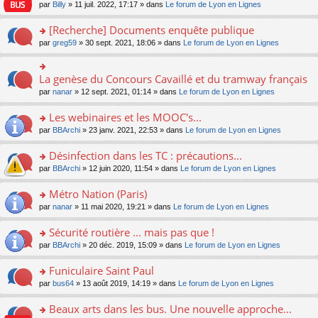
n
n
s
par
Billy
» 11 juil. 2022, 17:17 » dans
Le forum de Lyon en Lignes
e
le
c
lu
s
s
n
m
e
le
ult
a
[Recherche] Documents enquête publique
o
e
nt
pl
er
g
n
s
u
o
par
greg59
» 30 sept. 2021, 18:06 » dans
Le forum de Lyon en Lignes
le
e
lu
s
s
n
m
n
le
a
ré
s
e
o
pl
g
c
ult
s
La genèse du Concours Cavaillé et du tramway français
n
o
u
e
e
er
s
lu
n
s
par
nanar
» 12 sept. 2021, 01:14 » dans
Le forum de Lyon en Lignes
n
nt
le
a
le
s
ré
o
m
g
pl
ult
c
Les webinaires et les MOOC's...
n
e
e
u
er
e
lu
s
n
s
o
par
BBArchi
» 23 janv. 2021, 22:53 » dans
Le forum de Lyon en Lignes
le
nt
le
s
o
ré
n
m
pl
a
n
c
s
e
Désinfection dans les TC : précautions...
u
g
lu
e
ult
s
s
o
par
BBArchi
» 12 juin 2020, 11:54 » dans
Le forum de Lyon en Lignes
e
le
nt
er
s
ré
n
n
pl
le
a
c
s
Métro Nation (Paris)
o
u
m
g
e
ult
n
s
e
e
o
par
nanar
» 11 mai 2020, 19:21 » dans
Le forum de Lyon en Lignes
nt
er
lu
ré
s
n
n
le
le
c
s
o
s
Sécurité routière ... mais pas que !
m
pl
e
a
n
ult
e
u
o
par
BBArchi
» 20 déc. 2019, 15:09 » dans
Le forum de Lyon en Lignes
nt
g
lu
er
s
s
n
e
le
le
s
ré
s
Funiculaire Saint Paul
n
pl
m
a
c
ult
o
u
e
o
par
bus64
» 13 août 2019, 14:19 » dans
Le forum de Lyon en Lignes
g
e
er
n
s
s
n
e
nt
le
lu
ré
s
s
Beaux arts dans les bus. Une nouvelle approche...
n
m
le
c
a
ult
o