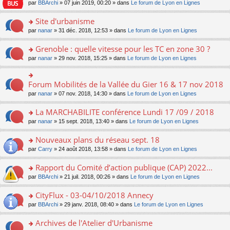
e
pl
o
par
BBArchi
» 07 juin 2019, 00:20 » dans
Le forum de Lyon en Lignes
e
g
er
n
s
u
n
nt
e
le
lu
s
s
s
Site d'urbanisme
n
m
le
a
ré
ult
o
e
pl
o
par
nanar
» 31 déc. 2018, 12:53 » dans
Le forum de Lyon en Lignes
g
c
er
n
s
u
n
e
e
le
lu
s
s
s
Grenoble : quelle vitesse pour les TC en zone 30 ?
n
nt
m
le
a
ré
ult
o
e
pl
o
par
nanar
» 29 nov. 2018, 15:25 » dans
Le forum de Lyon en Lignes
g
c
er
n
s
u
n
e
e
le
lu
s
s
s
n
nt
m
le
a
ré
ult
Forum Mobilités de la Vallée du Gier 16 & 17 nov 2018
o
o
e
pl
g
c
er
n
n
s
u
par
nanar
» 07 nov. 2018, 14:30 » dans
Le forum de Lyon en Lignes
e
e
le
lu
s
s
s
n
nt
m
le
ult
a
ré
La MARCHABILITE conférence Lundi 17 /09 / 2018
o
e
pl
er
g
c
n
s
u
o
par
nanar
» 15 sept. 2018, 13:40 » dans
Le forum de Lyon en Lignes
le
e
e
lu
s
s
n
m
n
nt
le
a
ré
s
e
Nouveaux plans du réseau sept. 18
o
pl
g
c
ult
s
n
u
o
par
Carry
» 24 août 2018, 13:58 » dans
Le forum de Lyon en Lignes
e
e
er
s
lu
s
n
n
nt
le
a
le
ré
s
Rapport du Comité d’action publique (CAP) 2022...
o
m
g
pl
c
ult
n
e
e
u
o
par
BBArchi
» 21 juil. 2018, 00:26 » dans
Le forum de Lyon en Lignes
e
er
lu
s
n
s
n
nt
le
le
s
o
ré
s
CityFlux - 03-04/10/2018 Annecy
m
pl
a
n
c
ult
e
u
o
par
BBArchi
» 29 janv. 2018, 08:40 » dans
Le forum de Lyon en Lignes
g
lu
e
er
s
s
n
e
le
nt
le
s
ré
s
Archives de l'Atelier d'Urbanisme
n
pl
m
a
c
ult
o