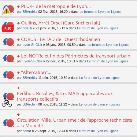
s
le
nt
g
s
s
PLU-H de la métropole de Lyon...
ré
pl
e
s
ult
c
u
n
o
par
BBArchi
» 02 févr. 2016, 16:20 » dans
Le forum de Lyon en Lignes
a
er
e
s
o
n
g
le
nt
ré
n
s
Oullins, Arrêt Orsel (Gare Sncf en fait)
e
m
c
lu
ult
n
e
o
par
phili_b
» 22 janv. 2016, 15:13 » dans
Le forum de Lyon en Lignes
e
le
er
o
s
n
nt
pl
le
n
s
s
CORUS : Le TAD de l'Ouest rhodanien
u
m
lu
a
ult
s
e
o
par
Lyon-St-Clair
» 06 janv. 2016, 00:50 » dans
Le forum de Lyon en Lignes
le
g
er
ré
s
n
pl
e
le
c
s
s
u
Loi NOTRe et fin des Périmètres de transport urbain
n
m
e
a
ult
s
o
e
o
par
Lyon-St-Clair
» 22 déc. 2015, 13:31 » dans
Le forum de Lyon en Lignes
nt
g
er
ré
n
s
n
e
le
c
lu
s
s
"Altercation"...
n
m
e
le
a
ult
o
e
nt
pl
o
par
BBArchi
» 11 déc. 2015, 10:39 » dans
Le forum de Lyon en Lignes
g
er
n
s
u
n
e
le
lu
s
s
s
n
m
le
a
ré
ult
Pédibus, Rosalies, & Co. MAIS applicables aux
o
o
e
pl
g
c
er
n
n
transports collectifs !
s
u
e
e
le
lu
s
s
s
n
par
BBArchi
» 08 nov. 2015, 11:22 » dans
Le forum de Lyon en Lignes
nt
m
le
ult
a
ré
o
e
pl
er
g
c
n
s
u
le
e
e
lu
Circulation, Ville, Urbanisme : de l'approche techniciste
s
o
s
m
n
nt
le
a
n
à la Mobilité
ré
e
o
pl
g
s
c
s
n
par
nanar
» 25 sept. 2015, 12:44 » dans
Le forum de Lyon en Lignes
u
e
ult
e
s
lu
s