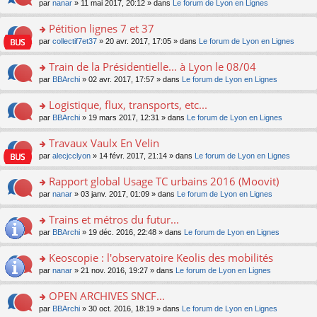
u
e
o
par
nanar
» 11 mai 2017, 20:12 » dans
Le forum de Lyon en Lignes
g
e
er
n
s
s
n
e
nt
le
lu
ré
s
s
Pétition lignes 7 et 37
n
m
le
c
a
ult
o
e
pl
o
par
collectif7et37
» 20 avr. 2017, 17:05 » dans
Le forum de Lyon en Lignes
e
g
er
n
s
u
n
nt
e
le
lu
s
s
s
Train de la Présidentielle... à Lyon le 08/04
n
m
le
a
ré
ult
o
e
pl
o
par
BBArchi
» 02 avr. 2017, 17:57 » dans
Le forum de Lyon en Lignes
g
c
er
n
s
u
n
e
e
le
lu
s
s
s
Logistique, flux, transports, etc...
n
nt
m
le
a
ré
ult
o
e
pl
o
par
BBArchi
» 19 mars 2017, 12:31 » dans
Le forum de Lyon en Lignes
g
c
er
n
s
u
n
e
e
le
lu
s
s
s
Travaux Vaulx En Velin
n
nt
m
le
a
ré
ult
o
e
pl
o
par
alecjcclyon
» 14 févr. 2017, 21:14 » dans
Le forum de Lyon en Lignes
g
c
er
n
s
u
n
e
e
le
lu
s
s
s
Rapport global Usage TC urbains 2016 (Moovit)
n
nt
m
le
a
ré
ult
o
e
pl
o
par
nanar
» 03 janv. 2017, 01:09 » dans
Le forum de Lyon en Lignes
g
c
er
n
s
u
n
e
e
le
lu
s
s
s
Trains et métros du futur...
n
nt
m
le
a
ré
ult
o
e
pl
o
par
BBArchi
» 19 déc. 2016, 22:48 » dans
Le forum de Lyon en Lignes
g
c
er
n
s
u
n
e
e
le
lu
s
s
s
Keoscopie : l'observatoire Keolis des mobilités
n
nt
m
le
a
ré
ult
o
e
pl
o
par
nanar
» 21 nov. 2016, 19:27 » dans
Le forum de Lyon en Lignes
g
c
er
n
s
u
n
e
e
le
lu
s
s
s
OPEN ARCHIVES SNCF...
n
nt
m
le
a
ré
ult
o
e
pl
o
par
BBArchi
» 30 oct. 2016, 18:19 » dans
Le forum de Lyon en Lignes
g
c
er
n