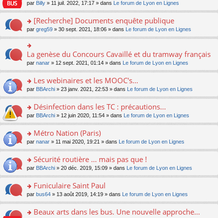
n
n
s
par
Billy
» 11 juil. 2022, 17:17 » dans
Le forum de Lyon en Lignes
e
le
c
lu
s
s
n
m
e
le
ult
a
[Recherche] Documents enquête publique
o
e
nt
pl
er
g
n
s
u
o
par
greg59
» 30 sept. 2021, 18:06 » dans
Le forum de Lyon en Lignes
le
e
lu
s
s
n
m
n
le
a
ré
s
e
o
pl
g
c
ult
s
La genèse du Concours Cavaillé et du tramway français
n
o
u
e
e
er
s
lu
n
s
par
nanar
» 12 sept. 2021, 01:14 » dans
Le forum de Lyon en Lignes
n
nt
le
a
le
s
ré
o
m
g
pl
ult
c
Les webinaires et les MOOC's...
n
e
e
u
er
e
lu
s
n
s
o
par
BBArchi
» 23 janv. 2021, 22:53 » dans
Le forum de Lyon en Lignes
le
nt
le
s
o
ré
n
m
pl
a
n
c
s
e
Désinfection dans les TC : précautions...
u
g
lu
e
ult
s
s
o
par
BBArchi
» 12 juin 2020, 11:54 » dans
Le forum de Lyon en Lignes
e
le
nt
er
s
ré
n
n
pl
le
a
c
s
Métro Nation (Paris)
o
u
m
g
e
ult
n
s
e
e
o
par
nanar
» 11 mai 2020, 19:21 » dans
Le forum de Lyon en Lignes
nt
er
lu
ré
s
n
n
le
le
c
s
o
s
Sécurité routière ... mais pas que !
m
pl
e
a
n
ult
e
u
o
par
BBArchi
» 20 déc. 2019, 15:09 » dans
Le forum de Lyon en Lignes
nt
g
lu
er
s
s
n
e
le
le
s
ré
s
Funiculaire Saint Paul
n
pl
m
a
c
ult
o
u
e
o
par
bus64
» 13 août 2019, 14:19 » dans
Le forum de Lyon en Lignes
g
e
er
n
s
s
n
e
nt
le
lu
ré
s
s
Beaux arts dans les bus. Une nouvelle approche...
n
m
le
c
a
ult
o