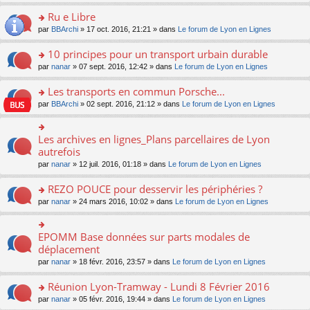
s
u
n
e
e
le
lu
s
s
s
Ru e Libre
n
nt
m
le
a
ré
ult
o
e
pl
o
par
BBArchi
» 17 oct. 2016, 21:21 » dans
Le forum de Lyon en Lignes
g
c
er
n
s
u
n
e
e
le
lu
s
s
s
10 principes pour un transport urbain durable
n
nt
m
le
a
ré
ult
o
e
pl
o
par
nanar
» 07 sept. 2016, 12:42 » dans
Le forum de Lyon en Lignes
g
c
er
n
s
u
n
e
e
le
lu
s
s
s
Les transports en commun Porsche...
n
nt
m
le
a
ré
ult
o
e
pl
o
par
BBArchi
» 02 sept. 2016, 21:12 » dans
Le forum de Lyon en Lignes
g
c
er
n
s
u
n
e
e
le
lu
s
s
s
n
nt
m
le
a
ré
ult
Les archives en lignes_Plans parcellaires de Lyon
o
o
e
pl
g
c
er
n
n
autrefois
s
u
e
e
le
lu
s
s
s
n
par
nanar
» 12 juil. 2016, 01:18 » dans
Le forum de Lyon en Lignes
nt
m
le
ult
a
ré
o
e
pl
er
g
c
n
REZO POUCE pour desservir les périphéries ?
s
u
le
e
e
lu
s
s
m
n
o
par
nanar
» 24 mars 2016, 10:02 » dans
Le forum de Lyon en Lignes
nt
le
a
ré
e
o
n
pl
g
c
s
n
s
u
e
e
s
lu
ult
EPOMM Base données sur parts modales de
o
s
n
nt
a
le
er
n
déplacement
ré
o
g
pl
le
s
c
n
par
nanar
» 18 févr. 2016, 23:57 » dans
Le forum de Lyon en Lignes
e
u
m
ult
e
lu
n
s
e
er
nt
le
o
Réunion Lyon-Tramway - Lundi 8 Février 2016
ré
s
le
pl
n
c
s
m
o
par
nanar
» 05 févr. 2016, 19:44 » dans
Le forum de Lyon en Lignes
u
lu
e
a
e
n