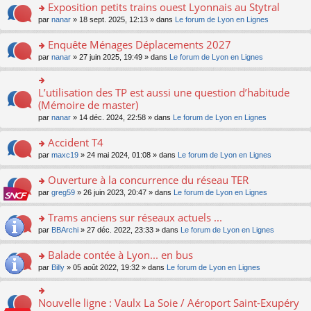
s
Exposition petits trains ouest Lyonnais au Stytral
ult
o
par
nanar
» 18 sept. 2025, 12:13 » dans
Le forum de Lyon en Lignes
er
n
le
s
Enquête Ménages Déplacements 2027
m
ult
e
o
par
nanar
» 27 juin 2025, 19:49 » dans
Le forum de Lyon en Lignes
er
s
n
le
s
s
m
a
ult
L’utilisation des TP est aussi une question d’habitude
o
e
g
er
n
(Mémoire de master)
s
e
le
s
s
n
par
nanar
» 14 déc. 2024, 22:58 » dans
Le forum de Lyon en Lignes
m
ult
a
o
e
er
g
n
Accident T4
s
le
e
lu
s
m
n
o
par
maxc19
» 24 mai 2024, 01:08 » dans
Le forum de Lyon en Lignes
le
a
e
o
n
pl
g
s
n
s
Ouverture à la concurrence du réseau TER
u
e
s
lu
ult
s
n
o
par
greg59
» 26 juin 2023, 20:47 » dans
Le forum de Lyon en Lignes
a
le
er
ré
o
n
g
pl
le
c
n
s
Trams anciens sur réseaux actuels ...
e
u
m
e
lu
ult
n
s
e
o
par
BBArchi
» 27 déc. 2022, 23:33 » dans
Le forum de Lyon en Lignes
nt
le
er
o
ré
s
n
pl
le
n
c
s
s
Balade contée à Lyon... en bus
u
m
lu
e
a
ult
s
e
o
par
Billy
» 05 août 2022, 19:32 » dans
Le forum de Lyon en Lignes
le
nt
g
er
ré
s
n
pl
e
le
c
s
s
u
n
m
e
a
ult
s
Nouvelle ligne : Vaulx La Soie / Aéroport Saint-Exupéry
o
o
e
nt
g
er
ré