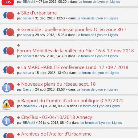
e
pl
o
par
BBArchi
» 07 juin 2019, 00:20 » dans
Le forum de Lyon en Lignes
e
g
er
n
s
u
n
nt
e
le
lu
s
s
s
Site d'urbanisme
n
m
le
a
ré
ult
o
e
pl
o
par
nanar
» 31 déc. 2018, 12:53 » dans
Le forum de Lyon en Lignes
g
c
er
n
s
u
n
e
e
le
lu
s
s
s
Grenoble : quelle vitesse pour les TC en zone 30 ?
n
nt
m
le
a
ré
ult
o
e
pl
o
par
nanar
» 29 nov. 2018, 15:25 » dans
Le forum de Lyon en Lignes
g
c
er
n
s
u
n
e
e
le
lu
s
s
s
n
nt
m
le
a
ré
ult
Forum Mobilités de la Vallée du Gier 16 & 17 nov 2018
o
o
e
pl
g
c
er
n
n
s
u
par
nanar
» 07 nov. 2018, 14:30 » dans
Le forum de Lyon en Lignes
e
e
le
lu
s
s
s
n
nt
m
le
ult
a
ré
La MARCHABILITE conférence Lundi 17 /09 / 2018
o
e
pl
er
g
c
n
s
u
o
par
nanar
» 15 sept. 2018, 13:40 » dans
Le forum de Lyon en Lignes
le
e
e
lu
s
s
n
m
n
nt
le
a
ré
s
e
Nouveaux plans du réseau sept. 18
o
pl
g
c
ult
s
n
u
o
par
Carry
» 24 août 2018, 13:58 » dans
Le forum de Lyon en Lignes
e
e
er
s
lu
s
n
n
nt
le
a
le
ré
s
Rapport du Comité d’action publique (CAP) 2022...
o
m
g
pl
c
ult
n
e
e
u
o
par
BBArchi
» 21 juil. 2018, 00:26 » dans
Le forum de Lyon en Lignes
e
er
lu
s
n
s
n
nt
le
le
s
o
ré
s
CityFlux - 03-04/10/2018 Annecy
m
pl
a
n
c
ult
e
u
o
par
BBArchi
» 29 janv. 2018, 08:40 » dans
Le forum de Lyon en Lignes
g
lu
e
er
s
s
n
e
le
nt
le
s
ré
s
Archives de l'Atelier d'Urbanisme
n
pl
m
a
c
ult
o