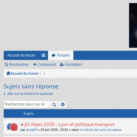
Accueil du forum
Forums
Rechercher
Connexion
ac
Inscription
Accueil du forum
co
ur
Sujets sans réponse
ci
Aller sur la recherche avancée
s
Sujets
JO Alpes 2030 : Lyon et politique transport
o
par
greg59
» 29 juin 2026, 19:51 » dans
Le forum de Lyon en Lignes
n