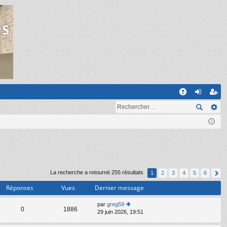
R
A
on
ns
Q
ne
cri
xi
pti
on
on
La recherche a retourné 255 résultats
1
2
3
4
5
6
Réponses
Vues
Dernier message
par
greg59
C
0
1886
29 juin 2026, 19:51
o
n