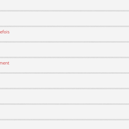
efois
ement