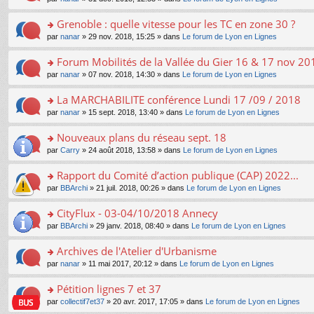
g
c
er
n
s
u
n
e
e
le
lu
s
s
s
Grenoble : quelle vitesse pour les TC en zone 30 ?
n
nt
m
le
a
ré
ult
o
e
pl
o
par
nanar
» 29 nov. 2018, 15:25 » dans
Le forum de Lyon en Lignes
g
c
er
n
s
u
n
e
e
le
lu
s
s
s
Forum Mobilités de la Vallée du Gier 16 & 17 nov 20
n
nt
m
le
a
ré
ult
o
e
pl
o
par
nanar
» 07 nov. 2018, 14:30 » dans
Le forum de Lyon en Lignes
g
c
er
n
s
u
n
e
e
le
lu
s
s
s
La MARCHABILITE conférence Lundi 17 /09 / 2018
n
nt
m
le
a
ré
ult
o
e
pl
o
par
nanar
» 15 sept. 2018, 13:40 » dans
Le forum de Lyon en Lignes
g
c
er
n
s
u
n
e
e
le
lu
s
s
s
Nouveaux plans du réseau sept. 18
n
nt
m
le
a
ré
ult
o
e
pl
o
par
Carry
» 24 août 2018, 13:58 » dans
Le forum de Lyon en Lignes
g
c
er
n
s
u
n
e
e
le
lu
s
s
s
Rapport du Comité d’action publique (CAP) 2022...
n
nt
m
le
a
ré
ult
o
e
pl
o
par
BBArchi
» 21 juil. 2018, 00:26 » dans
Le forum de Lyon en Lignes
g
c
er
n
s
u
n
e
e
le
lu
s
s
s
CityFlux - 03-04/10/2018 Annecy
n
nt
m
le
a
ré
ult
o
e
pl
o
par
BBArchi
» 29 janv. 2018, 08:40 » dans
Le forum de Lyon en Lignes
g
c
er
n
s
u
n
e
e
le
lu
s
s
s
Archives de l'Atelier d'Urbanisme
n
nt
m
le
a
ré
ult
o
e
pl
o
par
nanar
» 11 mai 2017, 20:12 » dans
Le forum de Lyon en Lignes
g
c
er
n
s
u
n
e
e
le
lu
s
s
s
Pétition lignes 7 et 37
n
nt
m
le
a
ré
ult
o
e
pl
o
par
collectif7et37
» 20 avr. 2017, 17:05 » dans
Le forum de Lyon en Lignes
g
c
er
n
s
u
n