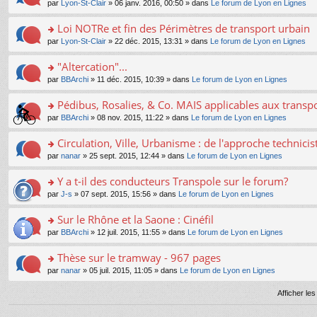
e
pl
o
par
Lyon-St-Clair
» 06 janv. 2016, 00:50 » dans
Le forum de Lyon en Lignes
g
c
er
n
s
u
n
e
e
le
lu
s
s
s
Loi NOTRe et fin des Périmètres de transport urbain
n
nt
m
le
a
ré
ult
o
e
pl
o
par
Lyon-St-Clair
» 22 déc. 2015, 13:31 » dans
Le forum de Lyon en Lignes
g
c
er
n
s
u
n
e
e
le
lu
s
s
s
"Altercation"...
n
nt
m
le
a
ré
ult
o
e
pl
o
par
BBArchi
» 11 déc. 2015, 10:39 » dans
Le forum de Lyon en Lignes
g
c
er
n
s
u
n
e
e
le
lu
s
s
s
Pédibus, Rosalies, & Co. MAIS applicables aux transpor
n
nt
m
le
a
ré
ult
o
e
pl
o
par
BBArchi
» 08 nov. 2015, 11:22 » dans
Le forum de Lyon en Lignes
g
c
er
n
s
u
n
e
e
le
lu
s
s
s
Circulation, Ville, Urbanisme : de l'approche technicis
n
nt
m
le
a
ré
ult
o
e
pl
o
par
nanar
» 25 sept. 2015, 12:44 » dans
Le forum de Lyon en Lignes
g
c
er
n
s
u
n
e
e
le
lu
s
s
s
Y a t-il des conducteurs Transpole sur le forum?
n
nt
m
le
a
ré
ult
o
e
pl
o
par
J-s
» 07 sept. 2015, 15:56 » dans
Le forum de Lyon en Lignes
g
c
er
n
s
u
n
e
e
le
lu
s
s
s
Sur le Rhône et la Saone : Cinéfil
n
nt
m
le
a
ré
ult
o
e
pl
o
par
BBArchi
» 12 juil. 2015, 11:55 » dans
Le forum de Lyon en Lignes
g
c
er
n
s
u
n
e
e
le
lu
s
s
s
Thèse sur le tramway - 967 pages
n
nt
m
le
a
ré
ult
o
e
pl
o
par
nanar
» 05 juil. 2015, 11:05 » dans
Le forum de Lyon en Lignes
g
c
er
n
s
u
n
e
e
le
lu
s
s
s
Afficher le
n
nt
m
le
a
ré
ult
o
e
pl
g
c
er
n