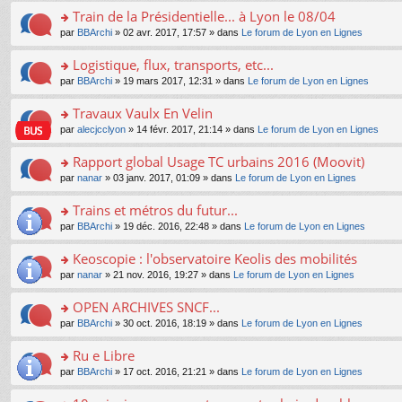
e
e
le
lu
s
s
s
Train de la Présidentielle... à Lyon le 08/04
n
nt
m
le
a
ré
ult
o
e
pl
o
par
BBArchi
» 02 avr. 2017, 17:57 » dans
Le forum de Lyon en Lignes
g
c
er
n
s
u
n
e
e
le
lu
s
s
s
Logistique, flux, transports, etc...
n
nt
m
le
a
ré
ult
o
e
pl
o
par
BBArchi
» 19 mars 2017, 12:31 » dans
Le forum de Lyon en Lignes
g
c
er
n
s
u
n
e
e
le
lu
s
s
s
Travaux Vaulx En Velin
n
nt
m
le
a
ré
ult
o
e
pl
o
par
alecjcclyon
» 14 févr. 2017, 21:14 » dans
Le forum de Lyon en Lignes
g
c
er
n
s
u
n
e
e
le
lu
s
s
s
Rapport global Usage TC urbains 2016 (Moovit)
n
nt
m
le
a
ré
ult
o
e
pl
o
par
nanar
» 03 janv. 2017, 01:09 » dans
Le forum de Lyon en Lignes
g
c
er
n
s
u
n
e
e
le
lu
s
s
s
Trains et métros du futur...
n
nt
m
le
a
ré
ult
o
e
pl
o
par
BBArchi
» 19 déc. 2016, 22:48 » dans
Le forum de Lyon en Lignes
g
c
er
n
s
u
n
e
e
le
lu
s
s
s
Keoscopie : l'observatoire Keolis des mobilités
n
nt
m
le
a
ré
ult
o
e
pl
o
par
nanar
» 21 nov. 2016, 19:27 » dans
Le forum de Lyon en Lignes
g
c
er
n
s
u
n
e
e
le
lu
s
s
s
OPEN ARCHIVES SNCF...
n
nt
m
le
a
ré
ult
o
e
pl
o
par
BBArchi
» 30 oct. 2016, 18:19 » dans
Le forum de Lyon en Lignes
g
c
er
n
s
u
n
e
e
le
lu
s
s
s
Ru e Libre
n
nt
m
le
a
ré
ult
o
e
pl
o
par
BBArchi
» 17 oct. 2016, 21:21 » dans
Le forum de Lyon en Lignes
g
c
er
n
s
u
n
e
e
le
lu
s
s
s
n