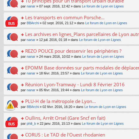
10 principes pour un transport urbain durable
nt
m
le
a
ré
ult
o
e
pl
o
par
nanar
» 07 sept. 2016, 12:42 » dans
Le forum de Lyon en Lignes
g
c
er
n
s
u
n
e
e
le
lu
s
s
s
Les transports en commun Porsche...
n
nt
m
le
a
ré
ult
o
e
pl
o
par
BBArchi
» 02 sept. 2016, 21:12 » dans
Le forum de Lyon en Lignes
g
c
er
n
s
u
n
e
e
le
lu
s
s
s
Les archives en lignes_Plans parcellaires de Lyon autr
n
nt
m
le
a
ré
ult
o
e
pl
o
par
nanar
» 12 juil. 2016, 01:18 » dans
Le forum de Lyon en Lignes
g
c
er
n
s
u
n
e
e
le
lu
s
s
s
REZO POUCE pour desservir les périphéries ?
n
nt
m
le
a
ré
ult
o
e
pl
o
par
nanar
» 24 mars 2016, 10:02 » dans
Le forum de Lyon en Lignes
g
c
er
n
s
u
n
e
e
le
lu
s
s
s
EPOMM Base données sur parts modales de déplac
n
nt
m
le
a
ré
ult
o
e
pl
o
par
nanar
» 18 févr. 2016, 23:57 » dans
Le forum de Lyon en Lignes
g
c
er
n
s
u
n
e
e
le
lu
s
s
s
Réunion Lyon-Tramway - Lundi 8 Février 2016
n
nt
m
le
a
ré
ult
o
e
pl
o
par
nanar
» 05 févr. 2016, 19:44 » dans
Le forum de Lyon en Lignes
g
c
er
n
s
u
n
e
e
le
lu
s
s
s
PLU-H de la métropole de Lyon...
n
nt
m
le
a
ré
ult
o
e
pl
o
par
BBArchi
» 02 févr. 2016, 16:20 » dans
Le forum de Lyon en Lignes
g
c
er
n
s
u
n
e
e
le
lu
s
s
s
Oullins, Arrêt Orsel (Gare Sncf en fait)
n
nt
m
le
a
ré
ult
o
e
pl
o
par
phili_b
» 22 janv. 2016, 15:13 » dans
Le forum de Lyon en Lignes
g
c
er
n
s
u
n
e
e
le
lu
s
s
s
CORUS : Le TAD de l'Ouest rhodanien
n
nt
m
le
a
ré
ult
o