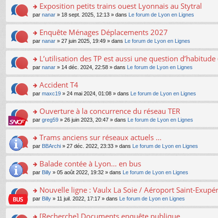
s
Exposition petits trains ouest Lyonnais au Stytral
ult
o
par
nanar
» 18 sept. 2025, 12:13 » dans
Le forum de Lyon en Lignes
er
n
le
s
Enquête Ménages Déplacements 2027
m
ult
e
o
par
nanar
» 27 juin 2025, 19:49 » dans
Le forum de Lyon en Lignes
er
s
n
le
s
s
L’utilisation des TP est aussi une question d’habitud
m
a
ult
e
o
par
nanar
» 14 déc. 2024, 22:58 » dans
Le forum de Lyon en Lignes
g
er
s
n
e
le
s
s
Accident T4
n
m
a
ult
o
e
o
par
maxc19
» 24 mai 2024, 01:08 » dans
Le forum de Lyon en Lignes
g
er
n
s
n
e
le
lu
s
s
Ouverture à la concurrence du réseau TER
n
m
le
a
ult
o
e
pl
o
par
greg59
» 26 juin 2023, 20:47 » dans
Le forum de Lyon en Lignes
g
er
n
s
u
n
e
le
lu
s
s
s
Trams anciens sur réseaux actuels ...
n
m
le
a
ré
ult
o
e
pl
o
par
BBArchi
» 27 déc. 2022, 23:33 » dans
Le forum de Lyon en Lignes
g
c
er
n
s
u
n
e
e
le
lu
s
s
s
Balade contée à Lyon... en bus
n
nt
m
le
a
ré
ult
o
e
pl
o
par
Billy
» 05 août 2022, 19:32 » dans
Le forum de Lyon en Lignes
g
c
er
n
s
u
n
e
e
le
lu
s
s
s
Nouvelle ligne : Vaulx La Soie / Aéroport Saint-Exupé
n
nt
m
le
a
ré
ult
o
e
pl
o
par
Billy
» 11 juil. 2022, 17:17 » dans
Le forum de Lyon en Lignes
g
c
er
n
s
u
n
e
e
le
lu
s
s
s
[Recherche] Documents enquête publique
n
nt
m
le