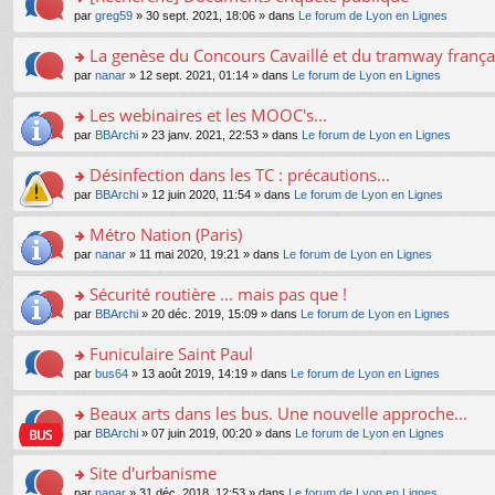
a
ré
ult
o
e
pl
o
par
greg59
» 30 sept. 2021, 18:06 » dans
Le forum de Lyon en Lignes
g
c
er
n
s
u
n
e
e
le
lu
s
s
s
La genèse du Concours Cavaillé et du tramway frança
n
nt
m
le
a
ré
ult
o
e
pl
o
par
nanar
» 12 sept. 2021, 01:14 » dans
Le forum de Lyon en Lignes
g
c
er
n
s
u
n
e
e
le
lu
s
s
s
Les webinaires et les MOOC's...
n
nt
m
le
a
ré
ult
o
e
pl
o
par
BBArchi
» 23 janv. 2021, 22:53 » dans
Le forum de Lyon en Lignes
g
c
er
n
s
u
n
e
e
le
lu
s
s
s
Désinfection dans les TC : précautions...
n
nt
m
le
a
ré
ult
o
e
pl
o
par
BBArchi
» 12 juin 2020, 11:54 » dans
Le forum de Lyon en Lignes
g
c
er
n
s
u
n
e
e
le
lu
s
s
s
Métro Nation (Paris)
n
nt
m
le
a
ré
ult
o
e
pl
o
par
nanar
» 11 mai 2020, 19:21 » dans
Le forum de Lyon en Lignes
g
c
er
n
s
u
n
e
e
le
lu
s
s
s
Sécurité routière ... mais pas que !
n
nt
m
le
a
ré
ult
o
e
pl
o
par
BBArchi
» 20 déc. 2019, 15:09 » dans
Le forum de Lyon en Lignes
g
c
er
n
s
u
n
e
e
le
lu
s
s
s
Funiculaire Saint Paul
n
nt
m
le
a
ré
ult
o
e
pl
o
par
bus64
» 13 août 2019, 14:19 » dans
Le forum de Lyon en Lignes
g
c
er
n
s
u
n
e
e
le
lu
s
s
s
Beaux arts dans les bus. Une nouvelle approche...
n
nt
m
le
a
ré
ult
o
e
pl
o
par
BBArchi
» 07 juin 2019, 00:20 » dans
Le forum de Lyon en Lignes
g
c
er
n
s
u
n
e
e
le
lu
s
s
s
Site d'urbanisme
n
nt
m
le
a
ré
ult
o
e
pl
o
par
nanar
» 31 déc. 2018, 12:53 » dans
Le forum de Lyon en Lignes