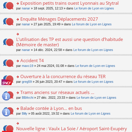
s
Exposition petits trains ouest Lyonnais au Stytral
ult
o
par
nanar
» 18 sept. 2025, 12:13 » dans
Le forum de Lyon en Lignes
er
n
le
s
Enquête Ménages Déplacements 2027
m
ult
e
o
par
nanar
» 27 juin 2025, 19:49 » dans
Le forum de Lyon en Lignes
er
s
n
le
s
s
m
a
ult
L’utilisation des TP est aussi une question d’habitude
o
e
g
er
n
(Mémoire de master)
s
e
le
s
s
n
par
nanar
» 14 déc. 2024, 22:58 » dans
Le forum de Lyon en Lignes
m
ult
a
o
e
er
g
n
Accident T4
s
le
e
lu
s
m
n
o
par
maxc19
» 24 mai 2024, 01:08 » dans
Le forum de Lyon en Lignes
le
a
e
o
n
pl
g
s
n
s
Ouverture à la concurrence du réseau TER
u
e
s
lu
ult
s
n
o
par
greg59
» 26 juin 2023, 20:47 » dans
Le forum de Lyon en Lignes
a
le
er
ré
o
n
g
pl
le
c
n
s
Trams anciens sur réseaux actuels ...
e
u
m
e
lu
ult
n
s
e
o
par
BBArchi
» 27 déc. 2022, 23:33 » dans
Le forum de Lyon en Lignes
nt
le
er
o
ré
s
n
pl
le
n
c
s
s
Balade contée à Lyon... en bus
u
m
lu
e
a
ult
s
e
o
par
Billy
» 05 août 2022, 19:32 » dans
Le forum de Lyon en Lignes
le
nt
g
er
ré
s
n
pl
e
le
c
s
s
u
n
m
e
a
ult
s
Nouvelle ligne : Vaulx La Soie / Aéroport Saint-Exupéry
o
o
e
nt
g
er
ré