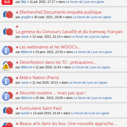
n
n
s
par
Billy
» 11 juil. 2022, 17:17 » dans
Le forum de Lyon en Lignes
e
le
c
lu
s
s
n
m
e
le
ult
a
[Recherche] Documents enquête publique
o
e
nt
pl
er
g
n
s
u
o
par
greg59
» 30 sept. 2021, 18:06 » dans
Le forum de Lyon en Lignes
le
e
lu
s
s
n
m
n
le
a
ré
s
e
o
pl
g
c
ult
s
La genèse du Concours Cavaillé et du tramway français
n
o
u
e
e
er
s
lu
n
s
par
nanar
» 12 sept. 2021, 01:14 » dans
Le forum de Lyon en Lignes
n
nt
le
a
le
s
ré
o
m
g
pl
ult
c
Les webinaires et les MOOC's...
n
e
e
u
er
e
lu
s
n
s
o
par
BBArchi
» 23 janv. 2021, 22:53 » dans
Le forum de Lyon en Lignes
le
nt
le
s
o
ré
n
m
pl
a
n
c
s
e
Désinfection dans les TC : précautions...
u
g
lu
e
ult
s
s
o
par
BBArchi
» 12 juin 2020, 11:54 » dans
Le forum de Lyon en Lignes
e
le
nt
er
s
ré
n
n
pl
le
a
c
s
Métro Nation (Paris)
o
u
m
g
e
ult
n
s
e
e
o
par
nanar
» 11 mai 2020, 19:21 » dans
Le forum de Lyon en Lignes
nt
er
lu
ré
s
n
n
le
le
c
s
o
s
Sécurité routière ... mais pas que !
m
pl
e
a
n
ult
e
u
o
par
BBArchi
» 20 déc. 2019, 15:09 » dans
Le forum de Lyon en Lignes
nt
g
lu
er
s
s
n
e
le
le
s
ré
s
Funiculaire Saint Paul
n
pl
m
a
c
ult
o
u
e
o
par
bus64
» 13 août 2019, 14:19 » dans
Le forum de Lyon en Lignes
g
e
er
n
s
s
n
e
nt
le
lu
ré
s
s
Beaux arts dans les bus. Une nouvelle approche...
n
m
le
c
a
ult
o