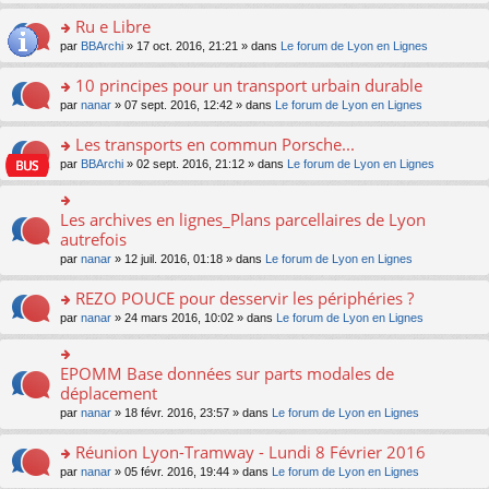
s
u
n
e
e
le
lu
s
s
s
Ru e Libre
n
nt
m
le
a
ré
ult
o
e
pl
o
par
BBArchi
» 17 oct. 2016, 21:21 » dans
Le forum de Lyon en Lignes
g
c
er
n
s
u
n
e
e
le
lu
s
s
s
10 principes pour un transport urbain durable
n
nt
m
le
a
ré
ult
o
e
pl
o
par
nanar
» 07 sept. 2016, 12:42 » dans
Le forum de Lyon en Lignes
g
c
er
n
s
u
n
e
e
le
lu
s
s
s
Les transports en commun Porsche...
n
nt
m
le
a
ré
ult
o
e
pl
o
par
BBArchi
» 02 sept. 2016, 21:12 » dans
Le forum de Lyon en Lignes
g
c
er
n
s
u
n
e
e
le
lu
s
s
s
n
nt
m
le
a
ré
ult
Les archives en lignes_Plans parcellaires de Lyon
o
o
e
pl
g
c
er
n
n
autrefois
s
u
e
e
le
lu
s
s
s
n
par
nanar
» 12 juil. 2016, 01:18 » dans
Le forum de Lyon en Lignes
nt
m
le
ult
a
ré
o
e
pl
er
g
c
n
REZO POUCE pour desservir les périphéries ?
s
u
le
e
e
lu
s
s
m
n
o
par
nanar
» 24 mars 2016, 10:02 » dans
Le forum de Lyon en Lignes
nt
le
a
ré
e
o
n
pl
g
c
s
n
s
u
e
e
s
lu
ult
EPOMM Base données sur parts modales de
o
s
n
nt
a
le
er
n
déplacement
ré
o
g
pl
le
s
c
n
par
nanar
» 18 févr. 2016, 23:57 » dans
Le forum de Lyon en Lignes
e
u
m
ult
e
lu
n
s
e
er
nt
le
o
Réunion Lyon-Tramway - Lundi 8 Février 2016
ré
s
le
pl
n
c
s
m
o
par
nanar
» 05 févr. 2016, 19:44 » dans
Le forum de Lyon en Lignes
u
lu
e
a
e
n