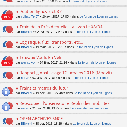
u
e
o
par
nanar
» 11 mai 2017, 20:12 » dans
Le forum de Lyon en Lignes
g
e
er
n
s
s
n
e
nt
le
lu
ré
s
s
Pétition lignes 7 et 37
n
m
le
c
a
ult
o
e
pl
o
par
collectif7et37
» 20 avr. 2017, 17:05 » dans
Le forum de Lyon en Lignes
e
g
er
n
s
u
n
nt
e
le
lu
s
s
s
Train de la Présidentielle... à Lyon le 08/04
n
m
le
a
ré
ult
o
e
pl
o
par
BBArchi
» 02 avr. 2017, 17:57 » dans
Le forum de Lyon en Lignes
g
c
er
n
s
u
n
e
e
le
lu
s
s
s
Logistique, flux, transports, etc...
n
nt
m
le
a
ré
ult
o
e
pl
o
par
BBArchi
» 19 mars 2017, 12:31 » dans
Le forum de Lyon en Lignes
g
c
er
n
s
u
n
e
e
le
lu
s
s
s
Travaux Vaulx En Velin
n
nt
m
le
a
ré
ult
o
e
pl
o
par
alecjcclyon
» 14 févr. 2017, 21:14 » dans
Le forum de Lyon en Lignes
g
c
er
n
s
u
n
e
e
le
lu
s
s
s
Rapport global Usage TC urbains 2016 (Moovit)
n
nt
m
le
a
ré
ult
o
e
pl
o
par
nanar
» 03 janv. 2017, 01:09 » dans
Le forum de Lyon en Lignes
g
c
er
n
s
u
n
e
e
le
lu
s
s
s
Trains et métros du futur...
n
nt
m
le
a
ré
ult
o
e
pl
o
par
BBArchi
» 19 déc. 2016, 22:48 » dans
Le forum de Lyon en Lignes
g
c
er
n
s
u
n
e
e
le
lu
s
s
s
Keoscopie : l'observatoire Keolis des mobilités
n
nt
m
le
a
ré
ult
o
e
pl
o
par
nanar
» 21 nov. 2016, 19:27 » dans
Le forum de Lyon en Lignes
g
c
er
n
s
u
n
e
e
le
lu
s
s
s
OPEN ARCHIVES SNCF...
n
nt
m
le
a
ré
ult
o
e
pl
o
par
BBArchi
» 30 oct. 2016, 18:19 » dans
Le forum de Lyon en Lignes
g
c
er
n