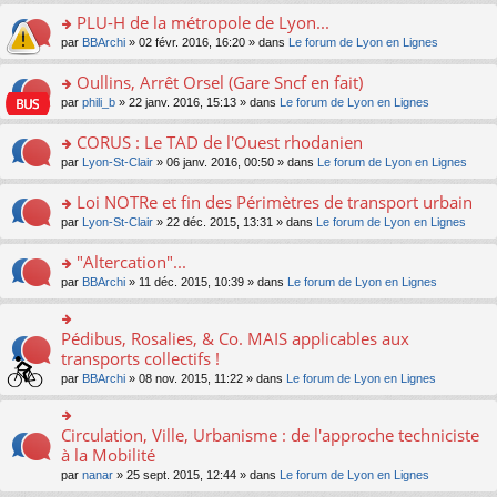
s
le
nt
g
s
s
PLU-H de la métropole de Lyon...
ré
pl
e
s
ult
c
u
n
o
par
BBArchi
» 02 févr. 2016, 16:20 » dans
Le forum de Lyon en Lignes
a
er
e
s
o
n
g
le
nt
ré
n
s
Oullins, Arrêt Orsel (Gare Sncf en fait)
e
m
c
lu
ult
n
e
o
par
phili_b
» 22 janv. 2016, 15:13 » dans
Le forum de Lyon en Lignes
e
le
er
o
s
n
nt
pl
le
n
s
s
CORUS : Le TAD de l'Ouest rhodanien
u
m
lu
a
ult
s
e
o
par
Lyon-St-Clair
» 06 janv. 2016, 00:50 » dans
Le forum de Lyon en Lignes
le
g
er
ré
s
n
pl
e
le
c
s
s
u
Loi NOTRe et fin des Périmètres de transport urbain
n
m
e
a
ult
s
o
e
o
par
Lyon-St-Clair
» 22 déc. 2015, 13:31 » dans
Le forum de Lyon en Lignes
nt
g
er
ré
n
s
n
e
le
c
lu
s
s
"Altercation"...
n
m
e
le
a
ult
o
e
nt
pl
o
par
BBArchi
» 11 déc. 2015, 10:39 » dans
Le forum de Lyon en Lignes
g
er
n
s
u
n
e
le
lu
s
s
s
n
m
le
a
ré
ult
Pédibus, Rosalies, & Co. MAIS applicables aux
o
o
e
pl
g
c
er
n
n
transports collectifs !
s
u
e
e
le
lu
s
s
s
n
par
BBArchi
» 08 nov. 2015, 11:22 » dans
Le forum de Lyon en Lignes
nt
m
le
ult
a
ré
o
e
pl
er
g
c
n
s
u
le
e
e
lu
Circulation, Ville, Urbanisme : de l'approche techniciste
s
o
s
m
n
nt
le
a
n
à la Mobilité
ré
e
o
pl
g
s
c
s
n
par
nanar
» 25 sept. 2015, 12:44 » dans
Le forum de Lyon en Lignes
u
e
ult
e
s
lu
s