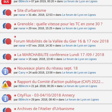
e
pl
o
par
BBArchi
» 07 juin 2019, 00:20 » dans
Le forum de Lyon en Lignes
e
g
er
n
s
u
n
nt
e
le
lu
s
s
s
Site d'urbanisme
n
m
le
a
ré
ult
o
e
pl
o
par
nanar
» 31 déc. 2018, 12:53 » dans
Le forum de Lyon en Lignes
g
c
er
n
s
u
n
e
e
le
lu
s
s
s
Grenoble : quelle vitesse pour les TC en zone 30 ?
n
nt
m
le
a
ré
ult
o
e
pl
o
par
nanar
» 29 nov. 2018, 15:25 » dans
Le forum de Lyon en Lignes
g
c
er
n
s
u
n
e
e
le
lu
s
s
s
n
nt
m
le
a
ré
ult
Forum Mobilités de la Vallée du Gier 16 & 17 nov 2018
o
o
e
pl
g
c
er
n
n
s
u
par
nanar
» 07 nov. 2018, 14:30 » dans
Le forum de Lyon en Lignes
e
e
le
lu
s
s
s
n
nt
m
le
ult
a
ré
La MARCHABILITE conférence Lundi 17 /09 / 2018
o
e
pl
er
g
c
n
s
u
o
par
nanar
» 15 sept. 2018, 13:40 » dans
Le forum de Lyon en Lignes
le
e
e
lu
s
s
n
m
n
nt
le
a
ré
s
e
Nouveaux plans du réseau sept. 18
o
pl
g
c
ult
s
n
u
o
par
Carry
» 24 août 2018, 13:58 » dans
Le forum de Lyon en Lignes
e
e
er
s
lu
s
n
n
nt
le
a
le
ré
s
Rapport du Comité d’action publique (CAP) 2022...
o
m
g
pl
c
ult
n
e
e
u
o
par
BBArchi
» 21 juil. 2018, 00:26 » dans
Le forum de Lyon en Lignes
e
er
lu
s
n
s
n
nt
le
le
s
o
ré
s
CityFlux - 03-04/10/2018 Annecy
m
pl
a
n
c
ult
e
u
o
par
BBArchi
» 29 janv. 2018, 08:40 » dans
Le forum de Lyon en Lignes
g
lu
e
er
s
s
n
e
le
nt
le
s
ré
s
Archives de l'Atelier d'Urbanisme
n
pl
m
a
c
ult
o