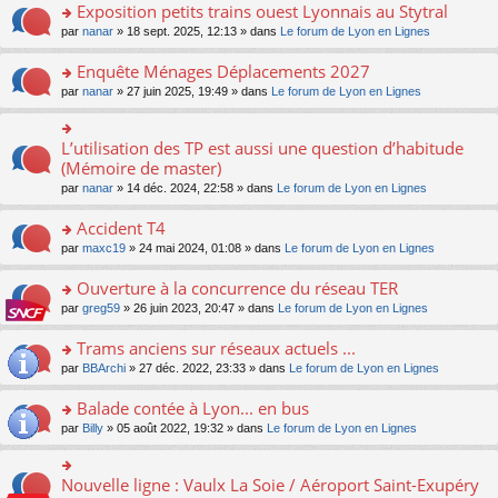
s
Exposition petits trains ouest Lyonnais au Stytral
ult
o
par
nanar
» 18 sept. 2025, 12:13 » dans
Le forum de Lyon en Lignes
er
n
le
s
Enquête Ménages Déplacements 2027
m
ult
e
o
par
nanar
» 27 juin 2025, 19:49 » dans
Le forum de Lyon en Lignes
er
s
n
le
s
s
m
a
ult
L’utilisation des TP est aussi une question d’habitude
o
e
g
er
n
(Mémoire de master)
s
e
le
s
s
n
par
nanar
» 14 déc. 2024, 22:58 » dans
Le forum de Lyon en Lignes
m
ult
a
o
e
er
g
n
Accident T4
s
le
e
lu
s
m
n
o
par
maxc19
» 24 mai 2024, 01:08 » dans
Le forum de Lyon en Lignes
le
a
e
o
n
pl
g
s
n
s
Ouverture à la concurrence du réseau TER
u
e
s
lu
ult
s
n
o
par
greg59
» 26 juin 2023, 20:47 » dans
Le forum de Lyon en Lignes
a
le
er
ré
o
n
g
pl
le
c
n
s
Trams anciens sur réseaux actuels ...
e
u
m
e
lu
ult
n
s
e
o
par
BBArchi
» 27 déc. 2022, 23:33 » dans
Le forum de Lyon en Lignes
nt
le
er
o
ré
s
n
pl
le
n
c
s
s
Balade contée à Lyon... en bus
u
m
lu
e
a
ult
s
e
o
par
Billy
» 05 août 2022, 19:32 » dans
Le forum de Lyon en Lignes
le
nt
g
er
ré
s
n
pl
e
le
c
s
s
u
n
m
e
a
ult
s
Nouvelle ligne : Vaulx La Soie / Aéroport Saint-Exupéry
o
o
e
nt
g
er
ré