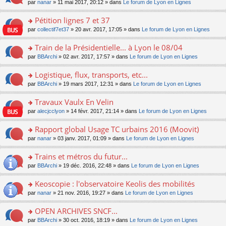
u
e
o
par
nanar
» 11 mai 2017, 20:12 » dans
Le forum de Lyon en Lignes
g
e
er
n
s
s
n
e
nt
le
lu
ré
s
s
Pétition lignes 7 et 37
n
m
le
c
a
ult
o
e
pl
o
par
collectif7et37
» 20 avr. 2017, 17:05 » dans
Le forum de Lyon en Lignes
e
g
er
n
s
u
n
nt
e
le
lu
s
s
s
Train de la Présidentielle... à Lyon le 08/04
n
m
le
a
ré
ult
o
e
pl
o
par
BBArchi
» 02 avr. 2017, 17:57 » dans
Le forum de Lyon en Lignes
g
c
er
n
s
u
n
e
e
le
lu
s
s
s
Logistique, flux, transports, etc...
n
nt
m
le
a
ré
ult
o
e
pl
o
par
BBArchi
» 19 mars 2017, 12:31 » dans
Le forum de Lyon en Lignes
g
c
er
n
s
u
n
e
e
le
lu
s
s
s
Travaux Vaulx En Velin
n
nt
m
le
a
ré
ult
o
e
pl
o
par
alecjcclyon
» 14 févr. 2017, 21:14 » dans
Le forum de Lyon en Lignes
g
c
er
n
s
u
n
e
e
le
lu
s
s
s
Rapport global Usage TC urbains 2016 (Moovit)
n
nt
m
le
a
ré
ult
o
e
pl
o
par
nanar
» 03 janv. 2017, 01:09 » dans
Le forum de Lyon en Lignes
g
c
er
n
s
u
n
e
e
le
lu
s
s
s
Trains et métros du futur...
n
nt
m
le
a
ré
ult
o
e
pl
o
par
BBArchi
» 19 déc. 2016, 22:48 » dans
Le forum de Lyon en Lignes
g
c
er
n
s
u
n
e
e
le
lu
s
s
s
Keoscopie : l'observatoire Keolis des mobilités
n
nt
m
le
a
ré
ult
o
e
pl
o
par
nanar
» 21 nov. 2016, 19:27 » dans
Le forum de Lyon en Lignes
g
c
er
n
s
u
n
e
e
le
lu
s
s
s
OPEN ARCHIVES SNCF...
n
nt
m
le
a
ré
ult
o
e
pl
o
par
BBArchi
» 30 oct. 2016, 18:19 » dans
Le forum de Lyon en Lignes
g
c
er
n