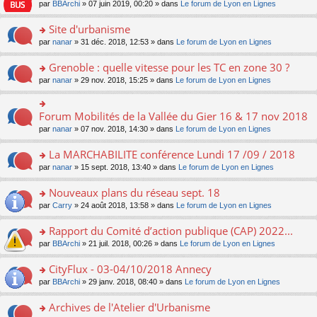
e
pl
o
par
BBArchi
» 07 juin 2019, 00:20 » dans
Le forum de Lyon en Lignes
e
g
er
n
s
u
n
nt
e
le
lu
s
s
s
Site d'urbanisme
n
m
le
a
ré
ult
o
e
pl
o
par
nanar
» 31 déc. 2018, 12:53 » dans
Le forum de Lyon en Lignes
g
c
er
n
s
u
n
e
e
le
lu
s
s
s
Grenoble : quelle vitesse pour les TC en zone 30 ?
n
nt
m
le
a
ré
ult
o
e
pl
o
par
nanar
» 29 nov. 2018, 15:25 » dans
Le forum de Lyon en Lignes
g
c
er
n
s
u
n
e
e
le
lu
s
s
s
n
nt
m
le
a
ré
ult
Forum Mobilités de la Vallée du Gier 16 & 17 nov 2018
o
o
e
pl
g
c
er
n
n
s
u
par
nanar
» 07 nov. 2018, 14:30 » dans
Le forum de Lyon en Lignes
e
e
le
lu
s
s
s
n
nt
m
le
ult
a
ré
La MARCHABILITE conférence Lundi 17 /09 / 2018
o
e
pl
er
g
c
n
s
u
o
par
nanar
» 15 sept. 2018, 13:40 » dans
Le forum de Lyon en Lignes
le
e
e
lu
s
s
n
m
n
nt
le
a
ré
s
e
Nouveaux plans du réseau sept. 18
o
pl
g
c
ult
s
n
u
o
par
Carry
» 24 août 2018, 13:58 » dans
Le forum de Lyon en Lignes
e
e
er
s
lu
s
n
n
nt
le
a
le
ré
s
Rapport du Comité d’action publique (CAP) 2022...
o
m
g
pl
c
ult
n
e
e
u
o
par
BBArchi
» 21 juil. 2018, 00:26 » dans
Le forum de Lyon en Lignes
e
er
lu
s
n
s
n
nt
le
le
s
o
ré
s
CityFlux - 03-04/10/2018 Annecy
m
pl
a
n
c
ult
e
u
o
par
BBArchi
» 29 janv. 2018, 08:40 » dans
Le forum de Lyon en Lignes
g
lu
e
er
s
s
n
e
le
nt
le
s
ré
s
Archives de l'Atelier d'Urbanisme
n
pl
m
a
c
ult
o