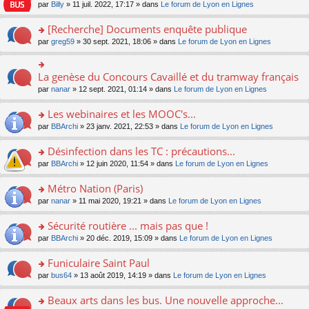
n
n
s
par
Billy
» 11 juil. 2022, 17:17 » dans
Le forum de Lyon en Lignes
e
le
c
lu
s
s
n
m
e
le
ult
a
[Recherche] Documents enquête publique
o
e
nt
pl
er
g
n
s
u
o
par
greg59
» 30 sept. 2021, 18:06 » dans
Le forum de Lyon en Lignes
le
e
lu
s
s
n
m
n
le
a
ré
s
e
o
pl
g
c
ult
s
La genèse du Concours Cavaillé et du tramway français
n
o
u
e
e
er
s
lu
n
s
par
nanar
» 12 sept. 2021, 01:14 » dans
Le forum de Lyon en Lignes
n
nt
le
a
le
s
ré
o
m
g
pl
ult
c
Les webinaires et les MOOC's...
n
e
e
u
er
e
lu
s
n
s
o
par
BBArchi
» 23 janv. 2021, 22:53 » dans
Le forum de Lyon en Lignes
le
nt
le
s
o
ré
n
m
pl
a
n
c
s
e
Désinfection dans les TC : précautions...
u
g
lu
e
ult
s
s
o
par
BBArchi
» 12 juin 2020, 11:54 » dans
Le forum de Lyon en Lignes
e
le
nt
er
s
ré
n
n
pl
le
a
c
s
Métro Nation (Paris)
o
u
m
g
e
ult
n
s
e
e
o
par
nanar
» 11 mai 2020, 19:21 » dans
Le forum de Lyon en Lignes
nt
er
lu
ré
s
n
n
le
le
c
s
o
s
Sécurité routière ... mais pas que !
m
pl
e
a
n
ult
e
u
o
par
BBArchi
» 20 déc. 2019, 15:09 » dans
Le forum de Lyon en Lignes
nt
g
lu
er
s
s
n
e
le
le
s
ré
s
Funiculaire Saint Paul
n
pl
m
a
c
ult
o
u
e
o
par
bus64
» 13 août 2019, 14:19 » dans
Le forum de Lyon en Lignes
g
e
er
n
s
s
n
e
nt
le
lu
ré
s
s
Beaux arts dans les bus. Une nouvelle approche...
n
m
le
c
a
ult
o