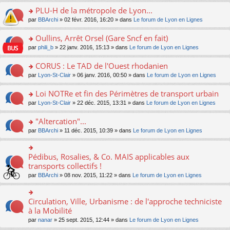
s
le
nt
g
s
s
PLU-H de la métropole de Lyon...
ré
pl
e
s
ult
c
u
n
o
par
BBArchi
» 02 févr. 2016, 16:20 » dans
Le forum de Lyon en Lignes
a
er
e
s
o
n
g
le
nt
ré
n
s
Oullins, Arrêt Orsel (Gare Sncf en fait)
e
m
c
lu
ult
n
e
o
par
phili_b
» 22 janv. 2016, 15:13 » dans
Le forum de Lyon en Lignes
e
le
er
o
s
n
nt
pl
le
n
s
s
CORUS : Le TAD de l'Ouest rhodanien
u
m
lu
a
ult
s
e
o
par
Lyon-St-Clair
» 06 janv. 2016, 00:50 » dans
Le forum de Lyon en Lignes
le
g
er
ré
s
n
pl
e
le
c
s
s
u
Loi NOTRe et fin des Périmètres de transport urbain
n
m
e
a
ult
s
o
e
o
par
Lyon-St-Clair
» 22 déc. 2015, 13:31 » dans
Le forum de Lyon en Lignes
nt
g
er
ré
n
s
n
e
le
c
lu
s
s
"Altercation"...
n
m
e
le
a
ult
o
e
nt
pl
o
par
BBArchi
» 11 déc. 2015, 10:39 » dans
Le forum de Lyon en Lignes
g
er
n
s
u
n
e
le
lu
s
s
s
n
m
le
a
ré
ult
Pédibus, Rosalies, & Co. MAIS applicables aux
o
o
e
pl
g
c
er
n
n
transports collectifs !
s
u
e
e
le
lu
s
s
s
n
par
BBArchi
» 08 nov. 2015, 11:22 » dans
Le forum de Lyon en Lignes
nt
m
le
ult
a
ré
o
e
pl
er
g
c
n
s
u
le
e
e
lu
Circulation, Ville, Urbanisme : de l'approche techniciste
s
o
s
m
n
nt
le
a
n
à la Mobilité
ré
e
o
pl
g
s
c
s
n
par
nanar
» 25 sept. 2015, 12:44 » dans
Le forum de Lyon en Lignes
u
e
ult
e
s
lu
s