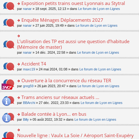
s
Exposition petits trains ouest Lyonnais au Stytral
ult
o
par
nanar
» 18 sept. 2025, 12:13 » dans
Le forum de Lyon en Lignes
er
n
le
s
Enquête Ménages Déplacements 2027
m
ult
e
o
par
nanar
» 27 juin 2025, 19:49 » dans
Le forum de Lyon en Lignes
er
s
n
le
s
s
m
a
ult
L’utilisation des TP est aussi une question d’habitude
o
e
g
er
n
(Mémoire de master)
s
e
le
s
s
n
par
nanar
» 14 déc. 2024, 22:58 » dans
Le forum de Lyon en Lignes
m
ult
a
o
e
er
g
n
Accident T4
s
le
e
lu
s
m
n
o
par
maxc19
» 24 mai 2024, 01:08 » dans
Le forum de Lyon en Lignes
le
a
e
o
n
pl
g
s
n
s
Ouverture à la concurrence du réseau TER
u
e
s
lu
ult
s
n
o
par
greg59
» 26 juin 2023, 20:47 » dans
Le forum de Lyon en Lignes
a
le
er
ré
o
n
g
pl
le
c
n
s
Trams anciens sur réseaux actuels ...
e
u
m
e
lu
ult
n
s
e
o
par
BBArchi
» 27 déc. 2022, 23:33 » dans
Le forum de Lyon en Lignes
nt
le
er
o
ré
s
n
pl
le
n
c
s
s
Balade contée à Lyon... en bus
u
m
lu
e
a
ult
s
e
o
par
Billy
» 05 août 2022, 19:32 » dans
Le forum de Lyon en Lignes
le
nt
g
er
ré
s
n
pl
e
le
c
s
s
u
n
m
e
a
ult
s
Nouvelle ligne : Vaulx La Soie / Aéroport Saint-Exupéry
o
o
e
nt
g
er
ré