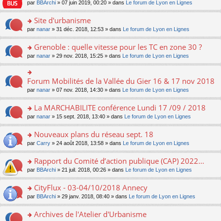
e
pl
o
par
BBArchi
» 07 juin 2019, 00:20 » dans
Le forum de Lyon en Lignes
e
g
er
n
s
u
n
nt
e
le
lu
s
s
s
Site d'urbanisme
n
m
le
a
ré
ult
o
e
pl
o
par
nanar
» 31 déc. 2018, 12:53 » dans
Le forum de Lyon en Lignes
g
c
er
n
s
u
n
e
e
le
lu
s
s
s
Grenoble : quelle vitesse pour les TC en zone 30 ?
n
nt
m
le
a
ré
ult
o
e
pl
o
par
nanar
» 29 nov. 2018, 15:25 » dans
Le forum de Lyon en Lignes
g
c
er
n
s
u
n
e
e
le
lu
s
s
s
n
nt
m
le
a
ré
ult
Forum Mobilités de la Vallée du Gier 16 & 17 nov 2018
o
o
e
pl
g
c
er
n
n
s
u
par
nanar
» 07 nov. 2018, 14:30 » dans
Le forum de Lyon en Lignes
e
e
le
lu
s
s
s
n
nt
m
le
ult
a
ré
La MARCHABILITE conférence Lundi 17 /09 / 2018
o
e
pl
er
g
c
n
s
u
o
par
nanar
» 15 sept. 2018, 13:40 » dans
Le forum de Lyon en Lignes
le
e
e
lu
s
s
n
m
n
nt
le
a
ré
s
e
Nouveaux plans du réseau sept. 18
o
pl
g
c
ult
s
n
u
o
par
Carry
» 24 août 2018, 13:58 » dans
Le forum de Lyon en Lignes
e
e
er
s
lu
s
n
n
nt
le
a
le
ré
s
Rapport du Comité d’action publique (CAP) 2022...
o
m
g
pl
c
ult
n
e
e
u
o
par
BBArchi
» 21 juil. 2018, 00:26 » dans
Le forum de Lyon en Lignes
e
er
lu
s
n
s
n
nt
le
le
s
o
ré
s
CityFlux - 03-04/10/2018 Annecy
m
pl
a
n
c
ult
e
u
o
par
BBArchi
» 29 janv. 2018, 08:40 » dans
Le forum de Lyon en Lignes
g
lu
e
er
s
s
n
e
le
nt
le
s
ré
s
Archives de l'Atelier d'Urbanisme
n
pl
m
a
c
ult
o