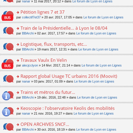
u
e
o
par
nanar
» 11 mai 2017, 20:12 » dans
Le forum de Lyon en Lignes
g
e
er
n
s
s
n
e
nt
le
lu
ré
s
s
Pétition lignes 7 et 37
n
m
le
c
a
ult
o
e
pl
o
par
collectif7et37
» 20 avr. 2017, 17:05 » dans
Le forum de Lyon en Lignes
e
g
er
n
s
u
n
nt
e
le
lu
s
s
s
Train de la Présidentielle... à Lyon le 08/04
n
m
le
a
ré
ult
o
e
pl
o
par
BBArchi
» 02 avr. 2017, 17:57 » dans
Le forum de Lyon en Lignes
g
c
er
n
s
u
n
e
e
le
lu
s
s
s
Logistique, flux, transports, etc...
n
nt
m
le
a
ré
ult
o
e
pl
o
par
BBArchi
» 19 mars 2017, 12:31 » dans
Le forum de Lyon en Lignes
g
c
er
n
s
u
n
e
e
le
lu
s
s
s
Travaux Vaulx En Velin
n
nt
m
le
a
ré
ult
o
e
pl
o
par
alecjcclyon
» 14 févr. 2017, 21:14 » dans
Le forum de Lyon en Lignes
g
c
er
n
s
u
n
e
e
le
lu
s
s
s
Rapport global Usage TC urbains 2016 (Moovit)
n
nt
m
le
a
ré
ult
o
e
pl
o
par
nanar
» 03 janv. 2017, 01:09 » dans
Le forum de Lyon en Lignes
g
c
er
n
s
u
n
e
e
le
lu
s
s
s
Trains et métros du futur...
n
nt
m
le
a
ré
ult
o
e
pl
o
par
BBArchi
» 19 déc. 2016, 22:48 » dans
Le forum de Lyon en Lignes
g
c
er
n
s
u
n
e
e
le
lu
s
s
s
Keoscopie : l'observatoire Keolis des mobilités
n
nt
m
le
a
ré
ult
o
e
pl
o
par
nanar
» 21 nov. 2016, 19:27 » dans
Le forum de Lyon en Lignes
g
c
er
n
s
u
n
e
e
le
lu
s
s
s
OPEN ARCHIVES SNCF...
n
nt
m
le
a
ré
ult
o
e
pl
o
par
BBArchi
» 30 oct. 2016, 18:19 » dans
Le forum de Lyon en Lignes
g
c
er
n