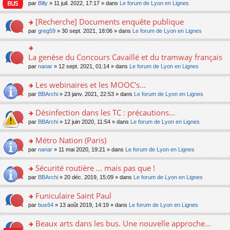
n
n
s
par
Billy
» 11 juil. 2022, 17:17 » dans
Le forum de Lyon en Lignes
e
le
c
lu
s
s
n
m
e
le
ult
a
[Recherche] Documents enquête publique
o
e
nt
pl
er
g
n
s
u
o
par
greg59
» 30 sept. 2021, 18:06 » dans
Le forum de Lyon en Lignes
le
e
lu
s
s
n
m
n
le
a
ré
s
e
o
pl
g
c
ult
s
La genèse du Concours Cavaillé et du tramway français
n
o
u
e
e
er
s
lu
n
s
par
nanar
» 12 sept. 2021, 01:14 » dans
Le forum de Lyon en Lignes
n
nt
le
a
le
s
ré
o
m
g
pl
ult
c
Les webinaires et les MOOC's...
n
e
e
u
er
e
lu
s
n
s
o
par
BBArchi
» 23 janv. 2021, 22:53 » dans
Le forum de Lyon en Lignes
le
nt
le
s
o
ré
n
m
pl
a
n
c
s
e
Désinfection dans les TC : précautions...
u
g
lu
e
ult
s
s
o
par
BBArchi
» 12 juin 2020, 11:54 » dans
Le forum de Lyon en Lignes
e
le
nt
er
s
ré
n
n
pl
le
a
c
s
Métro Nation (Paris)
o
u
m
g
e
ult
n
s
e
e
o
par
nanar
» 11 mai 2020, 19:21 » dans
Le forum de Lyon en Lignes
nt
er
lu
ré
s
n
n
le
le
c
s
o
s
Sécurité routière ... mais pas que !
m
pl
e
a
n
ult
e
u
o
par
BBArchi
» 20 déc. 2019, 15:09 » dans
Le forum de Lyon en Lignes
nt
g
lu
er
s
s
n
e
le
le
s
ré
s
Funiculaire Saint Paul
n
pl
m
a
c
ult
o
u
e
o
par
bus64
» 13 août 2019, 14:19 » dans
Le forum de Lyon en Lignes
g
e
er
n
s
s
n
e
nt
le
lu
ré
s
s
Beaux arts dans les bus. Une nouvelle approche...
n
m
le
c
a
ult
o