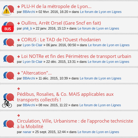
s
le
nt
g
s
s
PLU-H de la métropole de Lyon...
ré
pl
e
s
ult
c
u
n
o
par
BBArchi
» 02 févr. 2016, 16:20 » dans
Le forum de Lyon en Lignes
a
er
e
s
o
n
g
le
nt
ré
n
s
Oullins, Arrêt Orsel (Gare Sncf en fait)
e
m
c
lu
ult
n
e
o
par
phili_b
» 22 janv. 2016, 15:13 » dans
Le forum de Lyon en Lignes
e
le
er
o
s
n
nt
pl
le
n
s
s
CORUS : Le TAD de l'Ouest rhodanien
u
m
lu
a
ult
s
e
o
par
Lyon-St-Clair
» 06 janv. 2016, 00:50 » dans
Le forum de Lyon en Lignes
le
g
er
ré
s
n
pl
e
le
c
s
s
u
Loi NOTRe et fin des Périmètres de transport urbain
n
m
e
a
ult
s
o
e
o
par
Lyon-St-Clair
» 22 déc. 2015, 13:31 » dans
Le forum de Lyon en Lignes
nt
g
er
ré
n
s
n
e
le
c
lu
s
s
"Altercation"...
n
m
e
le
a
ult
o
e
nt
pl
o
par
BBArchi
» 11 déc. 2015, 10:39 » dans
Le forum de Lyon en Lignes
g
er
n
s
u
n
e
le
lu
s
s
s
n
m
le
a
ré
ult
Pédibus, Rosalies, & Co. MAIS applicables aux
o
o
e
pl
g
c
er
n
n
transports collectifs !
s
u
e
e
le
lu
s
s
s
n
par
BBArchi
» 08 nov. 2015, 11:22 » dans
Le forum de Lyon en Lignes
nt
m
le
ult
a
ré
o
e
pl
er
g
c
n
s
u
le
e
e
lu
Circulation, Ville, Urbanisme : de l'approche techniciste
s
o
s
m
n
nt
le
a
n
à la Mobilité
ré
e
o
pl
g
s
c
s
n
par
nanar
» 25 sept. 2015, 12:44 » dans
Le forum de Lyon en Lignes
u
e
ult
e
s
lu
s