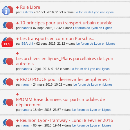
s
u
n
e
e
le
lu
s
s
s
Ru e Libre
n
nt
m
le
a
ré
ult
o
e
pl
o
par
BBArchi
» 17 oct. 2016, 21:21 » dans
Le forum de Lyon en Lignes
g
c
er
n
s
u
n
e
e
le
lu
s
s
s
10 principes pour un transport urbain durable
n
nt
m
le
a
ré
ult
o
e
pl
o
par
nanar
» 07 sept. 2016, 12:42 » dans
Le forum de Lyon en Lignes
g
c
er
n
s
u
n
e
e
le
lu
s
s
s
Les transports en commun Porsche...
n
nt
m
le
a
ré
ult
o
e
pl
o
par
BBArchi
» 02 sept. 2016, 21:12 » dans
Le forum de Lyon en Lignes
g
c
er
n
s
u
n
e
e
le
lu
s
s
s
n
nt
m
le
a
ré
ult
Les archives en lignes_Plans parcellaires de Lyon
o
o
e
pl
g
c
er
n
n
autrefois
s
u
e
e
le
lu
s
s
s
n
par
nanar
» 12 juil. 2016, 01:18 » dans
Le forum de Lyon en Lignes
nt
m
le
ult
a
ré
o
e
pl
er
g
c
n
REZO POUCE pour desservir les périphéries ?
s
u
le
e
e
lu
s
s
m
n
o
par
nanar
» 24 mars 2016, 10:02 » dans
Le forum de Lyon en Lignes
nt
le
a
ré
e
o
n
pl
g
c
s
n
s
u
e
e
s
lu
ult
EPOMM Base données sur parts modales de
o
s
n
nt
a
le
er
n
déplacement
ré
o
g
pl
le
s
c
n
par
nanar
» 18 févr. 2016, 23:57 » dans
Le forum de Lyon en Lignes
e
u
m
ult
e
lu
n
s
e
er
nt
le
o
Réunion Lyon-Tramway - Lundi 8 Février 2016
ré
s
le
pl
n
c
s
m
o
par
nanar
» 05 févr. 2016, 19:44 » dans
Le forum de Lyon en Lignes
u
lu
e
a
e
n