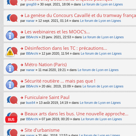
a
ré
ult
o
e
pl
o
par
greg59
» 30 sept. 2021, 18:06 » dans
Le forum de Lyon en Lignes
g
c
er
n
s
u
n
e
e
le
lu
s
s
s
La genèse du Concours Cavaillé et du tramway frança
n
nt
m
le
a
ré
ult
o
e
pl
o
par
nanar
» 12 sept. 2021, 01:14 » dans
Le forum de Lyon en Lignes
g
c
er
n
s
u
n
e
e
le
lu
s
s
s
Les webinaires et les MOOC's...
n
nt
m
le
a
ré
ult
o
e
pl
o
par
BBArchi
» 23 janv. 2021, 22:53 » dans
Le forum de Lyon en Lignes
g
c
er
n
s
u
n
e
e
le
lu
s
s
s
Désinfection dans les TC : précautions...
n
nt
m
le
a
ré
ult
o
e
pl
o
par
BBArchi
» 12 juin 2020, 11:54 » dans
Le forum de Lyon en Lignes
g
c
er
n
s
u
n
e
e
le
lu
s
s
s
Métro Nation (Paris)
n
nt
m
le
a
ré
ult
o
e
pl
o
par
nanar
» 11 mai 2020, 19:21 » dans
Le forum de Lyon en Lignes
g
c
er
n
s
u
n
e
e
le
lu
s
s
s
Sécurité routière ... mais pas que !
n
nt
m
le
a
ré
ult
o
e
pl
o
par
BBArchi
» 20 déc. 2019, 15:09 » dans
Le forum de Lyon en Lignes
g
c
er
n
s
u
n
e
e
le
lu
s
s
s
Funiculaire Saint Paul
n
nt
m
le
a
ré
ult
o
e
pl
o
par
bus64
» 13 août 2019, 14:19 » dans
Le forum de Lyon en Lignes
g
c
er
n
s
u
n
e
e
le
lu
s
s
s
Beaux arts dans les bus. Une nouvelle approche...
n
nt
m
le
a
ré
ult
o
e
pl
o
par
BBArchi
» 07 juin 2019, 00:20 » dans
Le forum de Lyon en Lignes
g
c
er
n
s
u
n
e
e
le
lu
s
s
s
Site d'urbanisme
n
nt
m
le
a
ré
ult
o
e
pl
o
par
nanar
» 31 déc. 2018, 12:53 » dans
Le forum de Lyon en Lignes