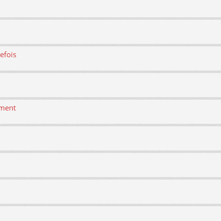
efois
ement