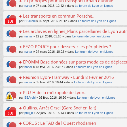
10 principes pour un transport urbain durable
nt
m
le
a
ré
ult
o
e
pl
o
par
nanar
» 07 sept. 2016, 12:42 » dans
Le forum de Lyon en Lignes
g
c
er
n
s
u
n
e
e
le
lu
s
s
s
Les transports en commun Porsche...
n
nt
m
le
a
ré
ult
o
e
pl
o
par
BBArchi
» 02 sept. 2016, 21:12 » dans
Le forum de Lyon en Lignes
g
c
er
n
s
u
n
e
e
le
lu
s
s
s
Les archives en lignes_Plans parcellaires de Lyon autr
n
nt
m
le
a
ré
ult
o
e
pl
o
par
nanar
» 12 juil. 2016, 01:18 » dans
Le forum de Lyon en Lignes
g
c
er
n
s
u
n
e
e
le
lu
s
s
s
REZO POUCE pour desservir les périphéries ?
n
nt
m
le
a
ré
ult
o
e
pl
o
par
nanar
» 24 mars 2016, 10:02 » dans
Le forum de Lyon en Lignes
g
c
er
n
s
u
n
e
e
le
lu
s
s
s
EPOMM Base données sur parts modales de déplac
n
nt
m
le
a
ré
ult
o
e
pl
o
par
nanar
» 18 févr. 2016, 23:57 » dans
Le forum de Lyon en Lignes
g
c
er
n
s
u
n
e
e
le
lu
s
s
s
Réunion Lyon-Tramway - Lundi 8 Février 2016
n
nt
m
le
a
ré
ult
o
e
pl
o
par
nanar
» 05 févr. 2016, 19:44 » dans
Le forum de Lyon en Lignes
g
c
er
n
s
u
n
e
e
le
lu
s
s
s
PLU-H de la métropole de Lyon...
n
nt
m
le
a
ré
ult
o
e
pl
o
par
BBArchi
» 02 févr. 2016, 16:20 » dans
Le forum de Lyon en Lignes
g
c
er
n
s
u
n
e
e
le
lu
s
s
s
Oullins, Arrêt Orsel (Gare Sncf en fait)
n
nt
m
le
a
ré
ult
o
e
pl
o
par
phili_b
» 22 janv. 2016, 15:13 » dans
Le forum de Lyon en Lignes
g
c
er
n
s
u
n
e
e
le
lu
s
s
s
CORUS : Le TAD de l'Ouest rhodanien
n
nt
m
le
a
ré
ult
o