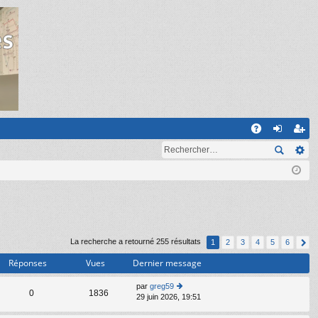
R
A
on
ns
Q
ne
cri
xi
pti
on
on
La recherche a retourné 255 résultats
1
2
3
4
5
6
Réponses
Vues
Dernier message
par
greg59
C
0
1836
29 juin 2026, 19:51
o
n