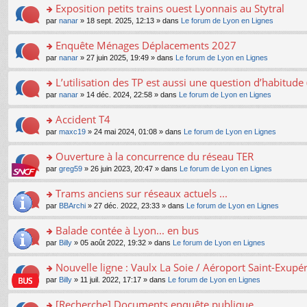
s
Exposition petits trains ouest Lyonnais au Stytral
ult
o
par
nanar
» 18 sept. 2025, 12:13 » dans
Le forum de Lyon en Lignes
er
n
le
s
Enquête Ménages Déplacements 2027
m
ult
e
o
par
nanar
» 27 juin 2025, 19:49 » dans
Le forum de Lyon en Lignes
er
s
n
le
s
s
L’utilisation des TP est aussi une question d’habitud
m
a
ult
e
o
par
nanar
» 14 déc. 2024, 22:58 » dans
Le forum de Lyon en Lignes
g
er
s
n
e
le
s
s
Accident T4
n
m
a
ult
o
e
o
par
maxc19
» 24 mai 2024, 01:08 » dans
Le forum de Lyon en Lignes
g
er
n
s
n
e
le
lu
s
s
Ouverture à la concurrence du réseau TER
n
m
le
a
ult
o
e
pl
o
par
greg59
» 26 juin 2023, 20:47 » dans
Le forum de Lyon en Lignes
g
er
n
s
u
n
e
le
lu
s
s
s
Trams anciens sur réseaux actuels ...
n
m
le
a
ré
ult
o
e
pl
o
par
BBArchi
» 27 déc. 2022, 23:33 » dans
Le forum de Lyon en Lignes
g
c
er
n
s
u
n
e
e
le
lu
s
s
s
Balade contée à Lyon... en bus
n
nt
m
le
a
ré
ult
o
e
pl
o
par
Billy
» 05 août 2022, 19:32 » dans
Le forum de Lyon en Lignes
g
c
er
n
s
u
n
e
e
le
lu
s
s
s
Nouvelle ligne : Vaulx La Soie / Aéroport Saint-Exupé
n
nt
m
le
a
ré
ult
o
e
pl
o
par
Billy
» 11 juil. 2022, 17:17 » dans
Le forum de Lyon en Lignes
g
c
er
n
s
u
n
e
e
le
lu
s
s
s
[Recherche] Documents enquête publique
n
nt
m
le