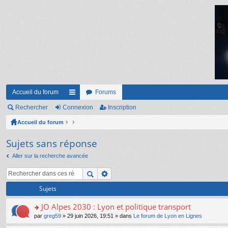
Accueil du forum
Forums
Rechercher
Connexion
ac
Inscription
Accueil du forum
co
ur
Sujets sans réponse
ci
Aller sur la recherche avancée
s
Sujets
JO Alpes 2030 : Lyon et politique transport
o
par
greg59
» 29 juin 2026, 19:51 » dans
Le forum de Lyon en Lignes
n