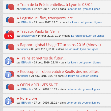
e
e
le
lu
s
s
s
Train de la Présidentielle... à Lyon le 08/04
n
nt
m
le
a
ré
ult
o
e
pl
o
par
BBArchi
» 02 avr. 2017, 17:57 » dans
Le forum de Lyon en Lignes
g
c
er
n
s
u
n
e
e
le
lu
s
s
s
Logistique, flux, transports, etc...
n
nt
m
le
a
ré
ult
o
e
pl
o
par
BBArchi
» 19 mars 2017, 12:31 » dans
Le forum de Lyon en Lignes
g
c
er
n
s
u
n
e
e
le
lu
s
s
s
Travaux Vaulx En Velin
n
nt
m
le
a
ré
ult
o
e
pl
o
par
alecjcclyon
» 14 févr. 2017, 21:14 » dans
Le forum de Lyon en Lignes
g
c
er
n
s
u
n
e
e
le
lu
s
s
s
Rapport global Usage TC urbains 2016 (Moovit)
n
nt
m
le
a
ré
ult
o
e
pl
o
par
nanar
» 03 janv. 2017, 01:09 » dans
Le forum de Lyon en Lignes
g
c
er
n
s
u
n
e
e
le
lu
s
s
s
Trains et métros du futur...
n
nt
m
le
a
ré
ult
o
e
pl
o
par
BBArchi
» 19 déc. 2016, 22:48 » dans
Le forum de Lyon en Lignes
g
c
er
n
s
u
n
e
e
le
lu
s
s
s
Keoscopie : l'observatoire Keolis des mobilités
n
nt
m
le
a
ré
ult
o
e
pl
o
par
nanar
» 21 nov. 2016, 19:27 » dans
Le forum de Lyon en Lignes
g
c
er
n
s
u
n
e
e
le
lu
s
s
s
OPEN ARCHIVES SNCF...
n
nt
m
le
a
ré
ult
o
e
pl
o
par
BBArchi
» 30 oct. 2016, 18:19 » dans
Le forum de Lyon en Lignes
g
c
er
n
s
u
n
e
e
le
lu
s
s
s
Ru e Libre
n
nt
m
le
a
ré
ult
o
e
pl
o
par
BBArchi
» 17 oct. 2016, 21:21 » dans
Le forum de Lyon en Lignes
g
c
er
n
s
u
n
e
e
le
lu
s
s
s
n