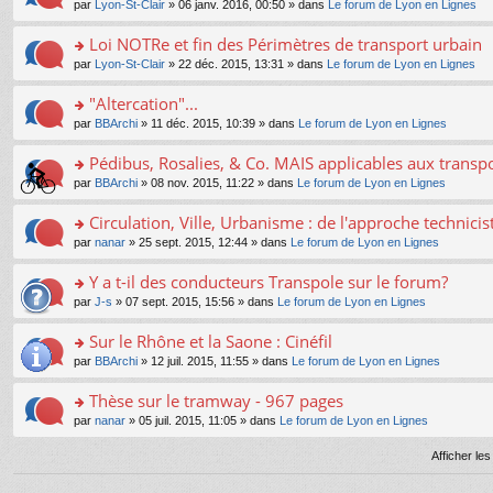
e
pl
o
par
Lyon-St-Clair
» 06 janv. 2016, 00:50 » dans
Le forum de Lyon en Lignes
g
c
er
n
s
u
n
e
e
le
lu
s
s
s
Loi NOTRe et fin des Périmètres de transport urbain
n
nt
m
le
a
ré
ult
o
e
pl
o
par
Lyon-St-Clair
» 22 déc. 2015, 13:31 » dans
Le forum de Lyon en Lignes
g
c
er
n
s
u
n
e
e
le
lu
s
s
s
"Altercation"...
n
nt
m
le
a
ré
ult
o
e
pl
o
par
BBArchi
» 11 déc. 2015, 10:39 » dans
Le forum de Lyon en Lignes
g
c
er
n
s
u
n
e
e
le
lu
s
s
s
Pédibus, Rosalies, & Co. MAIS applicables aux transpor
n
nt
m
le
a
ré
ult
o
e
pl
o
par
BBArchi
» 08 nov. 2015, 11:22 » dans
Le forum de Lyon en Lignes
g
c
er
n
s
u
n
e
e
le
lu
s
s
s
Circulation, Ville, Urbanisme : de l'approche technicis
n
nt
m
le
a
ré
ult
o
e
pl
o
par
nanar
» 25 sept. 2015, 12:44 » dans
Le forum de Lyon en Lignes
g
c
er
n
s
u
n
e
e
le
lu
s
s
s
Y a t-il des conducteurs Transpole sur le forum?
n
nt
m
le
a
ré
ult
o
e
pl
o
par
J-s
» 07 sept. 2015, 15:56 » dans
Le forum de Lyon en Lignes
g
c
er
n
s
u
n
e
e
le
lu
s
s
s
Sur le Rhône et la Saone : Cinéfil
n
nt
m
le
a
ré
ult
o
e
pl
o
par
BBArchi
» 12 juil. 2015, 11:55 » dans
Le forum de Lyon en Lignes
g
c
er
n
s
u
n
e
e
le
lu
s
s
s
Thèse sur le tramway - 967 pages
n
nt
m
le
a
ré
ult
o
e
pl
o
par
nanar
» 05 juil. 2015, 11:05 » dans
Le forum de Lyon en Lignes
g
c
er
n
s
u
n
e
e
le
lu
s
s
s
Afficher le
n
nt
m
le
a
ré
ult
o
e
pl
g
c
er
n