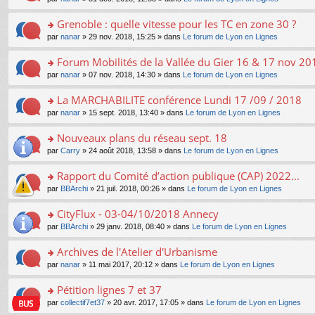
g
c
er
n
s
u
n
e
e
le
lu
s
s
s
Grenoble : quelle vitesse pour les TC en zone 30 ?
n
nt
m
le
a
ré
ult
o
e
pl
o
par
nanar
» 29 nov. 2018, 15:25 » dans
Le forum de Lyon en Lignes
g
c
er
n
s
u
n
e
e
le
lu
s
s
s
Forum Mobilités de la Vallée du Gier 16 & 17 nov 20
n
nt
m
le
a
ré
ult
o
e
pl
o
par
nanar
» 07 nov. 2018, 14:30 » dans
Le forum de Lyon en Lignes
g
c
er
n
s
u
n
e
e
le
lu
s
s
s
La MARCHABILITE conférence Lundi 17 /09 / 2018
n
nt
m
le
a
ré
ult
o
e
pl
o
par
nanar
» 15 sept. 2018, 13:40 » dans
Le forum de Lyon en Lignes
g
c
er
n
s
u
n
e
e
le
lu
s
s
s
Nouveaux plans du réseau sept. 18
n
nt
m
le
a
ré
ult
o
e
pl
o
par
Carry
» 24 août 2018, 13:58 » dans
Le forum de Lyon en Lignes
g
c
er
n
s
u
n
e
e
le
lu
s
s
s
Rapport du Comité d’action publique (CAP) 2022...
n
nt
m
le
a
ré
ult
o
e
pl
o
par
BBArchi
» 21 juil. 2018, 00:26 » dans
Le forum de Lyon en Lignes
g
c
er
n
s
u
n
e
e
le
lu
s
s
s
CityFlux - 03-04/10/2018 Annecy
n
nt
m
le
a
ré
ult
o
e
pl
o
par
BBArchi
» 29 janv. 2018, 08:40 » dans
Le forum de Lyon en Lignes
g
c
er
n
s
u
n
e
e
le
lu
s
s
s
Archives de l'Atelier d'Urbanisme
n
nt
m
le
a
ré
ult
o
e
pl
o
par
nanar
» 11 mai 2017, 20:12 » dans
Le forum de Lyon en Lignes
g
c
er
n
s
u
n
e
e
le
lu
s
s
s
Pétition lignes 7 et 37
n
nt
m
le
a
ré
ult
o
e
pl
o
par
collectif7et37
» 20 avr. 2017, 17:05 » dans
Le forum de Lyon en Lignes
g
c
er
n
s
u
n