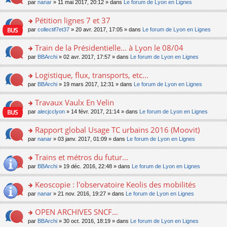
u
e
o
par
nanar
» 11 mai 2017, 20:12 » dans
Le forum de Lyon en Lignes
g
e
er
n
s
s
n
e
nt
le
lu
ré
s
s
Pétition lignes 7 et 37
n
m
le
c
a
ult
o
e
pl
o
par
collectif7et37
» 20 avr. 2017, 17:05 » dans
Le forum de Lyon en Lignes
e
g
er
n
s
u
n
nt
e
le
lu
s
s
s
Train de la Présidentielle... à Lyon le 08/04
n
m
le
a
ré
ult
o
e
pl
o
par
BBArchi
» 02 avr. 2017, 17:57 » dans
Le forum de Lyon en Lignes
g
c
er
n
s
u
n
e
e
le
lu
s
s
s
Logistique, flux, transports, etc...
n
nt
m
le
a
ré
ult
o
e
pl
o
par
BBArchi
» 19 mars 2017, 12:31 » dans
Le forum de Lyon en Lignes
g
c
er
n
s
u
n
e
e
le
lu
s
s
s
Travaux Vaulx En Velin
n
nt
m
le
a
ré
ult
o
e
pl
o
par
alecjcclyon
» 14 févr. 2017, 21:14 » dans
Le forum de Lyon en Lignes
g
c
er
n
s
u
n
e
e
le
lu
s
s
s
Rapport global Usage TC urbains 2016 (Moovit)
n
nt
m
le
a
ré
ult
o
e
pl
o
par
nanar
» 03 janv. 2017, 01:09 » dans
Le forum de Lyon en Lignes
g
c
er
n
s
u
n
e
e
le
lu
s
s
s
Trains et métros du futur...
n
nt
m
le
a
ré
ult
o
e
pl
o
par
BBArchi
» 19 déc. 2016, 22:48 » dans
Le forum de Lyon en Lignes
g
c
er
n
s
u
n
e
e
le
lu
s
s
s
Keoscopie : l'observatoire Keolis des mobilités
n
nt
m
le
a
ré
ult
o
e
pl
o
par
nanar
» 21 nov. 2016, 19:27 » dans
Le forum de Lyon en Lignes
g
c
er
n
s
u
n
e
e
le
lu
s
s
s
OPEN ARCHIVES SNCF...
n
nt
m
le
a
ré
ult
o
e
pl
o
par
BBArchi
» 30 oct. 2016, 18:19 » dans
Le forum de Lyon en Lignes
g
c
er
n