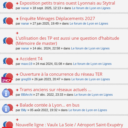
s
Exposition petits trains ouest Lyonnais au Stytral
ult
o
par
nanar
» 18 sept. 2025, 12:13 » dans
Le forum de Lyon en Lignes
er
n
le
s
Enquête Ménages Déplacements 2027
m
ult
e
o
par
nanar
» 27 juin 2025, 19:49 » dans
Le forum de Lyon en Lignes
er
s
n
le
s
s
m
a
ult
L’utilisation des TP est aussi une question d’habitude
o
e
g
er
n
(Mémoire de master)
s
e
le
s
s
n
par
nanar
» 14 déc. 2024, 22:58 » dans
Le forum de Lyon en Lignes
m
ult
a
o
e
er
g
n
Accident T4
s
le
e
lu
s
m
n
o
par
maxc19
» 24 mai 2024, 01:08 » dans
Le forum de Lyon en Lignes
le
a
e
o
n
pl
g
s
n
s
Ouverture à la concurrence du réseau TER
u
e
s
lu
ult
s
n
o
par
greg59
» 26 juin 2023, 20:47 » dans
Le forum de Lyon en Lignes
a
le
er
ré
o
n
g
pl
le
c
n
s
Trams anciens sur réseaux actuels ...
e
u
m
e
lu
ult
n
s
e
o
par
BBArchi
» 27 déc. 2022, 23:33 » dans
Le forum de Lyon en Lignes
nt
le
er
o
ré
s
n
pl
le
n
c
s
s
Balade contée à Lyon... en bus
u
m
lu
e
a
ult
s
e
o
par
Billy
» 05 août 2022, 19:32 » dans
Le forum de Lyon en Lignes
le
nt
g
er
ré
s
n
pl
e
le
c
s
s
u
n
m
e
a
ult
s
Nouvelle ligne : Vaulx La Soie / Aéroport Saint-Exupéry
o
o
e
nt
g
er
ré