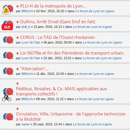
s
le
nt
g
s
s
PLU-H de la métropole de Lyon...
ré
pl
e
s
ult
c
u
n
o
par
BBArchi
» 02 févr. 2016, 16:20 » dans
Le forum de Lyon en Lignes
a
er
e
s
o
n
g
le
nt
ré
n
s
Oullins, Arrêt Orsel (Gare Sncf en fait)
e
m
c
lu
ult
n
e
o
par
phili_b
» 22 janv. 2016, 15:13 » dans
Le forum de Lyon en Lignes
e
le
er
o
s
n
nt
pl
le
n
s
s
CORUS : Le TAD de l'Ouest rhodanien
u
m
lu
a
ult
s
e
o
par
Lyon-St-Clair
» 06 janv. 2016, 00:50 » dans
Le forum de Lyon en Lignes
le
g
er
ré
s
n
pl
e
le
c
s
s
u
Loi NOTRe et fin des Périmètres de transport urbain
n
m
e
a
ult
s
o
e
o
par
Lyon-St-Clair
» 22 déc. 2015, 13:31 » dans
Le forum de Lyon en Lignes
nt
g
er
ré
n
s
n
e
le
c
lu
s
s
"Altercation"...
n
m
e
le
a
ult
o
e
nt
pl
o
par
BBArchi
» 11 déc. 2015, 10:39 » dans
Le forum de Lyon en Lignes
g
er
n
s
u
n
e
le
lu
s
s
s
n
m
le
a
ré
ult
Pédibus, Rosalies, & Co. MAIS applicables aux
o
o
e
pl
g
c
er
n
n
transports collectifs !
s
u
e
e
le
lu
s
s
s
n
par
BBArchi
» 08 nov. 2015, 11:22 » dans
Le forum de Lyon en Lignes
nt
m
le
ult
a
ré
o
e
pl
er
g
c
n
s
u
le
e
e
lu
Circulation, Ville, Urbanisme : de l'approche techniciste
s
o
s
m
n
nt
le
a
n
à la Mobilité
ré
e
o
pl
g
s
c
s
n
par
nanar
» 25 sept. 2015, 12:44 » dans
Le forum de Lyon en Lignes
u
e
ult
e
s
lu
s