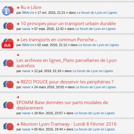
s
u
n
e
e
le
lu
s
s
s
Ru e Libre
n
nt
m
le
a
ré
ult
o
e
pl
o
par
BBArchi
» 17 oct. 2016, 21:21 » dans
Le forum de Lyon en Lignes
g
c
er
n
s
u
n
e
e
le
lu
s
s
s
10 principes pour un transport urbain durable
n
nt
m
le
a
ré
ult
o
e
pl
o
par
nanar
» 07 sept. 2016, 12:42 » dans
Le forum de Lyon en Lignes
g
c
er
n
s
u
n
e
e
le
lu
s
s
s
Les transports en commun Porsche...
n
nt
m
le
a
ré
ult
o
e
pl
o
par
BBArchi
» 02 sept. 2016, 21:12 » dans
Le forum de Lyon en Lignes
g
c
er
n
s
u
n
e
e
le
lu
s
s
s
n
nt
m
le
a
ré
ult
Les archives en lignes_Plans parcellaires de Lyon
o
o
e
pl
g
c
er
n
n
autrefois
s
u
e
e
le
lu
s
s
s
n
par
nanar
» 12 juil. 2016, 01:18 » dans
Le forum de Lyon en Lignes
nt
m
le
ult
a
ré
o
e
pl
er
g
c
n
REZO POUCE pour desservir les périphéries ?
s
u
le
e
e
lu
s
s
m
n
o
par
nanar
» 24 mars 2016, 10:02 » dans
Le forum de Lyon en Lignes
nt
le
a
ré
e
o
n
pl
g
c
s
n
s
u
e
e
s
lu
ult
EPOMM Base données sur parts modales de
o
s
n
nt
a
le
er
n
déplacement
ré
o
g
pl
le
s
c
n
par
nanar
» 18 févr. 2016, 23:57 » dans
Le forum de Lyon en Lignes
e
u
m
ult
e
lu
n
s
e
er
nt
le
o
Réunion Lyon-Tramway - Lundi 8 Février 2016
ré
s
le
pl
n
c
s
m
o
par
nanar
» 05 févr. 2016, 19:44 » dans
Le forum de Lyon en Lignes
u
lu
e
a
e
n