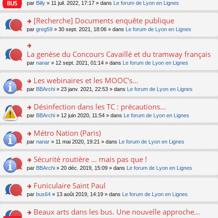
n
n
s
par
Billy
» 11 juil. 2022, 17:17 » dans
Le forum de Lyon en Lignes
e
le
c
lu
s
s
n
m
e
le
ult
a
[Recherche] Documents enquête publique
o
e
nt
pl
er
g
n
s
u
o
par
greg59
» 30 sept. 2021, 18:06 » dans
Le forum de Lyon en Lignes
le
e
lu
s
s
n
m
n
le
a
ré
s
e
o
pl
g
c
ult
s
La genèse du Concours Cavaillé et du tramway français
n
o
u
e
e
er
s
lu
n
s
par
nanar
» 12 sept. 2021, 01:14 » dans
Le forum de Lyon en Lignes
n
nt
le
a
le
s
ré
o
m
g
pl
ult
c
Les webinaires et les MOOC's...
n
e
e
u
er
e
lu
s
n
s
o
par
BBArchi
» 23 janv. 2021, 22:53 » dans
Le forum de Lyon en Lignes
le
nt
le
s
o
ré
n
m
pl
a
n
c
s
e
Désinfection dans les TC : précautions...
u
g
lu
e
ult
s
s
o
par
BBArchi
» 12 juin 2020, 11:54 » dans
Le forum de Lyon en Lignes
e
le
nt
er
s
ré
n
n
pl
le
a
c
s
Métro Nation (Paris)
o
u
m
g
e
ult
n
s
e
e
o
par
nanar
» 11 mai 2020, 19:21 » dans
Le forum de Lyon en Lignes
nt
er
lu
ré
s
n
n
le
le
c
s
o
s
Sécurité routière ... mais pas que !
m
pl
e
a
n
ult
e
u
o
par
BBArchi
» 20 déc. 2019, 15:09 » dans
Le forum de Lyon en Lignes
nt
g
lu
er
s
s
n
e
le
le
s
ré
s
Funiculaire Saint Paul
n
pl
m
a
c
ult
o
u
e
o
par
bus64
» 13 août 2019, 14:19 » dans
Le forum de Lyon en Lignes
g
e
er
n
s
s
n
e
nt
le
lu
ré
s
s
Beaux arts dans les bus. Une nouvelle approche...
n
m
le
c
a
ult
o