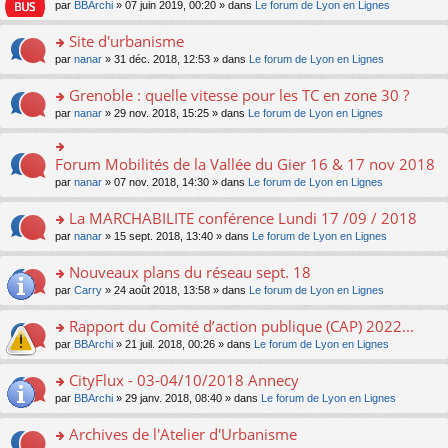
e
pl
o
par
BBArchi
» 07 juin 2019, 00:20 » dans
Le forum de Lyon en Lignes
e
g
er
n
s
u
n
nt
e
le
lu
s
s
s
Site d'urbanisme
n
m
le
a
ré
ult
o
e
pl
o
par
nanar
» 31 déc. 2018, 12:53 » dans
Le forum de Lyon en Lignes
g
c
er
n
s
u
n
e
e
le
lu
s
s
s
Grenoble : quelle vitesse pour les TC en zone 30 ?
n
nt
m
le
a
ré
ult
o
e
pl
o
par
nanar
» 29 nov. 2018, 15:25 » dans
Le forum de Lyon en Lignes
g
c
er
n
s
u
n
e
e
le
lu
s
s
s
n
nt
m
le
a
ré
ult
Forum Mobilités de la Vallée du Gier 16 & 17 nov 2018
o
o
e
pl
g
c
er
n
n
s
u
par
nanar
» 07 nov. 2018, 14:30 » dans
Le forum de Lyon en Lignes
e
e
le
lu
s
s
s
n
nt
m
le
ult
a
ré
La MARCHABILITE conférence Lundi 17 /09 / 2018
o
e
pl
er
g
c
n
s
u
o
par
nanar
» 15 sept. 2018, 13:40 » dans
Le forum de Lyon en Lignes
le
e
e
lu
s
s
n
m
n
nt
le
a
ré
s
e
Nouveaux plans du réseau sept. 18
o
pl
g
c
ult
s
n
u
o
par
Carry
» 24 août 2018, 13:58 » dans
Le forum de Lyon en Lignes
e
e
er
s
lu
s
n
n
nt
le
a
le
ré
s
Rapport du Comité d’action publique (CAP) 2022...
o
m
g
pl
c
ult
n
e
e
u
o
par
BBArchi
» 21 juil. 2018, 00:26 » dans
Le forum de Lyon en Lignes
e
er
lu
s
n
s
n
nt
le
le
s
o
ré
s
CityFlux - 03-04/10/2018 Annecy
m
pl
a
n
c
ult
e
u
o
par
BBArchi
» 29 janv. 2018, 08:40 » dans
Le forum de Lyon en Lignes
g
lu
e
er
s
s
n
e
le
nt
le
s
ré
s
Archives de l'Atelier d'Urbanisme
n
pl
m
a
c
ult
o