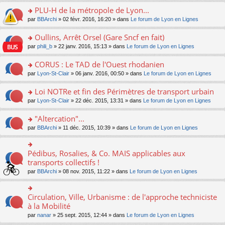
s
le
nt
g
s
s
PLU-H de la métropole de Lyon...
ré
pl
e
s
ult
c
u
n
o
par
BBArchi
» 02 févr. 2016, 16:20 » dans
Le forum de Lyon en Lignes
a
er
e
s
o
n
g
le
nt
ré
n
s
Oullins, Arrêt Orsel (Gare Sncf en fait)
e
m
c
lu
ult
n
e
o
par
phili_b
» 22 janv. 2016, 15:13 » dans
Le forum de Lyon en Lignes
e
le
er
o
s
n
nt
pl
le
n
s
s
CORUS : Le TAD de l'Ouest rhodanien
u
m
lu
a
ult
s
e
o
par
Lyon-St-Clair
» 06 janv. 2016, 00:50 » dans
Le forum de Lyon en Lignes
le
g
er
ré
s
n
pl
e
le
c
s
s
u
Loi NOTRe et fin des Périmètres de transport urbain
n
m
e
a
ult
s
o
e
o
par
Lyon-St-Clair
» 22 déc. 2015, 13:31 » dans
Le forum de Lyon en Lignes
nt
g
er
ré
n
s
n
e
le
c
lu
s
s
"Altercation"...
n
m
e
le
a
ult
o
e
nt
pl
o
par
BBArchi
» 11 déc. 2015, 10:39 » dans
Le forum de Lyon en Lignes
g
er
n
s
u
n
e
le
lu
s
s
s
n
m
le
a
ré
ult
Pédibus, Rosalies, & Co. MAIS applicables aux
o
o
e
pl
g
c
er
n
n
transports collectifs !
s
u
e
e
le
lu
s
s
s
n
par
BBArchi
» 08 nov. 2015, 11:22 » dans
Le forum de Lyon en Lignes
nt
m
le
ult
a
ré
o
e
pl
er
g
c
n
s
u
le
e
e
lu
Circulation, Ville, Urbanisme : de l'approche techniciste
s
o
s
m
n
nt
le
a
n
à la Mobilité
ré
e
o
pl
g
s
c
s
n
par
nanar
» 25 sept. 2015, 12:44 » dans
Le forum de Lyon en Lignes
u
e
ult
e
s
lu
s