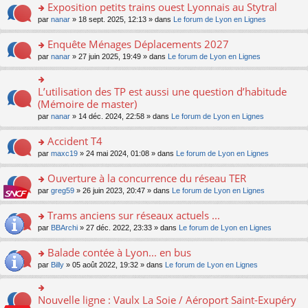
s
Exposition petits trains ouest Lyonnais au Stytral
ult
o
par
nanar
» 18 sept. 2025, 12:13 » dans
Le forum de Lyon en Lignes
er
n
le
s
Enquête Ménages Déplacements 2027
m
ult
e
o
par
nanar
» 27 juin 2025, 19:49 » dans
Le forum de Lyon en Lignes
er
s
n
le
s
s
m
a
ult
L’utilisation des TP est aussi une question d’habitude
o
e
g
er
n
(Mémoire de master)
s
e
le
s
s
n
par
nanar
» 14 déc. 2024, 22:58 » dans
Le forum de Lyon en Lignes
m
ult
a
o
e
er
g
n
Accident T4
s
le
e
lu
s
m
n
o
par
maxc19
» 24 mai 2024, 01:08 » dans
Le forum de Lyon en Lignes
le
a
e
o
n
pl
g
s
n
s
Ouverture à la concurrence du réseau TER
u
e
s
lu
ult
s
n
o
par
greg59
» 26 juin 2023, 20:47 » dans
Le forum de Lyon en Lignes
a
le
er
ré
o
n
g
pl
le
c
n
s
Trams anciens sur réseaux actuels ...
e
u
m
e
lu
ult
n
s
e
o
par
BBArchi
» 27 déc. 2022, 23:33 » dans
Le forum de Lyon en Lignes
nt
le
er
o
ré
s
n
pl
le
n
c
s
s
Balade contée à Lyon... en bus
u
m
lu
e
a
ult
s
e
o
par
Billy
» 05 août 2022, 19:32 » dans
Le forum de Lyon en Lignes
le
nt
g
er
ré
s
n
pl
e
le
c
s
s
u
n
m
e
a
ult
s
Nouvelle ligne : Vaulx La Soie / Aéroport Saint-Exupéry
o
o
e
nt
g
er
ré