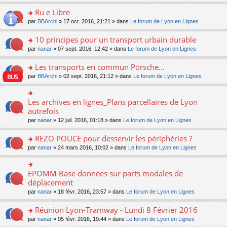
s
u
n
e
e
le
lu
s
s
s
Ru e Libre
n
nt
m
le
a
ré
ult
o
e
pl
o
par
BBArchi
» 17 oct. 2016, 21:21 » dans
Le forum de Lyon en Lignes
g
c
er
n
s
u
n
e
e
le
lu
s
s
s
10 principes pour un transport urbain durable
n
nt
m
le
a
ré
ult
o
e
pl
o
par
nanar
» 07 sept. 2016, 12:42 » dans
Le forum de Lyon en Lignes
g
c
er
n
s
u
n
e
e
le
lu
s
s
s
Les transports en commun Porsche...
n
nt
m
le
a
ré
ult
o
e
pl
o
par
BBArchi
» 02 sept. 2016, 21:12 » dans
Le forum de Lyon en Lignes
g
c
er
n
s
u
n
e
e
le
lu
s
s
s
n
nt
m
le
a
ré
ult
Les archives en lignes_Plans parcellaires de Lyon
o
o
e
pl
g
c
er
n
n
autrefois
s
u
e
e
le
lu
s
s
s
n
par
nanar
» 12 juil. 2016, 01:18 » dans
Le forum de Lyon en Lignes
nt
m
le
ult
a
ré
o
e
pl
er
g
c
n
REZO POUCE pour desservir les périphéries ?
s
u
le
e
e
lu
s
s
m
n
o
par
nanar
» 24 mars 2016, 10:02 » dans
Le forum de Lyon en Lignes
nt
le
a
ré
e
o
n
pl
g
c
s
n
s
u
e
e
s
lu
ult
EPOMM Base données sur parts modales de
o
s
n
nt
a
le
er
n
déplacement
ré
o
g
pl
le
s
c
n
par
nanar
» 18 févr. 2016, 23:57 » dans
Le forum de Lyon en Lignes
e
u
m
ult
e
lu
n
s
e
er
nt
le
o
Réunion Lyon-Tramway - Lundi 8 Février 2016
ré
s
le
pl
n
c
s
m
o
par
nanar
» 05 févr. 2016, 19:44 » dans
Le forum de Lyon en Lignes
u
lu
e
a
e
n