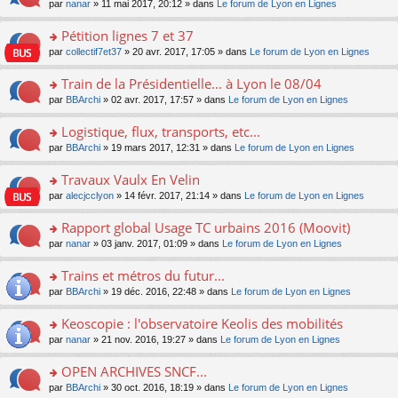
u
e
o
par
nanar
» 11 mai 2017, 20:12 » dans
Le forum de Lyon en Lignes
g
e
er
n
s
s
n
e
nt
le
lu
ré
s
s
Pétition lignes 7 et 37
n
m
le
c
a
ult
o
e
pl
o
par
collectif7et37
» 20 avr. 2017, 17:05 » dans
Le forum de Lyon en Lignes
e
g
er
n
s
u
n
nt
e
le
lu
s
s
s
Train de la Présidentielle... à Lyon le 08/04
n
m
le
a
ré
ult
o
e
pl
o
par
BBArchi
» 02 avr. 2017, 17:57 » dans
Le forum de Lyon en Lignes
g
c
er
n
s
u
n
e
e
le
lu
s
s
s
Logistique, flux, transports, etc...
n
nt
m
le
a
ré
ult
o
e
pl
o
par
BBArchi
» 19 mars 2017, 12:31 » dans
Le forum de Lyon en Lignes
g
c
er
n
s
u
n
e
e
le
lu
s
s
s
Travaux Vaulx En Velin
n
nt
m
le
a
ré
ult
o
e
pl
o
par
alecjcclyon
» 14 févr. 2017, 21:14 » dans
Le forum de Lyon en Lignes
g
c
er
n
s
u
n
e
e
le
lu
s
s
s
Rapport global Usage TC urbains 2016 (Moovit)
n
nt
m
le
a
ré
ult
o
e
pl
o
par
nanar
» 03 janv. 2017, 01:09 » dans
Le forum de Lyon en Lignes
g
c
er
n
s
u
n
e
e
le
lu
s
s
s
Trains et métros du futur...
n
nt
m
le
a
ré
ult
o
e
pl
o
par
BBArchi
» 19 déc. 2016, 22:48 » dans
Le forum de Lyon en Lignes
g
c
er
n
s
u
n
e
e
le
lu
s
s
s
Keoscopie : l'observatoire Keolis des mobilités
n
nt
m
le
a
ré
ult
o
e
pl
o
par
nanar
» 21 nov. 2016, 19:27 » dans
Le forum de Lyon en Lignes
g
c
er
n
s
u
n
e
e
le
lu
s
s
s
OPEN ARCHIVES SNCF...
n
nt
m
le
a
ré
ult
o
e
pl
o
par
BBArchi
» 30 oct. 2016, 18:19 » dans
Le forum de Lyon en Lignes
g
c
er
n