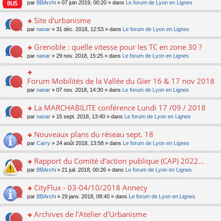
e
pl
o
par
BBArchi
» 07 juin 2019, 00:20 » dans
Le forum de Lyon en Lignes
e
g
er
n
s
u
n
nt
e
le
lu
s
s
s
Site d'urbanisme
n
m
le
a
ré
ult
o
e
pl
o
par
nanar
» 31 déc. 2018, 12:53 » dans
Le forum de Lyon en Lignes
g
c
er
n
s
u
n
e
e
le
lu
s
s
s
Grenoble : quelle vitesse pour les TC en zone 30 ?
n
nt
m
le
a
ré
ult
o
e
pl
o
par
nanar
» 29 nov. 2018, 15:25 » dans
Le forum de Lyon en Lignes
g
c
er
n
s
u
n
e
e
le
lu
s
s
s
n
nt
m
le
a
ré
ult
Forum Mobilités de la Vallée du Gier 16 & 17 nov 2018
o
o
e
pl
g
c
er
n
n
s
u
par
nanar
» 07 nov. 2018, 14:30 » dans
Le forum de Lyon en Lignes
e
e
le
lu
s
s
s
n
nt
m
le
ult
a
ré
La MARCHABILITE conférence Lundi 17 /09 / 2018
o
e
pl
er
g
c
n
s
u
o
par
nanar
» 15 sept. 2018, 13:40 » dans
Le forum de Lyon en Lignes
le
e
e
lu
s
s
n
m
n
nt
le
a
ré
s
e
Nouveaux plans du réseau sept. 18
o
pl
g
c
ult
s
n
u
o
par
Carry
» 24 août 2018, 13:58 » dans
Le forum de Lyon en Lignes
e
e
er
s
lu
s
n
n
nt
le
a
le
ré
s
Rapport du Comité d’action publique (CAP) 2022...
o
m
g
pl
c
ult
n
e
e
u
o
par
BBArchi
» 21 juil. 2018, 00:26 » dans
Le forum de Lyon en Lignes
e
er
lu
s
n
s
n
nt
le
le
s
o
ré
s
CityFlux - 03-04/10/2018 Annecy
m
pl
a
n
c
ult
e
u
o
par
BBArchi
» 29 janv. 2018, 08:40 » dans
Le forum de Lyon en Lignes
g
lu
e
er
s
s
n
e
le
nt
le
s
ré
s
Archives de l'Atelier d'Urbanisme
n
pl
m
a
c
ult
o