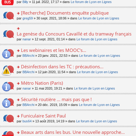
n
n
s
par
Billy
» 11 juil. 2022, 17:17 » dans
Le forum de Lyon en Lignes
e
le
c
lu
s
s
n
m
e
le
ult
a
[Recherche] Documents enquête publique
o
e
nt
pl
er
g
n
s
u
o
par
greg59
» 30 sept. 2021, 18:06 » dans
Le forum de Lyon en Lignes
le
e
lu
s
s
n
m
n
le
a
ré
s
e
o
pl
g
c
ult
s
La genèse du Concours Cavaillé et du tramway français
n
o
u
e
e
er
s
lu
n
s
par
nanar
» 12 sept. 2021, 01:14 » dans
Le forum de Lyon en Lignes
n
nt
le
a
le
s
ré
o
m
g
pl
ult
c
Les webinaires et les MOOC's...
n
e
e
u
er
e
lu
s
n
s
o
par
BBArchi
» 23 janv. 2021, 22:53 » dans
Le forum de Lyon en Lignes
le
nt
le
s
o
ré
n
m
pl
a
n
c
s
e
Désinfection dans les TC : précautions...
u
g
lu
e
ult
s
s
o
par
BBArchi
» 12 juin 2020, 11:54 » dans
Le forum de Lyon en Lignes
e
le
nt
er
s
ré
n
n
pl
le
a
c
s
Métro Nation (Paris)
o
u
m
g
e
ult
n
s
e
e
o
par
nanar
» 11 mai 2020, 19:21 » dans
Le forum de Lyon en Lignes
nt
er
lu
ré
s
n
n
le
le
c
s
o
s
Sécurité routière ... mais pas que !
m
pl
e
a
n
ult
e
u
o
par
BBArchi
» 20 déc. 2019, 15:09 » dans
Le forum de Lyon en Lignes
nt
g
lu
er
s
s
n
e
le
le
s
ré
s
Funiculaire Saint Paul
n
pl
m
a
c
ult
o
u
e
o
par
bus64
» 13 août 2019, 14:19 » dans
Le forum de Lyon en Lignes
g
e
er
n
s
s
n
e
nt
le
lu
ré
s
s
Beaux arts dans les bus. Une nouvelle approche...
n
m
le
c
a
ult
o