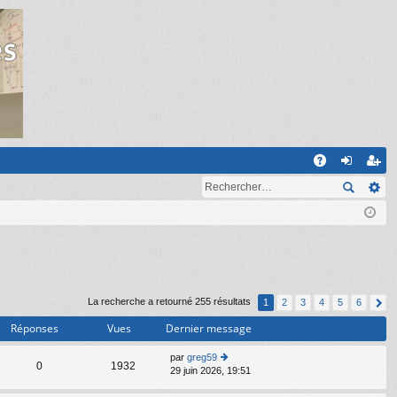
R
A
on
ns
Q
ne
cri
xi
pti
on
on
La recherche a retourné 255 résultats
1
2
3
4
5
6
Réponses
Vues
Dernier message
par
greg59
C
0
1932
29 juin 2026, 19:51
o
n