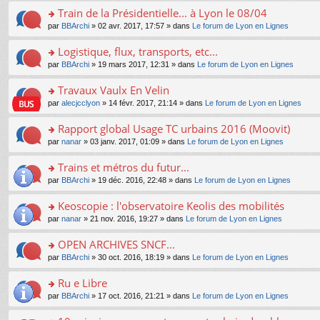
e
e
le
lu
s
s
s
Train de la Présidentielle... à Lyon le 08/04
n
nt
m
le
a
ré
ult
o
e
pl
o
par
BBArchi
» 02 avr. 2017, 17:57 » dans
Le forum de Lyon en Lignes
g
c
er
n
s
u
n
e
e
le
lu
s
s
s
Logistique, flux, transports, etc...
n
nt
m
le
a
ré
ult
o
e
pl
o
par
BBArchi
» 19 mars 2017, 12:31 » dans
Le forum de Lyon en Lignes
g
c
er
n
s
u
n
e
e
le
lu
s
s
s
Travaux Vaulx En Velin
n
nt
m
le
a
ré
ult
o
e
pl
o
par
alecjcclyon
» 14 févr. 2017, 21:14 » dans
Le forum de Lyon en Lignes
g
c
er
n
s
u
n
e
e
le
lu
s
s
s
Rapport global Usage TC urbains 2016 (Moovit)
n
nt
m
le
a
ré
ult
o
e
pl
o
par
nanar
» 03 janv. 2017, 01:09 » dans
Le forum de Lyon en Lignes
g
c
er
n
s
u
n
e
e
le
lu
s
s
s
Trains et métros du futur...
n
nt
m
le
a
ré
ult
o
e
pl
o
par
BBArchi
» 19 déc. 2016, 22:48 » dans
Le forum de Lyon en Lignes
g
c
er
n
s
u
n
e
e
le
lu
s
s
s
Keoscopie : l'observatoire Keolis des mobilités
n
nt
m
le
a
ré
ult
o
e
pl
o
par
nanar
» 21 nov. 2016, 19:27 » dans
Le forum de Lyon en Lignes
g
c
er
n
s
u
n
e
e
le
lu
s
s
s
OPEN ARCHIVES SNCF...
n
nt
m
le
a
ré
ult
o
e
pl
o
par
BBArchi
» 30 oct. 2016, 18:19 » dans
Le forum de Lyon en Lignes
g
c
er
n
s
u
n
e
e
le
lu
s
s
s
Ru e Libre
n
nt
m
le
a
ré
ult
o
e
pl
o
par
BBArchi
» 17 oct. 2016, 21:21 » dans
Le forum de Lyon en Lignes
g
c
er
n
s
u
n
e
e
le
lu
s
s
s
n