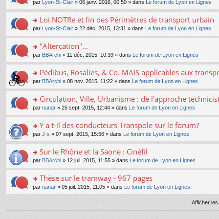
e
pl
o
par
Lyon-St-Clair
» 06 janv. 2016, 00:50 » dans
Le forum de Lyon en Lignes
g
c
er
n
s
u
n
e
e
le
lu
s
s
s
Loi NOTRe et fin des Périmètres de transport urbain
n
nt
m
le
a
ré
ult
o
e
pl
o
par
Lyon-St-Clair
» 22 déc. 2015, 13:31 » dans
Le forum de Lyon en Lignes
g
c
er
n
s
u
n
e
e
le
lu
s
s
s
"Altercation"...
n
nt
m
le
a
ré
ult
o
e
pl
o
par
BBArchi
» 11 déc. 2015, 10:39 » dans
Le forum de Lyon en Lignes
g
c
er
n
s
u
n
e
e
le
lu
s
s
s
Pédibus, Rosalies, & Co. MAIS applicables aux transpor
n
nt
m
le
a
ré
ult
o
e
pl
o
par
BBArchi
» 08 nov. 2015, 11:22 » dans
Le forum de Lyon en Lignes
g
c
er
n
s
u
n
e
e
le
lu
s
s
s
Circulation, Ville, Urbanisme : de l'approche technicis
n
nt
m
le
a
ré
ult
o
e
pl
o
par
nanar
» 25 sept. 2015, 12:44 » dans
Le forum de Lyon en Lignes
g
c
er
n
s
u
n
e
e
le
lu
s
s
s
Y a t-il des conducteurs Transpole sur le forum?
n
nt
m
le
a
ré
ult
o
e
pl
o
par
J-s
» 07 sept. 2015, 15:56 » dans
Le forum de Lyon en Lignes
g
c
er
n
s
u
n
e
e
le
lu
s
s
s
Sur le Rhône et la Saone : Cinéfil
n
nt
m
le
a
ré
ult
o
e
pl
o
par
BBArchi
» 12 juil. 2015, 11:55 » dans
Le forum de Lyon en Lignes
g
c
er
n
s
u
n
e
e
le
lu
s
s
s
Thèse sur le tramway - 967 pages
n
nt
m
le
a
ré
ult
o
e
pl
o
par
nanar
» 05 juil. 2015, 11:05 » dans
Le forum de Lyon en Lignes
g
c
er
n
s
u
n
e
e
le
lu
s
s
s
Afficher le
n
nt
m
le
a
ré
ult
o
e
pl
g
c
er
n