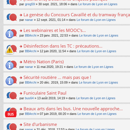
a
ré
ult
o
e
pl
o
par
greg59
» 30 sept. 2021, 18:06 » dans
Le forum de Lyon en Lignes
g
c
er
n
s
u
n
e
e
le
lu
s
s
s
La genèse du Concours Cavaillé et du tramway frança
n
nt
m
le
a
ré
ult
o
e
pl
o
par
nanar
» 12 sept. 2021, 01:14 » dans
Le forum de Lyon en Lignes
g
c
er
n
s
u
n
e
e
le
lu
s
s
s
Les webinaires et les MOOC's...
n
nt
m
le
a
ré
ult
o
e
pl
o
par
BBArchi
» 23 janv. 2021, 22:53 » dans
Le forum de Lyon en Lignes
g
c
er
n
s
u
n
e
e
le
lu
s
s
s
Désinfection dans les TC : précautions...
n
nt
m
le
a
ré
ult
o
e
pl
o
par
BBArchi
» 12 juin 2020, 11:54 » dans
Le forum de Lyon en Lignes
g
c
er
n
s
u
n
e
e
le
lu
s
s
s
Métro Nation (Paris)
n
nt
m
le
a
ré
ult
o
e
pl
o
par
nanar
» 11 mai 2020, 19:21 » dans
Le forum de Lyon en Lignes
g
c
er
n
s
u
n
e
e
le
lu
s
s
s
Sécurité routière ... mais pas que !
n
nt
m
le
a
ré
ult
o
e
pl
o
par
BBArchi
» 20 déc. 2019, 15:09 » dans
Le forum de Lyon en Lignes
g
c
er
n
s
u
n
e
e
le
lu
s
s
s
Funiculaire Saint Paul
n
nt
m
le
a
ré
ult
o
e
pl
o
par
bus64
» 13 août 2019, 14:19 » dans
Le forum de Lyon en Lignes
g
c
er
n
s
u
n
e
e
le
lu
s
s
s
Beaux arts dans les bus. Une nouvelle approche...
n
nt
m
le
a
ré
ult
o
e
pl
o
par
BBArchi
» 07 juin 2019, 00:20 » dans
Le forum de Lyon en Lignes
g
c
er
n
s
u
n
e
e
le
lu
s
s
s
Site d'urbanisme
n
nt
m
le
a
ré
ult
o
e
pl
o
par
nanar
» 31 déc. 2018, 12:53 » dans
Le forum de Lyon en Lignes