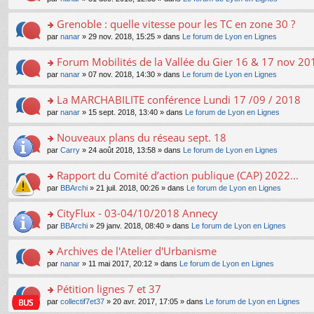
g
c
er
n
s
u
n
e
e
le
lu
s
s
s
Grenoble : quelle vitesse pour les TC en zone 30 ?
n
nt
m
le
a
ré
ult
o
e
pl
o
par
nanar
» 29 nov. 2018, 15:25 » dans
Le forum de Lyon en Lignes
g
c
er
n
s
u
n
e
e
le
lu
s
s
s
Forum Mobilités de la Vallée du Gier 16 & 17 nov 20
n
nt
m
le
a
ré
ult
o
e
pl
o
par
nanar
» 07 nov. 2018, 14:30 » dans
Le forum de Lyon en Lignes
g
c
er
n
s
u
n
e
e
le
lu
s
s
s
La MARCHABILITE conférence Lundi 17 /09 / 2018
n
nt
m
le
a
ré
ult
o
e
pl
o
par
nanar
» 15 sept. 2018, 13:40 » dans
Le forum de Lyon en Lignes
g
c
er
n
s
u
n
e
e
le
lu
s
s
s
Nouveaux plans du réseau sept. 18
n
nt
m
le
a
ré
ult
o
e
pl
o
par
Carry
» 24 août 2018, 13:58 » dans
Le forum de Lyon en Lignes
g
c
er
n
s
u
n
e
e
le
lu
s
s
s
Rapport du Comité d’action publique (CAP) 2022...
n
nt
m
le
a
ré
ult
o
e
pl
o
par
BBArchi
» 21 juil. 2018, 00:26 » dans
Le forum de Lyon en Lignes
g
c
er
n
s
u
n
e
e
le
lu
s
s
s
CityFlux - 03-04/10/2018 Annecy
n
nt
m
le
a
ré
ult
o
e
pl
o
par
BBArchi
» 29 janv. 2018, 08:40 » dans
Le forum de Lyon en Lignes
g
c
er
n
s
u
n
e
e
le
lu
s
s
s
Archives de l'Atelier d'Urbanisme
n
nt
m
le
a
ré
ult
o
e
pl
o
par
nanar
» 11 mai 2017, 20:12 » dans
Le forum de Lyon en Lignes
g
c
er
n
s
u
n
e
e
le
lu
s
s
s
Pétition lignes 7 et 37
n
nt
m
le
a
ré
ult
o
e
pl
o
par
collectif7et37
» 20 avr. 2017, 17:05 » dans
Le forum de Lyon en Lignes
g
c
er
n
s
u
n