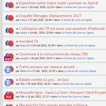
s
Exposition petits trains ouest Lyonnais au Stytral
ult
o
par
nanar
» 18 sept. 2025, 12:13 » dans
Le forum de Lyon en Lignes
er
n
le
s
Enquête Ménages Déplacements 2027
m
ult
e
o
par
nanar
» 27 juin 2025, 19:49 » dans
Le forum de Lyon en Lignes
er
s
n
le
s
s
L’utilisation des TP est aussi une question d’habitud
m
a
ult
e
o
par
nanar
» 14 déc. 2024, 22:58 » dans
Le forum de Lyon en Lignes
g
er
s
n
e
le
s
s
Accident T4
n
m
a
ult
o
e
o
par
maxc19
» 24 mai 2024, 01:08 » dans
Le forum de Lyon en Lignes
g
er
n
s
n
e
le
lu
s
s
Ouverture à la concurrence du réseau TER
n
m
le
a
ult
o
e
pl
o
par
greg59
» 26 juin 2023, 20:47 » dans
Le forum de Lyon en Lignes
g
er
n
s
u
n
e
le
lu
s
s
s
Trams anciens sur réseaux actuels ...
n
m
le
a
ré
ult
o
e
pl
o
par
BBArchi
» 27 déc. 2022, 23:33 » dans
Le forum de Lyon en Lignes
g
c
er
n
s
u
n
e
e
le
lu
s
s
s
Balade contée à Lyon... en bus
n
nt
m
le
a
ré
ult
o
e
pl
o
par
Billy
» 05 août 2022, 19:32 » dans
Le forum de Lyon en Lignes
g
c
er
n
s
u
n
e
e
le
lu
s
s
s
Nouvelle ligne : Vaulx La Soie / Aéroport Saint-Exupé
n
nt
m
le
a
ré
ult
o
e
pl
o
par
Billy
» 11 juil. 2022, 17:17 » dans
Le forum de Lyon en Lignes
g
c
er
n
s
u
n
e
e
le
lu
s
s
s
[Recherche] Documents enquête publique
n
nt
m
le