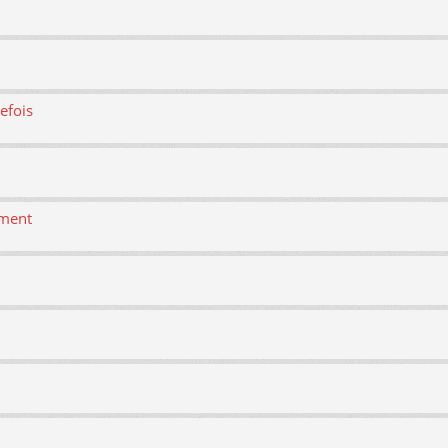
efois
ement