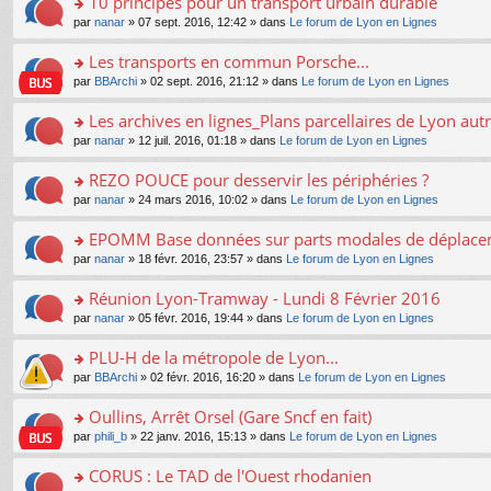
10 principes pour un transport urbain durable
nt
m
le
a
ré
ult
o
e
pl
o
par
nanar
» 07 sept. 2016, 12:42 » dans
Le forum de Lyon en Lignes
g
c
er
n
s
u
n
e
e
le
lu
s
s
s
Les transports en commun Porsche...
n
nt
m
le
a
ré
ult
o
e
pl
o
par
BBArchi
» 02 sept. 2016, 21:12 » dans
Le forum de Lyon en Lignes
g
c
er
n
s
u
n
e
e
le
lu
s
s
s
Les archives en lignes_Plans parcellaires de Lyon autr
n
nt
m
le
a
ré
ult
o
e
pl
o
par
nanar
» 12 juil. 2016, 01:18 » dans
Le forum de Lyon en Lignes
g
c
er
n
s
u
n
e
e
le
lu
s
s
s
REZO POUCE pour desservir les périphéries ?
n
nt
m
le
a
ré
ult
o
e
pl
o
par
nanar
» 24 mars 2016, 10:02 » dans
Le forum de Lyon en Lignes
g
c
er
n
s
u
n
e
e
le
lu
s
s
s
EPOMM Base données sur parts modales de déplac
n
nt
m
le
a
ré
ult
o
e
pl
o
par
nanar
» 18 févr. 2016, 23:57 » dans
Le forum de Lyon en Lignes
g
c
er
n
s
u
n
e
e
le
lu
s
s
s
Réunion Lyon-Tramway - Lundi 8 Février 2016
n
nt
m
le
a
ré
ult
o
e
pl
o
par
nanar
» 05 févr. 2016, 19:44 » dans
Le forum de Lyon en Lignes
g
c
er
n
s
u
n
e
e
le
lu
s
s
s
PLU-H de la métropole de Lyon...
n
nt
m
le
a
ré
ult
o
e
pl
o
par
BBArchi
» 02 févr. 2016, 16:20 » dans
Le forum de Lyon en Lignes
g
c
er
n
s
u
n
e
e
le
lu
s
s
s
Oullins, Arrêt Orsel (Gare Sncf en fait)
n
nt
m
le
a
ré
ult
o
e
pl
o
par
phili_b
» 22 janv. 2016, 15:13 » dans
Le forum de Lyon en Lignes
g
c
er
n
s
u
n
e
e
le
lu
s
s
s
CORUS : Le TAD de l'Ouest rhodanien
n
nt
m
le
a
ré
ult
o