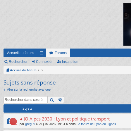
Accueil du forum
Forums
Rechercher
Connexion
ac
Inscription
Accueil du forum
co
ur
Sujets sans réponse
ci
Aller sur la recherche avancée
s
Sujets
JO Alpes 2030 : Lyon et politique transport
o
par
greg59
» 29 juin 2026, 19:51 » dans
Le forum de Lyon en Lignes
n