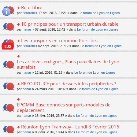
s
u
n
e
e
le
lu
s
s
s
Ru e Libre
n
nt
m
le
a
ré
ult
o
e
pl
o
par
BBArchi
» 17 oct. 2016, 21:21 » dans
Le forum de Lyon en Lignes
g
c
er
n
s
u
n
e
e
le
lu
s
s
s
10 principes pour un transport urbain durable
n
nt
m
le
a
ré
ult
o
e
pl
o
par
nanar
» 07 sept. 2016, 12:42 » dans
Le forum de Lyon en Lignes
g
c
er
n
s
u
n
e
e
le
lu
s
s
s
Les transports en commun Porsche...
n
nt
m
le
a
ré
ult
o
e
pl
o
par
BBArchi
» 02 sept. 2016, 21:12 » dans
Le forum de Lyon en Lignes
g
c
er
n
s
u
n
e
e
le
lu
s
s
s
n
nt
m
le
a
ré
ult
Les archives en lignes_Plans parcellaires de Lyon
o
o
e
pl
g
c
er
n
n
autrefois
s
u
e
e
le
lu
s
s
s
n
par
nanar
» 12 juil. 2016, 01:18 » dans
Le forum de Lyon en Lignes
nt
m
le
ult
a
ré
o
e
pl
er
g
c
n
REZO POUCE pour desservir les périphéries ?
s
u
le
e
e
lu
s
s
m
n
o
par
nanar
» 24 mars 2016, 10:02 » dans
Le forum de Lyon en Lignes
nt
le
a
ré
e
o
n
pl
g
c
s
n
s
u
e
e
s
lu
ult
EPOMM Base données sur parts modales de
o
s
n
nt
a
le
er
n
déplacement
ré
o
g
pl
le
s
c
n
par
nanar
» 18 févr. 2016, 23:57 » dans
Le forum de Lyon en Lignes
e
u
m
ult
e
lu
n
s
e
er
nt
le
o
Réunion Lyon-Tramway - Lundi 8 Février 2016
ré
s
le
pl
n
c
s
m
o
par
nanar
» 05 févr. 2016, 19:44 » dans
Le forum de Lyon en Lignes
u
lu
e
a
e
n