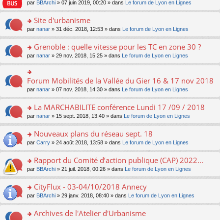
e
pl
o
par
BBArchi
» 07 juin 2019, 00:20 » dans
Le forum de Lyon en Lignes
e
g
er
n
s
u
n
nt
e
le
lu
s
s
s
Site d'urbanisme
n
m
le
a
ré
ult
o
e
pl
o
par
nanar
» 31 déc. 2018, 12:53 » dans
Le forum de Lyon en Lignes
g
c
er
n
s
u
n
e
e
le
lu
s
s
s
Grenoble : quelle vitesse pour les TC en zone 30 ?
n
nt
m
le
a
ré
ult
o
e
pl
o
par
nanar
» 29 nov. 2018, 15:25 » dans
Le forum de Lyon en Lignes
g
c
er
n
s
u
n
e
e
le
lu
s
s
s
n
nt
m
le
a
ré
ult
Forum Mobilités de la Vallée du Gier 16 & 17 nov 2018
o
o
e
pl
g
c
er
n
n
s
u
par
nanar
» 07 nov. 2018, 14:30 » dans
Le forum de Lyon en Lignes
e
e
le
lu
s
s
s
n
nt
m
le
ult
a
ré
La MARCHABILITE conférence Lundi 17 /09 / 2018
o
e
pl
er
g
c
n
s
u
o
par
nanar
» 15 sept. 2018, 13:40 » dans
Le forum de Lyon en Lignes
le
e
e
lu
s
s
n
m
n
nt
le
a
ré
s
e
Nouveaux plans du réseau sept. 18
o
pl
g
c
ult
s
n
u
o
par
Carry
» 24 août 2018, 13:58 » dans
Le forum de Lyon en Lignes
e
e
er
s
lu
s
n
n
nt
le
a
le
ré
s
Rapport du Comité d’action publique (CAP) 2022...
o
m
g
pl
c
ult
n
e
e
u
o
par
BBArchi
» 21 juil. 2018, 00:26 » dans
Le forum de Lyon en Lignes
e
er
lu
s
n
s
n
nt
le
le
s
o
ré
s
CityFlux - 03-04/10/2018 Annecy
m
pl
a
n
c
ult
e
u
o
par
BBArchi
» 29 janv. 2018, 08:40 » dans
Le forum de Lyon en Lignes
g
lu
e
er
s
s
n
e
le
nt
le
s
ré
s
Archives de l'Atelier d'Urbanisme
n
pl
m
a
c
ult
o