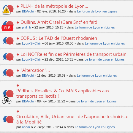
s
le
nt
g
s
s
PLU-H de la métropole de Lyon...
ré
pl
e
s
ult
c
u
n
o
par
BBArchi
» 02 févr. 2016, 16:20 » dans
Le forum de Lyon en Lignes
a
er
e
s
o
n
g
le
nt
ré
n
s
Oullins, Arrêt Orsel (Gare Sncf en fait)
e
m
c
lu
ult
n
e
o
par
phili_b
» 22 janv. 2016, 15:13 » dans
Le forum de Lyon en Lignes
e
le
er
o
s
n
nt
pl
le
n
s
s
CORUS : Le TAD de l'Ouest rhodanien
u
m
lu
a
ult
s
e
o
par
Lyon-St-Clair
» 06 janv. 2016, 00:50 » dans
Le forum de Lyon en Lignes
le
g
er
ré
s
n
pl
e
le
c
s
s
u
Loi NOTRe et fin des Périmètres de transport urbain
n
m
e
a
ult
s
o
e
o
par
Lyon-St-Clair
» 22 déc. 2015, 13:31 » dans
Le forum de Lyon en Lignes
nt
g
er
ré
n
s
n
e
le
c
lu
s
s
"Altercation"...
n
m
e
le
a
ult
o
e
nt
pl
o
par
BBArchi
» 11 déc. 2015, 10:39 » dans
Le forum de Lyon en Lignes
g
er
n
s
u
n
e
le
lu
s
s
s
n
m
le
a
ré
ult
Pédibus, Rosalies, & Co. MAIS applicables aux
o
o
e
pl
g
c
er
n
n
transports collectifs !
s
u
e
e
le
lu
s
s
s
n
par
BBArchi
» 08 nov. 2015, 11:22 » dans
Le forum de Lyon en Lignes
nt
m
le
ult
a
ré
o
e
pl
er
g
c
n
s
u
le
e
e
lu
Circulation, Ville, Urbanisme : de l'approche techniciste
s
o
s
m
n
nt
le
a
n
à la Mobilité
ré
e
o
pl
g
s
c
s
n
par
nanar
» 25 sept. 2015, 12:44 » dans
Le forum de Lyon en Lignes
u
e
ult
e
s
lu
s