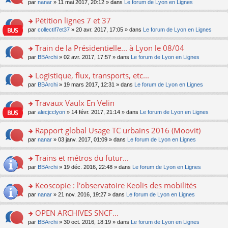
u
e
o
par
nanar
» 11 mai 2017, 20:12 » dans
Le forum de Lyon en Lignes
g
e
er
n
s
s
n
e
nt
le
lu
ré
s
s
Pétition lignes 7 et 37
n
m
le
c
a
ult
o
e
pl
o
par
collectif7et37
» 20 avr. 2017, 17:05 » dans
Le forum de Lyon en Lignes
e
g
er
n
s
u
n
nt
e
le
lu
s
s
s
Train de la Présidentielle... à Lyon le 08/04
n
m
le
a
ré
ult
o
e
pl
o
par
BBArchi
» 02 avr. 2017, 17:57 » dans
Le forum de Lyon en Lignes
g
c
er
n
s
u
n
e
e
le
lu
s
s
s
Logistique, flux, transports, etc...
n
nt
m
le
a
ré
ult
o
e
pl
o
par
BBArchi
» 19 mars 2017, 12:31 » dans
Le forum de Lyon en Lignes
g
c
er
n
s
u
n
e
e
le
lu
s
s
s
Travaux Vaulx En Velin
n
nt
m
le
a
ré
ult
o
e
pl
o
par
alecjcclyon
» 14 févr. 2017, 21:14 » dans
Le forum de Lyon en Lignes
g
c
er
n
s
u
n
e
e
le
lu
s
s
s
Rapport global Usage TC urbains 2016 (Moovit)
n
nt
m
le
a
ré
ult
o
e
pl
o
par
nanar
» 03 janv. 2017, 01:09 » dans
Le forum de Lyon en Lignes
g
c
er
n
s
u
n
e
e
le
lu
s
s
s
Trains et métros du futur...
n
nt
m
le
a
ré
ult
o
e
pl
o
par
BBArchi
» 19 déc. 2016, 22:48 » dans
Le forum de Lyon en Lignes
g
c
er
n
s
u
n
e
e
le
lu
s
s
s
Keoscopie : l'observatoire Keolis des mobilités
n
nt
m
le
a
ré
ult
o
e
pl
o
par
nanar
» 21 nov. 2016, 19:27 » dans
Le forum de Lyon en Lignes
g
c
er
n
s
u
n
e
e
le
lu
s
s
s
OPEN ARCHIVES SNCF...
n
nt
m
le
a
ré
ult
o
e
pl
o
par
BBArchi
» 30 oct. 2016, 18:19 » dans
Le forum de Lyon en Lignes
g
c
er
n