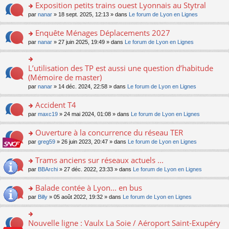
s
Exposition petits trains ouest Lyonnais au Stytral
ult
o
par
nanar
» 18 sept. 2025, 12:13 » dans
Le forum de Lyon en Lignes
er
n
le
s
Enquête Ménages Déplacements 2027
m
ult
e
o
par
nanar
» 27 juin 2025, 19:49 » dans
Le forum de Lyon en Lignes
er
s
n
le
s
s
m
a
ult
L’utilisation des TP est aussi une question d’habitude
o
e
g
er
n
(Mémoire de master)
s
e
le
s
s
n
par
nanar
» 14 déc. 2024, 22:58 » dans
Le forum de Lyon en Lignes
m
ult
a
o
e
er
g
n
Accident T4
s
le
e
lu
s
m
n
o
par
maxc19
» 24 mai 2024, 01:08 » dans
Le forum de Lyon en Lignes
le
a
e
o
n
pl
g
s
n
s
Ouverture à la concurrence du réseau TER
u
e
s
lu
ult
s
n
o
par
greg59
» 26 juin 2023, 20:47 » dans
Le forum de Lyon en Lignes
a
le
er
ré
o
n
g
pl
le
c
n
s
Trams anciens sur réseaux actuels ...
e
u
m
e
lu
ult
n
s
e
o
par
BBArchi
» 27 déc. 2022, 23:33 » dans
Le forum de Lyon en Lignes
nt
le
er
o
ré
s
n
pl
le
n
c
s
s
Balade contée à Lyon... en bus
u
m
lu
e
a
ult
s
e
o
par
Billy
» 05 août 2022, 19:32 » dans
Le forum de Lyon en Lignes
le
nt
g
er
ré
s
n
pl
e
le
c
s
s
u
n
m
e
a
ult
s
Nouvelle ligne : Vaulx La Soie / Aéroport Saint-Exupéry
o
o
e
nt
g
er
ré