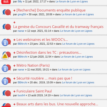
n
n
s
par
Billy
» 11 juil. 2022, 17:17 » dans
Le forum de Lyon en Lignes
e
le
c
lu
s
s
n
m
e
le
ult
a
[Recherche] Documents enquête publique
o
e
nt
pl
er
g
n
s
u
o
par
greg59
» 30 sept. 2021, 18:06 » dans
Le forum de Lyon en Lignes
le
e
lu
s
s
n
m
n
le
a
ré
s
e
o
pl
g
c
ult
s
La genèse du Concours Cavaillé et du tramway français
n
o
u
e
e
er
s
lu
n
s
par
nanar
» 12 sept. 2021, 01:14 » dans
Le forum de Lyon en Lignes
n
nt
le
a
le
s
ré
o
m
g
pl
ult
c
Les webinaires et les MOOC's...
n
e
e
u
er
e
lu
s
n
s
o
par
BBArchi
» 23 janv. 2021, 22:53 » dans
Le forum de Lyon en Lignes
le
nt
le
s
o
ré
n
m
pl
a
n
c
s
e
Désinfection dans les TC : précautions...
u
g
lu
e
ult
s
s
o
par
BBArchi
» 12 juin 2020, 11:54 » dans
Le forum de Lyon en Lignes
e
le
nt
er
s
ré
n
n
pl
le
a
c
s
Métro Nation (Paris)
o
u
m
g
e
ult
n
s
e
e
o
par
nanar
» 11 mai 2020, 19:21 » dans
Le forum de Lyon en Lignes
nt
er
lu
ré
s
n
n
le
le
c
s
o
s
Sécurité routière ... mais pas que !
m
pl
e
a
n
ult
e
u
o
par
BBArchi
» 20 déc. 2019, 15:09 » dans
Le forum de Lyon en Lignes
nt
g
lu
er
s
s
n
e
le
le
s
ré
s
Funiculaire Saint Paul
n
pl
m
a
c
ult
o
u
e
o
par
bus64
» 13 août 2019, 14:19 » dans
Le forum de Lyon en Lignes
g
e
er
n
s
s
n
e
nt
le
lu
ré
s
s
Beaux arts dans les bus. Une nouvelle approche...
n
m
le
c
a
ult
o