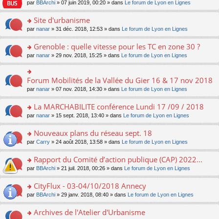
e
pl
o
par
BBArchi
» 07 juin 2019, 00:20 » dans
Le forum de Lyon en Lignes
e
g
er
n
s
u
n
nt
e
le
lu
s
s
s
Site d'urbanisme
n
m
le
a
ré
ult
o
e
pl
o
par
nanar
» 31 déc. 2018, 12:53 » dans
Le forum de Lyon en Lignes
g
c
er
n
s
u
n
e
e
le
lu
s
s
s
Grenoble : quelle vitesse pour les TC en zone 30 ?
n
nt
m
le
a
ré
ult
o
e
pl
o
par
nanar
» 29 nov. 2018, 15:25 » dans
Le forum de Lyon en Lignes
g
c
er
n
s
u
n
e
e
le
lu
s
s
s
n
nt
m
le
a
ré
ult
Forum Mobilités de la Vallée du Gier 16 & 17 nov 2018
o
o
e
pl
g
c
er
n
n
s
u
par
nanar
» 07 nov. 2018, 14:30 » dans
Le forum de Lyon en Lignes
e
e
le
lu
s
s
s
n
nt
m
le
ult
a
ré
La MARCHABILITE conférence Lundi 17 /09 / 2018
o
e
pl
er
g
c
n
s
u
o
par
nanar
» 15 sept. 2018, 13:40 » dans
Le forum de Lyon en Lignes
le
e
e
lu
s
s
n
m
n
nt
le
a
ré
s
e
Nouveaux plans du réseau sept. 18
o
pl
g
c
ult
s
n
u
o
par
Carry
» 24 août 2018, 13:58 » dans
Le forum de Lyon en Lignes
e
e
er
s
lu
s
n
n
nt
le
a
le
ré
s
Rapport du Comité d’action publique (CAP) 2022...
o
m
g
pl
c
ult
n
e
e
u
o
par
BBArchi
» 21 juil. 2018, 00:26 » dans
Le forum de Lyon en Lignes
e
er
lu
s
n
s
n
nt
le
le
s
o
ré
s
CityFlux - 03-04/10/2018 Annecy
m
pl
a
n
c
ult
e
u
o
par
BBArchi
» 29 janv. 2018, 08:40 » dans
Le forum de Lyon en Lignes
g
lu
e
er
s
s
n
e
le
nt
le
s
ré
s
Archives de l'Atelier d'Urbanisme
n
pl
m
a
c
ult
o