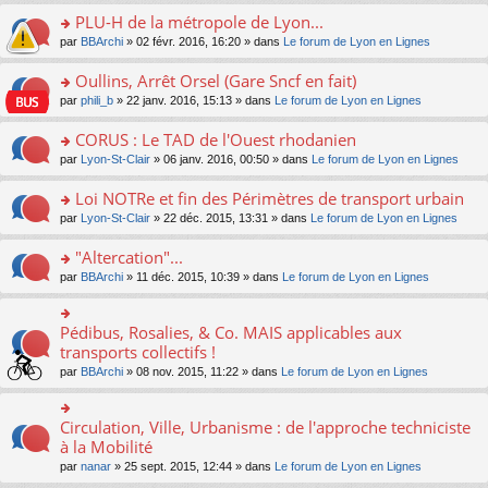
s
le
nt
g
s
s
PLU-H de la métropole de Lyon...
ré
pl
e
s
ult
c
u
n
o
par
BBArchi
» 02 févr. 2016, 16:20 » dans
Le forum de Lyon en Lignes
a
er
e
s
o
n
g
le
nt
ré
n
s
Oullins, Arrêt Orsel (Gare Sncf en fait)
e
m
c
lu
ult
n
e
o
par
phili_b
» 22 janv. 2016, 15:13 » dans
Le forum de Lyon en Lignes
e
le
er
o
s
n
nt
pl
le
n
s
s
CORUS : Le TAD de l'Ouest rhodanien
u
m
lu
a
ult
s
e
o
par
Lyon-St-Clair
» 06 janv. 2016, 00:50 » dans
Le forum de Lyon en Lignes
le
g
er
ré
s
n
pl
e
le
c
s
s
u
Loi NOTRe et fin des Périmètres de transport urbain
n
m
e
a
ult
s
o
e
o
par
Lyon-St-Clair
» 22 déc. 2015, 13:31 » dans
Le forum de Lyon en Lignes
nt
g
er
ré
n
s
n
e
le
c
lu
s
s
"Altercation"...
n
m
e
le
a
ult
o
e
nt
pl
o
par
BBArchi
» 11 déc. 2015, 10:39 » dans
Le forum de Lyon en Lignes
g
er
n
s
u
n
e
le
lu
s
s
s
n
m
le
a
ré
ult
Pédibus, Rosalies, & Co. MAIS applicables aux
o
o
e
pl
g
c
er
n
n
transports collectifs !
s
u
e
e
le
lu
s
s
s
n
par
BBArchi
» 08 nov. 2015, 11:22 » dans
Le forum de Lyon en Lignes
nt
m
le
ult
a
ré
o
e
pl
er
g
c
n
s
u
le
e
e
lu
Circulation, Ville, Urbanisme : de l'approche techniciste
s
o
s
m
n
nt
le
a
n
à la Mobilité
ré
e
o
pl
g
s
c
s
n
par
nanar
» 25 sept. 2015, 12:44 » dans
Le forum de Lyon en Lignes
u
e
ult
e
s
lu
s