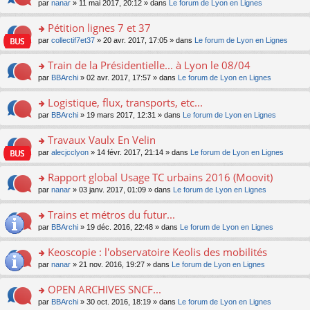
u
e
o
par
nanar
» 11 mai 2017, 20:12 » dans
Le forum de Lyon en Lignes
g
e
er
n
s
s
n
e
nt
le
lu
ré
s
s
Pétition lignes 7 et 37
n
m
le
c
a
ult
o
e
pl
o
par
collectif7et37
» 20 avr. 2017, 17:05 » dans
Le forum de Lyon en Lignes
e
g
er
n
s
u
n
nt
e
le
lu
s
s
s
Train de la Présidentielle... à Lyon le 08/04
n
m
le
a
ré
ult
o
e
pl
o
par
BBArchi
» 02 avr. 2017, 17:57 » dans
Le forum de Lyon en Lignes
g
c
er
n
s
u
n
e
e
le
lu
s
s
s
Logistique, flux, transports, etc...
n
nt
m
le
a
ré
ult
o
e
pl
o
par
BBArchi
» 19 mars 2017, 12:31 » dans
Le forum de Lyon en Lignes
g
c
er
n
s
u
n
e
e
le
lu
s
s
s
Travaux Vaulx En Velin
n
nt
m
le
a
ré
ult
o
e
pl
o
par
alecjcclyon
» 14 févr. 2017, 21:14 » dans
Le forum de Lyon en Lignes
g
c
er
n
s
u
n
e
e
le
lu
s
s
s
Rapport global Usage TC urbains 2016 (Moovit)
n
nt
m
le
a
ré
ult
o
e
pl
o
par
nanar
» 03 janv. 2017, 01:09 » dans
Le forum de Lyon en Lignes
g
c
er
n
s
u
n
e
e
le
lu
s
s
s
Trains et métros du futur...
n
nt
m
le
a
ré
ult
o
e
pl
o
par
BBArchi
» 19 déc. 2016, 22:48 » dans
Le forum de Lyon en Lignes
g
c
er
n
s
u
n
e
e
le
lu
s
s
s
Keoscopie : l'observatoire Keolis des mobilités
n
nt
m
le
a
ré
ult
o
e
pl
o
par
nanar
» 21 nov. 2016, 19:27 » dans
Le forum de Lyon en Lignes
g
c
er
n
s
u
n
e
e
le
lu
s
s
s
OPEN ARCHIVES SNCF...
n
nt
m
le
a
ré
ult
o
e
pl
o
par
BBArchi
» 30 oct. 2016, 18:19 » dans
Le forum de Lyon en Lignes
g
c
er
n