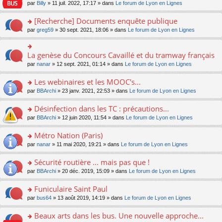
n
n
s
par
Billy
» 11 juil. 2022, 17:17 » dans
Le forum de Lyon en Lignes
e
le
c
lu
s
s
n
m
e
le
ult
a
[Recherche] Documents enquête publique
o
e
nt
pl
er
g
n
s
u
o
par
greg59
» 30 sept. 2021, 18:06 » dans
Le forum de Lyon en Lignes
le
e
lu
s
s
n
m
n
le
a
ré
s
e
o
pl
g
c
ult
s
La genèse du Concours Cavaillé et du tramway français
n
o
u
e
e
er
s
lu
n
s
par
nanar
» 12 sept. 2021, 01:14 » dans
Le forum de Lyon en Lignes
n
nt
le
a
le
s
ré
o
m
g
pl
ult
c
Les webinaires et les MOOC's...
n
e
e
u
er
e
lu
s
n
s
o
par
BBArchi
» 23 janv. 2021, 22:53 » dans
Le forum de Lyon en Lignes
le
nt
le
s
o
ré
n
m
pl
a
n
c
s
e
Désinfection dans les TC : précautions...
u
g
lu
e
ult
s
s
o
par
BBArchi
» 12 juin 2020, 11:54 » dans
Le forum de Lyon en Lignes
e
le
nt
er
s
ré
n
n
pl
le
a
c
s
Métro Nation (Paris)
o
u
m
g
e
ult
n
s
e
e
o
par
nanar
» 11 mai 2020, 19:21 » dans
Le forum de Lyon en Lignes
nt
er
lu
ré
s
n
n
le
le
c
s
o
s
Sécurité routière ... mais pas que !
m
pl
e
a
n
ult
e
u
o
par
BBArchi
» 20 déc. 2019, 15:09 » dans
Le forum de Lyon en Lignes
nt
g
lu
er
s
s
n
e
le
le
s
ré
s
Funiculaire Saint Paul
n
pl
m
a
c
ult
o
u
e
o
par
bus64
» 13 août 2019, 14:19 » dans
Le forum de Lyon en Lignes
g
e
er
n
s
s
n
e
nt
le
lu
ré
s
s
Beaux arts dans les bus. Une nouvelle approche...
n
m
le
c
a
ult
o