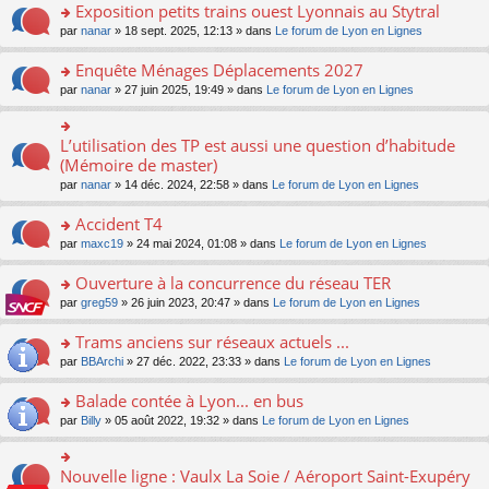
s
Exposition petits trains ouest Lyonnais au Stytral
ult
o
par
nanar
» 18 sept. 2025, 12:13 » dans
Le forum de Lyon en Lignes
er
n
le
s
Enquête Ménages Déplacements 2027
m
ult
e
o
par
nanar
» 27 juin 2025, 19:49 » dans
Le forum de Lyon en Lignes
er
s
n
le
s
s
m
a
ult
L’utilisation des TP est aussi une question d’habitude
o
e
g
er
n
(Mémoire de master)
s
e
le
s
s
n
par
nanar
» 14 déc. 2024, 22:58 » dans
Le forum de Lyon en Lignes
m
ult
a
o
e
er
g
n
Accident T4
s
le
e
lu
s
m
n
o
par
maxc19
» 24 mai 2024, 01:08 » dans
Le forum de Lyon en Lignes
le
a
e
o
n
pl
g
s
n
s
Ouverture à la concurrence du réseau TER
u
e
s
lu
ult
s
n
o
par
greg59
» 26 juin 2023, 20:47 » dans
Le forum de Lyon en Lignes
a
le
er
ré
o
n
g
pl
le
c
n
s
Trams anciens sur réseaux actuels ...
e
u
m
e
lu
ult
n
s
e
o
par
BBArchi
» 27 déc. 2022, 23:33 » dans
Le forum de Lyon en Lignes
nt
le
er
o
ré
s
n
pl
le
n
c
s
s
Balade contée à Lyon... en bus
u
m
lu
e
a
ult
s
e
o
par
Billy
» 05 août 2022, 19:32 » dans
Le forum de Lyon en Lignes
le
nt
g
er
ré
s
n
pl
e
le
c
s
s
u
n
m
e
a
ult
s
Nouvelle ligne : Vaulx La Soie / Aéroport Saint-Exupéry
o
o
e
nt
g
er
ré