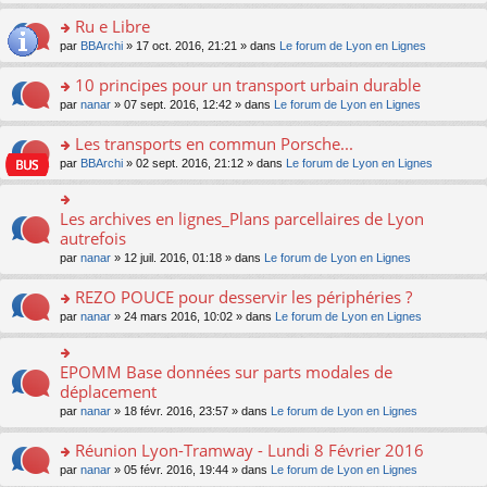
s
u
n
e
e
le
lu
s
s
s
Ru e Libre
n
nt
m
le
a
ré
ult
o
e
pl
o
par
BBArchi
» 17 oct. 2016, 21:21 » dans
Le forum de Lyon en Lignes
g
c
er
n
s
u
n
e
e
le
lu
s
s
s
10 principes pour un transport urbain durable
n
nt
m
le
a
ré
ult
o
e
pl
o
par
nanar
» 07 sept. 2016, 12:42 » dans
Le forum de Lyon en Lignes
g
c
er
n
s
u
n
e
e
le
lu
s
s
s
Les transports en commun Porsche...
n
nt
m
le
a
ré
ult
o
e
pl
o
par
BBArchi
» 02 sept. 2016, 21:12 » dans
Le forum de Lyon en Lignes
g
c
er
n
s
u
n
e
e
le
lu
s
s
s
n
nt
m
le
a
ré
ult
Les archives en lignes_Plans parcellaires de Lyon
o
o
e
pl
g
c
er
n
n
autrefois
s
u
e
e
le
lu
s
s
s
n
par
nanar
» 12 juil. 2016, 01:18 » dans
Le forum de Lyon en Lignes
nt
m
le
ult
a
ré
o
e
pl
er
g
c
n
REZO POUCE pour desservir les périphéries ?
s
u
le
e
e
lu
s
s
m
n
o
par
nanar
» 24 mars 2016, 10:02 » dans
Le forum de Lyon en Lignes
nt
le
a
ré
e
o
n
pl
g
c
s
n
s
u
e
e
s
lu
ult
EPOMM Base données sur parts modales de
o
s
n
nt
a
le
er
n
déplacement
ré
o
g
pl
le
s
c
n
par
nanar
» 18 févr. 2016, 23:57 » dans
Le forum de Lyon en Lignes
e
u
m
ult
e
lu
n
s
e
er
nt
le
o
Réunion Lyon-Tramway - Lundi 8 Février 2016
ré
s
le
pl
n
c
s
m
o
par
nanar
» 05 févr. 2016, 19:44 » dans
Le forum de Lyon en Lignes
u
lu
e
a
e
n