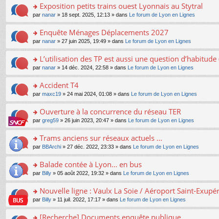
s
Exposition petits trains ouest Lyonnais au Stytral
ult
o
par
nanar
» 18 sept. 2025, 12:13 » dans
Le forum de Lyon en Lignes
er
n
le
s
Enquête Ménages Déplacements 2027
m
ult
e
o
par
nanar
» 27 juin 2025, 19:49 » dans
Le forum de Lyon en Lignes
er
s
n
le
s
s
L’utilisation des TP est aussi une question d’habitud
m
a
ult
e
o
par
nanar
» 14 déc. 2024, 22:58 » dans
Le forum de Lyon en Lignes
g
er
s
n
e
le
s
s
Accident T4
n
m
a
ult
o
e
o
par
maxc19
» 24 mai 2024, 01:08 » dans
Le forum de Lyon en Lignes
g
er
n
s
n
e
le
lu
s
s
Ouverture à la concurrence du réseau TER
n
m
le
a
ult
o
e
pl
o
par
greg59
» 26 juin 2023, 20:47 » dans
Le forum de Lyon en Lignes
g
er
n
s
u
n
e
le
lu
s
s
s
Trams anciens sur réseaux actuels ...
n
m
le
a
ré
ult
o
e
pl
o
par
BBArchi
» 27 déc. 2022, 23:33 » dans
Le forum de Lyon en Lignes
g
c
er
n
s
u
n
e
e
le
lu
s
s
s
Balade contée à Lyon... en bus
n
nt
m
le
a
ré
ult
o
e
pl
o
par
Billy
» 05 août 2022, 19:32 » dans
Le forum de Lyon en Lignes
g
c
er
n
s
u
n
e
e
le
lu
s
s
s
Nouvelle ligne : Vaulx La Soie / Aéroport Saint-Exupé
n
nt
m
le
a
ré
ult
o
e
pl
o
par
Billy
» 11 juil. 2022, 17:17 » dans
Le forum de Lyon en Lignes
g
c
er
n
s
u
n
e
e
le
lu
s
s
s
[Recherche] Documents enquête publique
n
nt
m
le