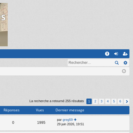
R
A
on
ns
Q
ne
cri
xi
pti
on
on
La recherche a retourné 255 résultats
1
2
3
4
5
6
Réponses
Vues
Dernier message
par
greg59
C
0
1995
29 juin 2026, 19:51
o
n