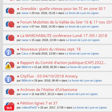
g
c
er
n
s
u
n
e
e
le
lu
s
s
s
Grenoble : quelle vitesse pour les TC en zone 30 ?
n
nt
m
le
a
ré
ult
o
e
pl
o
par
nanar
» 29 nov. 2018, 15:25 » dans
Le forum de Lyon en Lignes
g
c
er
n
s
u
n
e
e
le
lu
s
s
s
Forum Mobilités de la Vallée du Gier 16 & 17 nov 20
n
nt
m
le
a
ré
ult
o
e
pl
o
par
nanar
» 07 nov. 2018, 14:30 » dans
Le forum de Lyon en Lignes
g
c
er
n
s
u
n
e
e
le
lu
s
s
s
La MARCHABILITE conférence Lundi 17 /09 / 2018
n
nt
m
le
a
ré
ult
o
e
pl
o
par
nanar
» 15 sept. 2018, 13:40 » dans
Le forum de Lyon en Lignes
g
c
er
n
s
u
n
e
e
le
lu
s
s
s
Nouveaux plans du réseau sept. 18
n
nt
m
le
a
ré
ult
o
e
pl
o
par
Carry
» 24 août 2018, 13:58 » dans
Le forum de Lyon en Lignes
g
c
er
n
s
u
n
e
e
le
lu
s
s
s
Rapport du Comité d’action publique (CAP) 2022...
n
nt
m
le
a
ré
ult
o
e
pl
o
par
BBArchi
» 21 juil. 2018, 00:26 » dans
Le forum de Lyon en Lignes
g
c
er
n
s
u
n
e
e
le
lu
s
s
s
CityFlux - 03-04/10/2018 Annecy
n
nt
m
le
a
ré
ult
o
e
pl
o
par
BBArchi
» 29 janv. 2018, 08:40 » dans
Le forum de Lyon en Lignes
g
c
er
n
s
u
n
e
e
le
lu
s
s
s
Archives de l'Atelier d'Urbanisme
n
nt
m
le
a
ré
ult
o
e
pl
o
par
nanar
» 11 mai 2017, 20:12 » dans
Le forum de Lyon en Lignes
g
c
er
n
s
u
n
e
e
le
lu
s
s
s
Pétition lignes 7 et 37
n
nt
m
le
a
ré
ult
o
e
pl
o
par
collectif7et37
» 20 avr. 2017, 17:05 » dans
Le forum de Lyon en Lignes
g
c
er
n
s
u
n