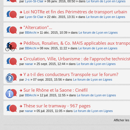
e
pl
o
par
Lyon-St-Clair
» 06 janv. 2016, 00:50 » dans
Le forum de Lyon en Lignes
g
c
er
n
s
u
n
e
e
le
lu
s
s
s
Loi NOTRe et fin des Périmètres de transport urbain
n
nt
m
le
a
ré
ult
o
e
pl
o
par
Lyon-St-Clair
» 22 déc. 2015, 13:31 » dans
Le forum de Lyon en Lignes
g
c
er
n
s
u
n
e
e
le
lu
s
s
s
"Altercation"...
n
nt
m
le
a
ré
ult
o
e
pl
o
par
BBArchi
» 11 déc. 2015, 10:39 » dans
Le forum de Lyon en Lignes
g
c
er
n
s
u
n
e
e
le
lu
s
s
s
Pédibus, Rosalies, & Co. MAIS applicables aux transpor
n
nt
m
le
a
ré
ult
o
e
pl
o
par
BBArchi
» 08 nov. 2015, 11:22 » dans
Le forum de Lyon en Lignes
g
c
er
n
s
u
n
e
e
le
lu
s
s
s
Circulation, Ville, Urbanisme : de l'approche technicis
n
nt
m
le
a
ré
ult
o
e
pl
o
par
nanar
» 25 sept. 2015, 12:44 » dans
Le forum de Lyon en Lignes
g
c
er
n
s
u
n
e
e
le
lu
s
s
s
Y a t-il des conducteurs Transpole sur le forum?
n
nt
m
le
a
ré
ult
o
e
pl
o
par
J-s
» 07 sept. 2015, 15:56 » dans
Le forum de Lyon en Lignes
g
c
er
n
s
u
n
e
e
le
lu
s
s
s
Sur le Rhône et la Saone : Cinéfil
n
nt
m
le
a
ré
ult
o
e
pl
o
par
BBArchi
» 12 juil. 2015, 11:55 » dans
Le forum de Lyon en Lignes
g
c
er
n
s
u
n
e
e
le
lu
s
s
s
Thèse sur le tramway - 967 pages
n
nt
m
le
a
ré
ult
o
e
pl
o
par
nanar
» 05 juil. 2015, 11:05 » dans
Le forum de Lyon en Lignes
g
c
er
n
s
u
n
e
e
le
lu
s
s
s
Afficher le
n
nt
m
le
a
ré
ult
o
e
pl
g
c
er
n