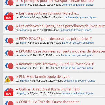
10 principes pour un transport urbain durable
nt
m
le
a
ré
ult
o
e
pl
o
par
nanar
» 07 sept. 2016, 12:42 » dans
Le forum de Lyon en Lignes
g
c
er
n
s
u
n
e
e
le
lu
s
s
s
Les transports en commun Porsche...
n
nt
m
le
a
ré
ult
o
e
pl
o
par
BBArchi
» 02 sept. 2016, 21:12 » dans
Le forum de Lyon en Lignes
g
c
er
n
s
u
n
e
e
le
lu
s
s
s
Les archives en lignes_Plans parcellaires de Lyon autr
n
nt
m
le
a
ré
ult
o
e
pl
o
par
nanar
» 12 juil. 2016, 01:18 » dans
Le forum de Lyon en Lignes
g
c
er
n
s
u
n
e
e
le
lu
s
s
s
REZO POUCE pour desservir les périphéries ?
n
nt
m
le
a
ré
ult
o
e
pl
o
par
nanar
» 24 mars 2016, 10:02 » dans
Le forum de Lyon en Lignes
g
c
er
n
s
u
n
e
e
le
lu
s
s
s
EPOMM Base données sur parts modales de déplac
n
nt
m
le
a
ré
ult
o
e
pl
o
par
nanar
» 18 févr. 2016, 23:57 » dans
Le forum de Lyon en Lignes
g
c
er
n
s
u
n
e
e
le
lu
s
s
s
Réunion Lyon-Tramway - Lundi 8 Février 2016
n
nt
m
le
a
ré
ult
o
e
pl
o
par
nanar
» 05 févr. 2016, 19:44 » dans
Le forum de Lyon en Lignes
g
c
er
n
s
u
n
e
e
le
lu
s
s
s
PLU-H de la métropole de Lyon...
n
nt
m
le
a
ré
ult
o
e
pl
o
par
BBArchi
» 02 févr. 2016, 16:20 » dans
Le forum de Lyon en Lignes
g
c
er
n
s
u
n
e
e
le
lu
s
s
s
Oullins, Arrêt Orsel (Gare Sncf en fait)
n
nt
m
le
a
ré
ult
o
e
pl
o
par
phili_b
» 22 janv. 2016, 15:13 » dans
Le forum de Lyon en Lignes
g
c
er
n
s
u
n
e
e
le
lu
s
s
s
CORUS : Le TAD de l'Ouest rhodanien
n
nt
m
le
a
ré
ult
o