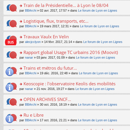
e
e
le
lu
s
s
s
Train de la Présidentielle... à Lyon le 08/04
n
nt
m
le
a
ré
ult
o
e
pl
o
par
BBArchi
» 02 avr. 2017, 17:57 » dans
Le forum de Lyon en Lignes
g
c
er
n
s
u
n
e
e
le
lu
s
s
s
Logistique, flux, transports, etc...
n
nt
m
le
a
ré
ult
o
e
pl
o
par
BBArchi
» 19 mars 2017, 12:31 » dans
Le forum de Lyon en Lignes
g
c
er
n
s
u
n
e
e
le
lu
s
s
s
Travaux Vaulx En Velin
n
nt
m
le
a
ré
ult
o
e
pl
o
par
alecjcclyon
» 14 févr. 2017, 21:14 » dans
Le forum de Lyon en Lignes
g
c
er
n
s
u
n
e
e
le
lu
s
s
s
Rapport global Usage TC urbains 2016 (Moovit)
n
nt
m
le
a
ré
ult
o
e
pl
o
par
nanar
» 03 janv. 2017, 01:09 » dans
Le forum de Lyon en Lignes
g
c
er
n
s
u
n
e
e
le
lu
s
s
s
Trains et métros du futur...
n
nt
m
le
a
ré
ult
o
e
pl
o
par
BBArchi
» 19 déc. 2016, 22:48 » dans
Le forum de Lyon en Lignes
g
c
er
n
s
u
n
e
e
le
lu
s
s
s
Keoscopie : l'observatoire Keolis des mobilités
n
nt
m
le
a
ré
ult
o
e
pl
o
par
nanar
» 21 nov. 2016, 19:27 » dans
Le forum de Lyon en Lignes
g
c
er
n
s
u
n
e
e
le
lu
s
s
s
OPEN ARCHIVES SNCF...
n
nt
m
le
a
ré
ult
o
e
pl
o
par
BBArchi
» 30 oct. 2016, 18:19 » dans
Le forum de Lyon en Lignes
g
c
er
n
s
u
n
e
e
le
lu
s
s
s
Ru e Libre
n
nt
m
le
a
ré
ult
o
e
pl
o
par
BBArchi
» 17 oct. 2016, 21:21 » dans
Le forum de Lyon en Lignes
g
c
er
n
s
u
n
e
e
le
lu
s
s
s
n