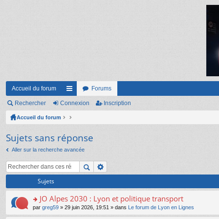
Accueil du forum
Forums
Rechercher
Connexion
ac
Inscription
Accueil du forum
co
ur
Sujets sans réponse
ci
Aller sur la recherche avancée
s
Sujets
JO Alpes 2030 : Lyon et politique transport
o
par
greg59
» 29 juin 2026, 19:51 » dans
Le forum de Lyon en Lignes
n