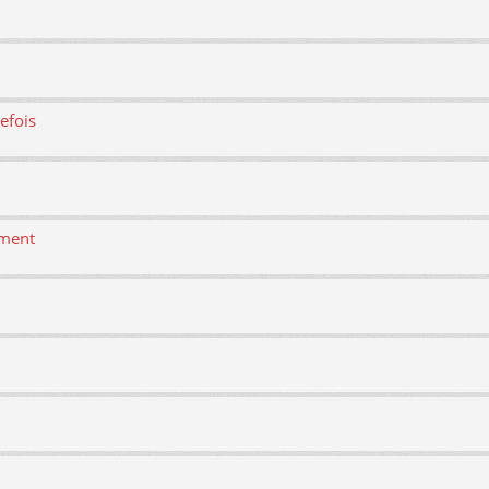
efois
ement