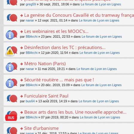
a
ré
ult
o
e
pl
o
par
greg59
» 30 sept. 2021, 18:06 » dans
Le forum de Lyon en Lignes
g
c
er
n
s
u
n
e
e
le
lu
s
s
s
La genèse du Concours Cavaillé et du tramway frança
n
nt
m
le
a
ré
ult
o
e
pl
o
par
nanar
» 12 sept. 2021, 01:14 » dans
Le forum de Lyon en Lignes
g
c
er
n
s
u
n
e
e
le
lu
s
s
s
Les webinaires et les MOOC's...
n
nt
m
le
a
ré
ult
o
e
pl
o
par
BBArchi
» 23 janv. 2021, 22:53 » dans
Le forum de Lyon en Lignes
g
c
er
n
s
u
n
e
e
le
lu
s
s
s
Désinfection dans les TC : précautions...
n
nt
m
le
a
ré
ult
o
e
pl
o
par
BBArchi
» 12 juin 2020, 11:54 » dans
Le forum de Lyon en Lignes
g
c
er
n
s
u
n
e
e
le
lu
s
s
s
Métro Nation (Paris)
n
nt
m
le
a
ré
ult
o
e
pl
o
par
nanar
» 11 mai 2020, 19:21 » dans
Le forum de Lyon en Lignes
g
c
er
n
s
u
n
e
e
le
lu
s
s
s
Sécurité routière ... mais pas que !
n
nt
m
le
a
ré
ult
o
e
pl
o
par
BBArchi
» 20 déc. 2019, 15:09 » dans
Le forum de Lyon en Lignes
g
c
er
n
s
u
n
e
e
le
lu
s
s
s
Funiculaire Saint Paul
n
nt
m
le
a
ré
ult
o
e
pl
o
par
bus64
» 13 août 2019, 14:19 » dans
Le forum de Lyon en Lignes
g
c
er
n
s
u
n
e
e
le
lu
s
s
s
Beaux arts dans les bus. Une nouvelle approche...
n
nt
m
le
a
ré
ult
o
e
pl
o
par
BBArchi
» 07 juin 2019, 00:20 » dans
Le forum de Lyon en Lignes
g
c
er
n
s
u
n
e
e
le
lu
s
s
s
Site d'urbanisme
n
nt
m
le
a
ré
ult
o
e
pl
o
par
nanar
» 31 déc. 2018, 12:53 » dans
Le forum de Lyon en Lignes