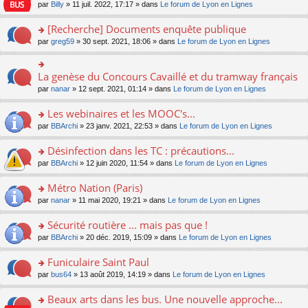
n
n
s
par
Billy
» 11 juil. 2022, 17:17 » dans
Le forum de Lyon en Lignes
e
le
c
lu
s
s
n
m
e
le
ult
a
[Recherche] Documents enquête publique
o
e
nt
pl
er
g
n
s
u
o
par
greg59
» 30 sept. 2021, 18:06 » dans
Le forum de Lyon en Lignes
le
e
lu
s
s
n
m
n
le
a
ré
s
e
o
pl
g
c
ult
s
La genèse du Concours Cavaillé et du tramway français
n
o
u
e
e
er
s
lu
n
s
par
nanar
» 12 sept. 2021, 01:14 » dans
Le forum de Lyon en Lignes
n
nt
le
a
le
s
ré
o
m
g
pl
ult
c
Les webinaires et les MOOC's...
n
e
e
u
er
e
lu
s
n
s
o
par
BBArchi
» 23 janv. 2021, 22:53 » dans
Le forum de Lyon en Lignes
le
nt
le
s
o
ré
n
m
pl
a
n
c
s
e
Désinfection dans les TC : précautions...
u
g
lu
e
ult
s
s
o
par
BBArchi
» 12 juin 2020, 11:54 » dans
Le forum de Lyon en Lignes
e
le
nt
er
s
ré
n
n
pl
le
a
c
s
Métro Nation (Paris)
o
u
m
g
e
ult
n
s
e
e
o
par
nanar
» 11 mai 2020, 19:21 » dans
Le forum de Lyon en Lignes
nt
er
lu
ré
s
n
n
le
le
c
s
o
s
Sécurité routière ... mais pas que !
m
pl
e
a
n
ult
e
u
o
par
BBArchi
» 20 déc. 2019, 15:09 » dans
Le forum de Lyon en Lignes
nt
g
lu
er
s
s
n
e
le
le
s
ré
s
Funiculaire Saint Paul
n
pl
m
a
c
ult
o
u
e
o
par
bus64
» 13 août 2019, 14:19 » dans
Le forum de Lyon en Lignes
g
e
er
n
s
s
n
e
nt
le
lu
ré
s
s
Beaux arts dans les bus. Une nouvelle approche...
n
m
le
c
a
ult
o