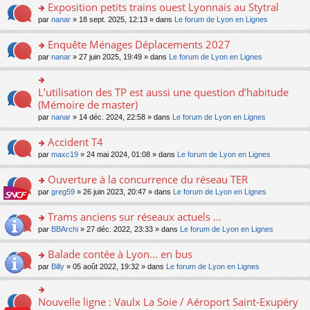
s
Exposition petits trains ouest Lyonnais au Stytral
ult
o
par
nanar
» 18 sept. 2025, 12:13 » dans
Le forum de Lyon en Lignes
er
n
le
s
Enquête Ménages Déplacements 2027
m
ult
e
o
par
nanar
» 27 juin 2025, 19:49 » dans
Le forum de Lyon en Lignes
er
s
n
le
s
s
m
a
ult
L’utilisation des TP est aussi une question d’habitude
o
e
g
er
n
(Mémoire de master)
s
e
le
s
s
n
par
nanar
» 14 déc. 2024, 22:58 » dans
Le forum de Lyon en Lignes
m
ult
a
o
e
er
g
n
Accident T4
s
le
e
lu
s
m
n
o
par
maxc19
» 24 mai 2024, 01:08 » dans
Le forum de Lyon en Lignes
le
a
e
o
n
pl
g
s
n
s
Ouverture à la concurrence du réseau TER
u
e
s
lu
ult
s
n
o
par
greg59
» 26 juin 2023, 20:47 » dans
Le forum de Lyon en Lignes
a
le
er
ré
o
n
g
pl
le
c
n
s
Trams anciens sur réseaux actuels ...
e
u
m
e
lu
ult
n
s
e
o
par
BBArchi
» 27 déc. 2022, 23:33 » dans
Le forum de Lyon en Lignes
nt
le
er
o
ré
s
n
pl
le
n
c
s
s
Balade contée à Lyon... en bus
u
m
lu
e
a
ult
s
e
o
par
Billy
» 05 août 2022, 19:32 » dans
Le forum de Lyon en Lignes
le
nt
g
er
ré
s
n
pl
e
le
c
s
s
u
n
m
e
a
ult
s
Nouvelle ligne : Vaulx La Soie / Aéroport Saint-Exupéry
o
o
e
nt
g
er
ré