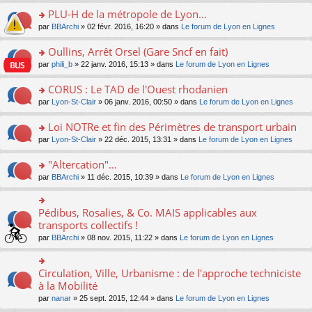
s
le
nt
g
s
s
PLU-H de la métropole de Lyon...
ré
pl
e
s
ult
c
u
n
o
par
BBArchi
» 02 févr. 2016, 16:20 » dans
Le forum de Lyon en Lignes
a
er
e
s
o
n
g
le
nt
ré
n
s
Oullins, Arrêt Orsel (Gare Sncf en fait)
e
m
c
lu
ult
n
e
o
par
phili_b
» 22 janv. 2016, 15:13 » dans
Le forum de Lyon en Lignes
e
le
er
o
s
n
nt
pl
le
n
s
s
CORUS : Le TAD de l'Ouest rhodanien
u
m
lu
a
ult
s
e
o
par
Lyon-St-Clair
» 06 janv. 2016, 00:50 » dans
Le forum de Lyon en Lignes
le
g
er
ré
s
n
pl
e
le
c
s
s
u
Loi NOTRe et fin des Périmètres de transport urbain
n
m
e
a
ult
s
o
e
o
par
Lyon-St-Clair
» 22 déc. 2015, 13:31 » dans
Le forum de Lyon en Lignes
nt
g
er
ré
n
s
n
e
le
c
lu
s
s
"Altercation"...
n
m
e
le
a
ult
o
e
nt
pl
o
par
BBArchi
» 11 déc. 2015, 10:39 » dans
Le forum de Lyon en Lignes
g
er
n
s
u
n
e
le
lu
s
s
s
n
m
le
a
ré
ult
Pédibus, Rosalies, & Co. MAIS applicables aux
o
o
e
pl
g
c
er
n
n
transports collectifs !
s
u
e
e
le
lu
s
s
s
n
par
BBArchi
» 08 nov. 2015, 11:22 » dans
Le forum de Lyon en Lignes
nt
m
le
ult
a
ré
o
e
pl
er
g
c
n
s
u
le
e
e
lu
Circulation, Ville, Urbanisme : de l'approche techniciste
s
o
s
m
n
nt
le
a
n
à la Mobilité
ré
e
o
pl
g
s
c
s
n
par
nanar
» 25 sept. 2015, 12:44 » dans
Le forum de Lyon en Lignes
u
e
ult
e
s
lu
s