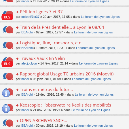
u
e
o
par
nanar
» 11 mai 2017, 20:12 » dans
Le forum de Lyon en Lignes
g
e
er
n
s
s
n
e
nt
le
lu
ré
s
s
Pétition lignes 7 et 37
n
m
le
c
a
ult
o
e
pl
o
par
collectif7et37
» 20 avr. 2017, 17:05 » dans
Le forum de Lyon en Lignes
e
g
er
n
s
u
n
nt
e
le
lu
s
s
s
Train de la Présidentielle... à Lyon le 08/04
n
m
le
a
ré
ult
o
e
pl
o
par
BBArchi
» 02 avr. 2017, 17:57 » dans
Le forum de Lyon en Lignes
g
c
er
n
s
u
n
e
e
le
lu
s
s
s
Logistique, flux, transports, etc...
n
nt
m
le
a
ré
ult
o
e
pl
o
par
BBArchi
» 19 mars 2017, 12:31 » dans
Le forum de Lyon en Lignes
g
c
er
n
s
u
n
e
e
le
lu
s
s
s
Travaux Vaulx En Velin
n
nt
m
le
a
ré
ult
o
e
pl
o
par
alecjcclyon
» 14 févr. 2017, 21:14 » dans
Le forum de Lyon en Lignes
g
c
er
n
s
u
n
e
e
le
lu
s
s
s
Rapport global Usage TC urbains 2016 (Moovit)
n
nt
m
le
a
ré
ult
o
e
pl
o
par
nanar
» 03 janv. 2017, 01:09 » dans
Le forum de Lyon en Lignes
g
c
er
n
s
u
n
e
e
le
lu
s
s
s
Trains et métros du futur...
n
nt
m
le
a
ré
ult
o
e
pl
o
par
BBArchi
» 19 déc. 2016, 22:48 » dans
Le forum de Lyon en Lignes
g
c
er
n
s
u
n
e
e
le
lu
s
s
s
Keoscopie : l'observatoire Keolis des mobilités
n
nt
m
le
a
ré
ult
o
e
pl
o
par
nanar
» 21 nov. 2016, 19:27 » dans
Le forum de Lyon en Lignes
g
c
er
n
s
u
n
e
e
le
lu
s
s
s
OPEN ARCHIVES SNCF...
n
nt
m
le
a
ré
ult
o
e
pl
o
par
BBArchi
» 30 oct. 2016, 18:19 » dans
Le forum de Lyon en Lignes
g
c
er
n