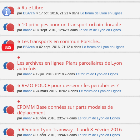
s
u
n
e
e
le
lu
s
s
s
Ru e Libre
n
nt
m
le
a
ré
ult
o
e
pl
o
par
BBArchi
» 17 oct. 2016, 21:21 » dans
Le forum de Lyon en Lignes
g
c
er
n
s
u
n
e
e
le
lu
s
s
s
10 principes pour un transport urbain durable
n
nt
m
le
a
ré
ult
o
e
pl
o
par
nanar
» 07 sept. 2016, 12:42 » dans
Le forum de Lyon en Lignes
g
c
er
n
s
u
n
e
e
le
lu
s
s
s
Les transports en commun Porsche...
n
nt
m
le
a
ré
ult
o
e
pl
o
par
BBArchi
» 02 sept. 2016, 21:12 » dans
Le forum de Lyon en Lignes
g
c
er
n
s
u
n
e
e
le
lu
s
s
s
n
nt
m
le
a
ré
ult
Les archives en lignes_Plans parcellaires de Lyon
o
o
e
pl
g
c
er
n
n
autrefois
s
u
e
e
le
lu
s
s
s
n
par
nanar
» 12 juil. 2016, 01:18 » dans
Le forum de Lyon en Lignes
nt
m
le
ult
a
ré
o
e
pl
er
g
c
n
REZO POUCE pour desservir les périphéries ?
s
u
le
e
e
lu
s
s
m
n
o
par
nanar
» 24 mars 2016, 10:02 » dans
Le forum de Lyon en Lignes
nt
le
a
ré
e
o
n
pl
g
c
s
n
s
u
e
e
s
lu
ult
EPOMM Base données sur parts modales de
o
s
n
nt
a
le
er
n
déplacement
ré
o
g
pl
le
s
c
n
par
nanar
» 18 févr. 2016, 23:57 » dans
Le forum de Lyon en Lignes
e
u
m
ult
e
lu
n
s
e
er
nt
le
o
Réunion Lyon-Tramway - Lundi 8 Février 2016
ré
s
le
pl
n
c
s
m
o
par
nanar
» 05 févr. 2016, 19:44 » dans
Le forum de Lyon en Lignes
u
lu
e
a
e
n