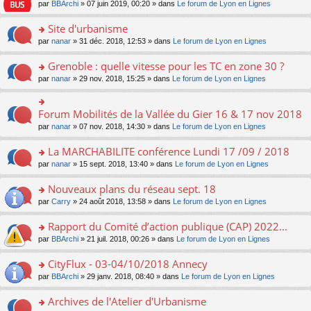
e
pl
o
par
BBArchi
» 07 juin 2019, 00:20 » dans
Le forum de Lyon en Lignes
e
g
er
n
s
u
n
nt
e
le
lu
s
s
s
Site d'urbanisme
n
m
le
a
ré
ult
o
e
pl
o
par
nanar
» 31 déc. 2018, 12:53 » dans
Le forum de Lyon en Lignes
g
c
er
n
s
u
n
e
e
le
lu
s
s
s
Grenoble : quelle vitesse pour les TC en zone 30 ?
n
nt
m
le
a
ré
ult
o
e
pl
o
par
nanar
» 29 nov. 2018, 15:25 » dans
Le forum de Lyon en Lignes
g
c
er
n
s
u
n
e
e
le
lu
s
s
s
n
nt
m
le
a
ré
ult
Forum Mobilités de la Vallée du Gier 16 & 17 nov 2018
o
o
e
pl
g
c
er
n
n
s
u
par
nanar
» 07 nov. 2018, 14:30 » dans
Le forum de Lyon en Lignes
e
e
le
lu
s
s
s
n
nt
m
le
ult
a
ré
La MARCHABILITE conférence Lundi 17 /09 / 2018
o
e
pl
er
g
c
n
s
u
o
par
nanar
» 15 sept. 2018, 13:40 » dans
Le forum de Lyon en Lignes
le
e
e
lu
s
s
n
m
n
nt
le
a
ré
s
e
Nouveaux plans du réseau sept. 18
o
pl
g
c
ult
s
n
u
o
par
Carry
» 24 août 2018, 13:58 » dans
Le forum de Lyon en Lignes
e
e
er
s
lu
s
n
n
nt
le
a
le
ré
s
Rapport du Comité d’action publique (CAP) 2022...
o
m
g
pl
c
ult
n
e
e
u
o
par
BBArchi
» 21 juil. 2018, 00:26 » dans
Le forum de Lyon en Lignes
e
er
lu
s
n
s
n
nt
le
le
s
o
ré
s
CityFlux - 03-04/10/2018 Annecy
m
pl
a
n
c
ult
e
u
o
par
BBArchi
» 29 janv. 2018, 08:40 » dans
Le forum de Lyon en Lignes
g
lu
e
er
s
s
n
e
le
nt
le
s
ré
s
Archives de l'Atelier d'Urbanisme
n
pl
m
a
c
ult
o