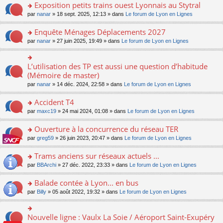
s
Exposition petits trains ouest Lyonnais au Stytral
ult
o
par
nanar
» 18 sept. 2025, 12:13 » dans
Le forum de Lyon en Lignes
er
n
le
s
Enquête Ménages Déplacements 2027
m
ult
e
o
par
nanar
» 27 juin 2025, 19:49 » dans
Le forum de Lyon en Lignes
er
s
n
le
s
s
m
a
ult
L’utilisation des TP est aussi une question d’habitude
o
e
g
er
n
(Mémoire de master)
s
e
le
s
s
n
par
nanar
» 14 déc. 2024, 22:58 » dans
Le forum de Lyon en Lignes
m
ult
a
o
e
er
g
n
Accident T4
s
le
e
lu
s
m
n
o
par
maxc19
» 24 mai 2024, 01:08 » dans
Le forum de Lyon en Lignes
le
a
e
o
n
pl
g
s
n
s
Ouverture à la concurrence du réseau TER
u
e
s
lu
ult
s
n
o
par
greg59
» 26 juin 2023, 20:47 » dans
Le forum de Lyon en Lignes
a
le
er
ré
o
n
g
pl
le
c
n
s
Trams anciens sur réseaux actuels ...
e
u
m
e
lu
ult
n
s
e
o
par
BBArchi
» 27 déc. 2022, 23:33 » dans
Le forum de Lyon en Lignes
nt
le
er
o
ré
s
n
pl
le
n
c
s
s
Balade contée à Lyon... en bus
u
m
lu
e
a
ult
s
e
o
par
Billy
» 05 août 2022, 19:32 » dans
Le forum de Lyon en Lignes
le
nt
g
er
ré
s
n
pl
e
le
c
s
s
u
n
m
e
a
ult
s
Nouvelle ligne : Vaulx La Soie / Aéroport Saint-Exupéry
o
o
e
nt
g
er
ré