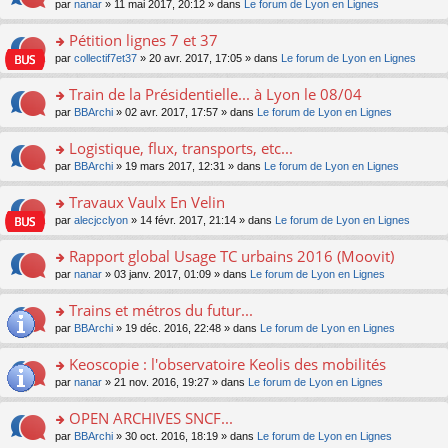
u
e
o
par
nanar
» 11 mai 2017, 20:12 » dans
Le forum de Lyon en Lignes
g
e
er
n
s
s
n
e
nt
le
lu
ré
s
s
Pétition lignes 7 et 37
n
m
le
c
a
ult
o
e
pl
o
par
collectif7et37
» 20 avr. 2017, 17:05 » dans
Le forum de Lyon en Lignes
e
g
er
n
s
u
n
nt
e
le
lu
s
s
s
Train de la Présidentielle... à Lyon le 08/04
n
m
le
a
ré
ult
o
e
pl
o
par
BBArchi
» 02 avr. 2017, 17:57 » dans
Le forum de Lyon en Lignes
g
c
er
n
s
u
n
e
e
le
lu
s
s
s
Logistique, flux, transports, etc...
n
nt
m
le
a
ré
ult
o
e
pl
o
par
BBArchi
» 19 mars 2017, 12:31 » dans
Le forum de Lyon en Lignes
g
c
er
n
s
u
n
e
e
le
lu
s
s
s
Travaux Vaulx En Velin
n
nt
m
le
a
ré
ult
o
e
pl
o
par
alecjcclyon
» 14 févr. 2017, 21:14 » dans
Le forum de Lyon en Lignes
g
c
er
n
s
u
n
e
e
le
lu
s
s
s
Rapport global Usage TC urbains 2016 (Moovit)
n
nt
m
le
a
ré
ult
o
e
pl
o
par
nanar
» 03 janv. 2017, 01:09 » dans
Le forum de Lyon en Lignes
g
c
er
n
s
u
n
e
e
le
lu
s
s
s
Trains et métros du futur...
n
nt
m
le
a
ré
ult
o
e
pl
o
par
BBArchi
» 19 déc. 2016, 22:48 » dans
Le forum de Lyon en Lignes
g
c
er
n
s
u
n
e
e
le
lu
s
s
s
Keoscopie : l'observatoire Keolis des mobilités
n
nt
m
le
a
ré
ult
o
e
pl
o
par
nanar
» 21 nov. 2016, 19:27 » dans
Le forum de Lyon en Lignes
g
c
er
n
s
u
n
e
e
le
lu
s
s
s
OPEN ARCHIVES SNCF...
n
nt
m
le
a
ré
ult
o
e
pl
o
par
BBArchi
» 30 oct. 2016, 18:19 » dans
Le forum de Lyon en Lignes
g
c
er
n