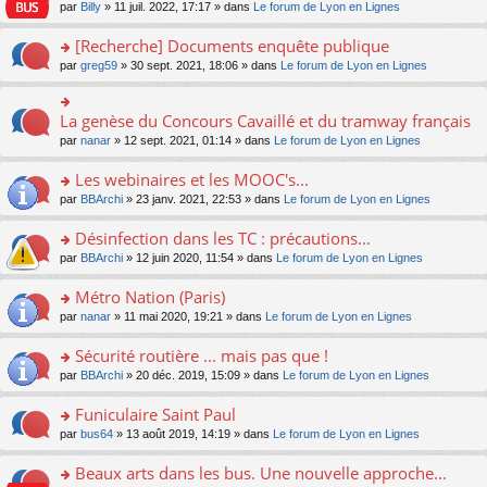
n
n
s
par
Billy
» 11 juil. 2022, 17:17 » dans
Le forum de Lyon en Lignes
e
le
c
lu
s
s
n
m
e
le
ult
a
[Recherche] Documents enquête publique
o
e
nt
pl
er
g
n
s
u
o
par
greg59
» 30 sept. 2021, 18:06 » dans
Le forum de Lyon en Lignes
le
e
lu
s
s
n
m
n
le
a
ré
s
e
o
pl
g
c
ult
s
La genèse du Concours Cavaillé et du tramway français
n
o
u
e
e
er
s
lu
n
s
par
nanar
» 12 sept. 2021, 01:14 » dans
Le forum de Lyon en Lignes
n
nt
le
a
le
s
ré
o
m
g
pl
ult
c
Les webinaires et les MOOC's...
n
e
e
u
er
e
lu
s
n
s
o
par
BBArchi
» 23 janv. 2021, 22:53 » dans
Le forum de Lyon en Lignes
le
nt
le
s
o
ré
n
m
pl
a
n
c
s
e
Désinfection dans les TC : précautions...
u
g
lu
e
ult
s
s
o
par
BBArchi
» 12 juin 2020, 11:54 » dans
Le forum de Lyon en Lignes
e
le
nt
er
s
ré
n
n
pl
le
a
c
s
Métro Nation (Paris)
o
u
m
g
e
ult
n
s
e
e
o
par
nanar
» 11 mai 2020, 19:21 » dans
Le forum de Lyon en Lignes
nt
er
lu
ré
s
n
n
le
le
c
s
o
s
Sécurité routière ... mais pas que !
m
pl
e
a
n
ult
e
u
o
par
BBArchi
» 20 déc. 2019, 15:09 » dans
Le forum de Lyon en Lignes
nt
g
lu
er
s
s
n
e
le
le
s
ré
s
Funiculaire Saint Paul
n
pl
m
a
c
ult
o
u
e
o
par
bus64
» 13 août 2019, 14:19 » dans
Le forum de Lyon en Lignes
g
e
er
n
s
s
n
e
nt
le
lu
ré
s
s
Beaux arts dans les bus. Une nouvelle approche...
n
m
le
c
a
ult
o