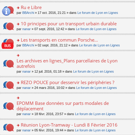
s
u
n
e
e
le
lu
s
s
s
Ru e Libre
n
nt
m
le
a
ré
ult
o
e
pl
o
par
BBArchi
» 17 oct. 2016, 21:21 » dans
Le forum de Lyon en Lignes
g
c
er
n
s
u
n
e
e
le
lu
s
s
s
10 principes pour un transport urbain durable
n
nt
m
le
a
ré
ult
o
e
pl
o
par
nanar
» 07 sept. 2016, 12:42 » dans
Le forum de Lyon en Lignes
g
c
er
n
s
u
n
e
e
le
lu
s
s
s
Les transports en commun Porsche...
n
nt
m
le
a
ré
ult
o
e
pl
o
par
BBArchi
» 02 sept. 2016, 21:12 » dans
Le forum de Lyon en Lignes
g
c
er
n
s
u
n
e
e
le
lu
s
s
s
n
nt
m
le
a
ré
ult
Les archives en lignes_Plans parcellaires de Lyon
o
o
e
pl
g
c
er
n
n
autrefois
s
u
e
e
le
lu
s
s
s
n
par
nanar
» 12 juil. 2016, 01:18 » dans
Le forum de Lyon en Lignes
nt
m
le
ult
a
ré
o
e
pl
er
g
c
n
REZO POUCE pour desservir les périphéries ?
s
u
le
e
e
lu
s
s
m
n
o
par
nanar
» 24 mars 2016, 10:02 » dans
Le forum de Lyon en Lignes
nt
le
a
ré
e
o
n
pl
g
c
s
n
s
u
e
e
s
lu
ult
EPOMM Base données sur parts modales de
o
s
n
nt
a
le
er
n
déplacement
ré
o
g
pl
le
s
c
n
par
nanar
» 18 févr. 2016, 23:57 » dans
Le forum de Lyon en Lignes
e
u
m
ult
e
lu
n
s
e
er
nt
le
o
Réunion Lyon-Tramway - Lundi 8 Février 2016
ré
s
le
pl
n
c
s
m
o
par
nanar
» 05 févr. 2016, 19:44 » dans
Le forum de Lyon en Lignes
u
lu
e
a
e
n