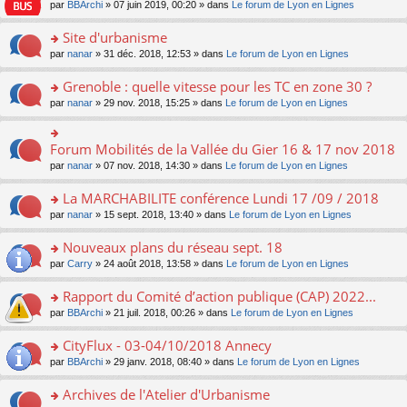
e
pl
o
par
BBArchi
» 07 juin 2019, 00:20 » dans
Le forum de Lyon en Lignes
e
g
er
n
s
u
n
nt
e
le
lu
s
s
s
Site d'urbanisme
n
m
le
a
ré
ult
o
e
pl
o
par
nanar
» 31 déc. 2018, 12:53 » dans
Le forum de Lyon en Lignes
g
c
er
n
s
u
n
e
e
le
lu
s
s
s
Grenoble : quelle vitesse pour les TC en zone 30 ?
n
nt
m
le
a
ré
ult
o
e
pl
o
par
nanar
» 29 nov. 2018, 15:25 » dans
Le forum de Lyon en Lignes
g
c
er
n
s
u
n
e
e
le
lu
s
s
s
n
nt
m
le
a
ré
ult
Forum Mobilités de la Vallée du Gier 16 & 17 nov 2018
o
o
e
pl
g
c
er
n
n
s
u
par
nanar
» 07 nov. 2018, 14:30 » dans
Le forum de Lyon en Lignes
e
e
le
lu
s
s
s
n
nt
m
le
ult
a
ré
La MARCHABILITE conférence Lundi 17 /09 / 2018
o
e
pl
er
g
c
n
s
u
o
par
nanar
» 15 sept. 2018, 13:40 » dans
Le forum de Lyon en Lignes
le
e
e
lu
s
s
n
m
n
nt
le
a
ré
s
e
Nouveaux plans du réseau sept. 18
o
pl
g
c
ult
s
n
u
o
par
Carry
» 24 août 2018, 13:58 » dans
Le forum de Lyon en Lignes
e
e
er
s
lu
s
n
n
nt
le
a
le
ré
s
Rapport du Comité d’action publique (CAP) 2022...
o
m
g
pl
c
ult
n
e
e
u
o
par
BBArchi
» 21 juil. 2018, 00:26 » dans
Le forum de Lyon en Lignes
e
er
lu
s
n
s
n
nt
le
le
s
o
ré
s
CityFlux - 03-04/10/2018 Annecy
m
pl
a
n
c
ult
e
u
o
par
BBArchi
» 29 janv. 2018, 08:40 » dans
Le forum de Lyon en Lignes
g
lu
e
er
s
s
n
e
le
nt
le
s
ré
s
Archives de l'Atelier d'Urbanisme
n
pl
m
a
c
ult
o