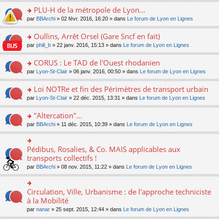
s
le
nt
g
s
s
PLU-H de la métropole de Lyon...
ré
pl
e
s
ult
c
u
n
o
par
BBArchi
» 02 févr. 2016, 16:20 » dans
Le forum de Lyon en Lignes
a
er
e
s
o
n
g
le
nt
ré
n
s
Oullins, Arrêt Orsel (Gare Sncf en fait)
e
m
c
lu
ult
n
e
o
par
phili_b
» 22 janv. 2016, 15:13 » dans
Le forum de Lyon en Lignes
e
le
er
o
s
n
nt
pl
le
n
s
s
CORUS : Le TAD de l'Ouest rhodanien
u
m
lu
a
ult
s
e
o
par
Lyon-St-Clair
» 06 janv. 2016, 00:50 » dans
Le forum de Lyon en Lignes
le
g
er
ré
s
n
pl
e
le
c
s
s
u
Loi NOTRe et fin des Périmètres de transport urbain
n
m
e
a
ult
s
o
e
o
par
Lyon-St-Clair
» 22 déc. 2015, 13:31 » dans
Le forum de Lyon en Lignes
nt
g
er
ré
n
s
n
e
le
c
lu
s
s
"Altercation"...
n
m
e
le
a
ult
o
e
nt
pl
o
par
BBArchi
» 11 déc. 2015, 10:39 » dans
Le forum de Lyon en Lignes
g
er
n
s
u
n
e
le
lu
s
s
s
n
m
le
a
ré
ult
Pédibus, Rosalies, & Co. MAIS applicables aux
o
o
e
pl
g
c
er
n
n
transports collectifs !
s
u
e
e
le
lu
s
s
s
n
par
BBArchi
» 08 nov. 2015, 11:22 » dans
Le forum de Lyon en Lignes
nt
m
le
ult
a
ré
o
e
pl
er
g
c
n
s
u
le
e
e
lu
Circulation, Ville, Urbanisme : de l'approche techniciste
s
o
s
m
n
nt
le
a
n
à la Mobilité
ré
e
o
pl
g
s
c
s
n
par
nanar
» 25 sept. 2015, 12:44 » dans
Le forum de Lyon en Lignes
u
e
ult
e
s
lu
s