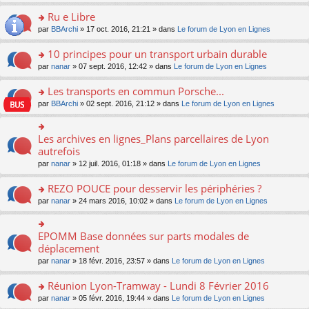
s
u
n
e
e
le
lu
s
s
s
Ru e Libre
n
nt
m
le
a
ré
ult
o
e
pl
o
par
BBArchi
» 17 oct. 2016, 21:21 » dans
Le forum de Lyon en Lignes
g
c
er
n
s
u
n
e
e
le
lu
s
s
s
10 principes pour un transport urbain durable
n
nt
m
le
a
ré
ult
o
e
pl
o
par
nanar
» 07 sept. 2016, 12:42 » dans
Le forum de Lyon en Lignes
g
c
er
n
s
u
n
e
e
le
lu
s
s
s
Les transports en commun Porsche...
n
nt
m
le
a
ré
ult
o
e
pl
o
par
BBArchi
» 02 sept. 2016, 21:12 » dans
Le forum de Lyon en Lignes
g
c
er
n
s
u
n
e
e
le
lu
s
s
s
n
nt
m
le
a
ré
ult
Les archives en lignes_Plans parcellaires de Lyon
o
o
e
pl
g
c
er
n
n
autrefois
s
u
e
e
le
lu
s
s
s
n
par
nanar
» 12 juil. 2016, 01:18 » dans
Le forum de Lyon en Lignes
nt
m
le
ult
a
ré
o
e
pl
er
g
c
n
REZO POUCE pour desservir les périphéries ?
s
u
le
e
e
lu
s
s
m
n
o
par
nanar
» 24 mars 2016, 10:02 » dans
Le forum de Lyon en Lignes
nt
le
a
ré
e
o
n
pl
g
c
s
n
s
u
e
e
s
lu
ult
EPOMM Base données sur parts modales de
o
s
n
nt
a
le
er
n
déplacement
ré
o
g
pl
le
s
c
n
par
nanar
» 18 févr. 2016, 23:57 » dans
Le forum de Lyon en Lignes
e
u
m
ult
e
lu
n
s
e
er
nt
le
o
Réunion Lyon-Tramway - Lundi 8 Février 2016
ré
s
le
pl
n
c
s
m
o
par
nanar
» 05 févr. 2016, 19:44 » dans
Le forum de Lyon en Lignes
u
lu
e
a
e
n