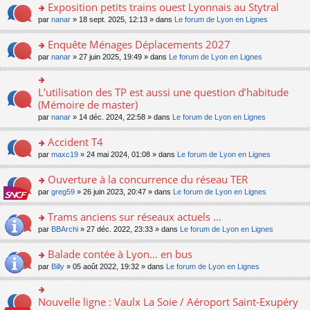
s
Exposition petits trains ouest Lyonnais au Stytral
ult
o
par
nanar
» 18 sept. 2025, 12:13 » dans
Le forum de Lyon en Lignes
er
n
le
s
Enquête Ménages Déplacements 2027
m
ult
e
o
par
nanar
» 27 juin 2025, 19:49 » dans
Le forum de Lyon en Lignes
er
s
n
le
s
s
m
a
ult
L’utilisation des TP est aussi une question d’habitude
o
e
g
er
n
(Mémoire de master)
s
e
le
s
s
n
par
nanar
» 14 déc. 2024, 22:58 » dans
Le forum de Lyon en Lignes
m
ult
a
o
e
er
g
n
Accident T4
s
le
e
lu
s
m
n
o
par
maxc19
» 24 mai 2024, 01:08 » dans
Le forum de Lyon en Lignes
le
a
e
o
n
pl
g
s
n
s
Ouverture à la concurrence du réseau TER
u
e
s
lu
ult
s
n
o
par
greg59
» 26 juin 2023, 20:47 » dans
Le forum de Lyon en Lignes
a
le
er
ré
o
n
g
pl
le
c
n
s
Trams anciens sur réseaux actuels ...
e
u
m
e
lu
ult
n
s
e
o
par
BBArchi
» 27 déc. 2022, 23:33 » dans
Le forum de Lyon en Lignes
nt
le
er
o
ré
s
n
pl
le
n
c
s
s
Balade contée à Lyon... en bus
u
m
lu
e
a
ult
s
e
o
par
Billy
» 05 août 2022, 19:32 » dans
Le forum de Lyon en Lignes
le
nt
g
er
ré
s
n
pl
e
le
c
s
s
u
n
m
e
a
ult
s
Nouvelle ligne : Vaulx La Soie / Aéroport Saint-Exupéry
o
o
e
nt
g
er
ré