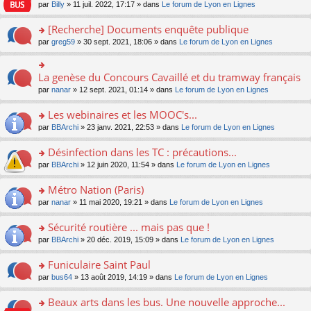
n
n
s
par
Billy
» 11 juil. 2022, 17:17 » dans
Le forum de Lyon en Lignes
e
le
c
lu
s
s
n
m
e
le
ult
a
[Recherche] Documents enquête publique
o
e
nt
pl
er
g
n
s
u
o
par
greg59
» 30 sept. 2021, 18:06 » dans
Le forum de Lyon en Lignes
le
e
lu
s
s
n
m
n
le
a
ré
s
e
o
pl
g
c
ult
s
La genèse du Concours Cavaillé et du tramway français
n
o
u
e
e
er
s
lu
n
s
par
nanar
» 12 sept. 2021, 01:14 » dans
Le forum de Lyon en Lignes
n
nt
le
a
le
s
ré
o
m
g
pl
ult
c
Les webinaires et les MOOC's...
n
e
e
u
er
e
lu
s
n
s
o
par
BBArchi
» 23 janv. 2021, 22:53 » dans
Le forum de Lyon en Lignes
le
nt
le
s
o
ré
n
m
pl
a
n
c
s
e
Désinfection dans les TC : précautions...
u
g
lu
e
ult
s
s
o
par
BBArchi
» 12 juin 2020, 11:54 » dans
Le forum de Lyon en Lignes
e
le
nt
er
s
ré
n
n
pl
le
a
c
s
Métro Nation (Paris)
o
u
m
g
e
ult
n
s
e
e
o
par
nanar
» 11 mai 2020, 19:21 » dans
Le forum de Lyon en Lignes
nt
er
lu
ré
s
n
n
le
le
c
s
o
s
Sécurité routière ... mais pas que !
m
pl
e
a
n
ult
e
u
o
par
BBArchi
» 20 déc. 2019, 15:09 » dans
Le forum de Lyon en Lignes
nt
g
lu
er
s
s
n
e
le
le
s
ré
s
Funiculaire Saint Paul
n
pl
m
a
c
ult
o
u
e
o
par
bus64
» 13 août 2019, 14:19 » dans
Le forum de Lyon en Lignes
g
e
er
n
s
s
n
e
nt
le
lu
ré
s
s
Beaux arts dans les bus. Une nouvelle approche...
n
m
le
c
a
ult
o