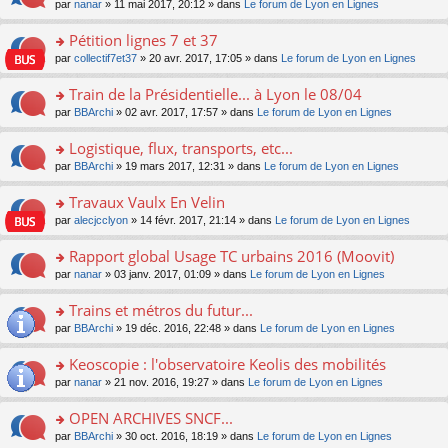
u
e
o
par
nanar
» 11 mai 2017, 20:12 » dans
Le forum de Lyon en Lignes
g
e
er
n
s
s
n
e
nt
le
lu
ré
s
s
Pétition lignes 7 et 37
n
m
le
c
a
ult
o
e
pl
o
par
collectif7et37
» 20 avr. 2017, 17:05 » dans
Le forum de Lyon en Lignes
e
g
er
n
s
u
n
nt
e
le
lu
s
s
s
Train de la Présidentielle... à Lyon le 08/04
n
m
le
a
ré
ult
o
e
pl
o
par
BBArchi
» 02 avr. 2017, 17:57 » dans
Le forum de Lyon en Lignes
g
c
er
n
s
u
n
e
e
le
lu
s
s
s
Logistique, flux, transports, etc...
n
nt
m
le
a
ré
ult
o
e
pl
o
par
BBArchi
» 19 mars 2017, 12:31 » dans
Le forum de Lyon en Lignes
g
c
er
n
s
u
n
e
e
le
lu
s
s
s
Travaux Vaulx En Velin
n
nt
m
le
a
ré
ult
o
e
pl
o
par
alecjcclyon
» 14 févr. 2017, 21:14 » dans
Le forum de Lyon en Lignes
g
c
er
n
s
u
n
e
e
le
lu
s
s
s
Rapport global Usage TC urbains 2016 (Moovit)
n
nt
m
le
a
ré
ult
o
e
pl
o
par
nanar
» 03 janv. 2017, 01:09 » dans
Le forum de Lyon en Lignes
g
c
er
n
s
u
n
e
e
le
lu
s
s
s
Trains et métros du futur...
n
nt
m
le
a
ré
ult
o
e
pl
o
par
BBArchi
» 19 déc. 2016, 22:48 » dans
Le forum de Lyon en Lignes
g
c
er
n
s
u
n
e
e
le
lu
s
s
s
Keoscopie : l'observatoire Keolis des mobilités
n
nt
m
le
a
ré
ult
o
e
pl
o
par
nanar
» 21 nov. 2016, 19:27 » dans
Le forum de Lyon en Lignes
g
c
er
n
s
u
n
e
e
le
lu
s
s
s
OPEN ARCHIVES SNCF...
n
nt
m
le
a
ré
ult
o
e
pl
o
par
BBArchi
» 30 oct. 2016, 18:19 » dans
Le forum de Lyon en Lignes
g
c
er
n