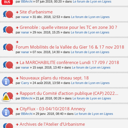
e
pl
o
par
BBArchi
» 07 juin 2019, 00:20 » dans
Le forum de Lyon en Lignes
e
g
er
n
s
u
n
nt
e
le
lu
s
s
s
Site d'urbanisme
n
m
le
a
ré
ult
o
e
pl
o
par
nanar
» 31 déc. 2018, 12:53 » dans
Le forum de Lyon en Lignes
g
c
er
n
s
u
n
e
e
le
lu
s
s
s
Grenoble : quelle vitesse pour les TC en zone 30 ?
n
nt
m
le
a
ré
ult
o
e
pl
o
par
nanar
» 29 nov. 2018, 15:25 » dans
Le forum de Lyon en Lignes
g
c
er
n
s
u
n
e
e
le
lu
s
s
s
n
nt
m
le
a
ré
ult
Forum Mobilités de la Vallée du Gier 16 & 17 nov 2018
o
o
e
pl
g
c
er
n
n
s
u
par
nanar
» 07 nov. 2018, 14:30 » dans
Le forum de Lyon en Lignes
e
e
le
lu
s
s
s
n
nt
m
le
ult
a
ré
La MARCHABILITE conférence Lundi 17 /09 / 2018
o
e
pl
er
g
c
n
s
u
o
par
nanar
» 15 sept. 2018, 13:40 » dans
Le forum de Lyon en Lignes
le
e
e
lu
s
s
n
m
n
nt
le
a
ré
s
e
Nouveaux plans du réseau sept. 18
o
pl
g
c
ult
s
n
u
o
par
Carry
» 24 août 2018, 13:58 » dans
Le forum de Lyon en Lignes
e
e
er
s
lu
s
n
n
nt
le
a
le
ré
s
Rapport du Comité d’action publique (CAP) 2022...
o
m
g
pl
c
ult
n
e
e
u
o
par
BBArchi
» 21 juil. 2018, 00:26 » dans
Le forum de Lyon en Lignes
e
er
lu
s
n
s
n
nt
le
le
s
o
ré
s
CityFlux - 03-04/10/2018 Annecy
m
pl
a
n
c
ult
e
u
o
par
BBArchi
» 29 janv. 2018, 08:40 » dans
Le forum de Lyon en Lignes
g
lu
e
er
s
s
n
e
le
nt
le
s
ré
s
Archives de l'Atelier d'Urbanisme
n
pl
m
a
c
ult
o