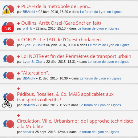
s
le
nt
g
s
s
PLU-H de la métropole de Lyon...
ré
pl
e
s
ult
c
u
n
o
par
BBArchi
» 02 févr. 2016, 16:20 » dans
Le forum de Lyon en Lignes
a
er
e
s
o
n
g
le
nt
ré
n
s
Oullins, Arrêt Orsel (Gare Sncf en fait)
e
m
c
lu
ult
n
e
o
par
phili_b
» 22 janv. 2016, 15:13 » dans
Le forum de Lyon en Lignes
e
le
er
o
s
n
nt
pl
le
n
s
s
CORUS : Le TAD de l'Ouest rhodanien
u
m
lu
a
ult
s
e
o
par
Lyon-St-Clair
» 06 janv. 2016, 00:50 » dans
Le forum de Lyon en Lignes
le
g
er
ré
s
n
pl
e
le
c
s
s
u
Loi NOTRe et fin des Périmètres de transport urbain
n
m
e
a
ult
s
o
e
o
par
Lyon-St-Clair
» 22 déc. 2015, 13:31 » dans
Le forum de Lyon en Lignes
nt
g
er
ré
n
s
n
e
le
c
lu
s
s
"Altercation"...
n
m
e
le
a
ult
o
e
nt
pl
o
par
BBArchi
» 11 déc. 2015, 10:39 » dans
Le forum de Lyon en Lignes
g
er
n
s
u
n
e
le
lu
s
s
s
n
m
le
a
ré
ult
Pédibus, Rosalies, & Co. MAIS applicables aux
o
o
e
pl
g
c
er
n
n
transports collectifs !
s
u
e
e
le
lu
s
s
s
n
par
BBArchi
» 08 nov. 2015, 11:22 » dans
Le forum de Lyon en Lignes
nt
m
le
ult
a
ré
o
e
pl
er
g
c
n
s
u
le
e
e
lu
Circulation, Ville, Urbanisme : de l'approche techniciste
s
o
s
m
n
nt
le
a
n
à la Mobilité
ré
e
o
pl
g
s
c
s
n
par
nanar
» 25 sept. 2015, 12:44 » dans
Le forum de Lyon en Lignes
u
e
ult
e
s
lu
s