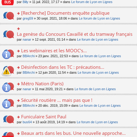
n
n
s
par
Billy
» 11 juil. 2022, 17:17 » dans
Le forum de Lyon en Lignes
e
le
c
lu
s
s
n
m
e
le
ult
a
[Recherche] Documents enquête publique
o
e
nt
pl
er
g
n
s
u
o
par
greg59
» 30 sept. 2021, 18:06 » dans
Le forum de Lyon en Lignes
le
e
lu
s
s
n
m
n
le
a
ré
s
e
o
pl
g
c
ult
s
La genèse du Concours Cavaillé et du tramway français
n
o
u
e
e
er
s
lu
n
s
par
nanar
» 12 sept. 2021, 01:14 » dans
Le forum de Lyon en Lignes
n
nt
le
a
le
s
ré
o
m
g
pl
ult
c
Les webinaires et les MOOC's...
n
e
e
u
er
e
lu
s
n
s
o
par
BBArchi
» 23 janv. 2021, 22:53 » dans
Le forum de Lyon en Lignes
le
nt
le
s
o
ré
n
m
pl
a
n
c
s
e
Désinfection dans les TC : précautions...
u
g
lu
e
ult
s
s
o
par
BBArchi
» 12 juin 2020, 11:54 » dans
Le forum de Lyon en Lignes
e
le
nt
er
s
ré
n
n
pl
le
a
c
s
Métro Nation (Paris)
o
u
m
g
e
ult
n
s
e
e
o
par
nanar
» 11 mai 2020, 19:21 » dans
Le forum de Lyon en Lignes
nt
er
lu
ré
s
n
n
le
le
c
s
o
s
Sécurité routière ... mais pas que !
m
pl
e
a
n
ult
e
u
o
par
BBArchi
» 20 déc. 2019, 15:09 » dans
Le forum de Lyon en Lignes
nt
g
lu
er
s
s
n
e
le
le
s
ré
s
Funiculaire Saint Paul
n
pl
m
a
c
ult
o
u
e
o
par
bus64
» 13 août 2019, 14:19 » dans
Le forum de Lyon en Lignes
g
e
er
n
s
s
n
e
nt
le
lu
ré
s
s
Beaux arts dans les bus. Une nouvelle approche...
n
m
le
c
a
ult
o