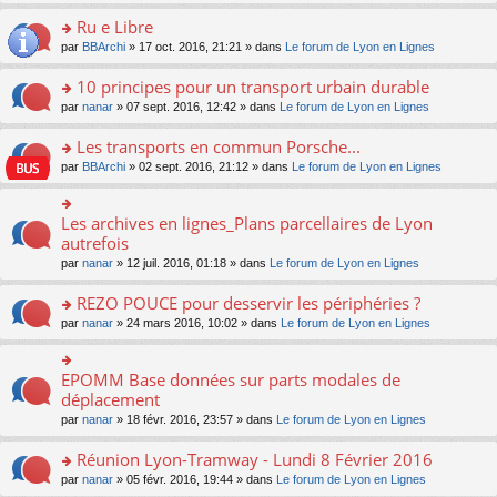
s
u
n
e
e
le
lu
s
s
s
Ru e Libre
n
nt
m
le
a
ré
ult
o
e
pl
o
par
BBArchi
» 17 oct. 2016, 21:21 » dans
Le forum de Lyon en Lignes
g
c
er
n
s
u
n
e
e
le
lu
s
s
s
10 principes pour un transport urbain durable
n
nt
m
le
a
ré
ult
o
e
pl
o
par
nanar
» 07 sept. 2016, 12:42 » dans
Le forum de Lyon en Lignes
g
c
er
n
s
u
n
e
e
le
lu
s
s
s
Les transports en commun Porsche...
n
nt
m
le
a
ré
ult
o
e
pl
o
par
BBArchi
» 02 sept. 2016, 21:12 » dans
Le forum de Lyon en Lignes
g
c
er
n
s
u
n
e
e
le
lu
s
s
s
n
nt
m
le
a
ré
ult
Les archives en lignes_Plans parcellaires de Lyon
o
o
e
pl
g
c
er
n
n
autrefois
s
u
e
e
le
lu
s
s
s
n
par
nanar
» 12 juil. 2016, 01:18 » dans
Le forum de Lyon en Lignes
nt
m
le
ult
a
ré
o
e
pl
er
g
c
n
REZO POUCE pour desservir les périphéries ?
s
u
le
e
e
lu
s
s
m
n
o
par
nanar
» 24 mars 2016, 10:02 » dans
Le forum de Lyon en Lignes
nt
le
a
ré
e
o
n
pl
g
c
s
n
s
u
e
e
s
lu
ult
EPOMM Base données sur parts modales de
o
s
n
nt
a
le
er
n
déplacement
ré
o
g
pl
le
s
c
n
par
nanar
» 18 févr. 2016, 23:57 » dans
Le forum de Lyon en Lignes
e
u
m
ult
e
lu
n
s
e
er
nt
le
o
Réunion Lyon-Tramway - Lundi 8 Février 2016
ré
s
le
pl
n
c
s
m
o
par
nanar
» 05 févr. 2016, 19:44 » dans
Le forum de Lyon en Lignes
u
lu
e
a
e
n