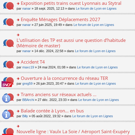
s
Exposition petits trains ouest Lyonnais au Stytral
ult
o
par
nanar
» 18 sept. 2025, 12:13 » dans
Le forum de Lyon en Lignes
er
n
le
s
Enquête Ménages Déplacements 2027
m
ult
e
o
par
nanar
» 27 juin 2025, 19:49 » dans
Le forum de Lyon en Lignes
er
s
n
le
s
s
m
a
ult
L’utilisation des TP est aussi une question d’habitude
o
e
g
er
n
(Mémoire de master)
s
e
le
s
s
n
par
nanar
» 14 déc. 2024, 22:58 » dans
Le forum de Lyon en Lignes
m
ult
a
o
e
er
g
n
Accident T4
s
le
e
lu
s
m
n
o
par
maxc19
» 24 mai 2024, 01:08 » dans
Le forum de Lyon en Lignes
le
a
e
o
n
pl
g
s
n
s
Ouverture à la concurrence du réseau TER
u
e
s
lu
ult
s
n
o
par
greg59
» 26 juin 2023, 20:47 » dans
Le forum de Lyon en Lignes
a
le
er
ré
o
n
g
pl
le
c
n
s
Trams anciens sur réseaux actuels ...
e
u
m
e
lu
ult
n
s
e
o
par
BBArchi
» 27 déc. 2022, 23:33 » dans
Le forum de Lyon en Lignes
nt
le
er
o
ré
s
n
pl
le
n
c
s
s
Balade contée à Lyon... en bus
u
m
lu
e
a
ult
s
e
o
par
Billy
» 05 août 2022, 19:32 » dans
Le forum de Lyon en Lignes
le
nt
g
er
ré
s
n
pl
e
le
c
s
s
u
n
m
e
a
ult
s
Nouvelle ligne : Vaulx La Soie / Aéroport Saint-Exupéry
o
o
e
nt
g
er
ré