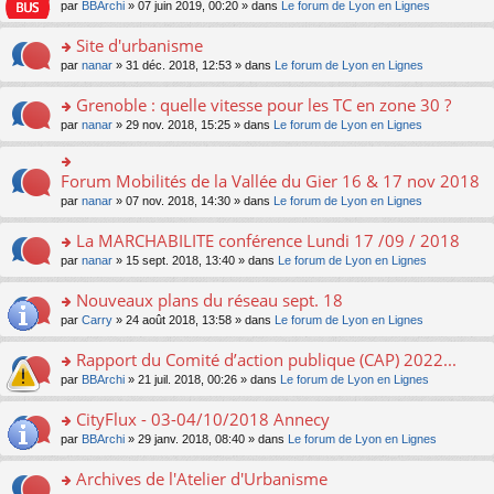
e
pl
o
par
BBArchi
» 07 juin 2019, 00:20 » dans
Le forum de Lyon en Lignes
e
g
er
n
s
u
n
nt
e
le
lu
s
s
s
Site d'urbanisme
n
m
le
a
ré
ult
o
e
pl
o
par
nanar
» 31 déc. 2018, 12:53 » dans
Le forum de Lyon en Lignes
g
c
er
n
s
u
n
e
e
le
lu
s
s
s
Grenoble : quelle vitesse pour les TC en zone 30 ?
n
nt
m
le
a
ré
ult
o
e
pl
o
par
nanar
» 29 nov. 2018, 15:25 » dans
Le forum de Lyon en Lignes
g
c
er
n
s
u
n
e
e
le
lu
s
s
s
n
nt
m
le
a
ré
ult
Forum Mobilités de la Vallée du Gier 16 & 17 nov 2018
o
o
e
pl
g
c
er
n
n
s
u
par
nanar
» 07 nov. 2018, 14:30 » dans
Le forum de Lyon en Lignes
e
e
le
lu
s
s
s
n
nt
m
le
ult
a
ré
La MARCHABILITE conférence Lundi 17 /09 / 2018
o
e
pl
er
g
c
n
s
u
o
par
nanar
» 15 sept. 2018, 13:40 » dans
Le forum de Lyon en Lignes
le
e
e
lu
s
s
n
m
n
nt
le
a
ré
s
e
Nouveaux plans du réseau sept. 18
o
pl
g
c
ult
s
n
u
o
par
Carry
» 24 août 2018, 13:58 » dans
Le forum de Lyon en Lignes
e
e
er
s
lu
s
n
n
nt
le
a
le
ré
s
Rapport du Comité d’action publique (CAP) 2022...
o
m
g
pl
c
ult
n
e
e
u
o
par
BBArchi
» 21 juil. 2018, 00:26 » dans
Le forum de Lyon en Lignes
e
er
lu
s
n
s
n
nt
le
le
s
o
ré
s
CityFlux - 03-04/10/2018 Annecy
m
pl
a
n
c
ult
e
u
o
par
BBArchi
» 29 janv. 2018, 08:40 » dans
Le forum de Lyon en Lignes
g
lu
e
er
s
s
n
e
le
nt
le
s
ré
s
Archives de l'Atelier d'Urbanisme
n
pl
m
a
c
ult
o