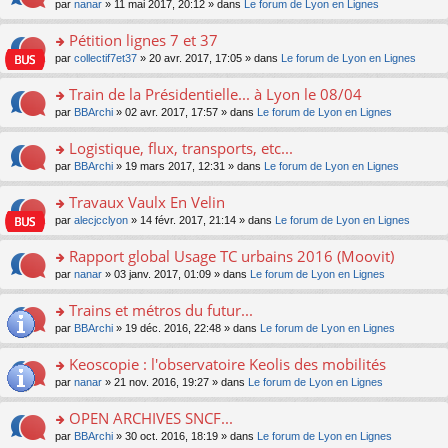
u
e
o
par
nanar
» 11 mai 2017, 20:12 » dans
Le forum de Lyon en Lignes
g
e
er
n
s
s
n
e
nt
le
lu
ré
s
s
Pétition lignes 7 et 37
n
m
le
c
a
ult
o
e
pl
o
par
collectif7et37
» 20 avr. 2017, 17:05 » dans
Le forum de Lyon en Lignes
e
g
er
n
s
u
n
nt
e
le
lu
s
s
s
Train de la Présidentielle... à Lyon le 08/04
n
m
le
a
ré
ult
o
e
pl
o
par
BBArchi
» 02 avr. 2017, 17:57 » dans
Le forum de Lyon en Lignes
g
c
er
n
s
u
n
e
e
le
lu
s
s
s
Logistique, flux, transports, etc...
n
nt
m
le
a
ré
ult
o
e
pl
o
par
BBArchi
» 19 mars 2017, 12:31 » dans
Le forum de Lyon en Lignes
g
c
er
n
s
u
n
e
e
le
lu
s
s
s
Travaux Vaulx En Velin
n
nt
m
le
a
ré
ult
o
e
pl
o
par
alecjcclyon
» 14 févr. 2017, 21:14 » dans
Le forum de Lyon en Lignes
g
c
er
n
s
u
n
e
e
le
lu
s
s
s
Rapport global Usage TC urbains 2016 (Moovit)
n
nt
m
le
a
ré
ult
o
e
pl
o
par
nanar
» 03 janv. 2017, 01:09 » dans
Le forum de Lyon en Lignes
g
c
er
n
s
u
n
e
e
le
lu
s
s
s
Trains et métros du futur...
n
nt
m
le
a
ré
ult
o
e
pl
o
par
BBArchi
» 19 déc. 2016, 22:48 » dans
Le forum de Lyon en Lignes
g
c
er
n
s
u
n
e
e
le
lu
s
s
s
Keoscopie : l'observatoire Keolis des mobilités
n
nt
m
le
a
ré
ult
o
e
pl
o
par
nanar
» 21 nov. 2016, 19:27 » dans
Le forum de Lyon en Lignes
g
c
er
n
s
u
n
e
e
le
lu
s
s
s
OPEN ARCHIVES SNCF...
n
nt
m
le
a
ré
ult
o
e
pl
o
par
BBArchi
» 30 oct. 2016, 18:19 » dans
Le forum de Lyon en Lignes
g
c
er
n