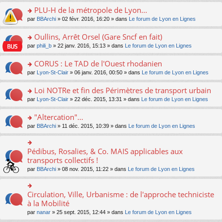
s
le
nt
g
s
s
PLU-H de la métropole de Lyon...
ré
pl
e
s
ult
c
u
n
o
par
BBArchi
» 02 févr. 2016, 16:20 » dans
Le forum de Lyon en Lignes
a
er
e
s
o
n
g
le
nt
ré
n
s
Oullins, Arrêt Orsel (Gare Sncf en fait)
e
m
c
lu
ult
n
e
o
par
phili_b
» 22 janv. 2016, 15:13 » dans
Le forum de Lyon en Lignes
e
le
er
o
s
n
nt
pl
le
n
s
s
CORUS : Le TAD de l'Ouest rhodanien
u
m
lu
a
ult
s
e
o
par
Lyon-St-Clair
» 06 janv. 2016, 00:50 » dans
Le forum de Lyon en Lignes
le
g
er
ré
s
n
pl
e
le
c
s
s
u
Loi NOTRe et fin des Périmètres de transport urbain
n
m
e
a
ult
s
o
e
o
par
Lyon-St-Clair
» 22 déc. 2015, 13:31 » dans
Le forum de Lyon en Lignes
nt
g
er
ré
n
s
n
e
le
c
lu
s
s
"Altercation"...
n
m
e
le
a
ult
o
e
nt
pl
o
par
BBArchi
» 11 déc. 2015, 10:39 » dans
Le forum de Lyon en Lignes
g
er
n
s
u
n
e
le
lu
s
s
s
n
m
le
a
ré
ult
Pédibus, Rosalies, & Co. MAIS applicables aux
o
o
e
pl
g
c
er
n
n
transports collectifs !
s
u
e
e
le
lu
s
s
s
n
par
BBArchi
» 08 nov. 2015, 11:22 » dans
Le forum de Lyon en Lignes
nt
m
le
ult
a
ré
o
e
pl
er
g
c
n
s
u
le
e
e
lu
Circulation, Ville, Urbanisme : de l'approche techniciste
s
o
s
m
n
nt
le
a
n
à la Mobilité
ré
e
o
pl
g
s
c
s
n
par
nanar
» 25 sept. 2015, 12:44 » dans
Le forum de Lyon en Lignes
u
e
ult
e
s
lu
s