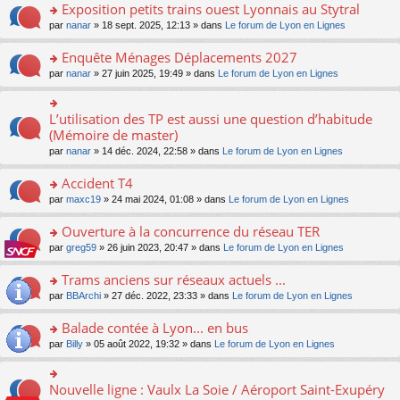
s
Exposition petits trains ouest Lyonnais au Stytral
ult
o
par
nanar
» 18 sept. 2025, 12:13 » dans
Le forum de Lyon en Lignes
er
n
le
s
Enquête Ménages Déplacements 2027
m
ult
e
o
par
nanar
» 27 juin 2025, 19:49 » dans
Le forum de Lyon en Lignes
er
s
n
le
s
s
m
a
ult
L’utilisation des TP est aussi une question d’habitude
o
e
g
er
n
(Mémoire de master)
s
e
le
s
s
n
par
nanar
» 14 déc. 2024, 22:58 » dans
Le forum de Lyon en Lignes
m
ult
a
o
e
er
g
n
Accident T4
s
le
e
lu
s
m
n
o
par
maxc19
» 24 mai 2024, 01:08 » dans
Le forum de Lyon en Lignes
le
a
e
o
n
pl
g
s
n
s
Ouverture à la concurrence du réseau TER
u
e
s
lu
ult
s
n
o
par
greg59
» 26 juin 2023, 20:47 » dans
Le forum de Lyon en Lignes
a
le
er
ré
o
n
g
pl
le
c
n
s
Trams anciens sur réseaux actuels ...
e
u
m
e
lu
ult
n
s
e
o
par
BBArchi
» 27 déc. 2022, 23:33 » dans
Le forum de Lyon en Lignes
nt
le
er
o
ré
s
n
pl
le
n
c
s
s
Balade contée à Lyon... en bus
u
m
lu
e
a
ult
s
e
o
par
Billy
» 05 août 2022, 19:32 » dans
Le forum de Lyon en Lignes
le
nt
g
er
ré
s
n
pl
e
le
c
s
s
u
n
m
e
a
ult
s
Nouvelle ligne : Vaulx La Soie / Aéroport Saint-Exupéry
o
o
e
nt
g
er
ré