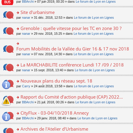
e
pl
o
par
BBArchi
» 07 juin 2019, 00:20 » dans
Le forum de Lyon en Lignes
e
g
er
n
s
u
n
nt
e
le
lu
s
s
s
Site d'urbanisme
n
m
le
a
ré
ult
o
e
pl
o
par
nanar
» 31 déc. 2018, 12:53 » dans
Le forum de Lyon en Lignes
g
c
er
n
s
u
n
e
e
le
lu
s
s
s
Grenoble : quelle vitesse pour les TC en zone 30 ?
n
nt
m
le
a
ré
ult
o
e
pl
o
par
nanar
» 29 nov. 2018, 15:25 » dans
Le forum de Lyon en Lignes
g
c
er
n
s
u
n
e
e
le
lu
s
s
s
n
nt
m
le
a
ré
ult
Forum Mobilités de la Vallée du Gier 16 & 17 nov 2018
o
o
e
pl
g
c
er
n
n
s
u
par
nanar
» 07 nov. 2018, 14:30 » dans
Le forum de Lyon en Lignes
e
e
le
lu
s
s
s
n
nt
m
le
ult
a
ré
La MARCHABILITE conférence Lundi 17 /09 / 2018
o
e
pl
er
g
c
n
s
u
o
par
nanar
» 15 sept. 2018, 13:40 » dans
Le forum de Lyon en Lignes
le
e
e
lu
s
s
n
m
n
nt
le
a
ré
s
e
Nouveaux plans du réseau sept. 18
o
pl
g
c
ult
s
n
u
o
par
Carry
» 24 août 2018, 13:58 » dans
Le forum de Lyon en Lignes
e
e
er
s
lu
s
n
n
nt
le
a
le
ré
s
Rapport du Comité d’action publique (CAP) 2022...
o
m
g
pl
c
ult
n
e
e
u
o
par
BBArchi
» 21 juil. 2018, 00:26 » dans
Le forum de Lyon en Lignes
e
er
lu
s
n
s
n
nt
le
le
s
o
ré
s
CityFlux - 03-04/10/2018 Annecy
m
pl
a
n
c
ult
e
u
o
par
BBArchi
» 29 janv. 2018, 08:40 » dans
Le forum de Lyon en Lignes
g
lu
e
er
s
s
n
e
le
nt
le
s
ré
s
Archives de l'Atelier d'Urbanisme
n
pl
m
a
c
ult
o