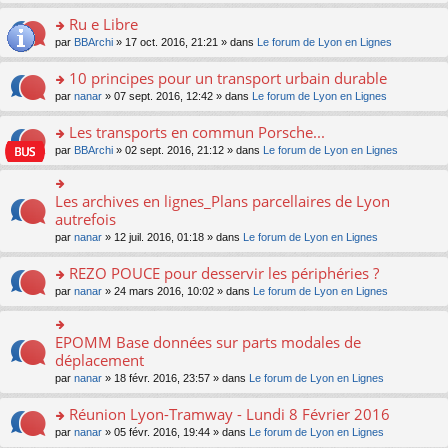
s
u
n
e
e
le
lu
s
s
s
Ru e Libre
n
nt
m
le
a
ré
ult
o
e
pl
o
par
BBArchi
» 17 oct. 2016, 21:21 » dans
Le forum de Lyon en Lignes
g
c
er
n
s
u
n
e
e
le
lu
s
s
s
10 principes pour un transport urbain durable
n
nt
m
le
a
ré
ult
o
e
pl
o
par
nanar
» 07 sept. 2016, 12:42 » dans
Le forum de Lyon en Lignes
g
c
er
n
s
u
n
e
e
le
lu
s
s
s
Les transports en commun Porsche...
n
nt
m
le
a
ré
ult
o
e
pl
o
par
BBArchi
» 02 sept. 2016, 21:12 » dans
Le forum de Lyon en Lignes
g
c
er
n
s
u
n
e
e
le
lu
s
s
s
n
nt
m
le
a
ré
ult
Les archives en lignes_Plans parcellaires de Lyon
o
o
e
pl
g
c
er
n
n
autrefois
s
u
e
e
le
lu
s
s
s
n
par
nanar
» 12 juil. 2016, 01:18 » dans
Le forum de Lyon en Lignes
nt
m
le
ult
a
ré
o
e
pl
er
g
c
n
REZO POUCE pour desservir les périphéries ?
s
u
le
e
e
lu
s
s
m
n
o
par
nanar
» 24 mars 2016, 10:02 » dans
Le forum de Lyon en Lignes
nt
le
a
ré
e
o
n
pl
g
c
s
n
s
u
e
e
s
lu
ult
EPOMM Base données sur parts modales de
o
s
n
nt
a
le
er
n
déplacement
ré
o
g
pl
le
s
c
n
par
nanar
» 18 févr. 2016, 23:57 » dans
Le forum de Lyon en Lignes
e
u
m
ult
e
lu
n
s
e
er
nt
le
o
Réunion Lyon-Tramway - Lundi 8 Février 2016
ré
s
le
pl
n
c
s
m
o
par
nanar
» 05 févr. 2016, 19:44 » dans
Le forum de Lyon en Lignes
u
lu
e
a
e
n