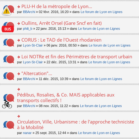
s
le
nt
g
s
s
PLU-H de la métropole de Lyon...
ré
pl
e
s
ult
c
u
n
o
par
BBArchi
» 02 févr. 2016, 16:20 » dans
Le forum de Lyon en Lignes
a
er
e
s
o
n
g
le
nt
ré
n
s
Oullins, Arrêt Orsel (Gare Sncf en fait)
e
m
c
lu
ult
n
e
o
par
phili_b
» 22 janv. 2016, 15:13 » dans
Le forum de Lyon en Lignes
e
le
er
o
s
n
nt
pl
le
n
s
s
CORUS : Le TAD de l'Ouest rhodanien
u
m
lu
a
ult
s
e
o
par
Lyon-St-Clair
» 06 janv. 2016, 00:50 » dans
Le forum de Lyon en Lignes
le
g
er
ré
s
n
pl
e
le
c
s
s
u
Loi NOTRe et fin des Périmètres de transport urbain
n
m
e
a
ult
s
o
e
o
par
Lyon-St-Clair
» 22 déc. 2015, 13:31 » dans
Le forum de Lyon en Lignes
nt
g
er
ré
n
s
n
e
le
c
lu
s
s
"Altercation"...
n
m
e
le
a
ult
o
e
nt
pl
o
par
BBArchi
» 11 déc. 2015, 10:39 » dans
Le forum de Lyon en Lignes
g
er
n
s
u
n
e
le
lu
s
s
s
n
m
le
a
ré
ult
Pédibus, Rosalies, & Co. MAIS applicables aux
o
o
e
pl
g
c
er
n
n
transports collectifs !
s
u
e
e
le
lu
s
s
s
n
par
BBArchi
» 08 nov. 2015, 11:22 » dans
Le forum de Lyon en Lignes
nt
m
le
ult
a
ré
o
e
pl
er
g
c
n
s
u
le
e
e
lu
Circulation, Ville, Urbanisme : de l'approche techniciste
s
o
s
m
n
nt
le
a
n
à la Mobilité
ré
e
o
pl
g
s
c
s
n
par
nanar
» 25 sept. 2015, 12:44 » dans
Le forum de Lyon en Lignes
u
e
ult
e
s
lu
s