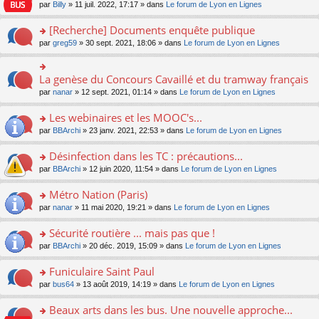
n
n
s
par
Billy
» 11 juil. 2022, 17:17 » dans
Le forum de Lyon en Lignes
e
le
c
lu
s
s
n
m
e
le
ult
a
[Recherche] Documents enquête publique
o
e
nt
pl
er
g
n
s
u
o
par
greg59
» 30 sept. 2021, 18:06 » dans
Le forum de Lyon en Lignes
le
e
lu
s
s
n
m
n
le
a
ré
s
e
o
pl
g
c
ult
s
La genèse du Concours Cavaillé et du tramway français
n
o
u
e
e
er
s
lu
n
s
par
nanar
» 12 sept. 2021, 01:14 » dans
Le forum de Lyon en Lignes
n
nt
le
a
le
s
ré
o
m
g
pl
ult
c
Les webinaires et les MOOC's...
n
e
e
u
er
e
lu
s
n
s
o
par
BBArchi
» 23 janv. 2021, 22:53 » dans
Le forum de Lyon en Lignes
le
nt
le
s
o
ré
n
m
pl
a
n
c
s
e
Désinfection dans les TC : précautions...
u
g
lu
e
ult
s
s
o
par
BBArchi
» 12 juin 2020, 11:54 » dans
Le forum de Lyon en Lignes
e
le
nt
er
s
ré
n
n
pl
le
a
c
s
Métro Nation (Paris)
o
u
m
g
e
ult
n
s
e
e
o
par
nanar
» 11 mai 2020, 19:21 » dans
Le forum de Lyon en Lignes
nt
er
lu
ré
s
n
n
le
le
c
s
o
s
Sécurité routière ... mais pas que !
m
pl
e
a
n
ult
e
u
o
par
BBArchi
» 20 déc. 2019, 15:09 » dans
Le forum de Lyon en Lignes
nt
g
lu
er
s
s
n
e
le
le
s
ré
s
Funiculaire Saint Paul
n
pl
m
a
c
ult
o
u
e
o
par
bus64
» 13 août 2019, 14:19 » dans
Le forum de Lyon en Lignes
g
e
er
n
s
s
n
e
nt
le
lu
ré
s
s
Beaux arts dans les bus. Une nouvelle approche...
n
m
le
c
a
ult
o