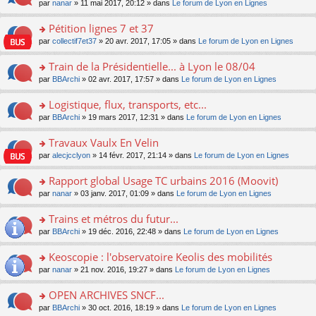
u
e
o
par
nanar
» 11 mai 2017, 20:12 » dans
Le forum de Lyon en Lignes
g
e
er
n
s
s
n
e
nt
le
lu
ré
s
s
Pétition lignes 7 et 37
n
m
le
c
a
ult
o
e
pl
o
par
collectif7et37
» 20 avr. 2017, 17:05 » dans
Le forum de Lyon en Lignes
e
g
er
n
s
u
n
nt
e
le
lu
s
s
s
Train de la Présidentielle... à Lyon le 08/04
n
m
le
a
ré
ult
o
e
pl
o
par
BBArchi
» 02 avr. 2017, 17:57 » dans
Le forum de Lyon en Lignes
g
c
er
n
s
u
n
e
e
le
lu
s
s
s
Logistique, flux, transports, etc...
n
nt
m
le
a
ré
ult
o
e
pl
o
par
BBArchi
» 19 mars 2017, 12:31 » dans
Le forum de Lyon en Lignes
g
c
er
n
s
u
n
e
e
le
lu
s
s
s
Travaux Vaulx En Velin
n
nt
m
le
a
ré
ult
o
e
pl
o
par
alecjcclyon
» 14 févr. 2017, 21:14 » dans
Le forum de Lyon en Lignes
g
c
er
n
s
u
n
e
e
le
lu
s
s
s
Rapport global Usage TC urbains 2016 (Moovit)
n
nt
m
le
a
ré
ult
o
e
pl
o
par
nanar
» 03 janv. 2017, 01:09 » dans
Le forum de Lyon en Lignes
g
c
er
n
s
u
n
e
e
le
lu
s
s
s
Trains et métros du futur...
n
nt
m
le
a
ré
ult
o
e
pl
o
par
BBArchi
» 19 déc. 2016, 22:48 » dans
Le forum de Lyon en Lignes
g
c
er
n
s
u
n
e
e
le
lu
s
s
s
Keoscopie : l'observatoire Keolis des mobilités
n
nt
m
le
a
ré
ult
o
e
pl
o
par
nanar
» 21 nov. 2016, 19:27 » dans
Le forum de Lyon en Lignes
g
c
er
n
s
u
n
e
e
le
lu
s
s
s
OPEN ARCHIVES SNCF...
n
nt
m
le
a
ré
ult
o
e
pl
o
par
BBArchi
» 30 oct. 2016, 18:19 » dans
Le forum de Lyon en Lignes
g
c
er
n