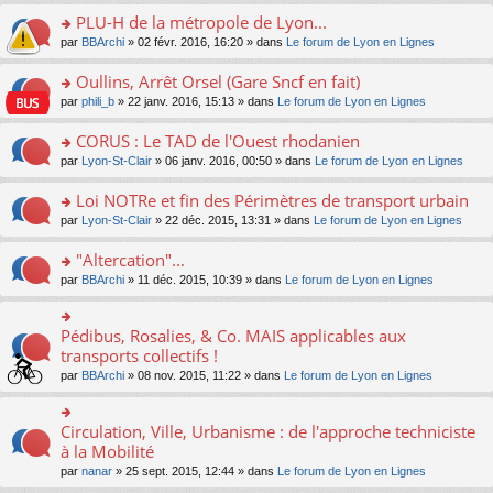
s
le
nt
g
s
s
PLU-H de la métropole de Lyon...
ré
pl
e
s
ult
c
u
n
o
par
BBArchi
» 02 févr. 2016, 16:20 » dans
Le forum de Lyon en Lignes
a
er
e
s
o
n
g
le
nt
ré
n
s
Oullins, Arrêt Orsel (Gare Sncf en fait)
e
m
c
lu
ult
n
e
o
par
phili_b
» 22 janv. 2016, 15:13 » dans
Le forum de Lyon en Lignes
e
le
er
o
s
n
nt
pl
le
n
s
s
CORUS : Le TAD de l'Ouest rhodanien
u
m
lu
a
ult
s
e
o
par
Lyon-St-Clair
» 06 janv. 2016, 00:50 » dans
Le forum de Lyon en Lignes
le
g
er
ré
s
n
pl
e
le
c
s
s
u
Loi NOTRe et fin des Périmètres de transport urbain
n
m
e
a
ult
s
o
e
o
par
Lyon-St-Clair
» 22 déc. 2015, 13:31 » dans
Le forum de Lyon en Lignes
nt
g
er
ré
n
s
n
e
le
c
lu
s
s
"Altercation"...
n
m
e
le
a
ult
o
e
nt
pl
o
par
BBArchi
» 11 déc. 2015, 10:39 » dans
Le forum de Lyon en Lignes
g
er
n
s
u
n
e
le
lu
s
s
s
n
m
le
a
ré
ult
Pédibus, Rosalies, & Co. MAIS applicables aux
o
o
e
pl
g
c
er
n
n
transports collectifs !
s
u
e
e
le
lu
s
s
s
n
par
BBArchi
» 08 nov. 2015, 11:22 » dans
Le forum de Lyon en Lignes
nt
m
le
ult
a
ré
o
e
pl
er
g
c
n
s
u
le
e
e
lu
Circulation, Ville, Urbanisme : de l'approche techniciste
s
o
s
m
n
nt
le
a
n
à la Mobilité
ré
e
o
pl
g
s
c
s
n
par
nanar
» 25 sept. 2015, 12:44 » dans
Le forum de Lyon en Lignes
u
e
ult
e
s
lu
s