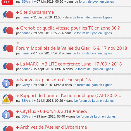
e
pl
o
par
BBArchi
» 07 juin 2019, 00:20 » dans
Le forum de Lyon en Lignes
e
g
er
n
s
u
n
nt
e
le
lu
s
s
s
Site d'urbanisme
n
m
le
a
ré
ult
o
e
pl
o
par
nanar
» 31 déc. 2018, 12:53 » dans
Le forum de Lyon en Lignes
g
c
er
n
s
u
n
e
e
le
lu
s
s
s
Grenoble : quelle vitesse pour les TC en zone 30 ?
n
nt
m
le
a
ré
ult
o
e
pl
o
par
nanar
» 29 nov. 2018, 15:25 » dans
Le forum de Lyon en Lignes
g
c
er
n
s
u
n
e
e
le
lu
s
s
s
n
nt
m
le
a
ré
ult
Forum Mobilités de la Vallée du Gier 16 & 17 nov 2018
o
o
e
pl
g
c
er
n
n
s
u
par
nanar
» 07 nov. 2018, 14:30 » dans
Le forum de Lyon en Lignes
e
e
le
lu
s
s
s
n
nt
m
le
ult
a
ré
La MARCHABILITE conférence Lundi 17 /09 / 2018
o
e
pl
er
g
c
n
s
u
o
par
nanar
» 15 sept. 2018, 13:40 » dans
Le forum de Lyon en Lignes
le
e
e
lu
s
s
n
m
n
nt
le
a
ré
s
e
Nouveaux plans du réseau sept. 18
o
pl
g
c
ult
s
n
u
o
par
Carry
» 24 août 2018, 13:58 » dans
Le forum de Lyon en Lignes
e
e
er
s
lu
s
n
n
nt
le
a
le
ré
s
Rapport du Comité d’action publique (CAP) 2022...
o
m
g
pl
c
ult
n
e
e
u
o
par
BBArchi
» 21 juil. 2018, 00:26 » dans
Le forum de Lyon en Lignes
e
er
lu
s
n
s
n
nt
le
le
s
o
ré
s
CityFlux - 03-04/10/2018 Annecy
m
pl
a
n
c
ult
e
u
o
par
BBArchi
» 29 janv. 2018, 08:40 » dans
Le forum de Lyon en Lignes
g
lu
e
er
s
s
n
e
le
nt
le
s
ré
s
Archives de l'Atelier d'Urbanisme
n
pl
m
a
c
ult
o