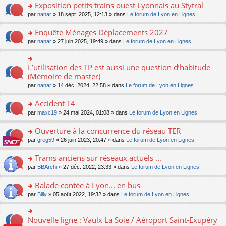
s
Exposition petits trains ouest Lyonnais au Stytral
ult
o
par
nanar
» 18 sept. 2025, 12:13 » dans
Le forum de Lyon en Lignes
er
n
le
s
Enquête Ménages Déplacements 2027
m
ult
e
o
par
nanar
» 27 juin 2025, 19:49 » dans
Le forum de Lyon en Lignes
er
s
n
le
s
s
m
a
ult
L’utilisation des TP est aussi une question d’habitude
o
e
g
er
n
(Mémoire de master)
s
e
le
s
s
n
par
nanar
» 14 déc. 2024, 22:58 » dans
Le forum de Lyon en Lignes
m
ult
a
o
e
er
g
n
Accident T4
s
le
e
lu
s
m
n
o
par
maxc19
» 24 mai 2024, 01:08 » dans
Le forum de Lyon en Lignes
le
a
e
o
n
pl
g
s
n
s
Ouverture à la concurrence du réseau TER
u
e
s
lu
ult
s
n
o
par
greg59
» 26 juin 2023, 20:47 » dans
Le forum de Lyon en Lignes
a
le
er
ré
o
n
g
pl
le
c
n
s
Trams anciens sur réseaux actuels ...
e
u
m
e
lu
ult
n
s
e
o
par
BBArchi
» 27 déc. 2022, 23:33 » dans
Le forum de Lyon en Lignes
nt
le
er
o
ré
s
n
pl
le
n
c
s
s
Balade contée à Lyon... en bus
u
m
lu
e
a
ult
s
e
o
par
Billy
» 05 août 2022, 19:32 » dans
Le forum de Lyon en Lignes
le
nt
g
er
ré
s
n
pl
e
le
c
s
s
u
n
m
e
a
ult
s
Nouvelle ligne : Vaulx La Soie / Aéroport Saint-Exupéry
o
o
e
nt
g
er
ré