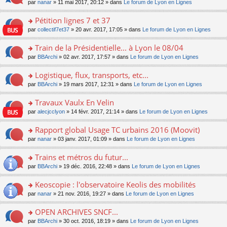
u
e
o
par
nanar
» 11 mai 2017, 20:12 » dans
Le forum de Lyon en Lignes
g
e
er
n
s
s
n
e
nt
le
lu
ré
s
s
Pétition lignes 7 et 37
n
m
le
c
a
ult
o
e
pl
o
par
collectif7et37
» 20 avr. 2017, 17:05 » dans
Le forum de Lyon en Lignes
e
g
er
n
s
u
n
nt
e
le
lu
s
s
s
Train de la Présidentielle... à Lyon le 08/04
n
m
le
a
ré
ult
o
e
pl
o
par
BBArchi
» 02 avr. 2017, 17:57 » dans
Le forum de Lyon en Lignes
g
c
er
n
s
u
n
e
e
le
lu
s
s
s
Logistique, flux, transports, etc...
n
nt
m
le
a
ré
ult
o
e
pl
o
par
BBArchi
» 19 mars 2017, 12:31 » dans
Le forum de Lyon en Lignes
g
c
er
n
s
u
n
e
e
le
lu
s
s
s
Travaux Vaulx En Velin
n
nt
m
le
a
ré
ult
o
e
pl
o
par
alecjcclyon
» 14 févr. 2017, 21:14 » dans
Le forum de Lyon en Lignes
g
c
er
n
s
u
n
e
e
le
lu
s
s
s
Rapport global Usage TC urbains 2016 (Moovit)
n
nt
m
le
a
ré
ult
o
e
pl
o
par
nanar
» 03 janv. 2017, 01:09 » dans
Le forum de Lyon en Lignes
g
c
er
n
s
u
n
e
e
le
lu
s
s
s
Trains et métros du futur...
n
nt
m
le
a
ré
ult
o
e
pl
o
par
BBArchi
» 19 déc. 2016, 22:48 » dans
Le forum de Lyon en Lignes
g
c
er
n
s
u
n
e
e
le
lu
s
s
s
Keoscopie : l'observatoire Keolis des mobilités
n
nt
m
le
a
ré
ult
o
e
pl
o
par
nanar
» 21 nov. 2016, 19:27 » dans
Le forum de Lyon en Lignes
g
c
er
n
s
u
n
e
e
le
lu
s
s
s
OPEN ARCHIVES SNCF...
n
nt
m
le
a
ré
ult
o
e
pl
o
par
BBArchi
» 30 oct. 2016, 18:19 » dans
Le forum de Lyon en Lignes
g
c
er
n