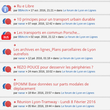
s
u
n
e
e
le
lu
s
s
s
Ru e Libre
n
nt
m
le
a
ré
ult
o
e
pl
o
par
BBArchi
» 17 oct. 2016, 21:21 » dans
Le forum de Lyon en Lignes
g
c
er
n
s
u
n
e
e
le
lu
s
s
s
10 principes pour un transport urbain durable
n
nt
m
le
a
ré
ult
o
e
pl
o
par
nanar
» 07 sept. 2016, 12:42 » dans
Le forum de Lyon en Lignes
g
c
er
n
s
u
n
e
e
le
lu
s
s
s
Les transports en commun Porsche...
n
nt
m
le
a
ré
ult
o
e
pl
o
par
BBArchi
» 02 sept. 2016, 21:12 » dans
Le forum de Lyon en Lignes
g
c
er
n
s
u
n
e
e
le
lu
s
s
s
n
nt
m
le
a
ré
ult
Les archives en lignes_Plans parcellaires de Lyon
o
o
e
pl
g
c
er
n
n
autrefois
s
u
e
e
le
lu
s
s
s
n
par
nanar
» 12 juil. 2016, 01:18 » dans
Le forum de Lyon en Lignes
nt
m
le
ult
a
ré
o
e
pl
er
g
c
n
REZO POUCE pour desservir les périphéries ?
s
u
le
e
e
lu
s
s
m
n
o
par
nanar
» 24 mars 2016, 10:02 » dans
Le forum de Lyon en Lignes
nt
le
a
ré
e
o
n
pl
g
c
s
n
s
u
e
e
s
lu
ult
EPOMM Base données sur parts modales de
o
s
n
nt
a
le
er
n
déplacement
ré
o
g
pl
le
s
c
n
par
nanar
» 18 févr. 2016, 23:57 » dans
Le forum de Lyon en Lignes
e
u
m
ult
e
lu
n
s
e
er
nt
le
o
Réunion Lyon-Tramway - Lundi 8 Février 2016
ré
s
le
pl
n
c
s
m
o
par
nanar
» 05 févr. 2016, 19:44 » dans
Le forum de Lyon en Lignes
u
lu
e
a
e
n